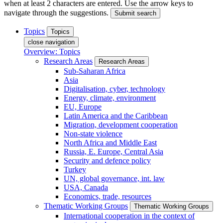
when at least 2 characters are entered. Use the arrow keys to
navigate through the suggestions.
Submit search
Topics
Topics
close navigation
Overview: Topics
Research Areas
Research Areas
Sub-Saharan Africa
Asia
Digitalisation, cyber, technology
Energy, climate, environment
EU, Europe
Latin America and the Caribbean
Migration, development cooperation
Non-state violence
North Africa and Middle East
Russia, E. Europe, Central Asia
Security and defence policy
Turkey
UN, global governance, int. law
USA, Canada
Economics, trade, resources
Thematic Working Groups
Thematic Working Groups
International cooperation in the context of