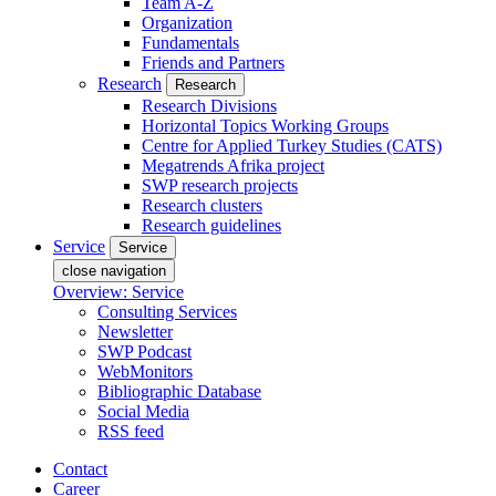
Team A-Z
Organization
Fundamentals
Friends and Partners
Research
Research
Research Divisions
Horizontal Topics Working Groups
Centre for Applied Turkey Studies (CATS)
Megatrends Afrika project
SWP research projects
Research clusters
Research guidelines
Service
Service
close navigation
Overview: Service
Consulting Services
Newsletter
SWP Podcast
WebMonitors
Bibliographic Database
Social Media
RSS feed
Contact
Career