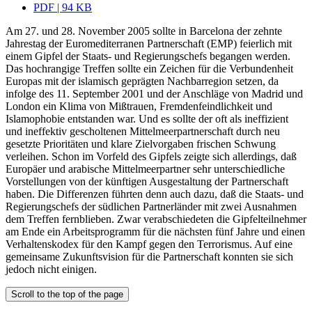
PDF | 94 KB
Am 27. und 28. November 2005 sollte in Barcelona der zehnte
Jahrestag der Euromediterranen Partnerschaft (EMP) feierlich mit
einem Gipfel der Staats- und Regierungschefs begangen werden.
Das hochrangige Treffen sollte ein Zeichen für die Verbundenheit
Europas mit der islamisch geprägten Nachbarregion setzen, da
infolge des 11. September 2001 und der Anschläge von Madrid und
London ein Klima von Mißtrauen, Fremdenfeindlichkeit und
Islamophobie entstanden war. Und es sollte der oft als ineffizient
und ineffektiv gescholtenen Mittelmeerpartnerschaft durch neu
gesetzte Prioritäten und klare Zielvorgaben frischen Schwung
verleihen. Schon im Vorfeld des Gipfels zeigte sich allerdings, daß
Europäer und arabische Mittelmeerpartner sehr unterschiedliche
Vorstellungen von der künftigen Ausgestaltung der Partnerschaft
haben. Die Differenzen führten denn auch dazu, daß die Staats- und
Regierungschefs der südlichen Partnerländer mit zwei Ausnahmen
dem Treffen fernblieben. Zwar verabschiedeten die Gipfelteilnehmer
am Ende ein Arbeitsprogramm für die nächsten fünf Jahre und einen
Verhaltenskodex für den Kampf gegen den Terrorismus. Auf eine
gemeinsame Zukunftsvision für die Partnerschaft konnten sie sich
jedoch nicht einigen.
Scroll to the top of the page