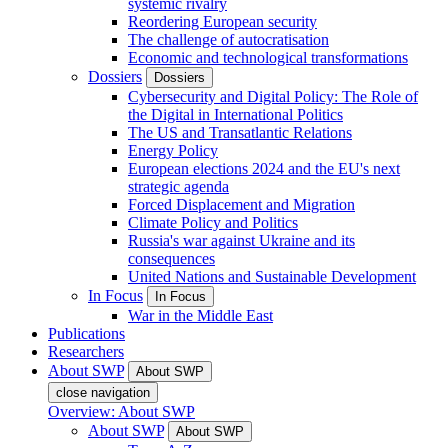
systemic rivalry
Reordering European security
The challenge of autocratisation
Economic and technological transformations
Dossiers
Dossiers
Cybersecurity and Digital Policy: The Role of
the Digital in International Politics
The US and Transatlantic Relations
Energy Policy
European elections 2024 and the EU's next
strategic agenda
Forced Displacement and Migration
Climate Policy and Politics
Russia's war against Ukraine and its
consequences
United Nations and Sustainable Development
In Focus
In Focus
War in the Middle East
Publications
Researchers
About SWP
About SWP
close navigation
Overview: About SWP
About SWP
About SWP