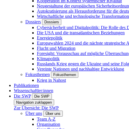
Kooperation im Kontext systemischer Rivalität
Neugestaltung der europäischen Sicherheitsordnu
Autokratisierung als Herausforderung für die deut
Wirtschaftliche und technologische Transformatio
Dossiers
Dossiers
Cybersicherheit und Digitalpolitik: Die Rolle des Di
Die USA und die transatlantischen Beziehungen
Energiepolitik
Europawahlen 2024 und die nächste strategische
Flucht und Migration
Foresight: Vorausschau auf mögliche Überraschu
Klimapolitik
Russlands Krieg gegen die Ukraine und seine Fol
Vereinte Nationen und nachhaltige Entwicklung
Fokusthemen
Fokusthemen
Krieg in Nahost
Publikationen
Wissenschaftler:innen
Die SWP
Die SWP
Navigation zuklappen
Zur Übersicht: Die SWP
Über uns
Über uns
Team A-Z
Organisation