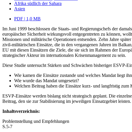
Afrika südlich der Sahara
Asien
PDF | 1,0 MB
Im Juni 1999 beschlossen die Staats- und Regierungschefs der dam
europäischer Sicherheit wirkungsvoll entgegentreten zu können, woll
Missionen und militärische Operationen entsenden. Zehn Jahre später h
zivil-militärischen Einsätze, die in den vergangenen Jahren im Balkan
EU mit diesen Einsätzen die Ziele, die sie sich im Rahmen der Europäis
strategischer Akteur im internationalen Krisenmanagement zu sein.
Diese Studie untersucht Stärken und Schwächen bisheriger ESVP-Eins
Wie kamen die Einsätze zustande und welches Mandat liegt ih
Wie wurde das Mandat umgesetzt?
Welchen Beitrag haben die Einsätze kurz- und langfristig zum 
ESVP-Einsätze werden bislang nicht strategisch geplant. Die einzeln
Beitrag, den sie zur Stabilisierung im jeweiligen Einsatzgebiet leisten
Inhaltsverzeichnis:
Problemstellung und Empfehlungen
S.5-7