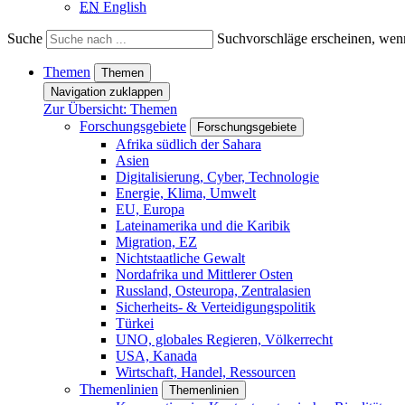
EN
English
Suche
Suchvorschläge erscheinen, wenn
Themen
Themen
Navigation zuklappen
Zur Übersicht: Themen
Forschungsgebiete
Forschungsgebiete
Afrika südlich der Sahara
Asien
Digitalisierung, Cyber, Technologie
Energie, Klima, Umwelt
EU, Europa
Lateinamerika und die Karibik
Migration, EZ
Nichtstaatliche Gewalt
Nordafrika und Mittlerer Osten
Russland, Osteuropa, Zentralasien
Sicherheits- & Verteidigungspolitik
Türkei
UNO, globales Regieren, Völkerrecht
USA, Kanada
Wirtschaft, Handel, Ressourcen
Themenlinien
Themenlinien