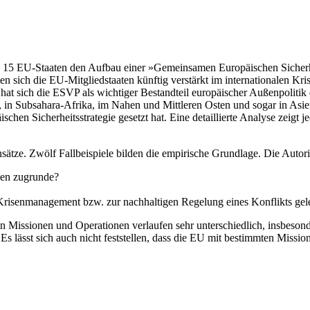
als 15 EU-Staaten den Aufbau einer »Gemeinsamen Europäischen Sicher
ten sich die EU-Mitgliedstaaten künftig verstärkt im internationalen 
at sich die ESVP als wichtiger Bestandteil europäischer Außenpolitik et
, in Subsahara-Afrika, im Nahen und Mittleren Osten und sogar in Asien
chen Sicherheitsstrategie gesetzt hat. Eine detaillierte Analyse zeigt j
ätze. Zwölf Fallbeispiele bilden die empirische Grundlage. Die Autor
nen zugrunde?
Krisenmanagement bzw. zur nachhaltigen Regelung eines Konflikts gele
en Missionen und Operationen verlaufen sehr unterschiedlich, insbeso
. Es lässt sich auch nicht feststellen, dass die EU mit bestimmten Missi