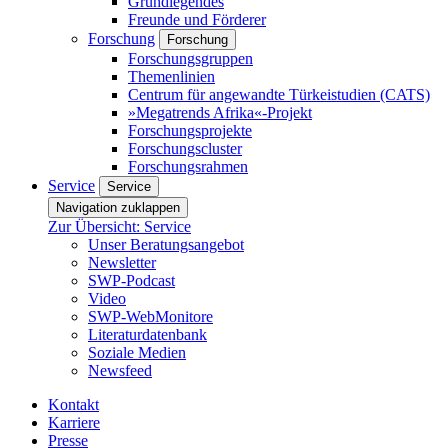
Grundlegendes
Freunde und Förderer
Forschung
Forschung
Forschungsgruppen
Themenlinien
Centrum für angewandte Türkeistudien (CATS)
»Megatrends Afrika«-Projekt
Forschungsprojekte
Forschungscluster
Forschungsrahmen
Service
Service
Navigation zuklappen
Zur Übersicht: Service
Unser Beratungsangebot
Newsletter
SWP-Podcast
Video
SWP-WebMonitore
Literaturdatenbank
Soziale Medien
Newsfeed
Kontakt
Karriere
Presse