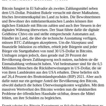
Bitcoin fungiert in El Salvador als zweites Zahlungsmittel neben
dem US-Dollar. Präsident Bukele versucht mit dieser Maßnahme,
frisches Investmentkapital ins Land zu holen. Die Bewohne­rinnen
und Bewohner des mittel­amerikanischen Landes können ihre
täglichen Einkäufe mit Bitcoin zahlen und auch ihre Steuern in der
digitalen Währung über­weisen. Der Staat führte dafür die digitale
Geldbörse Chivo ein und stellte entsprechende Automaten auf.
Händler im Land, die über die technische Ausstattung verfügen,
müssen BTC-Zahlungen akzeptieren. Um die Akzeptanz und
finanzielle Inklusion zu erhöhen, erhielt jede Bürgerin und jeder
Bürger ein Startguthaben von rund 30 US-Dollar in Bitcoins.
Umfragen zeigen jedoch, dass gerade mal 20 Prozent der
Bevölkerung diesen Zahlungsweg noch nutzen, nachdem sie die
Einmalzahlung verbraucht haben. Viel bedeutsamer sind für die 6,5
Millionen Menschen die Rücküberweisungen in US-Dollar, die sie
von ihren Landsleuten aus den USA erhalten. Diese beliefen sich
auf 26,4 Prozent des Bruttoinlandsprodukts (BIP) 2021. Aber auch
dafür nutzt nur ein geringer Anteil der Bevölkerung den Bitcoin,
obwohl dadurch die hohen Überweisungskosten wegfallen. Mit dem
massiven Wertverlust des Bitcoins werden nun die strukturellen
Probleme der öffentlichen Haushalte sichtbar, denen die Mittel
fehlen, um ihre Schulden zu begleichen.
Damit scheint das Bitcoin-Experiment an fiskalischen Problemen zu