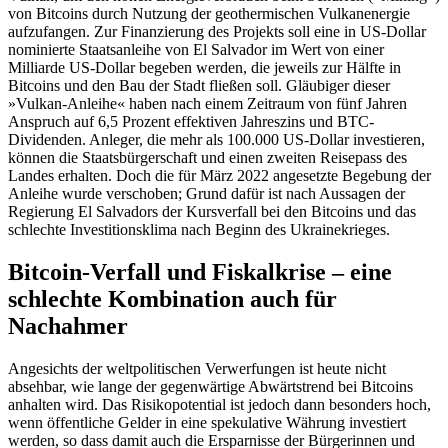
von Bitcoins durch Nutzung der geothermischen Vulkanenergie
aufzufangen. Zur Finanzierung des Projekts soll eine in US-Dollar
nominierte Staatsanleihe von El Salvador im Wert von einer
Milliarde US-Dollar begeben werden, die jeweils zur Hälfte in
Bitcoins und den Bau der Stadt fließen soll. Gläubiger dieser
»Vulkan-Anleihe« haben nach einem Zeitraum von fünf Jahren
Anspruch auf 6,5 Prozent effektiven Jahreszins und BTC-
Dividenden. Anleger, die mehr als 100.000 US-Dollar investieren,
können die Staatsbürgerschaft und einen zweiten Reisepass des
Landes erhalten. Doch die für März 2022 angesetzte Begebung der
Anleihe wurde verschoben; Grund dafür ist nach Aussagen der
Regierung El Salvadors der Kursverfall bei den Bitcoins und das
schlechte Investitionsklima nach Beginn des Ukrainekrieges.
Bitcoin-Verfall und Fiskalkrise – eine
schlechte Kombination auch für
Nachahmer
Angesichts der weltpolitischen Verwerfungen ist heute nicht
absehbar, wie lange der gegenwärtige Abwärtstrend bei Bitcoins
anhalten wird. Das Risikopotential ist jedoch dann besonders hoch,
wenn öffentliche Gelder in eine spekulative Währung investiert
werden, so dass damit auch die Ersparnisse der Bürgerinnen und