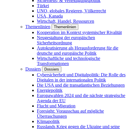
Sicherheits- & Verteidigungspolitik
Türkei
UNO, globales Regieren, Völkerrecht
USA, Kanada
Wirtschaft, Handel, Ressourcen
Themenlinien
Themenlinien
Kooperation im Kontext systemischer Rivalität
Neugestaltung der europäischen
Sicherheitsordnung
Autokratisierung als Herausforderung für die
deutsche und europäische Politik
Wirtschaftliche und technologische
Transformationen
Dossiers
Dossiers
Cybersicherheit und Digitalpolitik: Die Rolle des
Digitalen in der internationalen Politik
Die USA und die transatlantischen Beziehungen
Energiepolitik
Europawahlen 2024 und die nächste strategische
Agenda der EU
Flucht und Migration
Foresight: Vorausschau auf mögliche
Überraschungen
Klimapolitik
Russlands Krieg gegen die Ukraine und seine