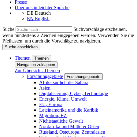
Presse
Über uns in leichter Sprache
DE
Deutsch
EN
English
Suche
Suchvorschläge erscheinen,
wenn mindestens 2 Zeichen eingegeben werden. Verwenden Sie die
Pfeiltasten, um durch die Vorschläge zu navigieren.
Suche abschicken
Themen
Themen
Navigation zuklappen
Zur Übersicht: Themen
Forschungsgebiete
Forschungsgebiete
Afrika südlich der Sahara
Asien
Digitalisierung, Cyber, Technologie
Energie, Klima, Umwelt
EU, Europa
Lateinamerika und die Karibik
Migration, EZ
Nichtstaatliche Gewalt
Nordafrika und Mittlerer Osten
Russland, Osteuropa, Zentralasien