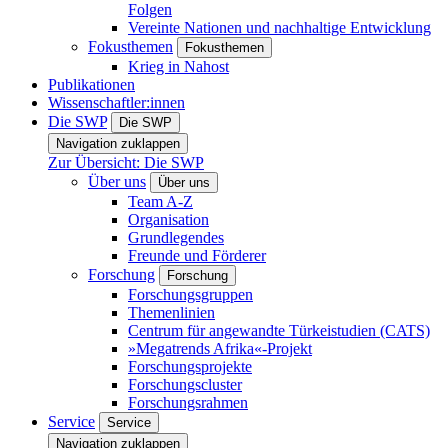
Folgen
Vereinte Nationen und nachhaltige Entwicklung
Fokusthemen
Fokusthemen
Krieg in Nahost
Publikationen
Wissenschaftler:innen
Die SWP
Die SWP
Navigation zuklappen
Zur Übersicht: Die SWP
Über uns
Über uns
Team A-Z
Organisation
Grundlegendes
Freunde und Förderer
Forschung
Forschung
Forschungsgruppen
Themenlinien
Centrum für angewandte Türkeistudien (CATS)
»Megatrends Afrika«-Projekt
Forschungsprojekte
Forschungscluster
Forschungsrahmen
Service
Service
Navigation zuklappen