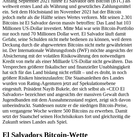
Anfang September 2021 führte El Salvador den Bitcoin (BTC) als
weltweit erstes Land als Währung und gesetzliches Zahlungs­mittel
ein. Seit dem Höchststand im November 2021 hat der Bitcoin
jedoch mehr als die Hälfte seines Wertes verloren. Mit seinen 2.301
Bitcoins ist El Salvador davon massiv betroffen: Das Land hat 103
Millionen US-Dollar investiert. Mitte Mai war sein Bitcoin-Portfolio
nur noch rund 70 Millionen Dollar wert. El Salvador läuft damit
Gefahr, seine Schulden nicht mehr bedienen zu können, weil deren
Deckung durch die abgewerteten Bitcoins nicht mehr gewährleistet
ist. Der Internationale Währungsfonds (IWF) möchte angesichts der
Absicherung mit der volatilen Risikowährung den notwendigen
Kredit von mehr als einer Milliarde US-Dollar nicht gewähren. Das
Versprechen größerer fiskalischer und finanzieller Unabhängigkeit
hat sich für das Land bislang nicht erfüllt – und es droht, in noch
größere Risiken hineinzulaufen: Die Staatsanleihen des Landes
wurden von Rating-Agenturen jetzt auf Spekulationsebene
eingestuft. Präsident Nayib Bukele, der sich selbst als »CEO El
Salvadors« bezeichnet und angesichts der massiven Gewalt durch
Jugendbanden mit dem Ausnahmezustand regiert, zeigt sich davon
unbeeindruckt. Stattdessen nutzte er die niedrigen Bitcoin-Preise,
um vergangene Woche weitere 500 Bitcoins zu erwerben. Damit
setzt der Staatschef seinen Hochrisikokurs fort und gleichzeitig die
Zukunft seines Landes aufs Spiel.
El Salvadors Bitcoin-Wette