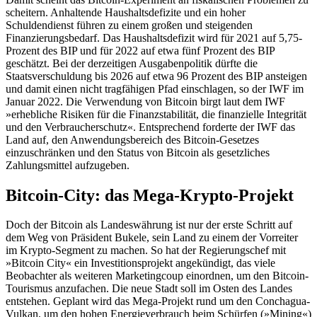
scheitern. Anhaltende Haushaltsdefizite und ein hoher
Schuldendienst führen zu einem großen und steigenden
Finanzierungsbedarf. Das Haushaltsdefizit wird für 2021 auf 5,75-
Prozent des BIP und für 2022 auf etwa fünf Prozent des BIP
geschätzt. Bei der derzeitigen Ausgabenpolitik dürfte die
Staatsverschuldung bis 2026 auf etwa 96 Prozent des BIP ansteigen
und damit einen nicht tragfähigen Pfad einschlagen, so der IWF im
Januar 2022. Die Verwendung von Bitcoin birgt laut dem IWF
»erhebliche Risiken für die Finanzstabilität, die finanzielle Integrität
und den Verbraucherschutz«. Entsprechend forderte der IWF das
Land auf, den Anwendungsbereich des Bitcoin-Gesetzes
einzuschränken und den Status von Bitcoin als gesetzliches
Zahlungsmittel aufzugeben.
Bitcoin-City: das Mega-Krypto-Projekt
Doch der Bitcoin als Landeswährung ist nur der erste Schritt auf
dem Weg von Präsident Bukele, sein Land zu einem der Vorreiter
im Krypto-Segment zu machen. So hat der Regierungschef mit
»Bitcoin City« ein Investitionsprojekt angekündigt, das viele
Beobachter als weiteren Marketingcoup einordnen, um den Bitcoin-
Tourismus anzufachen. Die neue Stadt soll im Osten des Landes
entstehen. Geplant wird das Mega-Projekt rund um den Conchagua-
Vulkan, um den hohen Energieverbrauch beim Schürfen (»Mining«)