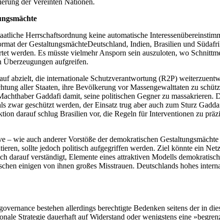
ierung der Vereinten Nationen.
ungsmächte
taatliche Herrschaftsordnung keine automatische Interessenübereinsti
at der GestaltungsmächteDeutschland, Indien, Brasilien und Südafrika
ertet werden. Es müsste vielmehr Ansporn sein auszuloten, wo Schnittm
hen Überzeugungen aufgreifen.
 darauf abzielt, die internationale Schutzverantwortung (R2P) weiterzu
chtung aller Staaten, ihre Bevölkerung vor Massengewalttaten zu schüt
chthaber Gaddafi damit, seine politischen Gegner zu massakrieren. Der 
ls zwar geschützt werden, der Einsatz trug aber auch zum Sturz Gaddaf
ion darauf schlug Brasilien vor, die Regeln für Interventionen zu präz
ve – wie auch anderer Vorstöße der demokratischen Gestaltungsmächte 
ieren, sollte jedoch politisch aufgegriffen werden. Ziel könnte ein N
ch darauf verständigt, Elemente eines attraktiven Modells demokratisc
schen einigen von ihnen großes Misstrauen. Deutschlands hohes interna
rnance bestehen allerdings berechtigte Bedenken seitens der in diese
ionale Strategie dauerhaft auf Widerstand oder wenigstens eine »begren