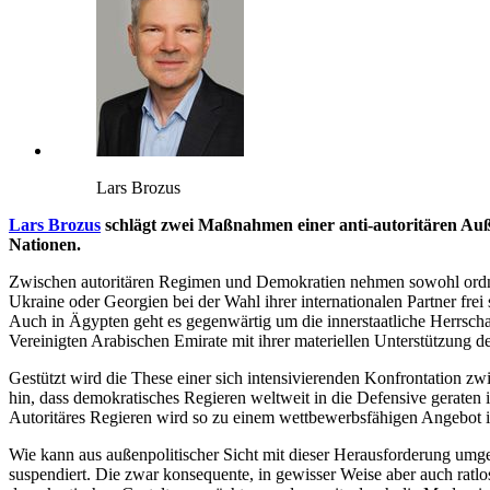
Lars Brozus
Lars Brozus
schlägt zwei Maßnahmen einer anti-autoritären Auß
Nationen.
Zwischen autoritären Regimen und Demokratien nehmen sowohl ordnungs
Ukraine oder Georgien bei der Wahl ihrer internationalen Partner frei
Auch in Ägypten geht es gegenwärtig um die innerstaatliche Herrsch
Vereinigten Arabischen Emirate mit ihrer materiellen Unterstützung d
Gestützt wird die These einer sich intensivierenden Konfrontation z
hin, dass demokratisches Regieren weltweit in die Defensive geraten is
Autoritäres Regieren wird so zu einem wettbewerbsfähigen Angebot in
Wie kann aus außenpolitischer Sicht mit dieser Herausforderung um
suspendiert. Die zwar konsequente, in gewisser Weise aber auch rat