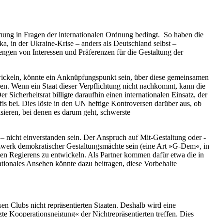
mmung in Fragen der internationalen Ordnung bedingt. So haben die
, in der Ukraine-Krise – anders als Deutschland selbst –
engen von Interessen und Präferenzen für die Gestaltung der
entwickeln, könnte ein Anknüpfungspunkt sein, über diese gemeinsamen
zen. Wenn ein Staat dieser Verpflichtung nicht nachkommt, kann die
Sicherheitsrat billigte daraufhin einen internationalen Einsatz, der
is bei. Dies löste in den UN heftige Kontroversen darüber aus, ob
isieren, bei denen es darum geht, schwerste
– nicht einverstanden sein. Der Anspruch auf Mit-Gestaltung oder -
etzwerk demokratischer Gestaltungsmächte sein (eine Art »G-Dem«, in
hen Regierens zu entwickeln. Als Partner kommen dafür etwa die in
tionales Ansehen könnte dazu beitragen, diese Vorbehalte
n Clubs nicht repräsentierten Staaten. Deshalb wird eine
zte Kooperationsneigung« der Nichtrepräsentierten treffen. Dies