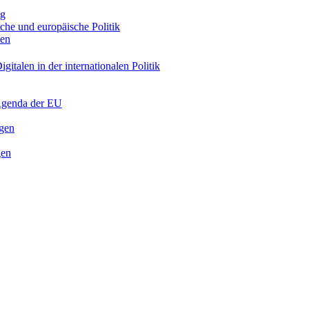
ng
sche und europäische Politik
nen
gitalen in der internationalen Politik
 Agenda der EU
ngen
gen