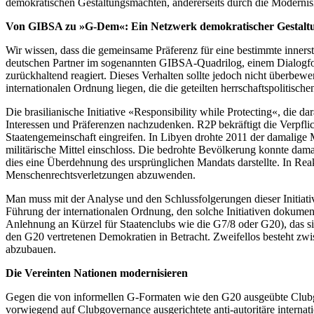
demokratischen Gestaltungsmächten, andererseits durch die Modernis
Von GIBSA zu »G-Dem«: Ein Netzwerk demokratischer Gestalt
Wir wissen, dass die gemeinsame Präferenz für eine bestimmte inners
deutschen Partner im sogenannten GIBSA-Quadrilog, einem Dialogform
zurückhaltend reagiert. Dieses Verhalten sollte jedoch nicht überbew
internationalen Ordnung liegen, die die geteilten herrschaftspolitisc
Die brasilianische Initiative «Responsibility while Protecting«, die
Interessen und Präferenzen nachzudenken. R2P bekräftigt die Verpfli
Staatengemeinschaft eingreifen. In Libyen drohte 2011 der damalige Ma
militärische Mittel einschloss. Die bedrohte Bevölkerung konnte dama
dies eine Überdehnung des ursprünglichen Mandats darstellte. In Reakt
Menschenrechtsverletzungen abzuwenden.
Man muss mit der Analyse und den Schlussfolgerungen dieser Initiati
Führung der internationalen Ordnung, den solche Initiativen dokument
Anlehnung an Kürzel für Staatenclubs wie die G7/8 oder G20), das si
den G20 vertretenen Demokratien in Betracht. Zweifellos besteht zwi
abzubauen.
Die Vereinten Nationen modernisieren
Gegen die von informellen G-Formaten wie den G20 ausgeübte Clubgove
vorwiegend auf Clubgovernance ausgerichtete anti-autoritäre internat