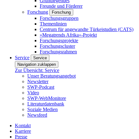
Grundlegendes
Freunde und Förderer
Forschung
Forschung
Forschungsgruppen
Themenlinien
Centrum für angewandte Türkeistudien (CATS)
»Megatrends Afrika«-Projekt
Forschungsprojekte
Forschungscluster
Forschungsrahmen
Service
Service
Navigation zuklappen
Zur Übersicht: Service
Unser Beratungsangebot
Newsletter
SWP-Podcast
Video
SWP-WebMonitore
Literaturdatenbank
Soziale Medien
Newsfeed
Kontakt
Karriere
Presse