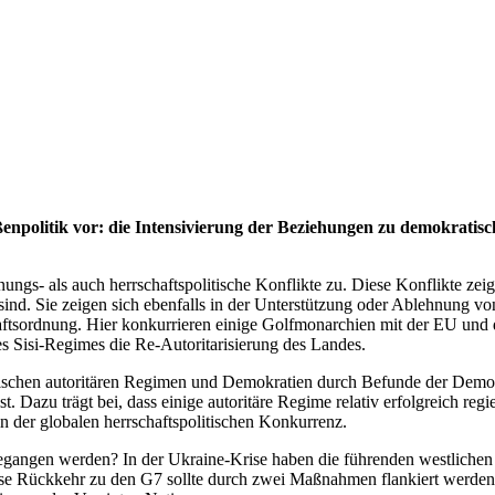
enpolitik vor: die Intensivierung der Beziehungen zu demokratis
- als auch herrschaftspolitische Konflikte zu. Diese Konflikte zeige
 sind. Sie zeigen sich ebenfalls in der Unterstützung oder Ablehnung v
aftsordnung. Hier konkurrieren einige Golfmonarchien mit der EU und
es Sisi-Regimes die Re-Autoritarisierung des Landes.
wischen autoritären Regimen und Demokratien durch Befunde der Demokr
t. Dazu trägt bei, dass einige autoritäre Regime relativ erfolgreich re
 der globalen herrschaftspolitischen Konkurrenz.
gegangen werden? In der Ukraine-Krise haben die führenden westliche
lose Rückkehr zu den G7 sollte durch zwei Maßnahmen flankiert werden