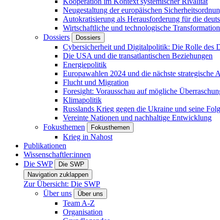
Kooperation im Kontext systemischer Rivalität
Neugestaltung der europäischen Sicherheitsordnu
Autokratisierung als Herausforderung für die deut
Wirtschaftliche und technologische Transformatio
Dossiers
Dossiers
Cybersicherheit und Digitalpolitik: Die Rolle des Di
Die USA und die transatlantischen Beziehungen
Energiepolitik
Europawahlen 2024 und die nächste strategische
Flucht und Migration
Foresight: Vorausschau auf mögliche Überraschu
Klimapolitik
Russlands Krieg gegen die Ukraine und seine Fol
Vereinte Nationen und nachhaltige Entwicklung
Fokusthemen
Fokusthemen
Krieg in Nahost
Publikationen
Wissenschaftler:innen
Die SWP
Die SWP
Navigation zuklappen
Zur Übersicht: Die SWP
Über uns
Über uns
Team A-Z
Organisation