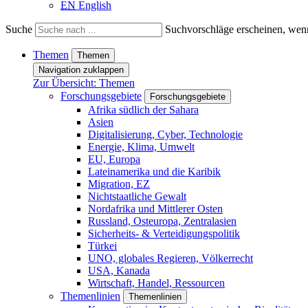
EN
English
Suche
Suchvorschläge erscheinen, wenn
Themen
Themen
Navigation zuklappen
Zur Übersicht: Themen
Forschungsgebiete
Forschungsgebiete
Afrika südlich der Sahara
Asien
Digitalisierung, Cyber, Technologie
Energie, Klima, Umwelt
EU, Europa
Lateinamerika und die Karibik
Migration, EZ
Nichtstaatliche Gewalt
Nordafrika und Mittlerer Osten
Russland, Osteuropa, Zentralasien
Sicherheits- & Verteidigungspolitik
Türkei
UNO, globales Regieren, Völkerrecht
USA, Kanada
Wirtschaft, Handel, Ressourcen
Themenlinien
Themenlinien