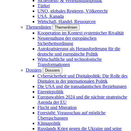
Sicherheits- & Verteidigungspolitik
Türkei
UNO, globales Regieren, Völkerrecht
USA, Kanada
Wirtschaft, Handel, Ressourcen
Themenlinien
Themenlinien
Kooperation im Kontext systemischer Rivalität
Neugestaltung der europäischen
Sicherheitsordnung
Autokratisierung als Herausforderung für die
deutsche und europäische Politik
Wirtschaftliche und technologische
Transformationen
Dossiers
Dossiers
Cybersicherheit und Digitalpolitik: Die Rolle des
Digitalen in der internationalen Politik
Die USA und die transatlantischen Beziehungen
Energiepolitik
Europawahlen 2024 und die nächste strategische
Agenda der EU
Flucht und Migration
Foresight: Vorausschau auf mögliche
Überraschungen
Klimapolitik
Russlands Krieg gegen die Ukraine und seine