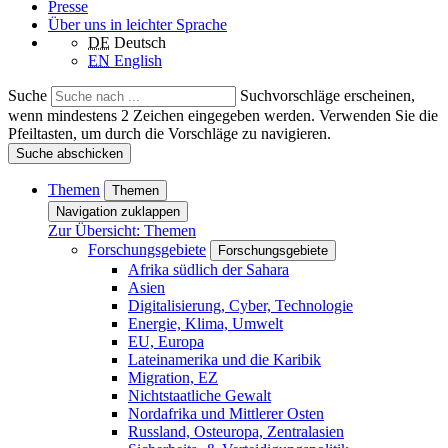
Presse
Über uns in leichter Sprache
DE
Deutsch
EN
English
Suche
Suchvorschläge erscheinen,
wenn mindestens 2 Zeichen eingegeben werden. Verwenden Sie die
Pfeiltasten, um durch die Vorschläge zu navigieren.
Suche abschicken
Themen
Themen
Navigation zuklappen
Zur Übersicht: Themen
Forschungsgebiete
Forschungsgebiete
Afrika südlich der Sahara
Asien
Digitalisierung, Cyber, Technologie
Energie, Klima, Umwelt
EU, Europa
Lateinamerika und die Karibik
Migration, EZ
Nichtstaatliche Gewalt
Nordafrika und Mittlerer Osten
Russland, Osteuropa, Zentralasien