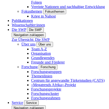
Folgen
Vereinte Nationen und nachhaltige Entwicklung
Fokusthemen
Fokusthemen
Krieg in Nahost
Publikationen
Wissenschaftler:innen
Die SWP
Die SWP
Navigation zuklappen
Zur Übersicht: Die SWP
Über uns
Über uns
Team A-Z
Organisation
Grundlegendes
Freunde und Förderer
Forschung
Forschung
Forschungsgruppen
Themenlinien
Centrum für angewandte Türkeistudien (CATS)
»Megatrends Afrika«-Projekt
Forschungsprojekte
Forschungscluster
Forschungsrahmen
Service
Service
Navigation zuklappen