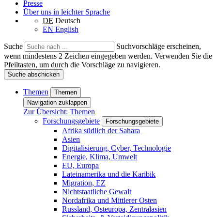
Presse
Über uns in leichter Sprache
DE
Deutsch
EN
English
Suche
Suchvorschläge erscheinen,
wenn mindestens 2 Zeichen eingegeben werden. Verwenden Sie die
Pfeiltasten, um durch die Vorschläge zu navigieren.
Suche abschicken
Themen
Themen
Navigation zuklappen
Zur Übersicht: Themen
Forschungsgebiete
Forschungsgebiete
Afrika südlich der Sahara
Asien
Digitalisierung, Cyber, Technologie
Energie, Klima, Umwelt
EU, Europa
Lateinamerika und die Karibik
Migration, EZ
Nichtstaatliche Gewalt
Nordafrika und Mittlerer Osten
Russland, Osteuropa, Zentralasien