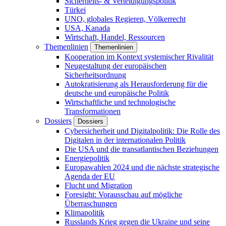
Sicherheits- & Verteidigungspolitik
Türkei
UNO, globales Regieren, Völkerrecht
USA, Kanada
Wirtschaft, Handel, Ressourcen
Themenlinien
Themenlinien
Kooperation im Kontext systemischer Rivalität
Neugestaltung der europäischen
Sicherheitsordnung
Autokratisierung als Herausforderung für die
deutsche und europäische Politik
Wirtschaftliche und technologische
Transformationen
Dossiers
Dossiers
Cybersicherheit und Digitalpolitik: Die Rolle des
Digitalen in der internationalen Politik
Die USA und die transatlantischen Beziehungen
Energiepolitik
Europawahlen 2024 und die nächste strategische
Agenda der EU
Flucht und Migration
Foresight: Vorausschau auf mögliche
Überraschungen
Klimapolitik
Russlands Krieg gegen die Ukraine und seine