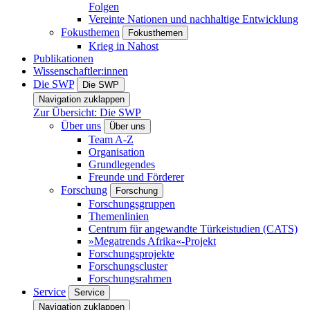
Folgen
Vereinte Nationen und nachhaltige Entwicklung
Fokusthemen
Fokusthemen
Krieg in Nahost
Publikationen
Wissenschaftler:innen
Die SWP
Die SWP
Navigation zuklappen
Zur Übersicht: Die SWP
Über uns
Über uns
Team A-Z
Organisation
Grundlegendes
Freunde und Förderer
Forschung
Forschung
Forschungsgruppen
Themenlinien
Centrum für angewandte Türkeistudien (CATS)
»Megatrends Afrika«-Projekt
Forschungsprojekte
Forschungscluster
Forschungsrahmen
Service
Service
Navigation zuklappen