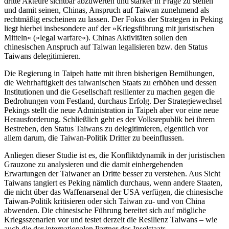
dritte Akteure sichtbar abzuwerten und stärker in Frage zu stellen
und damit seinen, Chinas, Anspruch auf Taiwan zunehmend als
rechtmäßig erscheinen zu lassen. Der Fokus der Stra­tegen in Peking
liegt hierbei insbesondere auf der »Kriegsführung mit juristischen
Mitteln« (»legal war­fare«). Chinas Aktivitäten sollen den
chinesischen Anspruch auf Taiwan legalisieren bzw. den Status
Taiwans delegitimieren.
Die Regierung in Taipeh hatte mit ihren bisherigen Bemühun­gen,
die Wehrhaftigkeit des taiwanischen Staats zu erhöhen und dessen
Institutionen und die Gesellschaft resilienter zu machen gegen die
Be­drohungen vom Festland, durchaus Erfolg. Der Strategiewechsel
Pekings stellt die neue Adminis­tration in Taipeh aber vor eine neue
Herausforderung. Schließlich geht es der Volksrepublik bei ihrem
Bestreben, den Status Taiwans zu delegitimieren, eigentlich vor
allem darum, die Taiwan-Politik Dritter zu beeinflussen.
Anliegen dieser Studie ist es, die Konfliktdynamik in der juristischen
Grauzone zu analysieren und die damit einhergehenden
Erwartungen der Taiwaner an Dritte besser zu verstehen. Aus Sicht
Taiwans tangiert es Peking nämlich durchaus, wenn andere Staaten,
die nicht über das Waffenarsenal der USA verfügen, die chinesische
Taiwan-Politik kritisieren oder sich Taiwan zu- und von China
abwenden. Die chinesische Führung bereitet sich auf mögliche
Kriegsszenarien vor und testet derzeit die Resilienz Taiwans – wie
auch die der internationalen Partner des Inselstaats.