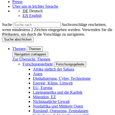
Presse
Über uns in leichter Sprache
DE
Deutsch
EN
English
Suche
Suchvorschläge erscheinen,
wenn mindestens 2 Zeichen eingegeben werden. Verwenden Sie die
Pfeiltasten, um durch die Vorschläge zu navigieren.
Suche abschicken
Themen
Themen
Navigation zuklappen
Zur Übersicht: Themen
Forschungsgebiete
Forschungsgebiete
Afrika südlich der Sahara
Asien
Digitalisierung, Cyber, Technologie
Energie, Klima, Umwelt
EU, Europa
Lateinamerika und die Karibik
Migration, EZ
Nichtstaatliche Gewalt
Nordafrika und Mittlerer Osten
Russland, Osteuropa, Zentralasien