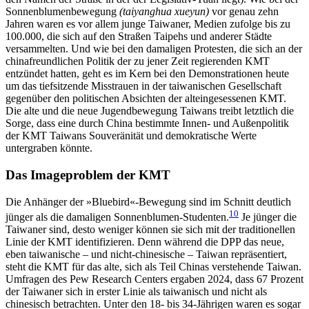
Sonnenblumenbewegung
(taiyanghua xueyun)
vor genau zehn
Jahren waren es vor allem junge Taiwaner, Medien zufolge bis zu
100.000, die sich auf den Straßen Taipehs und anderer Städte
versammelten. Und wie bei den damaligen Protesten, die sich an der
chinafreundlichen Politik der zu jener Zeit regierenden KMT
entzündet hatten, geht es im Kern bei den Demonstrationen heute
um das tief­sitzende Misstrauen in der taiwanischen Gesellschaft
gegenüber den politischen Absichten der alteingesessenen KMT.
Die alte und die neue Jugendbewegung Taiwans treibt letztlich die
Sorge, dass eine durch China bestimmte Innen- und Außenpolitik
der KMT Taiwans Souveränität und demokratische Werte
untergraben könnte.
Das Imageproblem der KMT
Die Anhänger der »Bluebird«-Bewegung sind im Schnitt deutlich
10
jünger als die damaligen Sonnenblumen-Studenten.
Je jünger die
Taiwaner sind, desto weniger können sie sich mit der traditionellen
Linie der KMT identifizieren. Denn während die DPP das neue,
eben taiwanische – und nicht-chinesische – Taiwan repräsentiert,
steht die KMT für das alte, sich als Teil Chinas verstehende Taiwan.
Umfragen des Pew Research Centers ergaben 2024, dass 67 Pro­zent
der Taiwaner sich in erster Linie als taiwanisch und nicht als
chinesisch betrachten. Unter den 18- bis 34-Jährigen waren es sogar