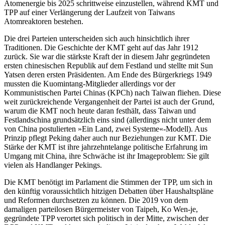
Atomenergie bis 2025 schrittweise ein­zustellen, während KMT und
TPP auf einer Verlän­gerung der Laufzeit von Taiwans
Atomreaktoren bestehen.
Die drei Parteien unterscheiden sich auch hinsichtlich ihrer
Traditionen. Die Geschichte der KMT geht auf das Jahr 1912
zurück. Sie war die stärkste Kraft der in diesem Jahr gegründeten
ersten chinesischen Republik auf dem Festland und stellte mit Sun
Yatsen deren ersten Präsidenten. Am Ende des Bürgerkriegs 1949
mussten die Kuomintang-Mitglieder allerdings vor der
Kommunistischen Partei Chinas (KPCh) nach Taiwan fliehen. Diese
weit zurückreichende Vergangenheit der Partei ist auch der Grund,
warum die KMT noch heute daran festhält, dass Taiwan und
Festlands­china grundsätzlich eins sind (allerdings nicht unter dem
von China postulierten »Ein Land, zwei Systeme«-Modell). Aus
Prinzip pflegt Peking daher auch nur Beziehungen zur KMT. Die
Stärke der KMT ist ihre jahrzehntelange politische Erfahrung im
Um­gang mit China, ihre Schwäche ist ihr Imageproblem: Sie gilt
vielen als Handlanger Pekings.
Die KMT benötigt im Parlament die Stimmen der TPP, um sich in
den künftig voraussichtlich hitzigen Debatten über Haushaltspläne
und Reformen durch­setzen zu können. Die 2019 von dem
damaligen parteilosen Bürgermeister von Taipeh, Ko Wen-je,
gegründete TPP verortet sich politisch in der Mitte, zwischen der