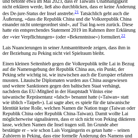
und betonte etwa im Mai 2023, dass er Taiwans Unabhängigkeit
nicht erklären werde, ließ also durchblicken, dass er keine Änderung
21
des De-jure-Status der Insel anstrebe.
Tatsächlich geht auch die
Äußerung, »dass die Republik China und die Volksrepublik China
ein­ander nicht untergeordnet sind«, auf Tsai Ing-wen zurück. Diese
hatte ein entsprechendes Statement 2019 im Rahmen ihrer Erklärung
22
der »vier Verpflichtungen« (oder »Bekenntnisse«) formuliert.
Lais Nuancierungen in seiner Amts­antrittsrede zeigen, dass ihm in
der Beziehung zu Peking nicht viel Spielraum bleibt.
Einen kleinen Seitenhieb gegen die Volkrepublik teilte Lai in Bezug
auf die Namensgebung der Repu­blik China aus, ein Punkt, der
Peking sehr wichtig ist, wie inzwischen auch die Europäer erfahren
mussten. Litauische Diplomaten wurden aus China ausgewiesen
und weitere Sanktionen gegen den baltischen Staat verhängt,
nachdem das EU-Mitglied in der Hauptstadt Vilnius eine
taiwanische Repräsentanz »falsch« benannt hatte (»Taiwan« statt
wie üblich »Taipeh«). Lai sagte aber, es spiele für die taiwanische
Identität keine Rolle, welchen Namen die Nation trage (Taiwan oder
Republik China oder Republik China-Taiwan). Damit wollte Lai
möglicherweise signalisieren, dass er sich nicht von Peking diktieren
lasse, welchen Namen die Insel tragen soll. Im Grunde aber
bestätigte er – wie schon Lais Vorgängerin es getan hatte – seinen
Zuhörern in Peking, dass eine formelle Änderung des Namens und