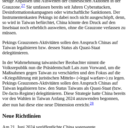
stetige Anpassen und Ausweiten der chinesischen Aktionen in der
27
Grauzone.
Sie umfassen bereits seit Jahren Cyberattacken,
Desinformationskampagnen oder wirtschaftliche Sanktionen. Der
Instrumentenkasten Pekings ist dabei noch nicht ausgeschöpft, denn,
so wird in Taiwan befürchtet, China könnte den Druck auf den
Inselstaat noch erheblich ausweiten, ohne die Grauzone verlassen zu
müssen.
Pekings Grauzonen-Aktivitäten sollen den Anspruch Chinas auf
Taiwan legalisieren bzw. dessen Status als Quasi-Staat
delegitimieren.
In der Wahrnehmung taiwanischer Beobachter nimmt die
Volksrepublik nun die Präsidentschaft Lais zum Vorwand, um die
Maßnahmen gegen Taiwan zu verschärfen und den Fokus auf die
»Kriegsführung mit juristischen Mitteln« (»legal warfare«) zu legen.
Pekings Grauzonen-Aktivitäten sollen den Anspruch Chinas auf
Taiwan legalisieren bzw. den Status Tai­wans als Quasi-Staat (bzw.
De-facto-Regime) delegitimieren. Diese Strategie hatte China bereits
vor den Wahlen in Taiwan Anfang 2024 anzuwenden be­gonnen,
28
aber nun hat diese eine neue Dimension erreicht.
Neue Richtlinien
Am 21. Juni 2024 veröffentlichte China sogenannte