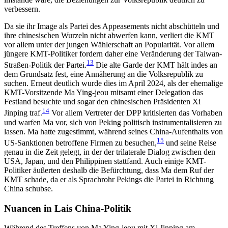
verbessern.
Da sie ihr Image als Partei des Appeasements nicht abschütteln und
ihre chinesischen Wurzeln nicht abwerfen kann, verliert die KMT
vor allem unter der jungen Wählerschaft an Popularität. Vor allem
jün­gere KMT-Politiker fordern daher eine Veränderung der Taiwan-
13
Straßen-Politik der Partei.
Die alte Garde der KMT hält indes an
dem Grundsatz fest, eine An­näherung an die Volksrepublik zu
suchen. Erneut deutlich wurde dies im April 2024, als der ehemalige
KMT-Vorsitzende Ma Ying-jeou mitsamt einer De­lega­tion das
Festland besuchte und sogar den chinesischen Präsidenten Xi
14
Jinping traf.
Vor allem Vertreter der DPP kritisierten das Vorhaben
und warfen Ma vor, sich von Peking politisch instrumentalisieren zu
lassen. Ma hatte zugestimmt, während seines China-Aufenthalts von
15
US-Sanktionen betroffene Firmen zu besuchen,
und seine Reise
genau in die Zeit gelegt, in der der trilaterale Dialog zwischen den
USA, Japan, und den Philippinen stattfand. Auch einige KMT-
Politiker äußerten deshalb die Befürchtung, dass Ma dem Ruf der
KMT schade, da er als Sprachrohr Pekings die Partei in Richtung
China schubse.
Nuancen in Lais China-Politik
Während des Treffens von Ma Ying-jeou mit Xi Jin­ping am