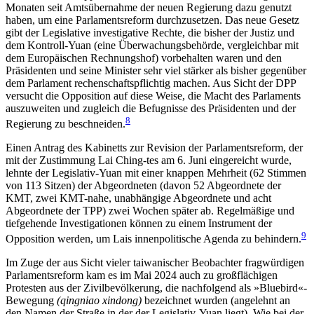
Monaten seit Amtsübernahme der neuen Regierung dazu genutzt
haben, um eine Parlamentsreform durchzusetzen. Das neue Gesetz
gibt der Legislative investigative Rechte, die bisher der Justiz und
dem Kontroll-Yuan (eine Überwachungsbehörde, vergleichbar mit
dem Europäischen Rechnungshof) vorbehalten waren und den
Präsidenten und seine Minister sehr viel stärker als bisher gegenüber
dem Parlament rechenschaftspflichtig machen. Aus Sicht der DPP
versucht die Opposition auf diese Weise, die Macht des Parlaments
auszuweiten und zugleich die Befugnisse des Präsi­denten und der
8
Regierung zu beschneiden.
Einen Antrag des Kabinetts zur Revision der Parlamentsreform, der
mit der Zustimmung Lai Ching-tes am 6. Juni eingereicht wurde,
lehnte der Legislativ-Yuan mit einer knappen Mehrheit (62 Stimmen
von 113 Sitzen) der Abgeordneten (davon 52 Abgeordnete der
KMT, zwei KMT-nahe, unabhängige Abgeordnete und acht
Abgeordnete der TPP) zwei Wochen später ab. Regelmäßige und
tiefgehende Investigationen können zu einem Instrument der
9
Opposition werden, um Lais innenpolitische Agenda zu behindern.
Im Zuge der aus Sicht vieler taiwanischer Beobachter fragwürdigen
Parlamentsreform kam es im Mai 2024 auch zu großflächigen
Protesten aus der Zivil­bevölkerung, die nachfolgend als »Bluebird«-
Bewegung
(qingniao xindong)
bezeichnet wurden (angelehnt an
den Namen der Straße in der der Legislativ-Yuan liegt). Wie bei der