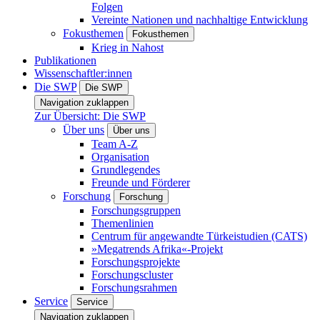
Folgen
Vereinte Nationen und nachhaltige Entwicklung
Fokusthemen
Fokusthemen
Krieg in Nahost
Publikationen
Wissenschaftler:innen
Die SWP
Die SWP
Navigation zuklappen
Zur Übersicht: Die SWP
Über uns
Über uns
Team A-Z
Organisation
Grundlegendes
Freunde und Förderer
Forschung
Forschung
Forschungsgruppen
Themenlinien
Centrum für angewandte Türkeistudien (CATS)
»Megatrends Afrika«-Projekt
Forschungsprojekte
Forschungscluster
Forschungsrahmen
Service
Service
Navigation zuklappen