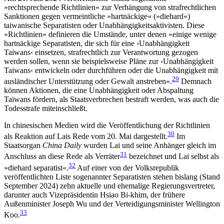
»rechtsprechende Richtlinien« zur Verhängung von strafrechtlichen
Sanktionen gegen vermeintliche »hartnäckige« (»diehard«)
taiwanische Separatisten oder Unabhängigkeitsaktivisten. Diese
»Richtlinien« definieren die Umstände, unter denen »einige wenige
hartnäckige Separatisten, die sich für eine ›Unabhängigkeit
Taiwans‹ einsetzen, strafrechtlich zur Ver­antwortung gezogen
werden sollen, wenn sie bei­spielsweise Pläne zur ›Unabhängigkeit
Taiwans‹ ent­wickeln oder durchführen oder die Unabhängigkeit mit
29
ausländischer Unterstützung oder Gewalt an­streben«
.
Demnach
können Aktionen, die eine Unabhängigkeit oder Abspaltung
Taiwans fördern, als Staatsverbrechen bestraft werden, was auch die
Todesstrafe miteinschließt.
In chinesischen Medien wird die Veröffentlichung der Richtlinien
30
als Reaktion auf Lais Rede vom 20. Mai dargestellt.
Im
Staatsorgan
China Daily
wurden Lai und seine Anhänger gleich im
31
Anschluss an diese Rede als Verräter
bezeichnet und Lai selbst als
32
»diehard separatist«.
Auf einer von der Volksrepu­blik
veröffentlichten Liste sogenannter Separatisten stehen bislang (Stand
September 2024) zehn aktuelle und ehemalige Regierungsvertreter,
darunter auch Vizepräsidentin Hsiao Bi-khim, der frühere
Außenminister Joseph Wu und der Verteidigungsminister Wellington
33
Koo.