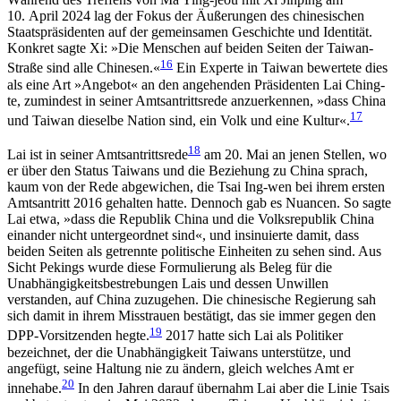
10. April 2024 lag der Fokus der Äußerungen des chinesischen
Staatspräsidenten auf der gemeinsamen Geschichte und Identität.
Konkret sagte Xi: »Die Menschen auf beiden Seiten der Taiwan-
16
Straße sind alle Chinesen.«
Ein Experte in Taiwan bewertete dies
als eine Art »Angebot« an den angehenden Präsidenten Lai Ching-
te, zumindest in seiner Amts­antrittsrede anzuerkennen, »dass China
17
und Taiwan dieselbe Nation sind, ein Volk und eine Kultur«.
18
Lai ist in seiner Amtsantrittsrede
am 20. Mai an jenen Stellen, wo
er über den Status Taiwans und die Beziehung zu China sprach,
kaum von der Rede abgewichen, die Tsai Ing-wen bei ihrem ersten
Amts­antritt 2016 gehalten hatte. Dennoch gab es Nuancen. So sagte
Lai etwa, »dass die Republik China und die Volksrepublik China
einander nicht untergeordnet sind«, und insinuierte damit, dass
beiden Seiten als getrennte politische Einheiten zu sehen sind. Aus
Sicht Pekings wurde diese Formulierung als Beleg für die
Unabhängigkeits­bestrebungen Lais und dessen Unwillen
verstanden, auf China zuzugehen. Die chinesische Regierung sah
sich damit in ihrem Miss­trauen bestätigt, das sie immer gegen den
19
DPP-Vor­sitzenden hegte.
2017 hatte sich Lai als Politiker
bezeichnet, der die Unabhängigkeit Taiwans unter­stütze, und
angefügt, seine Haltung nie zu ändern, gleich welches Amt er
20
innehabe.
In den Jahren darauf übernahm Lai aber die Linie Tsais