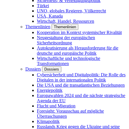
Sicherheits- & Verteidigungspolitik
Türkei
UNO, globales Regieren, Völkerrecht
USA, Kanada
Wirtschaft, Handel, Ressourcen
Themenlinien
Themenlinien
Kooperation im Kontext systemischer Rivalität
Neugestaltung der europäischen
Sicherheitsordnung
Autokratisierung als Herausforderung für die
deutsche und europäische Politik
Wirtschaftliche und technologische
Transformationen
Dossiers
Dossiers
Cybersicherheit und Digitalpolitik: Die Rolle des
Digitalen in der internationalen Politik
Die USA und die transatlantischen Beziehungen
Energiepolitik
Europawahlen 2024 und die nächste strategische
Agenda der EU
Flucht und Migration
Foresight: Vorausschau auf mögliche
Überraschungen
Klimapolitik
Russlands Krieg gegen die Ukraine und seine