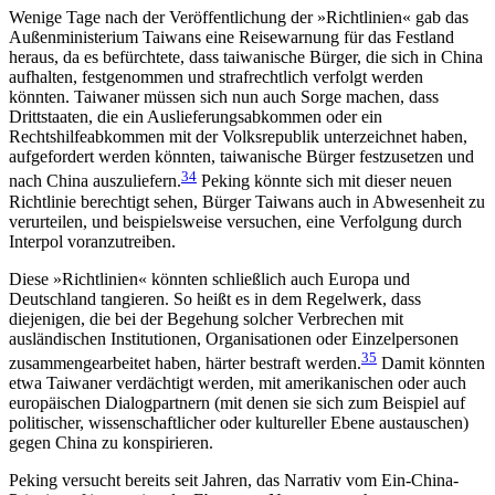
Wenige Tage nach der Veröffentlichung der »Richt­linien« gab das
Außenministerium Taiwans eine Reisewarnung für das Festland
heraus, da es befürchtete, dass taiwanische Bürger, die sich in China
auf­halten, festgenommen und strafrechtlich verfolgt werden
könnten. Taiwaner müssen sich nun auch Sorge machen, dass
Drittstaaten, die ein Auslieferungs­abkommen oder ein
Rechtshilfeabkommen mit der Volksrepublik unterzeichnet haben,
aufgefordert werden könnten, taiwanische Bürger festzusetzen und
34
nach China auszuliefern.
Peking könnte sich mit dieser neuen
Richtlinie berechtigt sehen, Bürger Taiwans auch in Abwesenheit zu
verurteilen, und beispielsweise versuchen, eine Verfolgung durch
Interpol voranzutreiben.
Diese »Richtlinien« könnten schließlich auch Europa und
Deutschland tangieren. So heißt es in dem Regelwerk, dass
diejenigen, die bei der Begehung solcher Verbrechen mit
ausländischen Institutionen, Organisationen oder Einzelpersonen
35
zusammen­gearbeitet haben, härter bestraft werden.
Damit könnten
etwa Taiwaner verdächtigt werden, mit amerikanischen oder auch
europäischen Dialog­partnern (mit denen sie sich zum Beispiel auf
poli­tischer, wissenschaftlicher oder kultureller Ebene austauschen)
gegen China zu konspirieren.
Peking versucht bereits seit Jahren, das Narrativ vom Ein-China-