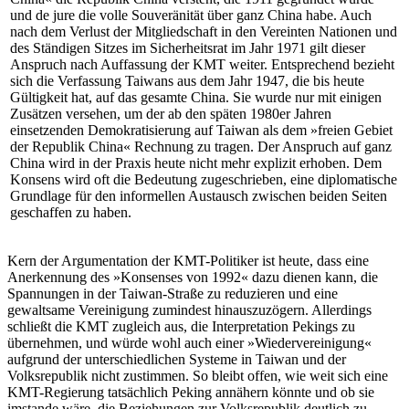
und de jure die volle Souveränität über ganz China habe. Auch
nach dem Verlust der Mit­gliedschaft in den Vereinten Nationen und
des Ständigen Sitzes im Sicherheitsrat im Jahr 1971 gilt dieser
Anspruch nach Auffassung der KMT weiter. Entsprechend bezieht
sich die Verfassung Taiwans aus dem Jahr 1947, die bis heute
Gültigkeit hat, auf das gesamte China. Sie wurde nur mit einigen
Zusätzen versehen, um der ab den späten 1980er Jahren
einsetzenden Demokratisierung auf Taiwan als dem »freien Gebiet
der Republik China« Rechnung zu tragen. Der Anspruch auf ganz
China wird in der Praxis heute nicht mehr explizit erhoben. Dem
Konsens wird oft die Bedeutung zugeschrieben, eine diplomatische
Grundlage für den informellen Austausch zwischen beiden Seiten
geschaffen zu haben.
Kern der Argumentation der KMT-Politiker ist heute, dass eine
Anerkennung des »Konsenses von 1992« dazu dienen kann, die
Spannungen in der Taiwan-Straße zu reduzieren und eine
gewaltsame Vereinigung zumindest hinauszuzögern. Allerdings
schließt die KMT zugleich aus, die Interpretation Pekings zu
übernehmen, und würde wohl auch einer »Wiedervereinigung«
aufgrund der unterschiedlichen Systeme in Taiwan und der
Volksrepublik nicht zu­stimmen. So bleibt offen, wie weit sich eine
KMT-Regierung tatsächlich Peking annähern könnte und ob sie
imstande wäre, die Beziehungen zur Volks­republik deutlich zu