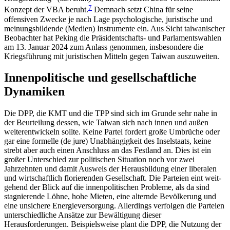
7
Konzept der VBA beruht.
Demnach setzt China für seine
offensiven Zwecke je nach Lage psychologische, juristische und
meinungsbildende (Medien) Instrumente ein. Aus Sicht taiwanischer
Beobachter hat Peking die Präsidentschafts- und Parlamentswahlen
am 13. Januar 2024 zum Anlass genommen, ins­besondere die
Kriegsführung mit juristischen Mitteln gegen Taiwan auszuweiten.
Innenpolitische und gesellschaftliche
Dynamiken
Die DPP, die KMT und die TPP sind sich im Grunde sehr nahe in
der Beurteilung dessen, wie Taiwan sich nach innen und außen
weiterentwickeln sollte. Keine Partei fordert große Umbrüche oder
gar eine formelle (de jure) Unabhängigkeit des Inselstaats, keine
strebt aber auch einen Anschluss an das Festland an. Dies ist ein
großer Unterschied zur politischen Situation noch vor zwei
Jahrzehnten und damit Ausweis der Herausbildung einer liberalen
und wirtschaftlich florierenden Gesellschaft. Die Parteien eint weit­
gehend der Blick auf die innenpolitischen Probleme, als da sind
stagnierende Löhne, hohe Mieten, eine alternde Bevölkerung und
eine unsichere Energie­versorgung. Allerdings verfolgen die Parteien
unter­schiedliche Ansätze zur Bewältigung dieser
Herausforderungen. Beispielsweise plant die DPP, die Nutzung der