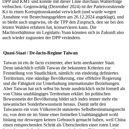
DPP und KMT und konnte mit dieser Linie durchaus Wahlerfolge
verbuchen. Gegenwärtig (Dezember 2024) ist der Parteivorsitzende
Ko in einen Korruptionsskandal verwickelt (und wurde wegen
Annahme von Bestechungsgeldern am 26.12.2024 angeklagt), und
so bleibt auch ungewiss, ob die TPP den Zuspruch, den sie bei den
letzten Wahlen er­fahren hat, konservieren kann. Die
Machtverhältnisse im Legislativ-Yuan könnten sich in Zukunft also
auch wieder zugunsten der DPP verändern.
Quasi-Staat
/
De-facto-Regime Taiwan
Taiwan ist ein de facto existenter, aber kein anerkannter Staat.
Denn tatsächlich erfüllt Taiwan die bekannten Kriterien zur
Feststellung von Staatlichkeit, nämlich: ein eindeutig definiertes
Territorium, eine ständige Bevöl­kerung, eine effektive Regierung
und die Fähigkeit zur Unterhaltung internationaler Beziehungen.
Aber Taiwan hat sich selbst bis heute ausdrücklich nicht formell als
von China unabhängiges Territorium erklärt. Im poli­tischen
Bewusstsein der Bevölkerung bildet sich indes immer mehr ein
taiwanisches Sonderbewusstsein heraus. Damit steht den
Taiwanern ein vom Völkerrecht statu­iertes Selbstbestimmungsrecht
zu, von dem sie im Sinne einer formellen Unabhängigkeit wohl
bislang nur des­wegen keinen Gebrauch gemacht haben, weil China
einen entsprechenden Schritt als Überschreiten einer roten Linie