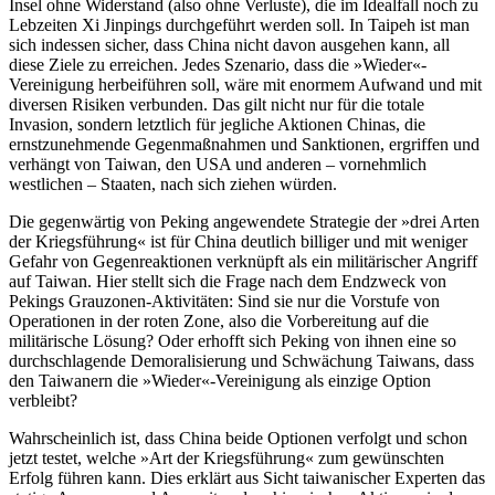
Insel ohne Widerstand (also ohne Verluste), die im Idealfall noch zu
Leb­zeiten Xi Jinpings durchgeführt werden soll. In Tai­peh ist man
sich indessen sicher, dass China nicht davon ausgehen kann, all
diese Ziele zu erreichen. Jedes Szenario, dass die »Wieder«-
Vereinigung her­beiführen soll, wäre mit enormem Aufwand und mit
diversen Risiken ver­bunden. Das gilt nicht nur für die totale
Invasion, sondern letztlich für jegliche Aktio­nen Chinas, die
ernstzunehmende Gegenmaßnahmen und Sanktionen, ergriffen und
verhängt von Taiwan, den USA und anderen – vornehmlich
westlichen – Staaten, nach sich ziehen würden.
Die gegenwärtig von Peking angewendete Strategie der »drei Arten
der Kriegsführung« ist für China deutlich billiger und mit weniger
Gefahr von Gegen­reaktionen verknüpft als ein militärischer Angriff
auf Taiwan. Hier stellt sich die Frage nach dem Endzweck von
Pekings Grauzonen-Aktivitäten: Sind sie nur die Vorstufe von
Operationen in der roten Zone, also die Vorbereitung auf die
militärische Lösung? Oder er­hofft sich Peking von ihnen eine so
durchschlagende Demoralisierung und Schwächung Taiwans, dass
den Taiwanern die »Wieder«-Vereinigung als einzige Option
verbleibt?
Wahrscheinlich ist, dass China beide Optionen verfolgt und schon
jetzt testet, welche »Art der Kriegs­führung« zum gewünschten
Erfolg führen kann. Dies erklärt aus Sicht taiwanischer Experten das