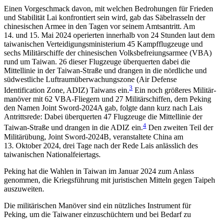
Einen Vorgeschmack davon, mit welchen Bedrohungen für Frieden
und Stabilität Lai konfrontiert sein wird, gab das Säbelrasseln der
chinesischen Armee in den Tagen vor seinem Amtsantritt. Am
14. und 15. Mai 2024 operierten innerhalb von 24 Stun­den laut dem
taiwanischen Verteidigungs­ministerium 45 Kampfflugzeuge und
sechs Militärschiffe der chinesischen Volksbefreiungsarmee (VBA)
rund um Taiwan. 26 dieser Flugzeuge überquerten dabei die
Mittellinie in der Taiwan-Straße und dran­gen in die nördliche und
südwestliche Luft­raum­überwachungs­zone (Air Defense
3
Identification Zone, ADIZ) Taiwans ein.
Ein noch größeres Militär­
manöver mit 62 VBA-Fliegern und 27 Militärschiffen, dem Peking
den Namen Joint Sword-2024A gab, folgte dann kurz nach Lais
Antrittsrede: Dabei überquerten 47 Flugzeuge die Mittellinie der
4
Taiwan-Straße und drangen in die ADIZ ein.
Den zweiten Teil der
Militärübung, Joint Sword-2024B, veranstaltete China am
13. Oktober 2024, drei Tage nach der Rede Lais anlässlich des
taiwanischen Nationalfeiertags.
Peking hat die Wahlen in Taiwan im Januar 2024 zum Anlass
genommen, die Kriegsführung mit juristischen Mitteln gegen Taipeh
auszuweiten.
Die militärischen Manöver sind ein nützliches In­strument für
Peking, um die Taiwaner einzuschüchtern und bei Bedarf zu