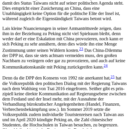
damit des Status Taiwans nicht auf seiner politischen Agenda steht.
Dies entspricht einer Zusicherung an China, dass eine
Unabhängigkeit keine Option für die politische Elite der Insel ist,
während zugleich die Eigenständigkeit Taiwans betont wird.
Lais kleine Nuancierungen in seiner Amtsantrittsrede zeigen, dass
ihm in der Beziehung zu Peking nicht viel Spielraum bleibt, denn
weder darf er eine Eskalation mit China provozieren, noch kann er
sich Peking zu sehr annähern, denn dies würde ihn eine Menge
23
Zustimmung unter seinen Wählern kosten.
Das China-Dilemma
der DPP ist, dass sie stets achtsam vermeiden muss, den großen
Nachbarn zu verärgern oder gar zu provozieren, und auch auf keine
24
Kom­munikationskanäle mit Peking zurückgreifen kann.
25
Denn da die DPP den Konsens von 1992 nie an­erkannt hat,
hat
die Volksrepublik den politischen Dialog mit der Regierung Taiwans
nach dem Wahl­sieg von Tsai 2016 eingefroren. Seither gibt es prin­
zipiell keine direkte Kommunikation auf Regierungsebene zwischen
dem Festland und der Insel mehr, mit der Ausnahme der
Verhandlung bürokratischer Angelegenheiten (Handel, Finanzen,
Verbrechens­bekämpfung usw.). Im Sommer 2019 setzte die
Volksrepublik zudem individuelle Touristenreisen nach Taiwan aus
und im April 2020 kündigte Peking an, die Zahl chinesischer
Studenten, die Hochschulen in Taiwan besuchen, zu begrenzen.