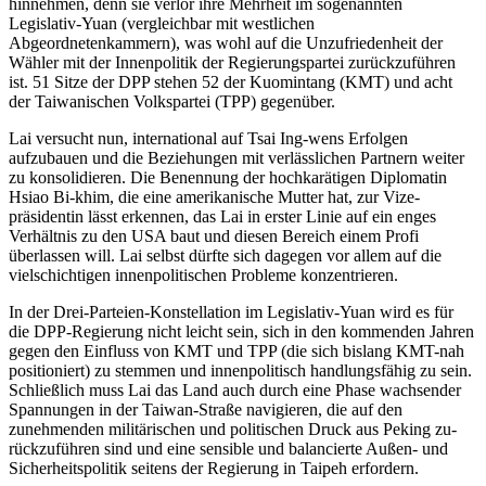
hinnehmen, denn sie verlor ihre Mehrheit im sogenannten
Legislativ-Yuan (vergleichbar mit west­lichen
Abgeordnetenkammern), was wohl auf die Unzufriedenheit der
Wähler mit der Innenpolitik der Regierungspartei zurückzuführen
ist. 51 Sitze der DPP stehen 52 der Kuomintang (KMT) und acht
der Taiwanischen Volkspartei (TPP) gegenüber.
Lai versucht nun, international auf Tsai Ing-wens Erfolgen
aufzubauen und die Beziehungen mit ver­lässlichen Partnern weiter
zu konsolidieren. Die Benennung der hochkarätigen Diplomatin
Hsiao Bi‑khim, die eine amerikanische Mutter hat, zur Vize­
präsidentin lässt erkennen, das Lai in erster Linie auf ein enges
Verhältnis zu den USA baut und diesen Bereich einem Profi
überlassen will. Lai selbst dürfte sich dagegen vor allem auf die
vielschichtigen innen­politischen Probleme konzentrieren.
In der Drei-Parteien-Konstellation im Legislativ-Yuan wird es für
die DPP-Regierung nicht leicht sein, sich in den kommenden Jahren
gegen den Einfluss von KMT und TPP (die sich bislang KMT-nah
positioniert) zu stemmen und innenpolitisch handlungs­fähig zu sein.
Schließlich muss Lai das Land auch durch eine Phase wachsender
Spannungen in der Taiwan-Straße navigieren, die auf den
zunehmenden militärischen und politischen Druck aus Peking zu­
rückzuführen sind und eine sensible und balancierte Außen- und
Sicherheitspolitik seitens der Regierung in Taipeh erfordern.