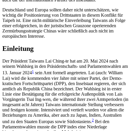
Deutschland und Europa sollten daher nicht unterschätzen, wie
wichtig die Positionierung von Drittstaaten in diesem Konflikt für
Taipeh ist. Eine nicht-militärische Einverleibung Taiwans als Folge
einer erfolgreichen, in der juristischen Grauzone operierenden
Zermürbungsstrategie Chinas wäre schließlich auch nicht im
europäischen Interesse.
Einleitung
Der Präsident Taiwans Lai Ching-te hat am 20. Mai 2024 nach
seinem Wahlsieg in den Präsidentschafts- und Parlamentswahlen am
1
13. Januar 2024
sein Amt formell angetreten. Lai (auch: William
Lai) wird die kommenden vier Jahre mit seiner Partei, der Demo­
kratischen Fortschrittspartei (DPP), den Inselstaat regieren, der sich
amtlich als Republik China bezeich­net. Der Wahlsieg ist in erster
Linie eine Bestätigung für die erfolgreiche Außenpolitik von Lais
Vorgängerin Tsai Ing-wen, die während ihrer zwei Amtsperioden (in
insgesamt acht Jahren) Taiwans internationale Stellung verbessern
und festigen konnte. Intensiviert und vertieft wurden vor allem die
Beziehungen zu Amerika, aber auch zu Japan, Indien, Australien
2
und zu den Staaten Europas sowie Südostasiens.
Bei den
Parlamentswahlen musste die DPP indes eine Nieder­lage