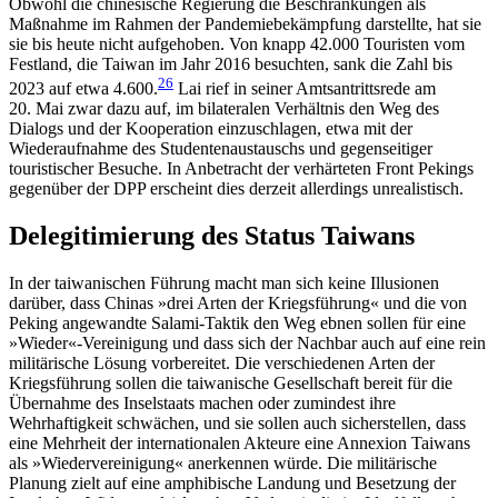
Obwohl die chine­sische Regierung die Beschränkungen als
Maßnahme im Rahmen der Pandemiebekämpfung darstellte, hat sie
sie bis heute nicht aufgehoben. Von knapp 42.000 Touristen vom
Festland, die Taiwan im Jahr 2016 be­suchten, sank die Zahl bis
26
2023 auf etwa 4.600.
Lai rief in seiner Amtsantrittsrede am
20. Mai zwar dazu auf, im bilateralen Verhältnis den Weg des
Dialogs und der Kooperation einzuschlagen, etwa mit der
Wiederaufnahme des Studentenaustauschs und gegenseitiger
touristischer Besuche. In Anbetracht der verhärteten Front Pekings
gegenüber der DPP erscheint dies derzeit allerdings unrealistisch.
Delegitimierung des Status Taiwans
In der taiwanischen Führung macht man sich keine Illusionen
darüber, dass Chinas »drei Arten der Kriegsführung« und die von
Peking angewandte Salami-Taktik den Weg ebnen sollen für eine
»Wieder«-Vereinigung und dass sich der Nachbar auch auf eine rein
militärische Lösung vorbereitet. Die verschiedenen Arten der
Kriegsführung sollen die taiwanische Gesellschaft bereit für die
Übernahme des Inselstaats machen oder zumindest ihre
Wehrhaftigkeit schwä­chen, und sie sollen auch sicherstellen, dass
eine Mehrheit der internationalen Akteure eine Annexion Taiwans
als »Wiedervereinigung« anerkennen würde. Die militärische
Planung zielt auf eine amphibische Landung und Besetzung der