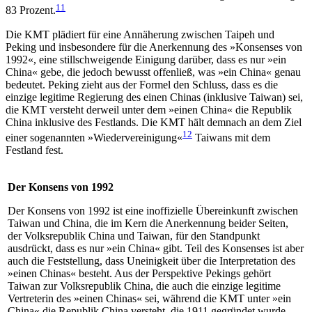
11
83 Prozent.
Die KMT plädiert für eine Annäherung zwischen Taipeh und
Peking und insbesondere für die An­erken­nung des »Konsenses von
1992«, eine stillschweigende Einigung darüber, dass es nur »ein
China« gebe, die jedoch bewusst offenließ, was »ein China« genau
bedeutet. Peking zieht aus der Formel den Schluss, dass es die
einzige legitime Regierung des einen Chinas (inklusive Taiwan) sei,
die KMT versteht derweil unter dem »einen China« die Repu­blik
China inklusive des Festlands. Die KMT hält demnach an dem Ziel
12
einer sogenannten »Wieder­vereinigung«
Taiwans mit dem
Festland fest.
Der Konsens von 1992
Der Konsens von 1992 ist eine inoffizielle Übereinkunft zwischen
Taiwan und China, die im Kern die Anerkennung beider Seiten,
der Volksrepublik China und Taiwan, für den Standpunkt
ausdrückt, dass es nur »ein China« gibt. Teil des Konsenses ist aber
auch die Feststellung, dass Uneinigkeit über die Interpretation des
»einen Chinas« besteht. Aus der Perspektive Pekings gehört
Taiwan zur Volksrepublik China, die auch die einzige legitime
Vertreterin des »einen Chinas« sei, während die KMT unter »ein
China« die Republik China versteht, die 1911 gegründet wurde