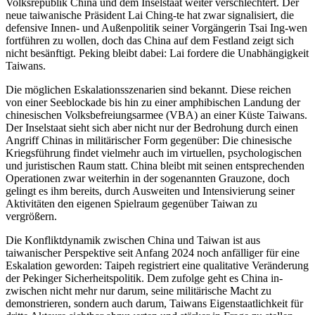
Volksrepublik China und dem Insel­staat weiter verschlechtert. Der
neue taiwanische Präsident Lai Ching-te hat zwar signalisiert, die
defen­sive Innen- und Außenpolitik seiner Vorgängerin Tsai Ing-wen
fortführen zu wollen, doch das China auf dem Festland zeigt sich
nicht besänftigt. Peking bleibt dabei: Lai fordere die Unabhängigkeit
Taiwans.
Die möglichen Eskalationsszenarien sind bekannt. Diese reichen
von einer Seeblockade bis hin zu einer amphibischen Landung der
chinesischen Volks­befreiungsarmee (VBA) an einer Küste Taiwans.
Der Inselstaat sieht sich aber nicht nur der Bedrohung durch einen
Angriff Chinas in militärischer Form gegenüber: Die chinesische
Kriegsführung findet vielmehr auch im virtuellen, psychologischen
und juristischen Raum statt. China bleibt mit seinen entsprechenden
Operationen zwar weiterhin in der sogenannten Grauzone, doch
gelingt es ihm bereits, durch Ausweiten und Intensivierung seiner
Aktivi­täten den eigenen Spielraum gegenüber Taiwan zu
vergrößern.
Die Konfliktdynamik zwischen China und Taiwan ist aus
taiwanischer Perspektive seit Anfang 2024 noch anfälliger für eine
Eskalation geworden: Taipeh registriert eine qualitative Veränderung
der Pekinger Sicherheitspolitik. Dem zufolge geht es China in­
zwischen nicht mehr nur darum, seine militärische Macht zu
demonstrieren, sondern auch darum, Taiwans Eigenstaatlichkeit für