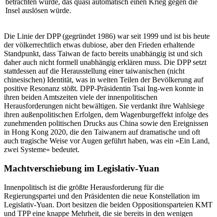
betrachten würde, das quasi automatisch einen Krieg gegen die
Insel auslösen würde.
Die Linie der DPP (gegründet 1986) war seit 1999 und ist bis heute
der völkerrechtlich etwas dubiose, aber den Frieden erhaltende
Standpunkt, dass Taiwan de facto bereits unabhängig ist und sich
daher auch nicht formell unabhängig erklären muss. Die DPP setzt
stattdessen auf die Herausstellung einer taiwa­nischen (nicht
chinesischen) Identität, was in weiten Teilen der Bevölkerung auf
positive Resonanz stößt. DPP-Präsidentin Tsai Ing-wen konnte in
ihren beiden Amtszeiten viele der innenpolitischen
Herausforderungen nicht bewältigen. Sie verdankt ihre Wahlsiege
ihren außenpolitischen Erfolgen, dem Wagenburg­effekt infolge des
zunehmenden politischen Drucks aus China sowie den Ereignissen
in Hong Kong 2020, die den Taiwanern auf dramatische und oft
auch tragische Weise vor Augen geführt haben, was ein »Ein Land,
zwei Systeme« bedeutet.
Machtverschiebung im Legislativ-Yuan
Innenpolitisch ist die größte Herausforderung für die
Regierungspartei und den Präsidenten die neue Kon­stellation im
Legislativ-Yuan. Dort besitzen die beiden Oppositionsparteien KMT
und TPP eine knappe Mehr­heit, die sie bereits in den wenigen