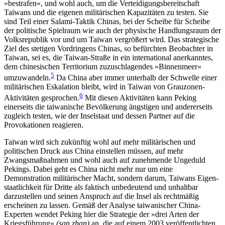
»bestrafen«, und wohl auch, um die Verteidigungsbereitschaft
Taiwans und die eigenen militärischen Kapazitäten zu testen. Sie
sind Teil einer Salami-Taktik Chinas, bei der Scheibe für Scheibe
der politische Spielraum wie auch der physi­sche Handlungsraum der
Volksrepublik vor und um Taiwan vergrößert wird. Das strategische
Ziel des stetigen Vordringens Chinas, so befürchten Beobachter in
Taiwan, sei es, die Taiwan-Straße in ein inter­national anerkanntes,
dem chinesischen Territorium zuzuschlagendes »Binnenmeer«
5
umzuwandeln.
Da China aber immer unterhalb der Schwelle einer
militärischen Eskalation bleibt, wird in Taiwan von Grauzonen-
6
Aktivitäten gesprochen.
Mit diesen Aktivitäten kann Peking
einerseits die taiwanische Bevölkerung ängstigen und andererseits
zugleich testen, wie der Inselstaat und dessen Partner auf die
Provokationen reagieren.
Taiwan wird sich zukünftig wohl auf mehr militärischen und
politischen Druck aus China einstellen müssen, auf mehr
Zwangsmaßnahmen und wohl auch auf zunehmende Ungeduld
Pekings. Dabei geht es China nicht mehr nur um eine
Demonstration militärischer Macht, sondern darum, Taiwans Eigen­
staatlichkeit für Dritte als faktisch unbedeutend und unhaltbar
darzustellen und seinen Anspruch auf die Insel als rechtmäßig
erscheinen zu lassen. Gemäß der Analyse taiwanischer China-
Experten wendet Peking hier die Strategie der »drei Arten der
Kriegsführung«
(san zhan)
an, die auf einem 2003 veröffentlichten