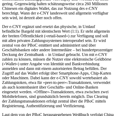
gering. Gegenwärtig halten schätzungsweise circa 260 Mil­lionen
Chinesen ein digitales Wallet, das zur Nutzung des e-CNY
berechtigt. Wann der e-CNY landesweit und allgemein verfüg­bar
sein wird, ist derzeit aber noch offen.
Der e-CNY ergänzt und ersetzt das physische, in Umlauf
befindliche Bargeld mit identischem Wert (1:1). Er steht allgemein
der breiten Öffentlichkeit (»retail-based«) zur Verfügung und soll
mit allen privaten Zahlungssystemen interoperabel sein. Er wird
zentral von der PBoC emittiert und administriert und über
Geschäftsbanken oder andere Intermediäre – bei hundertprozentiger
Deckung der Zentralbank – in Umlauf gebracht. Um mit e-CNY
zahlen zu können, müssen die Nutzer eine elektronische Geldbörse
(»Wallet«) unter Angabe von Identität und Bankverbindung
anmelden und dann mit einem autorisierten Betrag befüllen. Der
Zugriff auf das Wallet erfolgt über Smartphone-Apps, Chip-Karten
oder Maschinen. Dabei kann der e-CNY sowohl wertebasiert als
Zahlungstoken, etwa für »peer-to-peer«-Transaktionen, verwendet
als auch kontenbasiert über Geschäfts- und Online-Banken
eingesetzt werden. »Off­line«-Transaktionen, etwa zwischen zwei
Mobiltelefonen, sind grundsätzlich bereits möglich. Das Clearing
der Zahlungstrans­aktionen erfolgt zentral über die PBoC mittels
Registrierung, Authentifizierung und Verifizierung.
Laut dem von der PBoC herausgegebenen Weißbuch verfolgt China