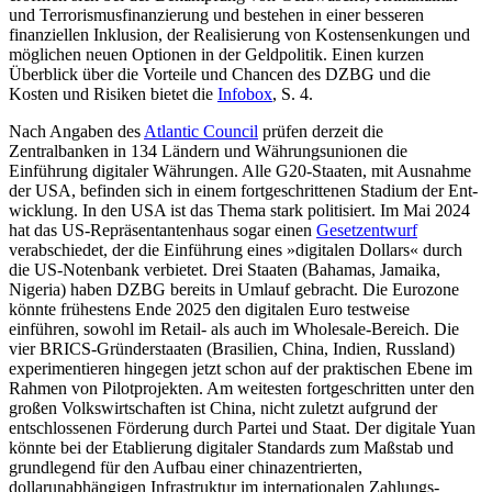
und Terroris­musfinanzierung und bestehen in einer bes­seren
finanziellen Inklusion, der Reali­sierung von Kostensenkungen und
mög­lichen neuen Optionen in der Geldpolitik. Einen kurzen
Überblick über die Vorteile und Chancen des DZBG und die
Kosten und Risiken bietet die
Infobox
, S. 4.
Nach Angaben des
Atlantic Council
prü­fen derzeit die
Zentralbanken in 134 Län­dern und Währungsunionen die
Einführung digitaler Währungen. Alle G20-Staa­ten, mit Ausnahme
der USA, befinden sich in einem fortgeschrittenen Stadium der Ent­
wicklung. In den USA ist das Thema stark politisiert. Im Mai 2024
hat das US-Reprä­sen­tantenhaus sogar einen
Gesetzentwurf
verabschiedet, der die Einführung eines »digitalen Dollars« durch
die US-Notenbank verbietet. Drei Staaten (Bahamas, Jamaika,
Nigeria) haben DZBG bereits in Umlauf ge­bracht. Die Eurozone
könnte frühestens Ende 2025 den digitalen Euro testweise
einführen, sowohl im Retail- als auch im Wholesale-Bereich. Die
vier BRICS-Gründer­staaten (Brasilien, China, Indien, Russland)
experimentieren hingegen jetzt schon auf der praktischen Ebene im
Rahmen von Pilot­projekten. Am weitesten fortgeschritten unter den
großen Volkswirtschaften ist China, nicht zuletzt aufgrund der
entschlos­senen Förderung durch Partei und Staat. Der digitale Yuan
könnte bei der Etablierung digitaler Standards zum Maßstab und
grundlegend für den Aufbau einer china­zentrierten,
dollarunabhängigen Infra­struktur im internationalen Zahlungs­