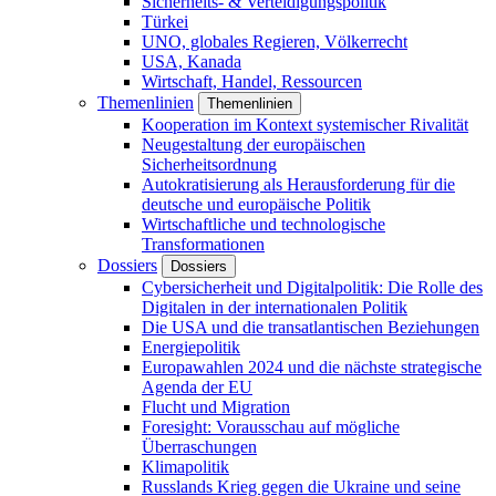
Sicherheits- & Verteidigungspolitik
Türkei
UNO, globales Regieren, Völkerrecht
USA, Kanada
Wirtschaft, Handel, Ressourcen
Themenlinien
Themenlinien
Kooperation im Kontext systemischer Rivalität
Neugestaltung der europäischen
Sicherheitsordnung
Autokratisierung als Herausforderung für die
deutsche und europäische Politik
Wirtschaftliche und technologische
Transformationen
Dossiers
Dossiers
Cybersicherheit und Digitalpolitik: Die Rolle des
Digitalen in der internationalen Politik
Die USA und die transatlantischen Beziehungen
Energiepolitik
Europawahlen 2024 und die nächste strategische
Agenda der EU
Flucht und Migration
Foresight: Vorausschau auf mögliche
Überraschungen
Klimapolitik
Russlands Krieg gegen die Ukraine und seine