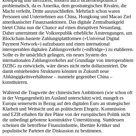
kostspielig und ineffizient, sondern auch sicherheitspolitisch
problematisch, da es Amerika, dem geostrategischen Rivalen, die
Macht verleiht, Dritte auszuschließen. Mehrfach schon waren
Personen und Unter­nehmen aus China, Hongkong und Macao Ziel
amerikanischer Finanzsanktionen. Das digitale Zentralbankgeld
bietet China nun die Chance auf einen disruptiven Neuanfang.
Daher unternimmt die Volksrepublik er­hebliche Anstrengungen, um
Blockchain-basierte Zahlungsplattformen (»Universal Digital
Payment Network«) aufzubauen und einen international
interoperablen digita­len Zahlungsverkehr (»mBridge«) zu eta­blieren.
Sollte es ihr tatsächlich gelingen, ein neues System des
internationalen Zah­lungsverkehrs auf Grundlage von inter­operablem
DZBG zu entwickeln, wäre dieses nicht mehr dollarzentriert. Die
damit ent­stehenden Strukturen könnten in Zukunft neue
Abhängigkeitsverhältnisse – nun­mehr gegenüber China –
konstituieren.
Während die Tragweite der chinesischen Ambitionen (wie schon oft
in der Vergangenheit) im Ausland unterschätzt wird, mangelt es
Europa seinerseits in Bezug auf den digitalen Euro an strategischer
Klarheit und Weitsicht und an politischem Ehrgeiz. Kommission
und EZB erhalten für ihre Pläne von der europäischen Politik nicht
die unbedingt gebotene konstruktive Unter­stützung. Stattdessen
scheinen die betrof­fene Finanzindustrie, libertäre Kritiker und
populistische Parteien die Diskussion zu bestimmen.