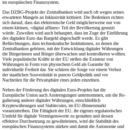
im europäischen Finanzsystem.
Das DZBG-Projekt der Zentralbanken wird auch oft wegen seines
erwarteten Mangels an Inklusivität kritisiert. Die Be­denken richten
sich darauf, dass das elek­tronische Geld möglicherweise nur von
einem kleinen, »digital affinen« Teil der Bevölkerung genutzt
würde. Zuweilen wird auch behauptet, dass im Zuge der Einfüh­rung
des digitalen Euro das Bargeld ab­geschafft werde. Es gibt
Befürchtungen, dass technokratische Institutionen, zu denen die
Zentralbanken gehören, mit der Entwicklung digitaler Währungen
die Bürgerinnen und Bürger überwachen und kontrollieren wollten.
Viele populistische Kräfte in der EU stellen die Existenz von
Währungen in Form von physischem Geld als Garantie für
individuelle Freiheit dar. Sie schüren die Sorge vor einem Verlust
der staatlichen Souveränität in puncto Geld­politik und vor
Nachteilen für die Privat­sphäre eines jeden einzelnen.
Neben der Förderung des digitalen Euro-Projekts hat die
Europäische Union auch Anstrengungen unternommen, um die Re­
gulierung anderer digitaler Währungen, einschließlich
Kryptowährungen und Stable­coins, im EU-Binnenmarkt
voranzutreiben. Die Fähigkeit der EU, ihr eigenes regulato­risches
Umfeld für digitale Vermögenswerte zu gestalten und dessen
effektive Durch­setzung zu gewährleisten, wird die Stabili­tät des
europäischen Finanzsystems stärken und damit die Autonomie und