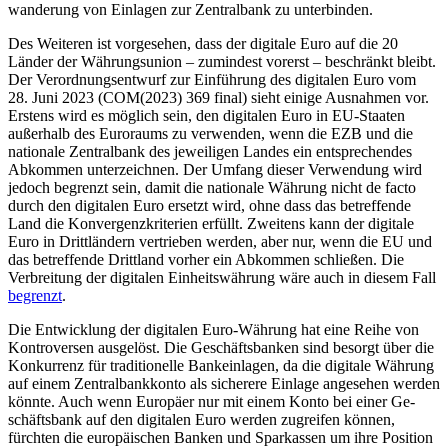
wanderung von Einlagen zur Zentralbank zu unterbinden.
Des Weiteren ist vorgesehen, dass der digitale Euro auf die 20
Länder der Wäh­rungsunion – zumindest vorerst – be­schränkt bleibt.
Der Verordnungsentwurf zur Einführung des digitalen Euro vom
28. Juni 2023 (COM(2023) 369 final) sieht einige Ausnahmen vor.
Erstens wird es möglich sein, den digitalen Euro in EU-Staaten
außerhalb des Euroraums zu ver­wenden, wenn die EZB und die
nationale Zentralbank des jeweiligen Landes ein ent­sprechendes
Abkommen unterzeichnen. Der Umfang dieser Verwendung wird
je­doch begrenzt sein, damit die nationale Währung nicht de facto
durch den digita­len Euro ersetzt wird, ohne dass das betref­fende
Land die Konvergenzkriterien erfüllt. Zweitens kann der digitale
Euro in Dritt­ländern vertrieben werden, aber nur, wenn die EU und
das betreffende Drittland vorher ein Abkommen schließen. Die
Verbreitung der digitalen Einheitswährung wäre auch in diesem Fall
begrenzt
.
Die Entwicklung der digitalen Euro-Währung hat eine Reihe von
Kontroversen ausgelöst. Die Geschäftsbanken sind besorgt über die
Konkurrenz für traditionelle Bank­einlagen, da die digitale Währung
auf einem Zentralbankkonto als sicherere Einlage an­gesehen werden
könnte. Auch wenn Euro­päer nur mit einem Konto bei einer Ge­
schäftsbank auf den digitalen Euro werden zugreifen können,
fürchten die europäischen Banken und Sparkassen um ihre Position