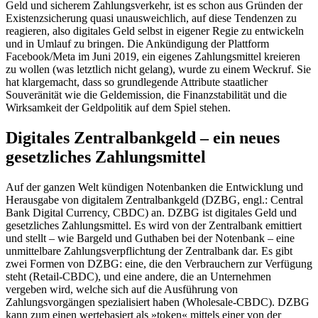
Geld und sicherem Zahlungs­verkehr, ist es schon aus Gründen der
Existenzsicherung quasi unausweichlich, auf diese Tendenzen zu
reagieren, also digitales Geld selbst in eigener Regie zu ent­wickeln
und in Umlauf zu bringen. Die An­kündigung der Plattform
Facebook/Meta im Juni 2019, ein eigenes Zahlungsmittel kre­ieren
zu wollen (was letztlich nicht gelang), wurde zu einem Weckruf. Sie
hat klar­gemacht, dass so grundlegende Attribute staatlicher
Souveränität wie die Geldemis­sion, die Finanzstabilität und die
Wirksam­keit der Geldpolitik auf dem Spiel stehen.
Digitales Zentralbankgeld – ein neues
gesetzliches Zahlungsmittel
Auf der ganzen Welt kündigen Notenbanken die Ent­wicklung und
Herausgabe von digitalem Zentralbankgeld (DZBG, engl.: Central
Bank Digital Currency, CBDC) an. DZBG ist digitales Geld und
gesetzliches Zahlungsmittel. Es wird von der Zentralbank emittiert
und stellt – wie Bargeld und Gut­haben bei der Notenbank – eine
unmittelbare Zahlungsverpflichtung der Zentral­bank dar. Es gibt
zwei Formen von DZBG: eine, die den Verbrauchern zur Ver­fügung
steht (Retail-CBDC), und eine andere, die an Unternehmen
vergeben wird, welche sich auf die Ausführung von
Zahlungsvorgängen spezialisiert haben (Wholesale-CBDC). DZBG
kann zum einen wertebasiert als »token« mittels einer von der