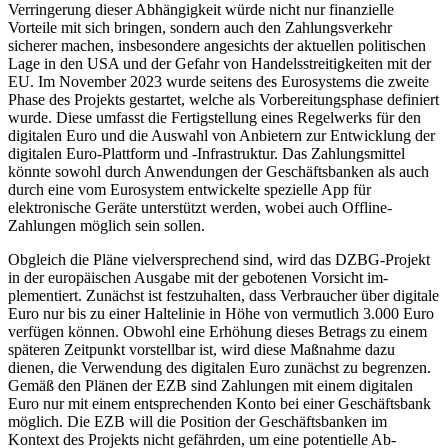
Verringerung dieser Abhängigkeit würde nicht nur finanzielle
Vorteile mit sich brin­gen, sondern auch den Zahlungsverkehr
sicherer machen, insbesondere angesichts der aktuellen politischen
Lage in den USA und der Gefahr von Handelsstreitigkeiten mit der
EU. Im November 2023 wurde sei­tens des Eurosystems die zweite
Phase des Projekts gestartet, welche als Vorbereitungs­phase definiert
wurde. Diese umfasst die Fertig­stellung eines Regelwerks für den
digitalen Euro und die Auswahl von An­bietern zur Entwicklung der
digitalen Euro-Plattform und -Infrastruktur. Das Zahlungs­mittel
könnte sowohl durch Anwendungen der Geschäftsbanken als auch
durch eine vom Eurosystem entwickelte spezielle App für
elektronische Geräte unterstützt wer­den, wobei auch Offline-
Zahlungen mög­lich sein sollen.
Obgleich die Pläne vielversprechend sind, wird das DZBG-Projekt
in der europäischen Ausgabe mit der gebotenen Vorsicht im­
plementiert. Zunächst ist festzuhalten, dass Verbraucher über digitale
Euro nur bis zu einer Haltelinie in Höhe von vermutlich 3.000 Euro
verfügen können. Obwohl eine Erhöhung dieses Betrags zu einem
späteren Zeitpunkt vorstellbar ist, wird diese Maß­nahme dazu
dienen, die Verwendung des digitalen Euro zunächst zu begrenzen.
Ge­mäß den Plänen der EZB sind Zahlungen mit einem digitalen
Euro nur mit einem entsprechenden Konto bei einer Geschäftsbank
möglich. Die EZB will die Position der Geschäftsbanken im
Kontext des Projekts nicht gefährden, um eine potentielle Ab­