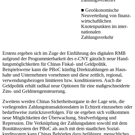
■
Geoökonomische
Neuverteilung von finanz­
wirtschaftlichen
Knotenpunkten im inter­
nationalen
Zahlungsverkehr
Erstens ergeben sich im Zuge der Einführung des digitalen RMB
aufgrund der Pro­grammierbarkeit des e-CNY gänzlich neue Hand­
lungsmöglichkeiten für Chinas Fiskal- und Geldpolitik.
Beispielsweise kann die PBoC künftig Direktzahlungen an Haus­
halte und Unternehmen vornehmen und diese zeitlich, regional,
verwendungs­bezogen limitieren bzw. konditionieren. Auch die
Geldpolitik erhält radikal neue Optio­nen für eine maßgeschneiderte
Zins- und Geldmengensteuerung.
Zweitens werden Chinas Sicherheits­organe in der Lage sein, die
vorliegenden Zahlungstransaktionsdaten in Echtzeit einzusehen oder
bedarfsweise zurückzu­verfolgen. Für sie ergeben sich vollkommen
neue Möglichkeiten der Überwachung, Straf­verfolgung und
Repression. Die Ver­knüpfung der Zahlungs­daten sowohl mit dem
Bonitätssystem der PBoC als auch mit dem staatlichen Sozial­
kreditsystem kann Chinas Behörden dazu befähigen, menschliches