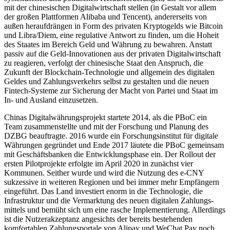
mit der chinesischen Digitalwirtschaft stellen (in Gestalt vor allem
der großen Plattformen Alibaba und Tencent), andererseits von
außen heraufdrängen in Form des privaten Kryptogelds wie Bitcoin
und Libra/Diem, eine regulative Antwort zu finden, um die Hoheit
des Staates im Bereich Geld und Währung zu bewahren. Anstatt
passiv auf die Geld-Innovationen aus der privaten Digitalwirtschaft
zu reagieren, ver­folgt der chinesische Staat den Anspruch, die
Zukunft der Block­chain-Technologie und allgemein des digi­talen
Geldes und Zahlungsverkehrs selbst zu gestalten und die neuen
Fintech-Systeme zur Sicherung der Macht von Partei und Staat im
In- und Ausland einzusetzen.
Chinas Digitalwährungsprojekt startete 2014, als die PBoC ein
Team zusammenstellte und mit der Forschung und Planung des
DZBG beauftragte. 2016 wurde ein Forschungsinstitut für digitale
Währungen gegründet und Ende 2017 läutete die PBoC gemeinsam
mit Geschäftsbanken die Ent­wicklungsphase ein. Der Rollout der
ersten Pilotprojekte erfolgte im April 2020 in zu­nächst vier
Kommunen. Seither wurde und wird die Nutzung des e-CNY
sukzessive in weiteren Regionen und bei immer mehr Empfängern
eingeführt. Das Land investiert enorm in die Technologie, die
Infrastruktur und die Vermarktung des neuen digitalen Zahlungs­
mittels und bemüht sich um eine rasche Implementierung. Allerdings
ist die Nutzerakzeptanz angesichts der bereits be­stehenden
komfortablen Zahlungsportale von Alipay und WeChat Pay noch