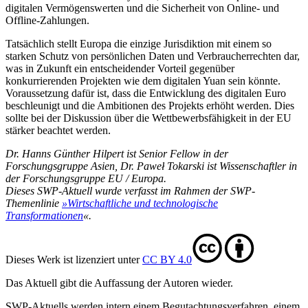
digitalen Vermögenswerten und die Sicher­heit von Online- und
Offline-Zahlungen.
Tatsächlich stellt Europa die einzige Jurisdiktion mit einem so
starken Schutz von persönlichen Daten und Verbraucherrechten dar,
was in Zukunft ein entscheidender Vorteil gegenüber
konkurrierenden Projekten wie dem digitalen Yuan sein könnte.
Voraussetzung dafür ist, dass die Entwicklung des digitalen Euro
beschleunigt und die Ambitionen des Projekts er­höht werden. Dies
sollte bei der Diskussion über die Wettbewerbsfähigkeit in der EU
stärker beachtet werden.
Dr. Hanns Günther Hilpert ist Senior Fellow in der
Forschungsgruppe Asien, Dr. Paweł Tokarski ist Wissenschaftler in
der Forschungsgruppe EU
/
Europa.
Dieses SWP-Aktuell wurde verfasst im Rahmen der SWP-
Themenlinie
»
Wirtschaftliche und technologische
Transformationen
«
.
Dieses Werk ist lizenziert unter
CC BY 4.0
Das Aktuell gibt die Auf­fassung der Autoren wieder.
SWP-Aktuells werden intern einem Begutachtungsverfah­ren, einem