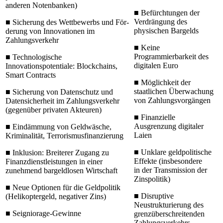
anderen Notenbanken)
■
Befürchtungen der
Verdrängung des
■
Sicherung des Wettbewerbs und För­
physischen Bargelds
derung von Innovationen im
Zahlungsverkehr
■
Keine
Programmierbarkeit des
■
Technologische
digitalen Euro
Innovationspotentiale: Blockchains,
Smart Contracts
■
Möglichkeit der
staatlichen Überwachung
■
Sicherung von Datenschutz und
von Zahlungsvorgängen
Datensicherheit im Zahlungsverkehr
(gegenüber privaten Akteuren)
■
Finanzielle
Ausgrenzung digitaler
■
Eindämmung von Geldwäsche,
Laien
Kriminalität, Terrorismusfinanzierung
■
Unklare geldpolitische
■
Inklusion: Breiterer Zugang zu
Effekte (insbesondere
Finanzdienst­leistungen in einer
in der Transmission der
zunehmend bargeldlosen Wirtschaft
Zinspolitik)
■
Neue Optionen für die Geldpolitik
■
Disruptive
(Helikopter­geld, negativer Zins)
Neustrukturierung des
■
Seigniorage-
Gewinne
grenz­überschreitenden
Zahlungsverkehrs