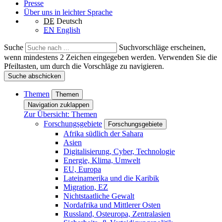
Presse
Über uns in leichter Sprache
DE
Deutsch
EN
English
Suche
Suchvorschläge erscheinen,
wenn mindestens 2 Zeichen eingegeben werden. Verwenden Sie die
Pfeiltasten, um durch die Vorschläge zu navigieren.
Suche abschicken
Themen
Themen
Navigation zuklappen
Zur Übersicht: Themen
Forschungsgebiete
Forschungsgebiete
Afrika südlich der Sahara
Asien
Digitalisierung, Cyber, Technologie
Energie, Klima, Umwelt
EU, Europa
Lateinamerika und die Karibik
Migration, EZ
Nichtstaatliche Gewalt
Nordafrika und Mittlerer Osten
Russland, Osteuropa, Zentralasien