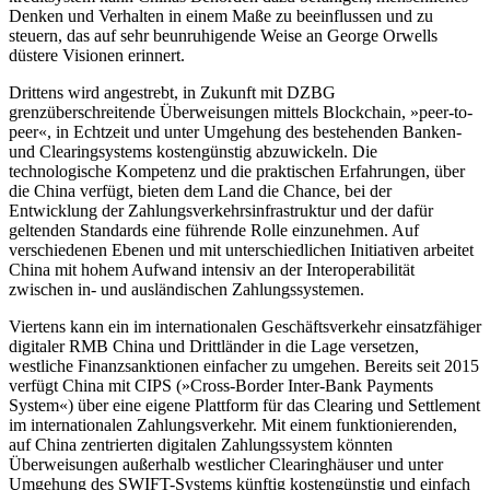
Denken und Verhalten in einem Maße zu beeinflussen und zu
steuern, das auf sehr beunruhigende Weise an George Orwells
düstere Visionen erinnert.
Drittens wird angestrebt, in Zukunft mit DZBG
grenzüberschreitende Überweisungen mittels Blockchain, »peer-to-
peer«, in Echt­zeit und unter Umgehung des bestehenden Banken-
und Clearingsystems kostengünstig abzuwickeln. Die
technologische Kompetenz und die praktischen Erfahrungen, über
die China verfügt, bieten dem Land die Chance, bei der
Entwicklung der Zahlungsverkehrsinfrastruktur und der dafür
gelten­den Standards eine führende Rolle ein­zunehmen. Auf
verschiedenen Ebenen und mit unterschied­lichen Initiativen arbeitet
China mit hohem Aufwand intensiv an der Interoperabilität
zwischen in- und auslän­dischen Zahlungssystemen.
Viertens kann ein im internationalen Geschäftsverkehr einsatzfähiger
digitaler RMB China und Drittländer in die Lage ver­setzen,
westliche Finanzsanktionen ein­facher zu umgehen. Bereits seit 2015
ver­fügt China mit CIPS (»Cross-Border Inter-Bank Payments
System«) über eine eigene Plattform für das Clearing und Settlement
im internationalen Zahlungsverkehr. Mit einem funktionierenden,
auf China zen­trierten digitalen Zahlungssystem könnten
Überweisungen außerhalb westlicher Clearinghäuser und unter
Umgehung des SWIFT-Systems künftig kostengünstig und einfach