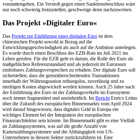
vonstattengehen. Ein Verstoß gegen einen Sanktionsbeschluss wäre
nur noch schwierig festzustellen, geschweige denn nachzuweisen.
Das Projekt »Digitaler Euro«
Das
Projekt zur Einführung eines digitalen Euro
ist dem
chinesischen Projekt sowohl in Bezug auf die
Entwicklungsgeschwindigkeit als auch auf die Ambition unterlegen.
Es wurde durch einen Beschluss des EZB-Rats im Juli 2021 ins
Leben gerufen. Für die EZB geht es darum, die Rolle des Euro als
maßgeblichen Referenzstandard und als jederzeit im Euro­raum
einlösbares Zah­lungsversprechen zu erhalten. Der digitale Euro soll
sicherstellen, dass die grenzüberschreitenden Transaktionen
innerhalb der Währungsunion rei­bungs­los, zuverlässig und zu
niedrigen Kosten abgewickelt wer­den können. Auch 25 Jahre nach
der Ein­führung des Euro ist der Zahlungsverkehr im Eurosystem
noch immer fragmentiert und uneinheitlich. Im
Bericht
Enrico Lettas
über die Zukunft des europäischen Binnen­markts vom April 2024
wird darauf hin­gewiesen, dass digitales Geld in Europa ein
wichtiges Element bei der Integration der europäischen
Finanzarchitektur sein könnte. Im Binnenmarkt gibt es eine Viel­falt
an Zahlungssystemen, was auf die große Anzahl von
Kartenzahlungssystemen und die Abhängigkeit von US-
Unternehmen in diesem Sektor zurückzuführen ist. Eine