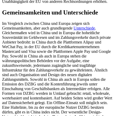
Unabhän­gigkeit der EU von anderen Rechtsordnungen erhöhen.
Gemeinsamkeiten und Unterschiede
Im Vergleich zwischen China und Europa zeigen sich
Gemeinsamkeiten, aber auch grundlegende
Unterschiede
.
Gleichermaßen wird in China und in Europa die hoheit­liche
Souveränität im Geldwesen und im Zahlungsverkehr durch private
Anbieter bedroht: in China durch die Plattformen Alipay und
WeChat Pay, in der EU durch die Kreditkartenunternehmen
Mastercard und Visa sowie die Plattformen Apple Pay und Google
Pay. Sowohl in China als auch in Europa stehen die
währungspolitischen Behörden vor der Aufgabe, eine
zukunftsweisende, jedermann zugängliche und tragfähige
Infrastruktur für den Zahlungs­verkehr zu gewährleisten. Ähnlich
sind auch Organisation und Design des neuen digi­talen
Zahlungsmittels. Sowohl in China als auch in Europa sollen die
Emission des DZBG und die Kontenführung jeweils unter
Einschaltung von Geschäftsbanken als Intermediäre erfolgen. Alle
Formen von DZBG werden in Umlauf gebracht: retail, whole­sale,
wertebasiert und kontenbasiert. Auf beiden Seiten wird großer Wert
auf Datensicherheit gelegt. Ein Offline-Einsatz soll möglich sein.
Eine Haltelinie, bis zu der europäische Nutzer DZBG besitzen
dürfen, gibt es in China indes nicht. Der wesent­liche Design-