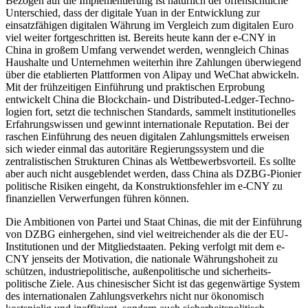
Bezo­gen auf die Implementierung ist natürlich der offensichtliche
Unterschied, dass der digitale Yuan in der Entwicklung zur
einsatzfähigen digitalen Währung im Vergleich zum digitalen Euro
viel weiter fortgeschritten ist. Bereits heute kann der e‑CNY in
China in großem Umfang verwen­det werden, wenngleich Chinas
Haushalte und Unternehmen weiterhin ihre Zah­lun­gen überwiegend
über die etablierten Platt­formen von Alipay und WeChat abwickeln.
Mit der frühzeitigen Einführung und prak­tischen Erprobung
entwickelt China die Blockchain- und Distributed-Ledger-Techno­
logien fort, setzt die technischen Standards, sammelt institutionelles
Erfahrungswissen und gewinnt internationale Reputation. Bei der
raschen Einführung des neuen digitalen Zahlungsmittels erweisen
sich wieder ein­mal das autoritäre Regierungssystem und die
zentralistischen Strukturen Chinas als Wettbewerbsvorteil. Es sollte
aber auch nicht ausgeblendet werden, dass China als DZBG-Pionier
politische Risiken eingeht, da Konstruktionsfehler im e-CNY zu
finanziellen Verwerfungen führen können.
Die Ambitionen von Partei und Staat Chinas, die mit der Einführung
von DZBG einhergehen, sind viel weitreichender als die der EU-
Institutionen und der Mitgliedstaaten. Peking verfolgt mit dem e-
CNY jen­seits der Motivation, die nationale Währungshoheit zu
schützen, industriepolitische, außenpolitische und sicherheits­
politische Ziele. Aus chinesischer Sicht ist das gegenwärtige System
des inter­natio­nalen Zahlungsverkehrs nicht nur ökono­misch