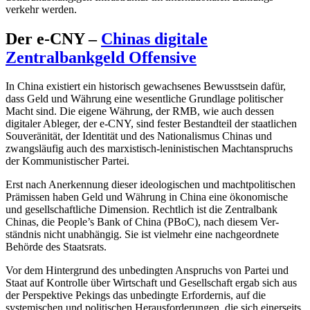
verkehr werden.
Der e-CNY –
Chinas digitale
Zentralbankgeld Offensive
In China existiert ein historisch gewachsenes Bewusstsein dafür,
dass Geld und Wäh­rung eine wesentliche Grundlage politischer
Macht sind. Die eigene Währung, der RMB, wie auch dessen
digitaler Ableger, der e‑CNY, sind fester Bestandteil der staat­lichen
Souveränität, der Identität und des Natio­nalismus Chinas und
zwangsläufig auch des marxistisch-leninistischen Macht­anspruchs
der Kommunistischer Partei.
Erst nach Anerkennung dieser ideolo­gischen und machtpolitischen
Prämissen haben Geld und Währung in China eine ökonomische
und gesellschaftliche Dimen­sion. Recht­lich ist die Zentralbank
Chinas, die People’s Bank of China (PBoC), nach diesem Ver­
ständnis nicht unabhängig. Sie ist vielmehr eine nachgeordnete
Behörde des Staatsrats.
Vor dem Hintergrund des unbedingten Anspruchs von Partei und
Staat auf Kon­trolle über Wirtschaft und Gesellschaft er­gab sich aus
der Perspektive Pekings das unbedingte Erfordernis, auf die
systemischen und politischen Herausforderungen, die sich einerseits