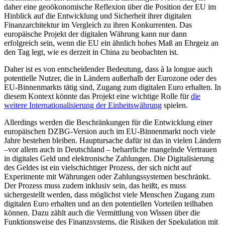
daher eine geoökonomische Re­flexion über die Position der EU im
Hin­blick auf die Ent­wicklung und Sicherheit ihrer digitalen
Finanzarchitektur im Ver­gleich zu ihren Konkurrenten. Das
europäische Pro­jekt der digitalen Währung kann nur dann
erfolgreich sein, wenn die EU ein ähnlich hohes Maß an Ehrgeiz an
den Tag legt, wie es derzeit in China zu beobachten ist.
Daher ist es von entscheidender Bedeutung, dass à la longue auch
potentielle Nutzer, die in Ländern außerhalb der Euro­zone oder des
EU-Binnenmarkts tätig sind, Zugang zum digitalen Euro erhalten. In
diesem Kontext könnte das Projekt eine wichtige Rolle für
die
weitere Internatio­nalisierung der Einheitswährung
spielen.
Allerdings werden die Beschränkungen für die Entwicklung einer
europäischen DZBG-Version auch im EU-Binnenmarkt noch viele
Jahre bestehen bleiben. Haupt­ursache dafür ist das in vielen Ländern
–vor allem auch in Deutschland – be­harr­liche mangelnde Vertrauen
in digitales Geld und elektronische Zahlungen. Die Digitalisierung
des Geldes ist ein vielschichtiger Prozess, der sich nicht auf
Experimente mit Währungen oder Zahlungssystemen be­schränkt.
Der Prozess muss zudem inklusiv sein, das heißt, es muss
sichergestellt wer­den, dass möglichst viele Menschen Zugang zum
digitalen Euro erhalten und an den poten­tiellen Vorteilen teilhaben
können. Dazu zählt auch die Vermittlung von Wissen über die
Funktionsweise des Finanz­systems, die Risiken der Spekulation mit