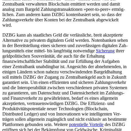
Zentralbank verwal­teten Blockchain emittiert werden und damit
analog zum Bargeld Zahlungstransaktionen »peer-to-peer« er­mög­
lichen. Zum anderen kann DZBG konten­basiert sein, so dass der
Zahlungsverkehr über Konten bei der Zentralbank abgewickelt
wird.
DZBG kann als staatliches Geld die ver­lässliche, breit akzeptierte
Alternative zu privatem digitalem Geld werden. Notenbanken sehen
in der Bereitstellung eines sicheren und zuverlässigen digitalen Zah­
lungsmittels eine mittel- bis langfristig notwendige
Sicherung
ihrer
geldpolitischen Souveränität, die auch für die Erhaltung
finanzwirtschaftlicher Stabilität und zur Erfüllung der Aufgaben
einer Zentralbank unabdingbar ist. Angesichts der abnehmen­den, in
einigen Ländern schon nahezu ver­schwindenden Bargeldhaltung
soll mittels DZBG der Zugang zu Zentralbankgeld auch in Zukunft
garantiert sein. Um einen effi­zienten und sicheren Zahlungsverkehr
und die Interoperabilität zwischen verschiedenen privaten Systemen
zu garantieren, um Datenschutz und Datensicherheit im Zah­lungs-
und Finanzverkehr zu gewährleisten, bedarf es eines allgemein
akzeptierten, ver­trauenswürdigen DZBG. Die Effizienz- und
Produktivitätspotentiale neuer Techno­logien (Blockchain,
Distributed Ledger) und von Innovationen wie intelligenten Ver­
trägen sollen allgemein zugänglich und nicht exklusiv an bestimmte
Plattformen gebunden sein. Weitere
potentielle Vorteile
des DZBG
eröffnen sich bei der Bekämpfung von Geldwäsche, Kriminalität