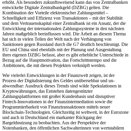
erhöht. Als besonders zukunftsweisend kann das von Zentralbanken
entwickelte Digitale Zentral­bankgeld (DZBG) gelten. Die
Kombination der Vorteile elektronischer Zahlungs­mittel –
Schnelligkeit und Effizienz von Transaktionen – mit der Stabilität
und dem Vertrauenskapital einer Zentralbank ist ein Ansatz, der die
Entwicklung der inter­nationalen Zahlungssysteme in den nächsten
Jahren maßgeblich beeinflussen wird. Die Arbeit an diesem Thema
hat sich in vielen Teilen der Welt nach der Verhängung von
Sanktionen gegen Russland durch die G7 deutlich beschleunigt. Die
EU und China sind ebenfalls mit der Planung und Ausgestaltung
ihres eigenen DZBG befasst, aber es gibt erhebliche Unterschiede in
Bezug auf die Hauptmotivation, das Fortschritts­tempo und die
Ambitionen, die mit diesen Projekten verknüpft werden.
Wie vielerlei Entwicklungen in der Finanz­welt zeigen, ist der
Prozess der Digitalisierung des Geldes unübersehbar und un­
abwendbar: Ausdruck dieses Trends sind wilde Spekulationen in
Kryptowährungen, das Entstehen datengestützter
Zahlungsplattformen mit großer Kundenbasis und disruptiver
Fintech-Innovationen in der Finanzintermediation sowie die
Program­mierbarkeit von Finanztransaktionen mit­tels neuer
Blockchain-Technologien. Gleich­zeitig ist weltweit, in der Eurozone
und auch in Deutschland ein markanter Rück­gang der
Bargeldnutzung zu beobachten. Aus der Perspektive der
Notenbanken, den öffentlichen Sachwalterinnen von wertstabilem