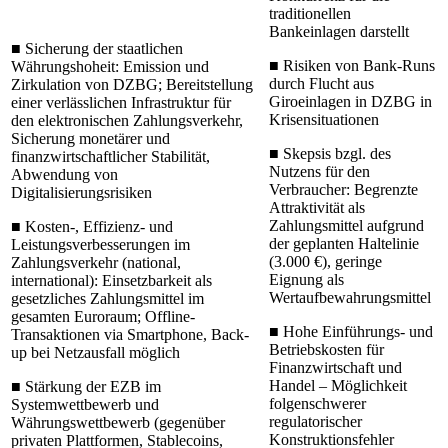
traditionellen
Bankeinlagen darstellt
■
Sicherung der staatlichen
■
Risiken von Bank-Runs
Währungshoheit: Emission und
durch Flucht aus
Zirkulation von DZBG; Bereit­stellung
Giroeinlagen in DZBG in
einer verlässlichen Infrastruktur für
Krisensituationen
den elektronischen Zahlungsverkehr,
Sicherung monetärer und
■
Skepsis bzgl. des
finanzwirtschaftlicher Stabilität,
Nutzens für den
Abwendung von
Verbraucher: Begrenzte
Digitalisierungsrisiken
Attraktivität als
Zahlungsmittel auf­grund
■
Kosten-, Effizienz- und
der geplanten Haltelinie
Leistungsverbesserungen im
(3.000 €), geringe
Zahlungsverkehr (national,
Eignung als
international): Einsetzbarkeit als
Wertaufbewahrungsmittel
gesetzliches Zahlungsmittel im
gesamten Euroraum; Offline-
■
Hohe Einführungs- und
Transaktionen via Smartphone, Back-
Betriebskosten für
up bei Netzausfall möglich
Finanzwirtschaft und
Handel – Möglichkeit
■
Stärkung der EZB im
folgenschwerer
Systemwettbewerb und
regulatorischer
Währungswettbewerb (gegenüber
Konstruktionsfehler
privaten Platt­formen, Stablecoins,