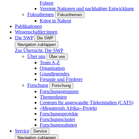
Folgen
Vereinte Nationen und nachhaltige Entwicklung
Fokusthemen
Fokusthemen
Krieg in Nahost
Publikationen
Wissenschaftler:innen
Die SWP
Die SWP
Navigation zuklappen
Zur Übersicht: Die SWP
Über uns
Über uns
Team A-Z
Organisation
Grundlegendes
Freunde und Förderer
Forschung
Forschung
Forschungsgruppen
Themenlinien
Centrum für angewandte Türkeistudien (CATS)
»Megatrends Afrika«-Projekt
Forschungsprojekte
Forschungscluster
Forschungsrahmen
Service
Service
Navigation zuklappen