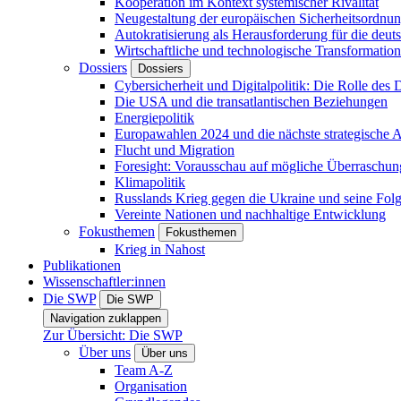
Kooperation im Kontext systemischer Rivalität
Neugestaltung der europäischen Sicherheitsordnu
Autokratisierung als Herausforderung für die deut
Wirtschaftliche und technologische Transformatio
Dossiers
Dossiers
Cybersicherheit und Digitalpolitik: Die Rolle des Di
Die USA und die transatlantischen Beziehungen
Energiepolitik
Europawahlen 2024 und die nächste strategische
Flucht und Migration
Foresight: Vorausschau auf mögliche Überraschu
Klimapolitik
Russlands Krieg gegen die Ukraine und seine Fol
Vereinte Nationen und nachhaltige Entwicklung
Fokusthemen
Fokusthemen
Krieg in Nahost
Publikationen
Wissenschaftler:innen
Die SWP
Die SWP
Navigation zuklappen
Zur Übersicht: Die SWP
Über uns
Über uns
Team A-Z
Organisation