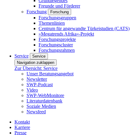
Grundlegendes
Freunde und Förderer
Forschung
Forschung
Forschungsgruppen
Themenlinien
Centrum für angewandte Türkeistudien (CATS)
»Megatrends Afrika«-Projekt
Forschungsprojekte
Forschungscluster
Forschungsrahmen
Service
Service
Navigation zuklappen
Zur Übersicht: Service
Unser Beratungsangebot
Newsletter
SWP-Podcast
Video
SWP-WebMonitore
Literaturdatenbank
Soziale Medien
Newsfeed
Kontakt
Karriere
Presse