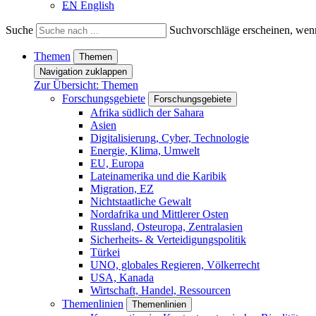
EN
English
Suche
Suchvorschläge erscheinen, wenn
Themen
Themen
Navigation zuklappen
Zur Übersicht: Themen
Forschungsgebiete
Forschungsgebiete
Afrika südlich der Sahara
Asien
Digitalisierung, Cyber, Technologie
Energie, Klima, Umwelt
EU, Europa
Lateinamerika und die Karibik
Migration, EZ
Nichtstaatliche Gewalt
Nordafrika und Mittlerer Osten
Russland, Osteuropa, Zentralasien
Sicherheits- & Verteidigungspolitik
Türkei
UNO, globales Regieren, Völkerrecht
USA, Kanada
Wirtschaft, Handel, Ressourcen
Themenlinien
Themenlinien