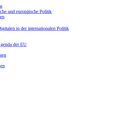
ng
sche und europäische Politik
nen
gitalen in der internationalen Politik
 Agenda der EU
ngen
gen