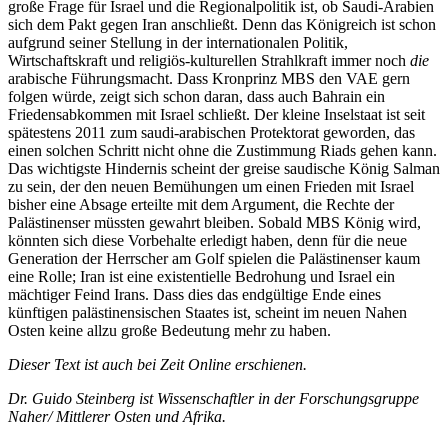
große Frage für Israel und die Regionalpolitik ist, ob Saudi-Arabien
sich dem Pakt gegen Iran anschließt. Denn das Königreich ist schon
aufgrund seiner Stellung in der internationalen Politik,
Wirtschaftskraft und religiös-kulturellen Strahlkraft immer noch
die
arabische Führungsmacht. Dass Kronprinz MBS den VAE gern
folgen würde, zeigt sich schon daran, dass auch Bahrain ein
Friedensabkommen mit Israel schließt. Der kleine Inselstaat ist seit
spätestens 2011 zum saudi-arabischen Protektorat geworden, das
einen solchen Schritt nicht ohne die Zustimmung Riads gehen kann.
Das wichtigste Hindernis scheint der greise saudische König Salman
zu sein, der den neuen Bemühungen um einen Frieden mit Israel
bisher eine Absage erteilte mit dem Argument, die Rechte der
Palästinenser müssten gewahrt bleiben. Sobald MBS König wird,
könnten sich diese Vorbehalte erledigt haben, denn für die neue
Generation der Herrscher am Golf spielen die Palästinenser kaum
eine Rolle; Iran ist eine existentielle Bedrohung und Israel ein
mächtiger Feind Irans. Dass dies das endgültige Ende eines
künftigen palästinensischen Staates ist, scheint im neuen Nahen
Osten keine allzu große Bedeutung mehr zu haben.
Dieser Text ist auch bei Zeit Online erschienen.
Dr. Guido Steinberg ist Wissenschaftler in der Forschungsgruppe
Naher/ Mittlerer Osten und Afrika.