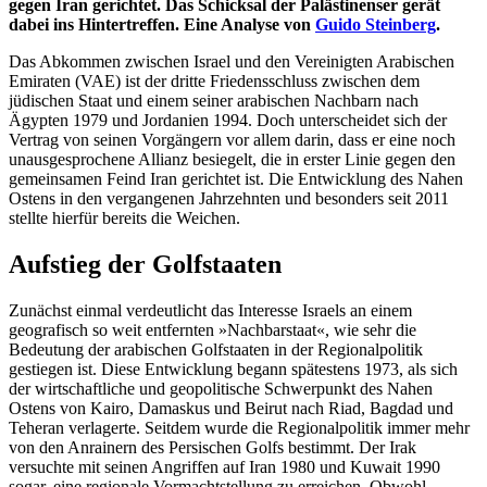
gegen Iran gerichtet. Das Schicksal der Palästinenser gerät
dabei ins Hintertreffen. Eine Analyse von
Guido Steinberg
.
Das Abkommen zwischen Israel und den Vereinigten Arabischen
Emiraten (VAE) ist der dritte Friedensschluss zwischen dem
jüdischen Staat und einem seiner arabischen Nachbarn nach
Ägypten 1979 und Jordanien 1994. Doch unterscheidet sich der
Vertrag von seinen Vorgängern vor allem darin, dass er eine noch
unausgesprochene Allianz besiegelt, die in erster Linie gegen den
gemeinsamen Feind Iran gerichtet ist. Die Entwicklung des Nahen
Ostens in den vergangenen Jahrzehnten und besonders seit 2011
stellte hierfür bereits die Weichen.
Aufstieg der Golfstaaten
Zunächst einmal verdeutlicht das Interesse Israels an einem
geografisch so weit entfernten »Nachbarstaat«, wie sehr die
Bedeutung der arabischen Golfstaaten in der Regionalpolitik
gestiegen ist. Diese Entwicklung begann spätestens 1973, als sich
der wirtschaftliche und geopolitische Schwerpunkt des Nahen
Ostens von Kairo, Damaskus und Beirut nach Riad, Bagdad und
Teheran verlagerte. Seitdem wurde die Regionalpolitik immer mehr
von den Anrainern des Persischen Golfs bestimmt. Der Irak
versuchte mit seinen Angriffen auf Iran 1980 und Kuwait 1990
sogar, eine regionale Vormachtstellung zu erreichen. Obwohl