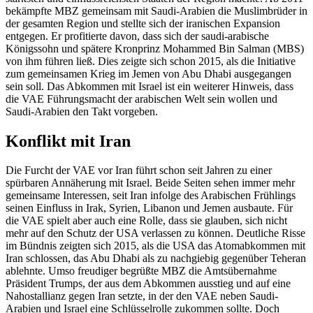
bekämpfte MBZ gemeinsam mit Saudi-Arabien die Muslimbrüder in
der gesamten Region und stellte sich der iranischen Expansion
entgegen. Er profitierte davon, dass sich der saudi-arabische
Königssohn und spätere Kronprinz Mohammed Bin Salman (MBS)
von ihm führen ließ. Dies zeigte sich schon 2015, als die Initiative
zum gemeinsamen Krieg im Jemen von Abu Dhabi ausgegangen
sein soll. Das Abkommen mit Israel ist ein weiterer Hinweis, dass
die VAE Führungsmacht der arabischen Welt sein wollen und
Saudi-Arabien den Takt vorgeben.
Konflikt mit Iran
Die Furcht der VAE vor Iran führt schon seit Jahren zu einer
spürbaren Annäherung mit Israel. Beide Seiten sehen immer mehr
gemeinsame Interessen, seit Iran infolge des Arabischen Frühlings
seinen Einfluss in Irak, Syrien, Libanon und Jemen ausbaute. Für
die VAE spielt aber auch eine Rolle, dass sie glauben, sich nicht
mehr auf den Schutz der USA verlassen zu können. Deutliche Risse
im Bündnis zeigten sich 2015, als die USA das Atomabkommen mit
Iran schlossen, das Abu Dhabi als zu nachgiebig gegenüber Teheran
ablehnte. Umso freudiger begrüßte MBZ die Amtsübernahme
Präsident Trumps, der aus dem Abkommen ausstieg und auf eine
Nahostallianz gegen Iran setzte, in der den VAE neben Saudi-
Arabien und Israel eine Schlüsselrolle zukommen sollte. Doch