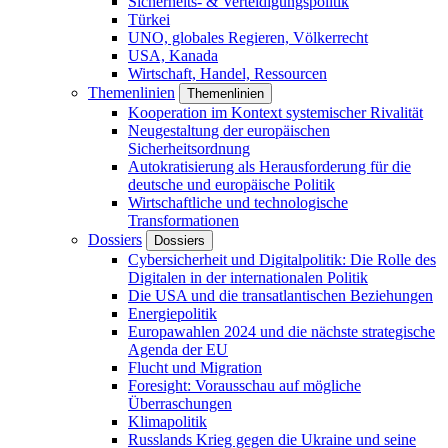
Sicherheits- & Verteidigungspolitik
Türkei
UNO, globales Regieren, Völkerrecht
USA, Kanada
Wirtschaft, Handel, Ressourcen
Themenlinien
Themenlinien
Kooperation im Kontext systemischer Rivalität
Neugestaltung der europäischen
Sicherheitsordnung
Autokratisierung als Herausforderung für die
deutsche und europäische Politik
Wirtschaftliche und technologische
Transformationen
Dossiers
Dossiers
Cybersicherheit und Digitalpolitik: Die Rolle des
Digitalen in der internationalen Politik
Die USA und die transatlantischen Beziehungen
Energiepolitik
Europawahlen 2024 und die nächste strategische
Agenda der EU
Flucht und Migration
Foresight: Vorausschau auf mögliche
Überraschungen
Klimapolitik
Russlands Krieg gegen die Ukraine und seine