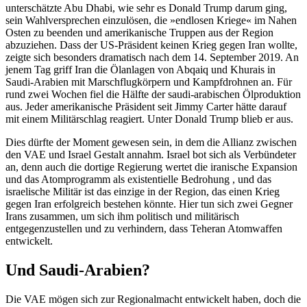
unterschätzte Abu Dhabi, wie sehr es Donald Trump darum ging,
sein Wahlversprechen einzulösen, die »endlosen Kriege« im Nahen
Osten zu beenden und amerikanische Truppen aus der Region
abzuziehen. Dass der US-Präsident keinen Krieg gegen Iran wollte,
zeigte sich besonders dramatisch nach dem 14. September 2019. An
jenem Tag griff Iran die Ölanlagen von Abqaiq und Khurais in
Saudi-Arabien mit Marschflugkörpern und Kampfdrohnen an. Für
rund zwei Wochen fiel die Hälfte der saudi-arabischen Ölproduktion
aus. Jeder amerikanische Präsident seit Jimmy Carter hätte darauf
mit einem Militärschlag reagiert. Unter Donald Trump blieb er aus.
Dies dürfte der Moment gewesen sein, in dem die Allianz zwischen
den VAE und Israel Gestalt annahm. Israel bot sich als Verbündeter
an, denn auch die dortige Regierung wertet die iranische Expansion
und das Atomprogramm als existentielle Bedrohung , und das
israelische Militär ist das einzige in der Region, das einen Krieg
gegen Iran erfolgreich bestehen könnte. Hier tun sich zwei Gegner
Irans zusammen, um sich ihm politisch und militärisch
entgegenzustellen und zu verhindern, dass Teheran Atomwaffen
entwickelt.
Und Saudi-Arabien?
Die VAE mögen sich zur Regionalmacht entwickelt haben, doch die