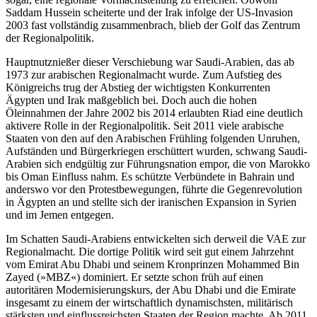
Saddam Hussein scheiterte und der Irak infolge der US-Invasion
2003 fast vollständig zusammenbrach, blieb der Golf das Zentrum
der Regionalpolitik.
Hauptnutznießer dieser Verschiebung war Saudi-Arabien, das ab
1973 zur arabischen Regionalmacht wurde. Zum Aufstieg des
Königreichs trug der Abstieg der wichtigsten Konkurrenten
Ägypten und Irak maßgeblich bei. Doch auch die hohen
Öleinnahmen der Jahre 2002 bis 2014 erlaubten Riad eine deutlich
aktivere Rolle in der Regionalpolitik. Seit 2011 viele arabische
Staaten von den auf den Arabischen Frühling folgenden Unruhen,
Aufständen und Bürgerkriegen erschüttert wurden, schwang Saudi-
Arabien sich endgültig zur Führungsnation empor, die von Marokko
bis Oman Einfluss nahm. Es schützte Verbündete in Bahrain und
anderswo vor den Protestbewegungen, führte die Gegenrevolution
in Ägypten an und stellte sich der iranischen Expansion in Syrien
und im Jemen entgegen.
Im Schatten Saudi-Arabiens entwickelten sich derweil die VAE zur
Regionalmacht. Die dortige Politik wird seit gut einem Jahrzehnt
vom Emirat Abu Dhabi und seinem Kronprinzen Mohammed Bin
Zayed (»MBZ«) dominiert. Er setzte schon früh auf einen
autoritären Modernisierungskurs, der Abu Dhabi und die Emirate
insgesamt zu einem der wirtschaftlich dynamischsten, militärisch
stärksten und einflussreichsten Staaten der Region machte. Ab 2011