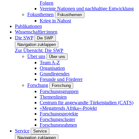
Folgen
Vereinte Nationen und nachhaltige Entwicklung
Fokusthemen
Fokusthemen
Krieg in Nahost
Publikationen
Wissenschaftler:innen
Die SWP
Die SWP
Navigation zuklappen
Zur Übersicht: Die SWP
Über uns
Über uns
Team A-Z
Organisation
Grundlegendes
Freunde und Förderer
Forschung
Forschung
Forschungsgruppen
Themenlinien
Centrum für angewandte Türkeistudien (CATS)
»Megatrends Afrika«-Projekt
Forschungsprojekte
Forschungscluster
Forschungsrahmen
Service
Service
Navigation zuklappen