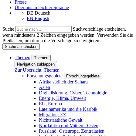
Presse
Über uns in leichter Sprache
DE
Deutsch
EN
English
Suche
Suchvorschläge erscheinen,
wenn mindestens 2 Zeichen eingegeben werden. Verwenden Sie die
Pfeiltasten, um durch die Vorschläge zu navigieren.
Suche abschicken
Themen
Themen
Navigation zuklappen
Zur Übersicht: Themen
Forschungsgebiete
Forschungsgebiete
Afrika südlich der Sahara
Asien
Digitalisierung, Cyber, Technologie
Energie, Klima, Umwelt
EU, Europa
Lateinamerika und die Karibik
Migration, EZ
Nichtstaatliche Gewalt
Nordafrika und Mittlerer Osten
Russland, Osteuropa, Zentralasien