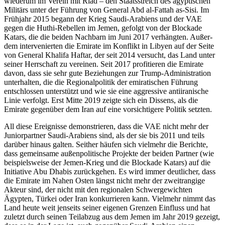
wiederum im Verein mit Riad – den Staatsstreich des ägyptischen
Militärs unter der Führung von General Abd al-Fattah as-Sisi. Im
Frühjahr 2015 begann der Krieg Saudi-Arabiens und der VAE
gegen die Huthi-Rebellen im Jemen, ge­folgt von der Blockade
Katars, die die beiden Nach­barn im Juni 2017 verhängten. Außer­
dem inter­venierten die Emirate im Konflikt in Libyen auf der Seite
von General Khalifa Haftar, der seit 2014 ver­sucht, das Land unter
seiner Herrschaft zu vereinen. Seit 2017 profitieren die Emirate
davon, dass sie sehr gute Beziehungen zur Trump-Administration
unter­halten, die die Regionalpolitik der emiratischen Füh­rung
entschlossen unterstützt und wie sie eine aggres­sive antiiranische
Linie verfolgt. Erst Mitte 2019 zeigte sich ein Dissens, als die
Emirate gegenüber dem Iran auf eine vorsichtigere Politik setzten.
All diese Ereignisse demonstrieren, dass die VAE nicht mehr der
Juniorpartner Saudi-Arabiens sind, als der sie bis 2011 und teils
darüber hinaus galten. Seit­her häufen sich vielmehr die Berichte,
dass gemeinsame außenpolitische Projekte der beiden Partner (wie
beispielsweise der Jemen-Krieg und die Blockade Katars) auf die
Initiative Abu Dhabis zurückgehen. Es wird immer deutlicher, dass
die Emirate im Nahen Osten längst nicht mehr der zweitrangige
Akteur sind, der nicht mit den regionalen Schwergewichten
Ägypten, Türkei oder Iran konkurrieren kann. Viel­mehr nimmt das
Land heute weit jenseits seiner eige­nen Grenzen Einfluss und hat
zuletzt durch seinen Teilabzug aus dem Jemen im Jahr 2019 gezeigt,