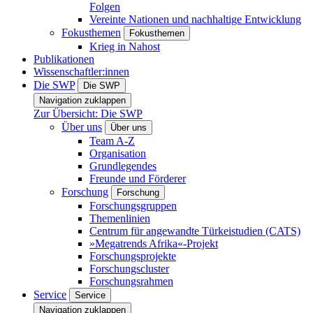
Folgen
Vereinte Nationen und nachhaltige Entwicklung
Fokusthemen
Fokusthemen
Krieg in Nahost
Publikationen
Wissenschaftler:innen
Die SWP
Die SWP
Navigation zuklappen
Zur Übersicht: Die SWP
Über uns
Über uns
Team A-Z
Organisation
Grundlegendes
Freunde und Förderer
Forschung
Forschung
Forschungsgruppen
Themenlinien
Centrum für angewandte Türkeistudien (CATS)
»Megatrends Afrika«-Projekt
Forschungsprojekte
Forschungscluster
Forschungsrahmen
Service
Service
Navigation zuklappen