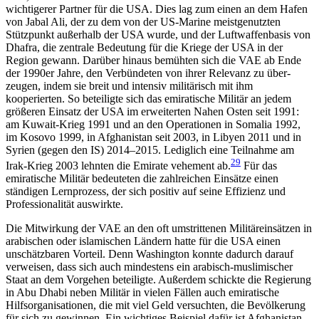
wichtigerer Partner für die USA. Dies lag zum einen an dem Hafen
von Jabal Ali, der zu dem von der US-Marine meistgenutzten
Stützpunkt außerhalb der USA wurde, und der Luft­waffenbasis von
Dhafra, die zentrale Bedeutung für die Kriege der USA in der
Region gewann. Darüber hinaus bemühten sich die VAE ab Ende
der 1990er Jahre, den Verbündeten von ihrer Relevanz zu über­
zeugen, indem sie breit und intensiv militärisch mit ihm
kooperierten. So beteiligte sich das emiratische Militär an jedem
größeren Einsatz der USA im er­weiterten Nahen Osten seit 1991:
am Kuwait-Krieg 1991 und an den Operationen in Somalia 1992,
im Kosovo 1999, in Afghanistan seit 2003, in Libyen 2011 und in
Syrien (gegen den IS) 2014–2015. Lediglich eine Teilnahme am
29
Irak-Krieg 2003 lehnten die Emirate vehement ab.
Für das
emiratische Militär bedeuteten die zahlreichen Einsätze einen
ständigen Lernprozess, der sich positiv auf seine Effizienz und
Professionalität auswirkte.
Die Mitwirkung der VAE an den oft umstrittenen Militäreinsätzen in
arabischen oder islamischen Län­dern hatte für die USA einen
unschätzbaren Vorteil. Denn Washington konnte dadurch darauf
verweisen, dass sich auch mindestens ein arabisch-muslimischer
Staat an dem Vorgehen beteiligte. Außerdem schickte die Regierung
in Abu Dhabi neben Militär in vielen Fällen auch emiratische
Hilfsorganisationen, die mit viel Geld versuchten, die Bevölkerung
für sich zu gewinnen. Ein wichtiges Beispiel dafür ist Afghanistan,