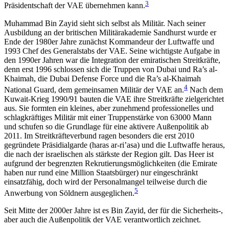
3
Präsidentschaft der VAE übernehmen kann.
Muhammad Bin Zayid sieht sich selbst als Militär. Nach seiner
Ausbildung an der britischen Militär­akademie Sandhurst wurde er
Ende der 1980er Jahre zunächst Kommandeur der Luftwaffe und
1993 Chef des Generalstabs der VAE. Seine wichtigste Aufgabe in
den 1990er Jahren war die Integration der emirati­schen Streitkräfte,
denn erst 1996 schlossen sich die Truppen von Dubai und Ra’s al-
Khaimah, die Dubai Defense Force und die Ra’s al-Khaimah
4
National Guard, dem gemeinsamen Militär der VAE an.
Nach dem
Kuwait-Krieg 1990/91 bauten die VAE ihre Streit­kräfte zielgerichtet
aus. Sie formten ein kleines, aber zuneh­mend professionelles und
schlagkräftiges Mili­tär mit einer Truppenstärke von 6
3
000 Mann
und schufen so
die Grundlage für eine aktivere Außen­politik ab
2011. Im Streitkräfteverbund ragen beson­ders die erst 2010
gegründete Präsidialgarde (haras ar-ri’asa) und die
Luftwaffe heraus,
die nach der israeli­schen als stärkste
der Region gilt. Das Heer ist
auf­grund der begrenzten Rekrutierungsmöglichkeiten (die Emirate
haben nur rund eine Million Staatsbürger) nur eingeschränkt
einsatzfähig, doch wird der Personalmangel teilweise durch die
5
Anwerbung von Söldnern ausgeglichen.
Seit Mitte der 2000er Jahre ist es Bin Zayid, der für die Sicherheits-,
aber auch die Außenpolitik der VAE verantwortlich zeichnet.