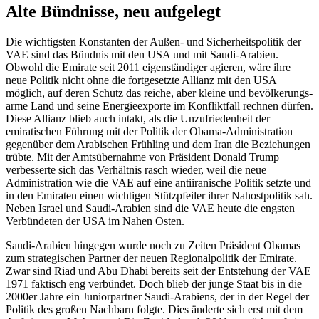
Alte Bündnisse, neu aufgelegt
Die wichtigsten Konstanten der Außen- und Sicherheitspolitik der
VAE sind das Bündnis mit den USA und mit Saudi-Arabien.
Obwohl die Emirate seit 2011 eigenständiger agieren, wäre ihre
neue Politik nicht ohne die fortgesetzte Allianz mit den USA
möglich, auf deren Schutz das reiche, aber kleine und bevölke­rungs­
arme Land und seine Energieexporte im Kon­fliktfall rechnen dürfen.
Diese Allianz blieb auch intakt, als die Unzufriedenheit der
emiratischen Führung mit der Politik der Obama-Administration
gegenüber dem Arabischen Frühling und dem Iran die Beziehungen
trübte. Mit der Amtsübernahme von Präsident Donald Trump
verbesserte sich das Verhält­nis rasch wieder, weil die neue
Administration wie die VAE auf eine antiiranische Politik setzte und
in den Emiraten einen wichtigen Stützpfeiler ihrer Nah­ostpolitik sah.
Neben Israel und Saudi-Arabien sind die VAE heute die engs­ten
Verbündeten der USA im Nahen Osten.
Saudi-Arabien hingegen wurde noch zu Zeiten Präsident Obamas
zum strategischen Partner der neuen Regionalpolitik der Emirate.
Zwar sind Riad und Abu Dhabi bereits seit der Entstehung der VAE
1971 faktisch eng verbündet. Doch blieb der junge Staat bis in die
2000er Jahre ein Juniorpartner Saudi-Arabiens, der in der Regel der
Politik des großen Nach­barn folgte. Dies änderte sich erst mit dem