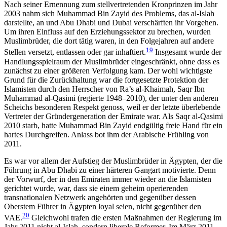
Nach seiner Ernennung zum stellvertretenden Kronprinzen im Jahr
2003 nahm sich Muhammad Bin Zayid des Problems, das al-Islah
darstellte, an und Abu Dhabi und Dubai verschärften ihr Vorgehen.
Um ihren Einfluss auf den Erziehungssektor zu brechen, wurden
Muslimbrüder, die dort tätig waren, in den Folgejahren auf andere
19
Stellen versetzt, entlassen oder gar inhaftiert.
Insgesamt wurde der
Handlungs­spielraum der Muslimbrüder eingeschränkt, ohne dass es
zunächst zu einer größeren Verfolgung kam. Der wohl wichtigste
Grund für die Zurückhaltung war die fortgesetzte Protektion der
Islamisten durch den Herrscher von Ra’s al-Khaimah, Saqr Ibn
Muham­mad al-Qasimi (regierte 1948–2010), der unter den anderen
Scheichs besonderen Respekt genoss, weil er der letzte überlebende
Vertreter der Gründergenera­­tion der Emirate war. Als Saqr al-Qasimi
2010 starb, hatte Muhammad Bin Zayid endgültig freie Hand für ein
hartes Durchgreifen. Anlass bot ihm der Arabische Frühling von
2011.
Es war vor allem der Aufstieg der Muslimbrüder in Ägypten, der die
Führung in Abu Dhabi zu einer här­teren Gangart motivierte. Denn
der Vorwurf, der in den Emiraten immer wieder an die Islamisten
gerich­tet wurde, war, dass sie einem geheim operierenden
transnationalen Netzwerk angehörten und gegenüber dessen
Oberstem Führer in Ägypten loyal seien, nicht gegenüber den
20
VAE.
Gleichwohl trafen die ersten Maßnahmen der Regierung im
Jahr 2011 nicht al‑Islah, sondern liberale Reformer. Im März 2011