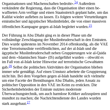
24
Organisationen und Machenschaften bedroht«.
Außerdem
verkündete die Regierung, dass die Organisation über einen be­
waffneten Arm verfüge und einen Staatsstreich ge­plant habe, um das
Kalifat wieder aufleben zu lassen. Es folgten weitere Verurteilungen
emiratischer und ägyptischer Muslimbrüder, die von einer massiven
25
öffentlichen Kampagne gegen al-Islah begleitet wurden.
Der Führung in Abu Dhabi ging es in dieser Phase um die
vollständige Zerschlagung der Muslimbruderschaft in den Emiraten.
Dies wurde spätestens im November 2014 offenkundig, als die VAE
eine Terro­rismusliste veröffentlichten, auf der al-Islah und die
ägyptische Muslimbruderschaft neben Gruppierungen wie al-Qaida
und dem »Islamischen Staat« (IS) aufgeführt wurden – obwohl es
im Fall von al-Islah keine Hinweise auf terroristische Gewalttaten
26
gab.
Selbst die politischen Aktivitäten der Organisation blieben
immer sehr gemäßigt. Auf einen Umsturz arbeitete die Gruppierung
nicht hin. Bei dem Vor­gehen gegen al-Islah handelte sich vielmehr
um eine Facette der Bemühungen Abu Dhabis, jeden Ansatz zu
politischer Opposition in den VAE im Keim zu er­sticken. Die
Sicherheitsbehörden der Emirate nutzten modernste
Überwachungstechnik, um auch harmlose Kritiker aufzuspüren und
mundtot zu machen; die Nachrichtendienste des Landes wurden
27
stark aus­gebaut.