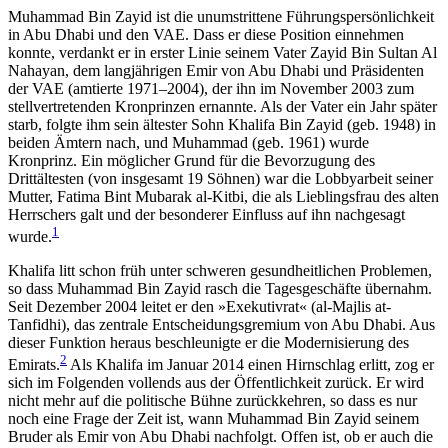
Muhammad Bin Zayid ist die unumstrittene Führungs
­persönlichkeit
in Abu Dhabi und den VAE. Dass er diese Position einnehmen
konnte, verdankt er in erster Linie seinem Vater Zayid Bin Sultan Al
Naha­yan, dem langjährigen Emir von Abu Dhabi und Präsidenten
der VAE (amtierte 1971–2004), der ihn im November 2003 zum
stellvertretenden Kronprinzen ernannte. Als der Vater ein Jahr später
starb, folg­te ihm sein ältester Sohn Khalifa Bin Zayid (geb. 1948) in
beiden Ämtern nach, und Muhammad (geb. 1961) wurde
Kronprinz. Ein möglicher Grund für die Bevor­zugung des
Drittältesten (von insgesamt 19 Söhnen) war die Lobbyarbeit seiner
Mutter, Fatima Bint Muba­rak al-Kitbi, die als Lieb­lingsfrau des alten
Herrschers galt und der besonderer Einfluss auf ihn nachgesagt
1
wurde.
Khalifa litt schon früh unter schweren gesundheitlichen Problemen,
so dass Muhammad Bin Zayid rasch die Tagesgeschäfte übernahm.
Seit Dezember 2004 leitet er den »Exekutivrat« (al-Majlis at-
Tanfidhi), das zentrale Entscheidungsgremium von Abu Dhabi. Aus
dieser Funktion heraus beschleunigte er die Modernisierung des
2
Emirats.
Als Khalifa im Januar 2014 einen Hirnschlag erlitt, zog er
sich im Folgenden vollends aus der Öffentlichkeit zurück. Er wird
nicht mehr auf die politische Bühne zurückkehren, so dass es nur
noch eine Frage der Zeit ist, wann Muhammad Bin Zayid seinem
Bruder als Emir von Abu Dhabi nachfolgt. Offen ist, ob er auch die