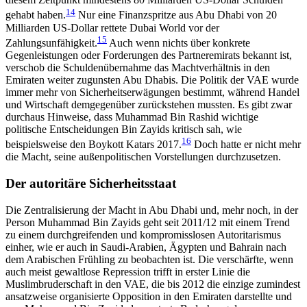
14
gehabt haben.
Nur eine Finanzspritze aus Abu Dhabi von 20
Milliarden US-Dollar rettete Dubai World vor der
15
Zahlungsunfähigkeit.
Auch wenn nichts über konkrete
Gegenleistungen oder Forderungen des Partneremirats bekannt ist,
verschob die Schuldenübernahme das Machtverhältnis in den
Emiraten weiter zugunsten Abu Dhabis. Die Politik der VAE wurde
immer mehr von Sicherheitserwägun­gen bestimmt, während Handel
und Wirt­schaft dem­gegenüber zurückstehen mussten. Es gibt zwar
durch­aus Hinweise, dass Muhammad Bin Rashid wichtige
politische Entscheidungen Bin Zayids kritisch sah, wie
16
beispielsweise den Boykott Katars 2017.
Doch hatte er nicht mehr
die Macht, seine außenpolitischen Vorstellungen durchzusetzen.
Der autoritäre Sicherheitsstaat
Die Zentralisierung der Macht in Abu Dhabi und, mehr noch, in der
Person Muhammad Bin Zayids geht seit 2011/12 mit einem Trend
zu einem durchgreifen­den und kompromisslosen Autoritarismus
einher, wie er auch in Saudi-Arabien, Ägypten und Bahrain nach
dem Arabischen Frühling zu beobachten ist. Die verschärfte, wenn
auch meist gewaltlose Repression trifft in erster Linie die
Muslimbruderschaft in den VAE, die bis 2012 die einzige zumindest
ansatzweise organisierte Opposition in den Emiraten darstellte und