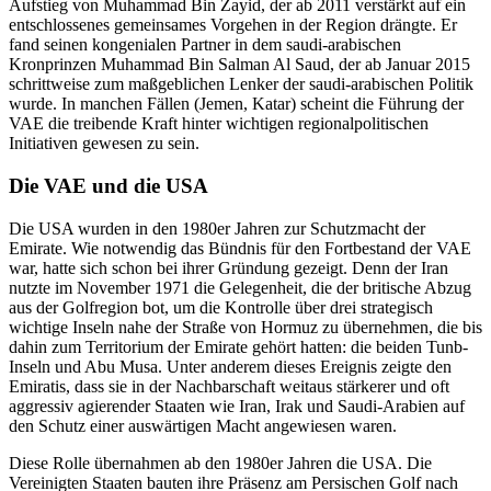
Auf­stieg von Muhammad Bin Zayid, der ab 2011 verstärkt auf ein
entschlossenes gemeinsames Vorgehen in der Region drängte. Er
fand seinen kongenialen Partner in dem saudi-arabischen
Kronprinzen Muhammad Bin Salman Al Saud, der ab Januar 2015
schrittweise zum maßgeblichen Lenker der saudi-arabischen Poli­tik
wurde. In manchen Fällen (Jemen, Katar) scheint die Führung der
VAE die treibende Kraft hinter wich­tigen regionalpolitischen
Initiativen gewesen zu sein.
Die VAE und die USA
Die USA wurden in den 1980er Jahren zur Schutzmacht der
Emirate. Wie notwendig das Bündnis für den Fortbestand der VAE
war, hatte sich schon bei ihrer Gründung gezeigt. Denn der Iran
nutzte im November 1971 die Gelegenheit, die der britische Abzug
aus der Golfregion bot, um die Kontrolle über drei strategisch
wichtige Inseln nahe der Straße von Hormuz zu übernehmen, die bis
dahin zum Territorium der Emirate gehört hatten: die beiden Tunb-
Inseln und Abu Musa. Unter anderem dieses Ereignis zeigte den
Emiratis, dass sie in der Nachbarschaft weitaus stärkerer und oft
aggressiv agierender Staaten wie Iran, Irak und Saudi-Arabien auf
den Schutz einer auswärtigen Macht angewiesen waren.
Diese Rolle übernahmen ab den 1980er Jahren die USA. Die
Vereinigten Staaten bauten ihre Präsenz am Persischen Golf nach