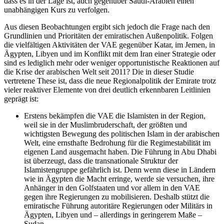
dass es in der Lage ist, auch gegenüber Saudi-Arabien einen
unabhängigen Kurs zu verfolgen.
Aus diesen Beobachtungen ergibt sich jedoch die Frage nach den
Grundlinien und Prioritäten der emiratischen Außenpolitik. Folgen
die vielfältigen Aktivitäten der VAE gegenüber Katar, im Jemen, in
Ägypten, Libyen und im Konflikt mit dem Iran einer Strategie oder
sind es lediglich mehr oder weniger opportunistische Reaktionen auf
die Krise der arabi­schen Welt seit 2011? Die in dieser Studie
vertretene These ist, dass die neue Regionalpolitik der Emirate trotz
vieler reaktiver Elemente von drei deutlich er­kennbaren Leitlinien
geprägt ist:
Erstens bekämpfen die VAE die Islamisten in der Region,
weil sie in der Muslimbruderschaft, der größten und
wichtigsten Bewegung des politischen Islam in der arabischen
Welt, eine ernsthafte Be­drohung für die Regimestabilität im
eigenen Land ausgemacht haben. Die Führung in Abu Dhabi
ist überzeugt, dass die transnationale Struktur der
Islamistengruppe gefährlich ist. Denn wenn diese in Ländern
wie in Ägypten die Macht erringe, werde sie versuchen, ihre
Anhänger in den Golf­staaten und vor allem in den VAE
gegen ihre Re­gierungen zu mobilisieren. Deshalb stützt die
emiratische Führung autoritäre Regierungen oder Militärs in
Ägypten, Libyen und – allerdings in geringerem Maße –
Sudan.