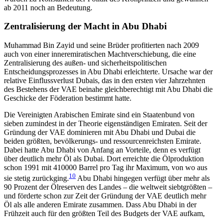
ab 2011 noch an Bedeutung.
Zentralisierung der Macht in Abu Dhabi
Muhammad Bin Zayid und seine Brüder profitierten nach 2009
auch von einer inneremiratischen Macht­verschiebung, die eine
Zentralisierung des außen- und sicherheitspolitischen
Entscheidungsprozesses in Abu Dhabi erleichterte. Ursache war der
relative Ein­flussverlust Dubais, das in den ersten vier Jahrzehnten
des Bestehens der VAE beinahe gleichberechtigt mit Abu Dhabi die
Ge­schicke der Föderation be­stimmt hatte.
Die Vereinigten Arabischen Emirate sind ein Staatenbund von
sieben zumindest in der Theorie eigenständigen Emiraten. Seit der
Gründung der VAE dominieren mit Abu Dhabi und Dubai die
beiden größten, bevölkerungs- und ressourcenreichsten Emirate.
Dabei hatte Abu Dhabi von Anfang an Vorteile, denn es verfügt
über deutlich mehr Öl als Dubai. Dort erreichte die Ölproduktion
schon 1991 mit 41
0
000 Barrel pro Tag ihr Maximum, von wo aus
10
sie stetig zurückging.
Abu Dhabi hingegen verfügt über mehr als
90 Prozent der Ölreserven des Landes – die weltweit siebtgrößten –
und förderte schon zur Zeit der Gründung der VAE deutlich mehr
Öl als alle anderen Emirate zusammen. Dass Abu Dhabi in der
Frühzeit auch für den größten Teil des Budgets der VAE aufkam,