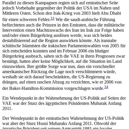
Parallel zu diesen Kampagnen regten sich auf emiratischer Seite
jedoch Vorbehalte gegenüber der Politik der USA im Nahen und
Mittleren Osten. Schon den Irak-Krieg von 2003 hielt Abu Dhabi
33
für einen schweren Fehler.
Wie die saudi-arabische Führung
befürchteten auch die Prinzen in den Emiraten, dass die militärische
Intervention einen Machtzuwachs des Iran im Irak zur Folge haben
und/oder einen Bürger­krieg auslösen werde, was sich beides
destabilisierend auf die Region auswirken könnte. Als irannahe
schii­tische Islamisten die irakischen Parlamentswahlen von 2005 für
sich entscheiden konnten und im Februar 2006 ein blutiger
Bürgerkrieg ausbrach, sahen sich die VAE in ihren Prognosen zwar
bestätigt, hatten aber keine Möglichkeit, auf die Situation im Land
einzuwirken. Ihre größte Sorge war nun, dass ein vorschneller
amerikanischer Rückzug die Lage noch verschlimmern würde,
weshalb sie sich darauf beschränkten, die US-Regierung zu
drängen, auf einen raschen Abzug zu verzichten, wie er 2006 von
34
der Baker-Hamilton-Kommission vorgeschlagen wurde.
Ein Wendepunkt in der Wahrneh­mung der US-Politik auf Seiten der
VAE war der Sturz des ägyptischen Präsidenten Mubarak Anfang
2011.
Der Wendepunkt in der emiratischen Wahrnehmung der US-Politik
war aber der Sturz Husni Muba­raks Anfang 2011. Obwohl der
ägyptische Präsident seit seinem Amtsantritt 1981 ein loyaler