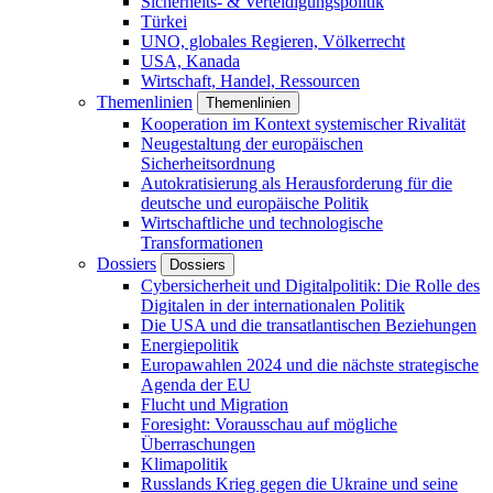
Sicherheits- & Verteidigungspolitik
Türkei
UNO, globales Regieren, Völkerrecht
USA, Kanada
Wirtschaft, Handel, Ressourcen
Themenlinien
Themenlinien
Kooperation im Kontext systemischer Rivalität
Neugestaltung der europäischen
Sicherheitsordnung
Autokratisierung als Herausforderung für die
deutsche und europäische Politik
Wirtschaftliche und technologische
Transformationen
Dossiers
Dossiers
Cybersicherheit und Digitalpolitik: Die Rolle des
Digitalen in der internationalen Politik
Die USA und die transatlantischen Beziehungen
Energiepolitik
Europawahlen 2024 und die nächste strategische
Agenda der EU
Flucht und Migration
Foresight: Vorausschau auf mögliche
Überraschungen
Klimapolitik
Russlands Krieg gegen die Ukraine und seine