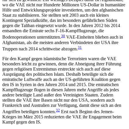
wo die VAE nicht nur Hunderte Millionen US-Dollar in humanitäre
Hilfe und Entwicklungsprojekte investierten, um den afghanischen
Staat zu stabilisieren. Sie stellten seit 2003 auch ein kleines
Kontingent Spezialkräfte, das im besonders gefährlichen Süden
gegen die Taliban eingesetzt wurde. In den Jahren 2012 bis 2014
entsandten die Emirate sechs F‑16-Kampfflugzeuge, die
30
Bodenoperationen unter­stütz­ten.
VAE-Einheiten blieben auch in
Afghanistan, als die meisten anderen Verbündeten der USA ihre
31
Trup­pen nach 2014 schrittweise abzogen.
Für den Kampf gegen islamistische Terroristen waren die VAE
besonders leicht zu gewinnen, denn die Abneigung ihrer Führung
gegen religiösen Extre­mismus erstreckte sich auch auf diese
Ausprägung des politischen Islam. Deshalb beteiligte sich die
emiratische Luftwaffe auch an der US-geführten Koalition gegen
den IS in Syrien in den Jahren 2014 und 2015. Die emiratischen
Kampfflugzeuge flogen in diesen Jahren mehr Angriffe als jedes
andere betei­ligte Land außer den Vereinigten Staa­ten. Zudem
stellten die VAE ihre Basen nicht nur den USA, son­dern auch
Frankreich und Australien zur Verfügung, damit diese sich an den
32
Angriffen beteiligen konn­ten.
Erst nach Beginn des Jemen-
Krieges im März 2015 reduzierten die VAE ihr Engagement beim
Kampf gegen den IS.