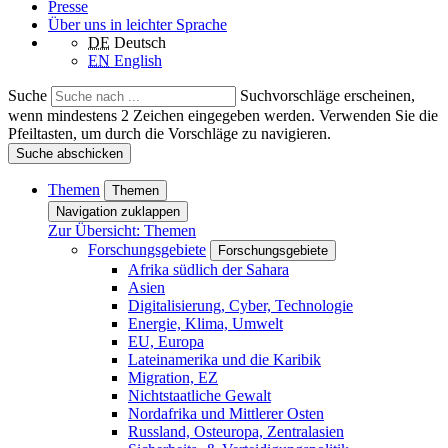
Presse
Über uns in leichter Sprache
DE
Deutsch
EN
English
Suche
Suchvorschläge erscheinen,
wenn mindestens 2 Zeichen eingegeben werden. Verwenden Sie die
Pfeiltasten, um durch die Vorschläge zu navigieren.
Suche abschicken
Themen
Themen
Navigation zuklappen
Zur Übersicht: Themen
Forschungsgebiete
Forschungsgebiete
Afrika südlich der Sahara
Asien
Digitalisierung, Cyber, Technologie
Energie, Klima, Umwelt
EU, Europa
Lateinamerika und die Karibik
Migration, EZ
Nichtstaatliche Gewalt
Nordafrika und Mittlerer Osten
Russland, Osteuropa, Zentralasien