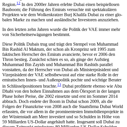
12
Region.
In den 2000er Jahren erlebte Dubai einen beispiellosen
Bauboom; die Führung des Emirats versuchte mit spektakulären
Projekten wie dem Wolkenkratzer Burj Khalifa Dubai zu einer glo­
balen Marke zu machen und ausländische Investoren anzuziehen.
In den letzten zehn Jahren wurde die Politik der VAE immer mehr
von Sicherheitserwägungen bestimmt.
Diese Politik Dubais trug und trägt den Stempel von Muhammad
Bin Rashid Al Maktum, der schon als Kronprinz seit 1995 zum
faktischen Herrscher des Emirats avancierte, bevor er 2006 den
Thron bestieg. Zunächst schien es so, als ginge der Aufstieg
Muham­mad Bin Zayids und Muhammad Bin Rashids parallel
vonstatten, da der Herrscher von Dubai als Minister­präsident und
Vizepräsident der VAE selbstbewusst auf eine starke Rolle in der
emiratischen Innen- und Außenpolitik pochte und wichtige Berater
13
in Schlüs­sel­positionen brachte.
Dubai profitierte ebenso wie Abu
Dhabi von den hohen Einnahmen aus dem Öl­export in der langen
Phase hoher Preise, die 2002 einsetzte und erst im Sommer 2014
abbrach. Doch endete der Boom in Dubai schon 2009, als die
Folgen der Finanzkrise von 2008 auch die Staatsfirma Dubai World
erfassten, die vor allem in die prominentesten Immobilienprojekte in
der Wüstenstadt am Meer in­vestiert und so Schulden in Höhe von
59 Milliarden US-Dollar angehäuft hatte. Insgesamt soll Dubai zu
diesem Zeitpunkt mindestens 80 Milliarden US-Dollar Schul­den