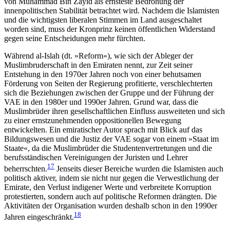
von Muhammad Bin Zayid als ernsteste Bedrohung der
innenpolitischen Stabilität betrachtet wird. Nachdem die Islamisten
und die wichtigsten liberalen Stimmen im Land ausgeschaltet
worden sind, muss der Kronprinz keinen öffentlichen Widerstand
gegen seine Entscheidungen mehr fürchten.
Während al-Islah (dt. »Reform«), wie sich der Ab­leger der
Muslimbruderschaft in den Emiraten nennt, zur Zeit seiner
Entstehung in den 1970er Jahren noch von einer behutsamen
Förderung von Seiten der Regierung profitierte, verschlechterten
sich die Bezie­hungen zwischen der Gruppe und der Führung der
VAE in den 1980er und 1990er Jahren. Grund war, dass die
Muslimbrüder ihren gesellschaftlichen Ein­fluss ausweiteten und sich
zu einer ernstzunehmenden oppositionellen Bewegung
entwickelten. Ein emiratischer Autor sprach mit Blick auf das
Bildungs­wesen und die Justiz der VAE sogar von einem »Staat im
Staate«, da die Muslimbrüder die Studentenvertretungen und die
berufsständischen Vereinigungen der Juristen und Lehrer
17
beherrschten.
Jenseits dieser Bereiche wurden die Islamisten auch
politisch akti­ver, indem sie nicht nur gegen die Verwestlichung der
Emirate, den Verlust indigener Werte und ver­brei­tete Korruption
protestierten, sondern auch auf politische Reformen drängten. Die
Aktivitäten der Organisation wurden deshalb schon in den 1990er
18
Jahren eingeschränkt.