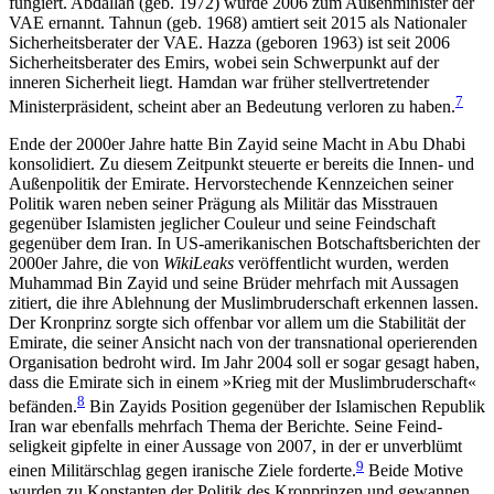
fungiert. Abdallah (geb. 1972) wurde 2006 zum Außen­minister der
VAE ernannt. Tahnun (geb. 1968) amtiert seit 2015 als Nationaler
Sicherheitsberater der VAE. Hazza (geboren 1963) ist seit 2006
Sicherheitsberater des Emirs, wobei sein Schwerpunkt auf der
inneren Sicherheit liegt. Hamdan war früher stell­vertretender
7
Ministerpräsident, scheint aber an Be­deutung verloren zu haben.
Ende der 2000er Jahre hatte Bin Zayid seine Macht in Abu Dhabi
konsolidiert. Zu diesem Zeitpunkt steuerte er bereits die Innen- und
Außenpolitik der Emirate. Hervorstechende Kennzeichen seiner
Politik waren neben seiner Prägung als Militär das Miss­trauen
gegenüber Islamisten jeglicher Couleur und seine Feindschaft
gegenüber dem Iran. In US-amerika­nischen Botschaftsberichten der
2000er Jahre, die von
WikiLeaks
veröffentlicht wurden, werden
Muhammad Bin Zayid und seine Brüder mehrfach mit Aussagen
zitiert, die ihre Ablehnung der Muslimbruderschaft erkennen lassen.
Der Kronprinz sorgte sich offenbar vor allem um die Stabilität der
Emirate, die seiner Ansicht nach von der transnational operierenden
Organisation bedroht wird. Im Jahr 2004 soll er sogar gesagt haben,
dass die Emirate sich in einem »Krieg mit der Muslimbruderschaft«
8
befänden.
Bin Zayids Position gegenüber der Islamischen Republik
Iran war ebenfalls mehrfach Thema der Berichte. Seine Feind­
seligkeit gipfelte in einer Aussage von 2007, in der er unverblümt
9
einen Militärschlag gegen iranische Ziele forderte.
Beide Motive
wurden zu Konstanten der Politik des Kronprinzen und gewannen