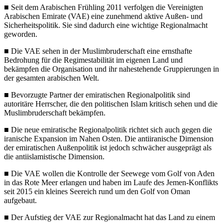
■
Seit dem Arabischen Frühling 2011 verfolgen die Vereinigten
Arabischen Emirate (VAE) eine zunehmend aktive Außen- und
Sicherheitspolitik. Sie sind dadurch eine wichtige Regionalmacht
geworden.
■
Die VAE sehen in der Muslimbruderschaft eine ernsthafte
Bedrohung für die Regimestabilität im eigenen Land und
bekämpfen die Organisation und ihr nahestehende Gruppierungen in
der gesamten arabischen Welt.
■
Bevorzugte Partner der emiratischen Regionalpolitik sind
autoritäre Herr­scher, die den politischen Islam kritisch sehen und die
Muslimbruder­schaft bekämpfen.
■
Die neue emiratische Regionalpolitik richtet sich auch gegen die
iranische Expansion im Nahen Osten. Die antiiranische Dimension
der emiratischen Außenpolitik ist jedoch schwächer ausgeprägt als
die antiislamistische Dimension.
■
Die VAE wollen die Kontrolle der Seewege vom Golf von Aden
in das Rote Meer erlangen und haben im Laufe des Jemen-Konflikts
seit 2015 ein kleines Seereich rund um den Golf von Oman
aufgebaut.
■
Der Aufstieg der VAE zur Regionalmacht hat das Land zu einem