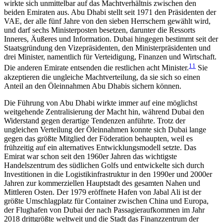
wirkte sich unmittelbar auf das Macht­verhältnis zwischen den
beiden Emiraten aus. Abu Dhabi stellt seit 1971 den Präsidenten der
VAE, der alle fünf Jahre von den sieben Herrschern gewählt wird,
und darf sechs Ministerposten besetzen, dar­unter die Ressorts
Inneres, Äußeres und Information. Dubai hingegen bestimmt seit der
Staatsgründung den Vizepräsidenten, den Ministerpräsidenten und
drei Minister, namentlich für Verteidigung, Finanzen und Wirtschaft.
11
Die anderen Emirate entsenden die restlichen acht Minister.
Sie
akzeptieren die un­gleiche Machtverteilung, da sie sich so einen
Anteil an den Öleinnahmen Abu Dhabis sichern können.
Die Führung von Abu Dhabi wirkte immer auf eine möglichst
weitgehende Zentralisierung der Macht hin, während Dubai den
Widerstand gegen derartige Tendenzen anführte. Trotz der
ungleichen Verteilung der Öleinnahmen konnte sich Dubai lange
gegen das größte Mitglied der Föderation behaupten, weil es
frühzeitig auf ein alternatives Entwicklungsmodell setzte. Das
Emirat war schon seit den 1960er Jahren das wichtigste
Handelszentrum des südlichen Golfs und entwickelte sich durch
Investitionen in die Logistikinfrastruktur in den 1990er und 2000er
Jah­ren zur kommer­ziellen Hauptstadt des gesamten Nahen und
Mittleren Osten. Der 1979 eröff­nete Hafen von Jabal Ali ist der
größte Umschlagplatz für Con­tainer zwischen China und Europa,
der Flughafen von Dubai der nach Passagieraufkommen im Jahr
2018 drittgrößte weltweit und die Stadt das Finanzzentrum der