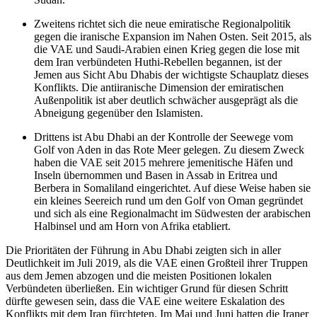
Zweitens richtet sich die neue emiratische Regio­nalpolitik
gegen die iranische Expansion im Nahen Osten. Seit 2015, als
die VAE und Saudi-Arabien einen Krieg gegen die lose mit
dem Iran verbündeten Huthi-Rebellen begannen, ist der
Jemen aus Sicht Abu Dhabis der wichtigste Schauplatz dieses
Konflikts. Die antiiranische Dimension der emira­tischen
Außenpolitik ist aber deutlich schwächer ausgeprägt als die
Abneigung gegenüber den Islamisten.
Drittens ist Abu Dhabi an der Kontrolle der See­wege vom
Golf von Aden in das Rote Meer gelegen. Zu diesem Zweck
haben die VAE seit 2015 mehrere jemenitische Häfen und
Inseln übernommen und Basen in Assab in Eritrea und
Berbera in Somaliland eingerichtet. Auf diese Weise haben sie
ein kleines Seereich rund um den Golf von Oman gegründet
und sich als eine Regionalmacht im Südwesten der arabischen
Halbinsel und am Horn von Afrika etabliert.
Die Prioritäten der Führung in Abu Dhabi zeigten sich in aller
Deutlichkeit im Juli 2019, als die VAE einen Großteil ihrer Truppen
aus dem Jemen abzogen und die meisten Positionen lokalen
Verbündeten überließen. Ein wichtiger Grund für diesen Schritt
dürfte gewesen sein, dass die VAE eine weitere Eskala­tion des
Konflikts mit dem Iran fürchteten. Im Mai und Juni hatten die Iraner