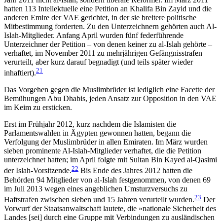
hatten 113 Intellektuelle eine Petition an Khalifa Bin Zayid und die
anderen Emire der VAE gerichtet, in der sie breitere politische
Mitbestimmung forderten. Zu den Unterzeichnern gehörten auch Al-
Islah-Mit­glieder. Anfang April wurden fünf federführende
Unterzeichner der Petition – von denen keiner zu al‑Islah gehörte –
verhaftet, im November 2011 zu mehrjährigen Gefängnisstrafen
verurteilt, aber kurz darauf begnadigt (und teils später wieder
21
inhaftiert).
Das Vorgehen gegen die Muslim­brüder ist lediglich eine Facette der
Bemühungen Abu Dhabis, jeden Ansatz zur Opposition in den VAE
im Keim zu ersticken.
Erst im Frühjahr 2012, kurz nachdem die Islamis­ten die
Parlamentswahlen in Ägypten gewonnen hatten, begann die
Verfolgung der Muslimbrüder in allen Emiraten. Im März wurden
sieben prominente Al-Islah-Mitglieder verhaftet, die die Petition
unter­zeichnet hatten; im April folgte mit Sultan Bin Kayed al-Qasimi
22
der Islah-Vorsitzende.
Bis Ende des Jahres 2012 hatten die
Behörden 94 Mitglieder von al-Islah festgenommen, von denen 69
im Juli 2013 wegen eines angeblichen Umsturzversuchs zu
23
Haftstrafen zwischen sieben und 15 Jah­ren verurteilt wurden.
Der
Vorwurf der Staatsanwaltschaft lautete, die »natio
­nale Sicherheit des
Landes [sei] durch eine Gruppe mit Verbindungen zu ausländischen