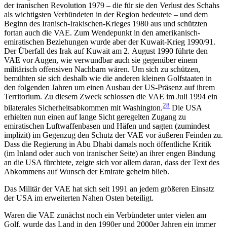
der iranischen Revolution 1979 – die für sie den Verlust des Schahs
als wichtigsten Verbündeten in der Region bedeutete – und dem
Beginn des Ira­nisch-
Irakischen-Krieges 1980 aus und schützten
fortan auch
die VAE. Zum Wendepunkt in den amerikanisch-
emiratischen Beziehungen wurde aber der Kuwait-Krieg 1990/91.
Der Überfall des Irak auf Kuwait am 2. August 1990 führte den
VAE vor Augen, wie verwundbar auch sie gegenüber einem
militärisch offensiven Nachbarn wären. Um sich zu schützen,
bemühten sie sich deshalb wie die anderen kleinen Golfstaaten in
den folgenden Jahren um einen Aus­bau der US-Präsenz auf ihrem
Territorium. Zu diesem Zweck schlossen die VAE im Juli 1994 ein
28
bilaterales Sicherheitsabkommen mit Washington.
Die USA
erhielten nun einen auf lange Sicht geregel­ten Zugang zu
emiratischen Luftwaffenbasen und Häfen und sagten (zumindest
implizit) im Gegenzug den Schutz der VAE vor äußeren Feinden zu.
Dass die Regierung in Abu Dhabi damals noch öffentliche Kritik
(im Inland oder auch von iranischer Seite) an ihrer engen Bindung
an die USA fürchtete, zeigte sich vor allem daran, dass der Text des
Abkommens auf Wunsch der Emirate geheim blieb.
Das Militär der VAE hat sich seit 1991 an jedem größeren Einsatz
der USA im erweiterten Nahen Osten beteiligt.
Waren die VAE zunächst noch ein Verbündeter unter vielen am
Golf, wurde das Land in den 1990er und 2000er Jahren ein immer