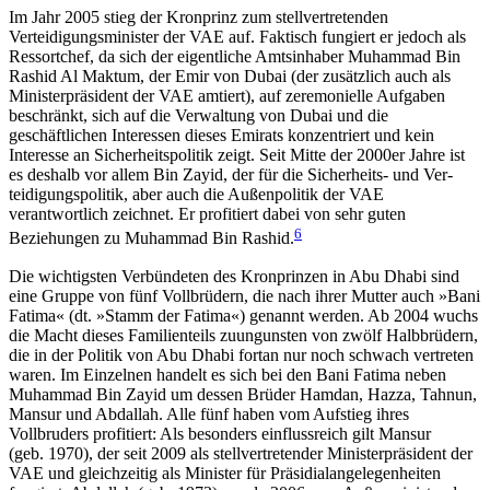
Im Jahr 2005 stieg der Kronprinz zum stellvertretenden
Verteidigungsminister der VAE auf. Faktisch fungiert er jedoch als
Ressortchef, da sich der eigent­liche Amtsinhaber Muhammad Bin
Rashid Al Mak­tum, der Emir von Dubai (der zusätzlich auch als
Ministerpräsident der VAE amtiert), auf zeremonielle Aufgaben
beschränkt, sich auf die Verwaltung von Dubai und die
geschäftlichen Interessen dieses Emi­rats konzentriert und kein
Interesse an Sicherheits­politik zeigt. Seit Mitte der 2000er Jahre ist
es deshalb vor allem Bin Zayid, der für die Sicherheits- und Ver­
teidigungspolitik, aber auch die Außenpolitik der VAE
verantwortlich zeichnet. Er profitiert dabei von sehr guten
6
Beziehungen zu Muhammad Bin Rashid.
Die wichtigsten Verbündeten des Kronprinzen in Abu Dhabi sind
eine Gruppe von fünf Vollbrüdern, die nach ihrer Mutter auch »Bani
Fatima« (dt. »Stamm der Fatima«) genannt werden. Ab 2004 wuchs
die Macht dieses Familienteils zuungunsten von zwölf Halbbrüdern,
die in der Politik von Abu Dhabi fortan nur noch schwach vertreten
waren. Im Einzelnen han­delt es sich bei den Bani Fatima neben
Muham­mad Bin Zayid um dessen Brüder Hamdan, Hazza, Tahnun,
Mansur und Abdallah. Alle fünf haben vom Aufstieg ihres
Vollbruders profitiert: Als besonders einflussreich gilt Mansur
(geb. 1970), der seit 2009 als stellvertretender Ministerpräsident der
VAE und gleichzeitig als Minister für Präsidialangelegenheiten