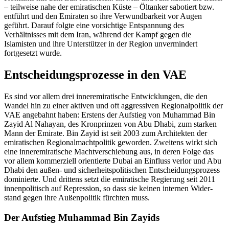
– teilweise nahe der emira­tischen Küste – Öltanker sabotiert bzw.
ent­führt und den Emiraten so ihre Verwundbarkeit vor Augen
geführt. Darauf folgte eine vorsichtige Ent­spannung des
Verhältnisses mit dem Iran, während der Kampf gegen die
Islamisten und ihre Unterstützer in der Region unvermindert
fortgesetzt wurde.
Entscheidungsprozesse in den VAE
Es sind vor allem drei inneremiratische Entwick­lun­gen, die den
Wandel hin zu einer aktiven und oft ag­gressiven Regionalpolitik der
VAE angebahnt haben: Erstens der Aufstieg von Muhammad Bin
Zayid Al Nahayan, des Kronprinzen von Abu Dhabi, zum star­ken
Mann der Emirate. Bin Zayid ist seit 2003 zum Architekten der
emiratischen Regional­machtpolitik geworden. Zweitens wirkt sich
eine inneremiratische Machtverschiebung aus, in deren Folge das
vor allem kommerziell orientierte Dubai an Einfluss verlor und Abu
Dhabi den außen- und sicherheitspolitischen Entscheidungsprozess
domi­nierte. Und drittens setzt die emiratische Regierung seit 2011
innenpolitisch auf Repression, so dass sie keinen internen Wider­
stand gegen ihre Außenpolitik fürchten muss.
Der Aufstieg Muhammad Bin Zayids