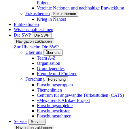
Folgen
Vereinte Nationen und nachhaltige Entwicklung
Fokusthemen
Fokusthemen
Krieg in Nahost
Publikationen
Wissenschaftler:innen
Die SWP
Die SWP
Navigation zuklappen
Zur Übersicht: Die SWP
Über uns
Über uns
Team A-Z
Organisation
Grundlegendes
Freunde und Förderer
Forschung
Forschung
Forschungsgruppen
Themenlinien
Centrum für angewandte Türkeistudien (CATS)
»Megatrends Afrika«-Projekt
Forschungsprojekte
Forschungscluster
Forschungsrahmen
Service
Service
Navigation zuklappen