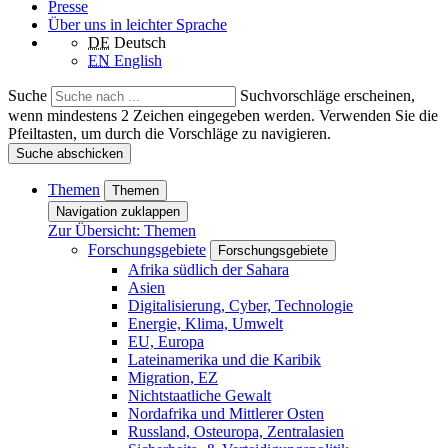
Presse
Über uns in leichter Sprache
DE
Deutsch
EN
English
Suche
Suchvorschläge erscheinen,
wenn mindestens 2 Zeichen eingegeben werden. Verwenden Sie die
Pfeiltasten, um durch die Vorschläge zu navigieren.
Suche abschicken
Themen
Themen
Navigation zuklappen
Zur Übersicht: Themen
Forschungsgebiete
Forschungsgebiete
Afrika südlich der Sahara
Asien
Digitalisierung, Cyber, Technologie
Energie, Klima, Umwelt
EU, Europa
Lateinamerika und die Karibik
Migration, EZ
Nichtstaatliche Gewalt
Nordafrika und Mittlerer Osten
Russland, Osteuropa, Zentralasien