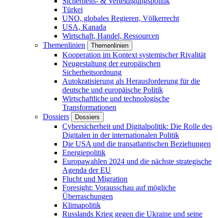
Sicherheits- & Verteidigungspolitik
Türkei
UNO, globales Regieren, Völkerrecht
USA, Kanada
Wirtschaft, Handel, Ressourcen
Themenlinien
Themenlinien
Kooperation im Kontext systemischer Rivalität
Neugestaltung der europäischen
Sicherheitsordnung
Autokratisierung als Herausforderung für die
deutsche und europäische Politik
Wirtschaftliche und technologische
Transformationen
Dossiers
Dossiers
Cybersicherheit und Digitalpolitik: Die Rolle des
Digitalen in der internationalen Politik
Die USA und die transatlantischen Beziehungen
Energiepolitik
Europawahlen 2024 und die nächste strategische
Agenda der EU
Flucht und Migration
Foresight: Vorausschau auf mögliche
Überraschungen
Klimapolitik
Russlands Krieg gegen die Ukraine und seine