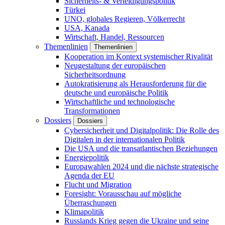
Sicherheits- & Verteidigungspolitik
Türkei
UNO, globales Regieren, Völkerrecht
USA, Kanada
Wirtschaft, Handel, Ressourcen
Themenlinien
Themenlinien
Kooperation im Kontext systemischer Rivalität
Neugestaltung der europäischen
Sicherheitsordnung
Autokratisierung als Herausforderung für die
deutsche und europäische Politik
Wirtschaftliche und technologische
Transformationen
Dossiers
Dossiers
Cybersicherheit und Digitalpolitik: Die Rolle des
Digitalen in der internationalen Politik
Die USA und die transatlantischen Beziehungen
Energiepolitik
Europawahlen 2024 und die nächste strategische
Agenda der EU
Flucht und Migration
Foresight: Vorausschau auf mögliche
Überraschungen
Klimapolitik
Russlands Krieg gegen die Ukraine und seine