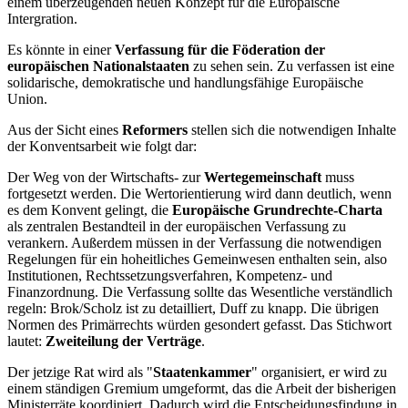
einem überzeugenden neuen Konzept für die Europäische
Intergration.
Es könnte in einer
Verfassung für die Föderation der
europäischen Nationalstaaten
zu sehen sein. Zu verfassen ist eine
solidarische, demokratische und handlungsfähige Europäische
Union.
Aus der Sicht eines
Reformers
stellen sich die notwendigen Inhalte
der Konventsarbeit wie folgt dar:
Der Weg von der Wirtschafts- zur
Wertegemeinschaft
muss
fortgesetzt werden. Die Wertorientierung wird dann deutlich, wenn
es dem Konvent gelingt, die
Europäische Grundrechte-Charta
als zentralen Bestandteil in der europäischen Verfassung zu
verankern. Außerdem müssen in der Verfassung die notwendigen
Regelungen für ein hoheitliches Gemeinwesen enthalten sein, also
Institutionen, Rechtssetzungsverfahren, Kompetenz- und
Finanzordnung. Die Verfassung sollte das Wesentliche verständlich
regeln: Brok/Scholz ist zu detailliert, Duff zu knapp. Die übrigen
Normen des Primärrechts würden gesondert gefasst. Das Stichwort
lautet:
Zweiteilung der Verträge
.
Der jetzige Rat wird als "
Staatenkammer
" organisiert, er wird zu
einem ständigen Gremium umgeformt, das die Arbeit der bisherigen
Ministerräte koordiniert. Dadurch wird die Entscheidungsfindung in