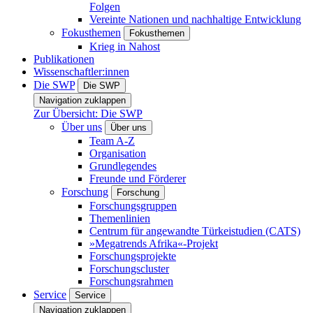
Folgen
Vereinte Nationen und nachhaltige Entwicklung
Fokusthemen
Fokusthemen
Krieg in Nahost
Publikationen
Wissenschaftler:innen
Die SWP
Die SWP
Navigation zuklappen
Zur Übersicht: Die SWP
Über uns
Über uns
Team A-Z
Organisation
Grundlegendes
Freunde und Förderer
Forschung
Forschung
Forschungsgruppen
Themenlinien
Centrum für angewandte Türkeistudien (CATS)
»Megatrends Afrika«-Projekt
Forschungsprojekte
Forschungscluster
Forschungsrahmen
Service
Service
Navigation zuklappen