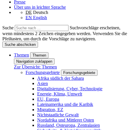
Presse
Über uns in leichter Sprache
DE
Deutsch
EN
English
Suche
Suchvorschläge erscheinen,
wenn mindestens 2 Zeichen eingegeben werden. Verwenden Sie die
Pfeiltasten, um durch die Vorschläge zu navigieren.
Suche abschicken
Themen
Themen
Navigation zuklappen
Zur Übersicht: Themen
Forschungsgebiete
Forschungsgebiete
Afrika südlich der Sahara
Asien
Digitalisierung, Cyber, Technologie
Energie, Klima, Umwelt
EU, Europa
Lateinamerika und die Karibik
Migration, EZ
Nichtstaatliche Gewalt
Nordafrika und Mittlerer Osten
Russland, Osteuropa, Zentralasien