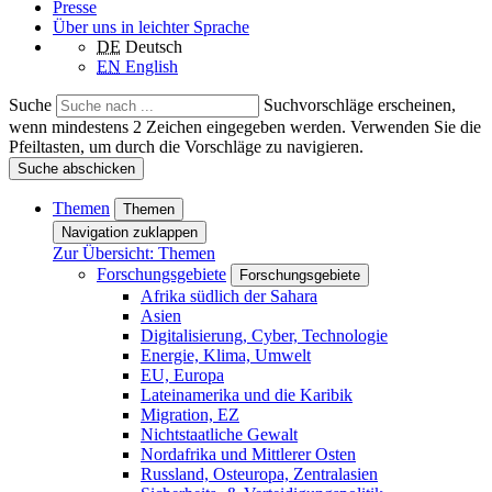
Presse
Über uns in leichter Sprache
DE
Deutsch
EN
English
Suche
Suchvorschläge erscheinen,
wenn mindestens 2 Zeichen eingegeben werden. Verwenden Sie die
Pfeiltasten, um durch die Vorschläge zu navigieren.
Suche abschicken
Themen
Themen
Navigation zuklappen
Zur Übersicht: Themen
Forschungsgebiete
Forschungsgebiete
Afrika südlich der Sahara
Asien
Digitalisierung, Cyber, Technologie
Energie, Klima, Umwelt
EU, Europa
Lateinamerika und die Karibik
Migration, EZ
Nichtstaatliche Gewalt
Nordafrika und Mittlerer Osten
Russland, Osteuropa, Zentralasien