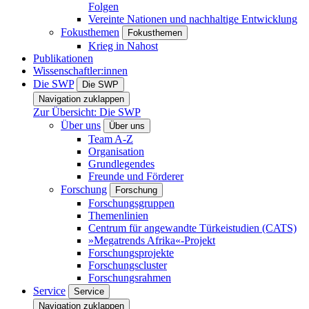
Folgen
Vereinte Nationen und nachhaltige Entwicklung
Fokusthemen
Fokusthemen
Krieg in Nahost
Publikationen
Wissenschaftler:innen
Die SWP
Die SWP
Navigation zuklappen
Zur Übersicht: Die SWP
Über uns
Über uns
Team A-Z
Organisation
Grundlegendes
Freunde und Förderer
Forschung
Forschung
Forschungsgruppen
Themenlinien
Centrum für angewandte Türkeistudien (CATS)
»Megatrends Afrika«-Projekt
Forschungsprojekte
Forschungscluster
Forschungsrahmen
Service
Service
Navigation zuklappen