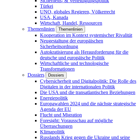
Sicherheits- & Verteidigungspolitik
Türkei
UNO, globales Regieren, Völkerrecht
USA, Kanada
Wirtschaft, Handel, Ressourcen
Themenlinien
Themenlinien
Kooperation im Kontext systemischer Rivalität
Neugestaltung der europäischen
Sicherheitsordnung
Autokratisierung als Herausforderung für die
deutsche und europäische Politik
Wirtschaftliche und technologische
Transformationen
Dossiers
Dossiers
Cybersicherheit und Digitalpolitik: Die Rolle des
Digitalen in der internationalen Politik
Die USA und die transatlantischen Beziehungen
Energiepolitik
Europawahlen 2024 und die nächste strategische
Agenda der EU
Flucht und Migration
Foresight: Vorausschau auf mögliche
Überraschungen
Klimapolitik
Russlands Krieg gegen die Ukraine und seine