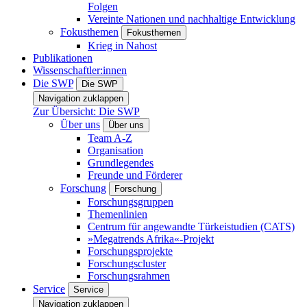
Folgen
Vereinte Nationen und nachhaltige Entwicklung
Fokusthemen
Fokusthemen
Krieg in Nahost
Publikationen
Wissenschaftler:innen
Die SWP
Die SWP
Navigation zuklappen
Zur Übersicht: Die SWP
Über uns
Über uns
Team A-Z
Organisation
Grundlegendes
Freunde und Förderer
Forschung
Forschung
Forschungsgruppen
Themenlinien
Centrum für angewandte Türkeistudien (CATS)
»Megatrends Afrika«-Projekt
Forschungsprojekte
Forschungscluster
Forschungsrahmen
Service
Service
Navigation zuklappen