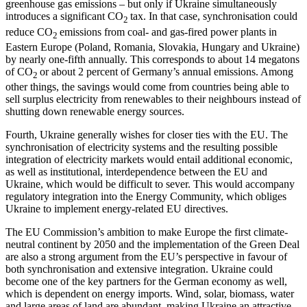
greenhouse gas emissions – but only if Ukraine simulta­neously
introduces a significant CO
tax. In that case, synchronisation could
2
reduce CO
emissions from coal- and gas-fired power plants in
2
Eastern Europe (Poland, Romania, Slovakia, Hungary and Ukraine)
by nearly one-fifth annually. This corresponds to about 14 megatons
of CO
or about 2 per­cent of Germany’s annual emissions. Among
2
other things, the savings would come from countries being able to
sell sur­plus electricity from renewables to their neighbours instead of
shutting down renew­able energy sources.
Fourth, Ukraine generally wishes for closer ties with the EU. The
synchronisation of electricity systems and the resulting pos­sible
integration of electricity markets would entail additional economic,
as well as institutional, interdependence between the EU and
Ukraine, which would be dif­fi­cult to sever. This would accompany
regu­latory integration into the Energy Community, which obliges
Ukraine to implement energy-related EU directives.
The EU Commission’s ambition to make Europe the first climate-
neutral continent by 2050 and the implementation of the Green Deal
are also a strong argument from the EU’s perspective in favour of
both syn­chronisation and extensive integration. Ukraine could
become one of the key part­ners for the German economy as well,
which is dependent on energy imports. Wind, solar, biomass, water
and large areas of land are abundant, making Ukraine an attractive