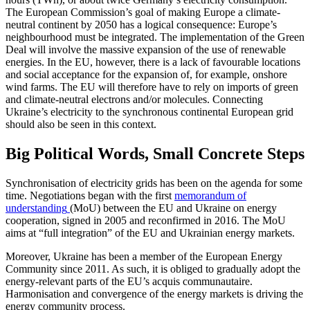
The European Commission’s goal of making Europe a climate-
neutral con­tinent by 2050 has a logical consequence: Europe’s
neighbourhood must be integrated. The implementation of the Green
Deal will involve the massive expansion of the use of renewable
energies. In the EU, how­ever, there is a lack of favourable locations
and social acceptance for the expansion of, for example, onshore
wind farms. The EU will therefore have to rely on imports of green
and cli­mate-neutral electrons and/or molecules. Connecting
Ukraine’s electricity to the synchronous continental European grid
should also be seen in this context.
Big Political Words, Small Concrete Steps
S
ynchronisation
of electricity grids has been on the agenda for some
time. Nego­tiations began with the first
memorandum of
understanding
(MoU) between the EU and Ukraine on energy
cooperation,
signed
in 2005 and reconfirmed in 2016. The MoU
aims at “full integration” of the EU and Ukrainian energy markets.
Moreover, Ukraine has been a member of the European Energy
Community since 2011. As such, it is obliged to gradually adopt the
energy-relevant parts of the EU’s acquis communautaire.
Harmonisation and convergence of the energy markets is driv­ing the
energy community process.