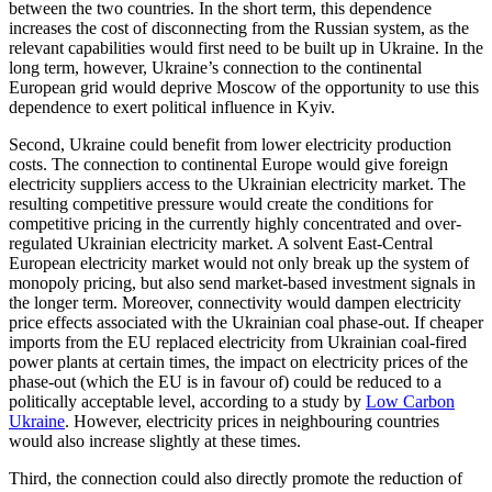
between the two countries. In the short term, this depend­ence
increases the cost of disconnecting from the Russian system, as the
relevant capabilities would first need to be built up in Ukraine. In the
long term, however, Ukraine’s connection to the continental
European grid would deprive Moscow of the opportunity to use this
dependence to exert political influence in Kyiv.
Second, Ukraine could benefit from lower electricity production
costs. The con­nection to continental Europe would give foreign
electricity suppliers access to the Ukrainian electricity market. The
resulting competitive pressure would create the conditions for
competitive pricing in the cur­rently highly concentrated and over-
regu­lated Ukrainian electricity market. A solvent East-Central
European electricity market would not only break up the system of
monopoly pricing, but also send market-based investment signals in
the longer term. Moreover, connectivity would dampen electricity
price effects associated with the Ukrainian coal phase-out. If cheaper
im­ports from the EU replaced elec­tricity from Ukrainian coal-fired
power plants at certain times, the impact on electricity prices of the
phase-out (which the EU is in favour of) could be reduced to a
politically acceptable level, according to a study by
Low Carbon
Ukraine
. However, electricity prices in neigh­bouring countries
would also increase slightly at these times.
Third, the connection could also directly promote the reduction of