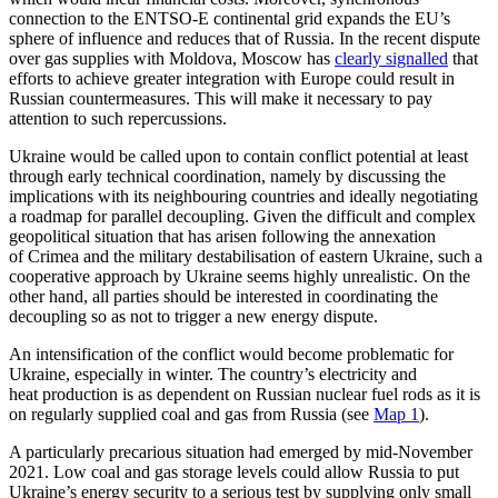
connection to the ENTSO-E continental grid expands the EU’s
sphere of influence and reduces that of Russia. In the recent dispute
over gas sup­plies with Moldova, Moscow has
clearly signalled
that
efforts to achieve greater inte­gration with Europe could result in
Russian countermeasures. This will make it neces­sary to pay
attention to such repercussions.
Ukraine would be called upon to contain conflict potential at least
through early tech­nical coordination, namely by dis­cussing the
implications with its neighbouring countries and ideally negotiating
a road­map for parallel decoupling. Given the difficult and complex
geopolitical situation that has arisen following the annexation
of Crimea and the military destabilisation of eastern Ukraine, such a
cooperative ap­proach by Ukraine seems highly unrealistic. On the
other hand, all parties should be inter­ested in coordinating the
decoupling so as not to trigger a new energy dispute.
An intensification of the conflict would become problematic for
Ukraine, especially in winter. The country’s electricity and
heat production is as dependent on Russian nuclear fuel rods as it is
on regularly sup­plied coal and gas from Russia (see
Map 1
).
A particularly precarious situation had emerged by mid-November
2021. Low coal and gas storage levels could allow Russia to put
Ukraine’s energy security to a serious test by supplying only small