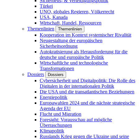
Sicherheits- & Verteidigungspolitik
Türkei
UNO, globales Regieren, Völkerrecht
USA, Kanada
Wirtschaft, Handel, Ressourcen
Themenlinien
Themenlinien
Kooperation im Kontext systemischer Rivalität
Neugestaltung der europäischen
Sicherheitsordnung
Autokratisierung als Herausforderung für die
deutsche und europäische Politik
Wirtschaftliche und technologische
Transformationen
Dossiers
Dossiers
Cybersicherheit und Digitalpolitik: Die Rolle des
Digitalen in der internationalen Politik
Die USA und die transatlantischen Beziehungen
Energiepolitik
Europawahlen 2024 und die nächste strategische
Agenda der EU
Flucht und Migration
Foresight: Vorausschau auf mögliche
Überraschungen
Klimapolitik
Russlands Krieg gegen die Ukraine und seine