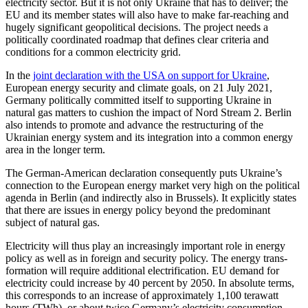
electricity sector. But it is not only Ukraine that has to deliver; the
EU and its member states will also have to make far-reaching and
hugely significant geopolitical decisions. The project needs a
politically coordinated roadmap that defines clear criteria and
conditions for a common electricity grid.
In the
joint declaration with the USA on support for Ukraine
,
European energy security and climate goals, on 21 July 2021,
Germany politically committed itself to supporting Ukraine in
natural gas matters to cushion the impact of Nord Stream 2. Berlin
also intends to promote and advance the restructuring of the
Ukrainian energy system and its integration into a common energy
area in the longer term.
The German-American declaration con­sequently puts Ukraine’s
connection to the European energy market very high on the political
agenda in Berlin (and indirectly also in Brussels). It explicitly states
that there are issues in energy policy beyond the predominant
subject of natural gas.
Electricity will thus play an increasingly important role in energy
policy as well as in foreign and security policy. The energy trans­
formation will require additional elec­trification. EU demand for
electricity could increase by 40 percent by 2050. In absolute terms,
this corresponds to an increase of approximately 1,100 terawatt
hours (TWh), or about twice Germany’s electricity con­sumption.