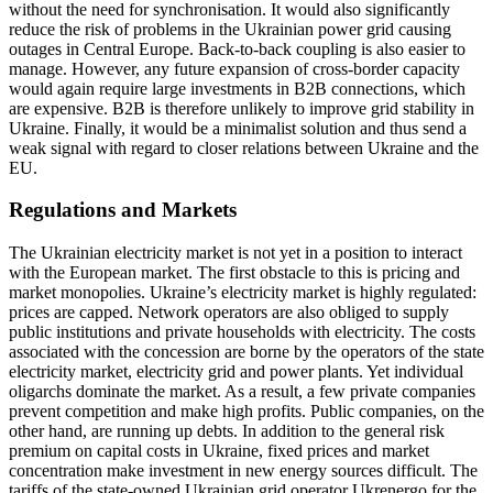
without the need for synchronisation. It would also sig­nificantly
reduce the risk of problems in the Ukrainian power grid causing
outages in Central Europe. Back-to-back coupling is also easier to
manage. However, any future expansion of cross-border capacity
would again require large investments in B2B con­nections, which
are expensive. B2B is there­fore unlikely to improve grid stability in
Ukraine. Finally, it would be a minimalist solution and thus send a
weak signal with regard to closer relations between Ukraine and the
EU.
Regulations and Markets
The Ukrainian electricity market is not yet in a position to interact
with the European market. The first obstacle to this is pricing and
market monopolies. Ukraine’s elec­tricity market is highly regulated:
prices are capped. Network operators are also obliged to supply
public institutions and private households with electricity. The costs
asso­ciated with the concession are borne by the operators of the state
electricity market, electricity grid and power plants. Yet indi­vidual
oligarchs dominate the market. As a result, a few private companies
prevent competition and make high profits. Public companies, on the
other hand, are running up debts. In addition to the general risk
premium on capital costs in Ukraine, fixed prices and market
concentration make investment in new energy sources difficult. The
tariffs of the state-owned Ukrainian grid operator Ukrenergo for the