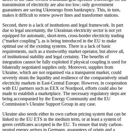
transmission of electricity are also too low; only gov­ernment
guarantees are saving Ukrenergo from bankruptcy. This, in turn,
makes it dif­ficult to renew power lines and trans­former stations.
Second, there is a lack of institutions and legal framework. In part
due to legal un­certainty, the Ukrainian electricity sector is not yet
equipped for automatic, short-term, cross-border electricity trading
(“market coupling”), as is being introduced in the EU to make
optimal use of the existing sys­tems. There is a lack of basic
requirements, such as a trustworthy market operator, but above all,
of institutional stability and legal certainty. The benefits of
integration can­not be fully exploited if physical coupling is used for
bilaterally negotiated supplies only. Moreover, supplies from
Ukraine, which are not organised via a transparent market, could
severely strain the liquidity and resilience of the comparatively small
electricity markets in East-Central Europe. However, in cooperation
with EU partners such as EEX or Nordpool, efforts could also be
made to establish a marketplace. The necessary regulatory steps are
being accom­panied by the Energy Community and the EU
Commission’s Ukraine Support Group in any case.
Ukraine also needs either its own carbon pricing system that can be
linked to the EU ETS in the medium term, or at least a sys­tem of
green certificates accepted in the EU. To ensure that truly carbon-
neutral energy arrives in Germany, guarantees of origin and a