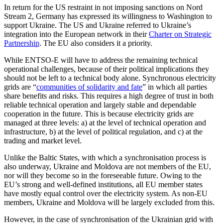
In return for the US restraint in not im­posing sanctions on Nord
Stream 2, Ger­many has expressed its willingness to Washington to
support Ukraine. The US and Ukraine referred to Ukraine’s
integration into the European network in their
Charter on Strategic
Partnership
. The EU also considers it a priority.
While ENTSO-E will have to address the remaining technical
operational challenges, because of their political implications they
should not be left to a technical body alone. Synchronous electricity
grids are “
commu­ni­ties of solidarity and fate
” in which all par­ties
share benefits and risks. This requires a high degree of trust in both
reliable tech­nical operation and largely stable and depend­able
cooperation in the future. This is because electricity grids are
managed at three levels: a) at the level of technical opera­tion and
infrastructure, b) at the level of political regulation, and c) at the
trading and market level.
Unlike the Baltic States, with which a synchronisation process is
also underway, Ukraine and Moldova are not members of the EU,
nor will they become so in the fore­seeable future. Owing to the
EU’s strong and well-defined institutions, all EU mem­ber states
have mostly equal control over the electricity system. As non-EU
members, Ukraine and Moldova will be largely excluded from this.
However, in the case of synchronisation of the Ukrainian grid with