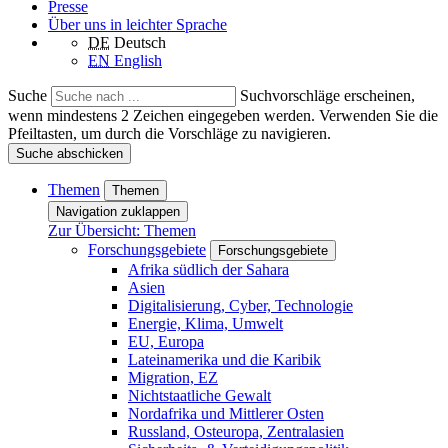
Presse
Über uns in leichter Sprache
DE
Deutsch
EN
English
Suche
Suchvorschläge erscheinen,
wenn mindestens 2 Zeichen eingegeben werden. Verwenden Sie die
Pfeiltasten, um durch die Vorschläge zu navigieren.
Suche abschicken
Themen
Themen
Navigation zuklappen
Zur Übersicht: Themen
Forschungsgebiete
Forschungsgebiete
Afrika südlich der Sahara
Asien
Digitalisierung, Cyber, Technologie
Energie, Klima, Umwelt
EU, Europa
Lateinamerika und die Karibik
Migration, EZ
Nichtstaatliche Gewalt
Nordafrika und Mittlerer Osten
Russland, Osteuropa, Zentralasien