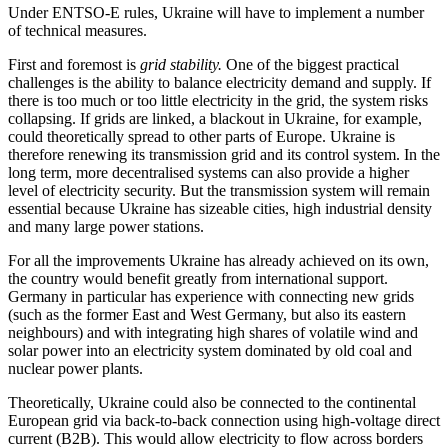
Under ENTSO-E rules, Ukraine will have to implement a number
of technical measures.
First and foremost is
grid stability.
One of the biggest practical
challenges is the ability to balance electricity demand and supply. If
there is too much or too little electricity in the grid, the system risks
collapsing. If grids are linked, a blackout in Ukraine, for exam­ple,
could theoretically spread to other parts of Europe. Ukraine is
therefore renew­ing its transmission grid and its control sys­tem. In the
long term, more decentralised systems can also provide a higher
level of electricity security. But the transmission system will remain
essential because Ukraine has sizeable cities, high industrial density
and many large power stations.
For all the improvements Ukraine has already achieved on its own,
the country would benefit greatly from international sup­port.
Germany in particular has experi­ence with connecting new grids
(such as the former East and West Germany, but also its eastern
neighbours) and with integrating high shares of volatile wind and
solar power into an electricity system dominated by old coal and
nuclear power plants.
Theoretically, Ukraine could also be con­nected to the continental
European grid via back-to-back connection using high-voltage direct
current (B2B). This would allow elec­tricity to flow across borders