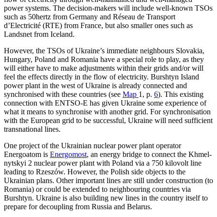
power systems. The decision-makers will include well-known TSOs
such as 50hertz from Germany and Réseau de Trans­port
d’Electricité (RTE) from France, but also smaller ones such as
Landsnet from Iceland.
However, the TSOs of Ukraine’s immedi­ate neighbours Slovakia,
Hungary, Poland and Romania have a special role to play, as they
will either have to make adjustments within their grids and/or will
feel the effects directly in the flow of electricity. Burshtyn Island
power plant in the west of Ukraine is already connected and
synchronised with these countries (see
Map
1, p.
6
). This exist­ing
connection with ENTSO-E has given Ukraine some experience of
what it means to synchronise with another grid. For syn­chronisation
with the European grid to be successful, Ukraine will need sufficient
transnational lines.
One project of the Ukrainian nuclear power plant operator
Energoatom is
Energo­most
, an energy bridge to connect the Khmel­
nytskyi 2 nuclear power plant with Poland via a 750 kilovolt line
leading to Rzeszów.
However, the Polish side objects to the
Ukrainian plans.
Other important lines are still under construction (to
Roma­nia) or could be extended to neighbouring countries via
Burshtyn. Ukraine is also build­ing new lines in the country itself to
pre­pare for decoupling from Russia and Belarus.