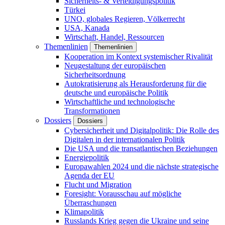
Sicherheits- & Verteidigungspolitik
Türkei
UNO, globales Regieren, Völkerrecht
USA, Kanada
Wirtschaft, Handel, Ressourcen
Themenlinien
Themenlinien
Kooperation im Kontext systemischer Rivalität
Neugestaltung der europäischen
Sicherheitsordnung
Autokratisierung als Herausforderung für die
deutsche und europäische Politik
Wirtschaftliche und technologische
Transformationen
Dossiers
Dossiers
Cybersicherheit und Digitalpolitik: Die Rolle des
Digitalen in der internationalen Politik
Die USA und die transatlantischen Beziehungen
Energiepolitik
Europawahlen 2024 und die nächste strategische
Agenda der EU
Flucht und Migration
Foresight: Vorausschau auf mögliche
Überraschungen
Klimapolitik
Russlands Krieg gegen die Ukraine und seine