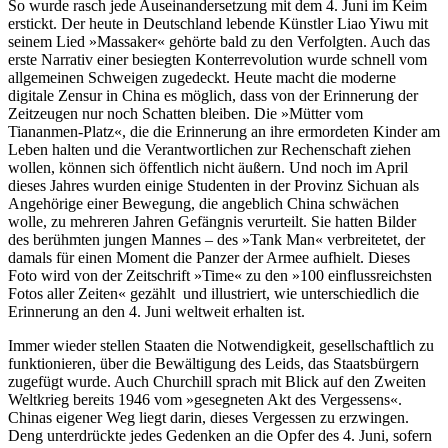
So wurde rasch jede Auseinandersetzung mit dem 4. Juni im Keim
erstickt. Der heute in Deutschland lebende Künstler Liao Yiwu mit
seinem Lied »Massaker« gehörte bald zu den Verfolgten. Auch das
erste Narrativ einer besiegten Konterrevolution wurde schnell vom
allgemeinen Schweigen zugedeckt. Heute macht die moderne
digitale Zensur in China es möglich, dass von der Erinnerung der
Zeitzeugen nur noch Schatten bleiben. Die »Mütter vom
Tiananmen-Platz«, die die Erinnerung an ihre ermordeten Kinder am
Leben halten und die Verantwortlichen zur Rechenschaft ziehen
wollen, können sich öffentlich nicht äußern. Und noch im April
dieses Jahres wurden einige Studenten in der Provinz Sichuan als
Angehörige einer Bewegung, die angeblich China schwächen
wolle, zu mehreren Jahren Gefängnis verurteilt. Sie hatten Bilder
des berühmten jungen Mannes – des »Tank Man« verbreitetet, der
damals für einen Moment die Panzer der Armee aufhielt. Dieses
Foto wird von der Zeitschrift »Time« zu den »100 einflussreichsten
Fotos aller Zeiten« gezählt und illustriert, wie unterschiedlich die
Erinnerung an den 4. Juni weltweit erhalten ist.
Immer wieder stellen Staaten die Notwendigkeit, gesellschaftlich zu
funktionieren, über die Bewältigung des Leids, das Staatsbürgern
zugefügt wurde. Auch Churchill sprach mit Blick auf den Zweiten
Weltkrieg bereits 1946 vom »gesegneten Akt des Vergessens«.
Chinas eigener Weg liegt darin, dieses Vergessen zu erzwingen.
Deng unterdrückte jedes Gedenken an die Opfer des 4. Juni, sofern