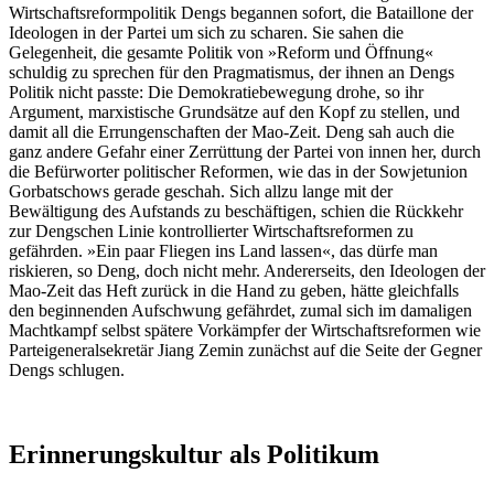
Wirtschaftsreformpolitik Dengs begannen sofort, die Bataillone der
Ideologen in der Partei um sich zu scharen. Sie sahen die
Gelegenheit, die gesamte Politik von »Reform und Öffnung«
schuldig zu sprechen für den Pragmatismus, der ihnen an Dengs
Politik nicht passte: Die Demokratiebewegung drohe, so ihr
Argument, marxistische Grundsätze auf den Kopf zu stellen, und
damit all die Errungenschaften der Mao-Zeit. Deng sah auch die
ganz andere Gefahr einer Zerrüttung der Partei von innen her, durch
die Befürworter politischer Reformen, wie das in der Sowjetunion
Gorbatschows gerade geschah. Sich allzu lange mit der
Bewältigung des Aufstands zu beschäftigen, schien die Rückkehr
zur Dengschen Linie kontrollierter Wirtschaftsreformen zu
gefährden. »Ein paar Fliegen ins Land lassen«, das dürfe man
riskieren, so Deng, doch nicht mehr. Andererseits, den Ideologen der
Mao-Zeit das Heft zurück in die Hand zu geben, hätte gleichfalls
den beginnenden Aufschwung gefährdet, zumal sich im damaligen
Machtkampf selbst spätere Vorkämpfer der Wirtschaftsreformen wie
Parteigeneralsekretär Jiang Zemin zunächst auf die Seite der Gegner
Dengs schlugen.
Erinnerungskultur als Politikum