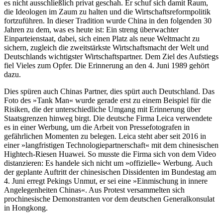
es nicht ausschließlich privat geschah. Er schuf sich damit Raum,
die Ideologen im Zaum zu halten und die Wirtschaftsreformpolitik
fortzuführen. In dieser Tradition wurde China in den folgenden 30
Jahren zu dem, was es heute ist: Ein streng überwachter
Einparteienstaat, dabei, sich einen Platz als neue Weltmacht zu
sichern, zugleich die zweitstärkste Wirtschaftsmacht der Welt und
Deutschlands wichtigster Wirtschaftspartner. Dem Ziel des Aufstiegs
fiel Vieles zum Opfer. Die Erinnerung an den 4. Juni 1989 gehört
dazu.
Dies spüren auch Chinas Partner, dies spürt auch Deutschland. Das
Foto des »Tank Man« wurde gerade erst zu einem Beispiel für die
Risiken, die der unterschiedliche Umgang mit Erinnerung über
Staatsgrenzen hinweg birgt. Die deutsche Firma Leica verwendete
es in einer Werbung, um die Arbeit von Pressefotografen in
gefährlichen Momenten zu belegen. Leica steht aber seit 2016 in
einer »langfristigen Technologiepartnerschaft« mit dem chinesischen
Hightech-Riesen Huawei. So musste die Firma sich von dem Video
distanzieren: Es handele sich nicht um »offizielle« Werbung. Auch
der geplante Auftritt der chinesischen Dissidenten im Bundestag am
4. Juni erregt Pekings Unmut, er sei eine »Einmischung in innere
Angelegenheiten Chinas«. Aus Protest versammelten sich
prochinesische Demonstranten vor dem deutschen Generalkonsulat
in Hongkong.