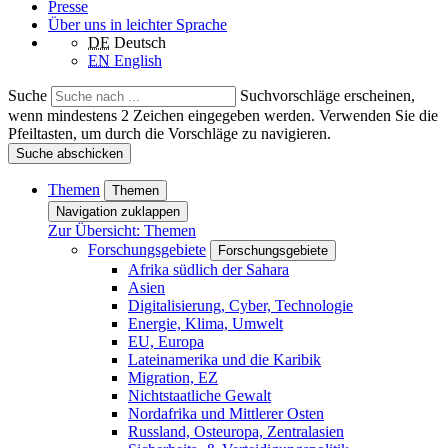
Presse
Über uns in leichter Sprache
DE
Deutsch
EN
English
Suche
Suchvorschläge erscheinen,
wenn mindestens 2 Zeichen eingegeben werden. Verwenden Sie die
Pfeiltasten, um durch die Vorschläge zu navigieren.
Suche abschicken
Themen
Themen
Navigation zuklappen
Zur Übersicht: Themen
Forschungsgebiete
Forschungsgebiete
Afrika südlich der Sahara
Asien
Digitalisierung, Cyber, Technologie
Energie, Klima, Umwelt
EU, Europa
Lateinamerika und die Karibik
Migration, EZ
Nichtstaatliche Gewalt
Nordafrika und Mittlerer Osten
Russland, Osteuropa, Zentralasien