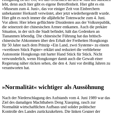
lebt, denn auch hier gibt es eigene Betroffenheit. Hier gibt es ein
»Museum zum 4. Juni«, das vor einiger Zeit von Einbrechern
unbekannter Herkunft verwüstet, aber jetzt wiederhergestellt wurde.
Hier gibt es noch immer die alljährliche Totenwache zum 4. Juni.
Vor allem: Hier leben geflüchtete Dissidenten aus der Volksrepublik,
die seinerzeit der chinesischen Armee entkamen. Auch die prekäre
Situation, in der sich die Stadt befindet, hält das Gedenken an
Tiananmen lebendig. Die chinesische Führung hat das britisch-
chinesische Abkommen über den Erhalt der Freiheiten Hongkongs
für 50 Jahre nach dem Prinzip »Ein Land, zwei Systeme« zu einem
»wertlosen Stück Papier« erklärt und reduziert die verbliebene
Autonomie Hongkongs mit harter Hand Stück für Stück. Nicht
verwunderlich, wenn Hongkonger damit auch die Gewalt einer
Regierung näher rücken sehen, die den 4. Juni vor dreißig Jahren zu
verantworten hat.
»Normalität« wichtiger als Aussöhnung
Nach der Niederschlagung des Aufstands vom 4. Juni 1989 war das
Ziel des damaligen Machthabers Deng Xiaoping, rasch zur
Normalität wirtschaftlichen Aufbaus und solider politischer
Kontrolle des Landes zurückzukehren. Die linken Gegner der