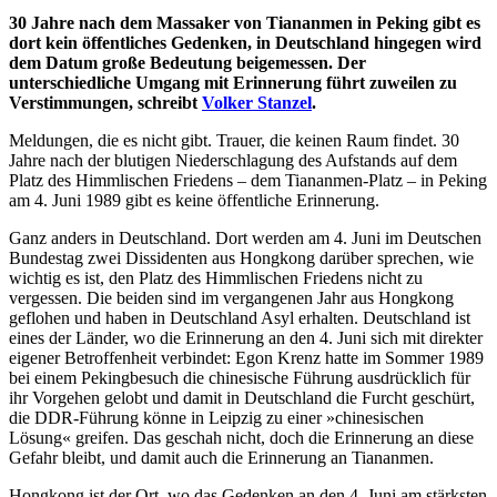
30 Jahre nach dem Massaker von Tiananmen in Peking gibt es
dort kein öffentliches Gedenken, in Deutschland hingegen wird
dem Datum große Bedeutung beigemessen. Der
unterschiedliche Umgang mit Erinnerung führt zuweilen zu
Verstimmungen, schreibt
Volker Stanzel
.
Meldungen, die es nicht gibt. Trauer, die keinen Raum findet. 30
Jahre nach der blutigen Niederschlagung des Aufstands auf dem
Platz des Himmlischen Friedens – dem Tiananmen-Platz – in Peking
am 4. Juni 1989 gibt es keine öffentliche Erinnerung.
Ganz anders in Deutschland. Dort werden am 4. Juni im Deutschen
Bundestag zwei Dissidenten aus Hongkong darüber sprechen, wie
wichtig es ist, den Platz des Himmlischen Friedens nicht zu
vergessen. Die beiden sind im vergangenen Jahr aus Hongkong
geflohen und haben in Deutschland Asyl erhalten. Deutschland ist
eines der Länder, wo die Erinnerung an den 4. Juni sich mit direkter
eigener Betroffenheit verbindet: Egon Krenz hatte im Sommer 1989
bei einem Pekingbesuch die chinesische Führung ausdrücklich für
ihr Vorgehen gelobt und damit in Deutschland die Furcht geschürt,
die DDR-Führung könne in Leipzig zu einer »chinesischen
Lösung« greifen. Das geschah nicht, doch die Erinnerung an diese
Gefahr bleibt, und damit auch die Erinnerung an Tiananmen.
Hongkong ist der Ort, wo das Gedenken an den 4. Juni am stärksten