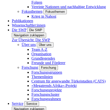
Folgen
Vereinte Nationen und nachhaltige Entwicklung
Fokusthemen
Fokusthemen
Krieg in Nahost
Publikationen
Wissenschaftler:innen
Die SWP
Die SWP
Navigation zuklappen
Zur Übersicht: Die SWP
Über uns
Über uns
Team A-Z
Organisation
Grundlegendes
Freunde und Förderer
Forschung
Forschung
Forschungsgruppen
Themenlinien
Centrum für angewandte Türkeistudien (CATS)
»Megatrends Afrika«-Projekt
Forschungsprojekte
Forschungscluster
Forschungsrahmen
Service
Service
Navigation zuklappen