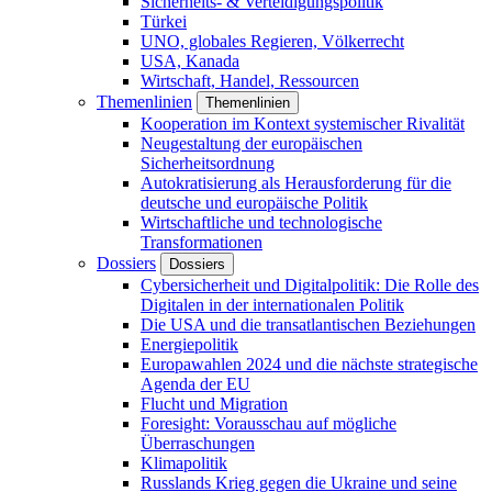
Sicherheits- & Verteidigungspolitik
Türkei
UNO, globales Regieren, Völkerrecht
USA, Kanada
Wirtschaft, Handel, Ressourcen
Themenlinien
Themenlinien
Kooperation im Kontext systemischer Rivalität
Neugestaltung der europäischen
Sicherheitsordnung
Autokratisierung als Herausforderung für die
deutsche und europäische Politik
Wirtschaftliche und technologische
Transformationen
Dossiers
Dossiers
Cybersicherheit und Digitalpolitik: Die Rolle des
Digitalen in der internationalen Politik
Die USA und die transatlantischen Beziehungen
Energiepolitik
Europawahlen 2024 und die nächste strategische
Agenda der EU
Flucht und Migration
Foresight: Vorausschau auf mögliche
Überraschungen
Klimapolitik
Russlands Krieg gegen die Ukraine und seine