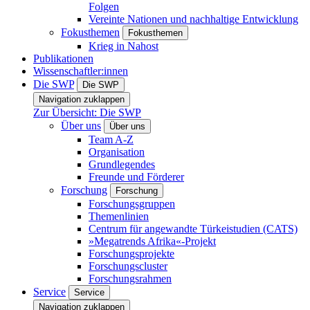
Folgen
Vereinte Nationen und nachhaltige Entwicklung
Fokusthemen
Fokusthemen
Krieg in Nahost
Publikationen
Wissenschaftler:innen
Die SWP
Die SWP
Navigation zuklappen
Zur Übersicht: Die SWP
Über uns
Über uns
Team A-Z
Organisation
Grundlegendes
Freunde und Förderer
Forschung
Forschung
Forschungsgruppen
Themenlinien
Centrum für angewandte Türkeistudien (CATS)
»Megatrends Afrika«-Projekt
Forschungsprojekte
Forschungscluster
Forschungsrahmen
Service
Service
Navigation zuklappen