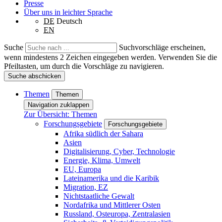
Presse
Über uns in leichter Sprache
DE
Deutsch
EN
Suche
Suchvorschläge erscheinen,
wenn mindestens 2 Zeichen eingegeben werden. Verwenden Sie die
Pfeiltasten, um durch die Vorschläge zu navigieren.
Suche abschicken
Themen
Themen
Navigation zuklappen
Zur Übersicht: Themen
Forschungsgebiete
Forschungsgebiete
Afrika südlich der Sahara
Asien
Digitalisierung, Cyber, Technologie
Energie, Klima, Umwelt
EU, Europa
Lateinamerika und die Karibik
Migration, EZ
Nichtstaatliche Gewalt
Nordafrika und Mittlerer Osten
Russland, Osteuropa, Zentralasien