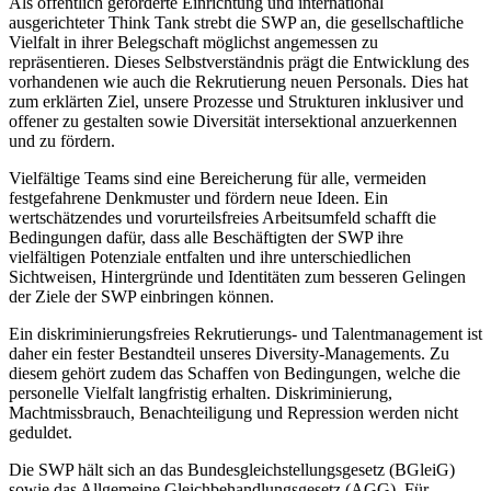
Als öffentlich geförderte Einrichtung und international
ausgerichteter Think Tank strebt die SWP an, die gesellschaftliche
Vielfalt in ihrer Belegschaft möglichst angemessen zu
repräsentieren. Dieses Selbstverständnis prägt die Entwicklung des
vorhandenen wie auch die Rekrutierung neuen Personals. Dies hat
zum erklärten Ziel, unsere Prozesse und Strukturen inklusiver und
offener zu gestalten sowie Diversität intersektional anzuerkennen
und zu fördern.
Vielfältige Teams sind eine Bereicherung für alle, vermeiden
festgefahrene Denkmuster und fördern neue Ideen. Ein
wertschätzendes und vorurteilsfreies Arbeitsumfeld schafft die
Bedingungen dafür, dass alle Beschäftigten der SWP ihre
vielfältigen Potenziale entfalten und ihre unterschiedlichen
Sichtweisen, Hintergründe und Identitäten zum besseren Gelingen
der Ziele der SWP einbringen können.
Ein diskriminierungsfreies Rekrutierungs- und Talentmanagement ist
daher ein fester Bestandteil unseres Diversity-Managements. Zu
diesem gehört zudem das Schaffen von Bedingungen, welche die
personelle Vielfalt langfristig erhalten. Diskriminierung,
Machtmissbrauch, Benachteiligung und Repression werden nicht
geduldet.
Die SWP hält sich an das Bundesgleichstellungsgesetz (BGleiG)
sowie das Allgemeine Gleichbehandlungsgesetz (AGG). Für