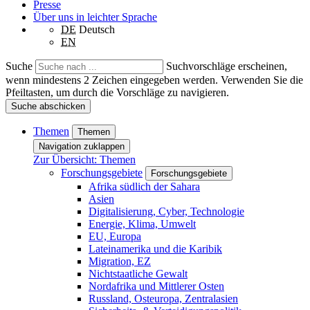
Presse
Über uns in leichter Sprache
DE
Deutsch
EN
Suche
Suchvorschläge erscheinen,
wenn mindestens 2 Zeichen eingegeben werden. Verwenden Sie die
Pfeiltasten, um durch die Vorschläge zu navigieren.
Suche abschicken
Themen
Themen
Navigation zuklappen
Zur Übersicht: Themen
Forschungsgebiete
Forschungsgebiete
Afrika südlich der Sahara
Asien
Digitalisierung, Cyber, Technologie
Energie, Klima, Umwelt
EU, Europa
Lateinamerika und die Karibik
Migration, EZ
Nichtstaatliche Gewalt
Nordafrika und Mittlerer Osten
Russland, Osteuropa, Zentralasien