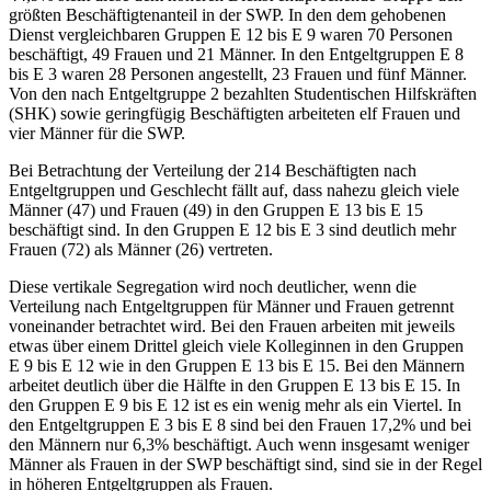
größten Beschäftigtenanteil in der SWP. In den dem geho­benen
Dienst vergleichbaren Gruppen E 12 bis E 9 waren 70 Personen
beschäftigt, 49 Frauen und 21 Männer. In den Entgeltgruppen E 8
bis E 3 waren 28 Personen angestellt, 23 Frauen und fünf Männer.
Von den nach Entgeltgruppe 2 bezahlten Studentischen Hilfskräften
(SHK) sowie geringfügig Beschäftigten arbeiteten elf Frauen und
vier Männer für die SWP.
Bei Betrachtung der Verteilung der 214 Beschäftigten nach
Entgeltgruppen und Geschlecht fällt auf, dass nahezu gleich viele
Männer (47) und Frauen (49) in den Gruppen E 13 bis E 15
beschäftigt sind. In den Gruppen E 12 bis E 3 sind deutlich mehr
Frauen (72) als Männer (26) vertreten.
Diese vertikale Segregation wird noch deutlicher, wenn die
Verteilung nach Ent­geltgruppen für Männer und Frauen getrennt
voneinander betrachtet wird. Bei den Frauen arbeiten mit jeweils
etwas über einem Drittel gleich viele Kolleginnen in den Gruppen
E 9 bis E 12 wie in den Gruppen E 13 bis E 15. Bei den Männern
arbeitet deutlich über die Hälfte in den Gruppen E 13 bis E 15. In
den Gruppen E 9 bis E 12 ist es ein wenig mehr als ein Viertel. In
den Entgeltgruppen E 3 bis E 8 sind bei den Frauen 17,2% und bei
den Männern nur 6,3% beschäftigt. Auch wenn ins­gesamt weniger
Männer als Frauen in der SWP beschäftigt sind, sind sie in der Regel
in höheren Entgeltgruppen als Frauen.