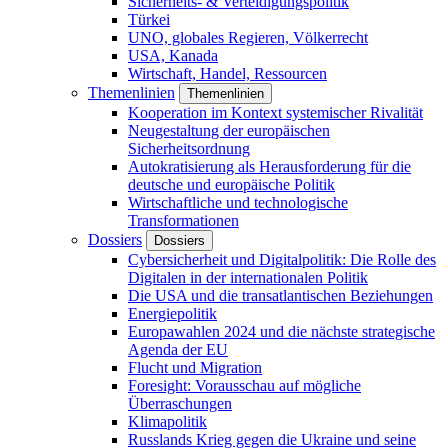
Sicherheits- & Verteidigungspolitik
Türkei
UNO, globales Regieren, Völkerrecht
USA, Kanada
Wirtschaft, Handel, Ressourcen
Themenlinien
Themenlinien
Kooperation im Kontext systemischer Rivalität
Neugestaltung der europäischen
Sicherheitsordnung
Autokratisierung als Herausforderung für die
deutsche und europäische Politik
Wirtschaftliche und technologische
Transformationen
Dossiers
Dossiers
Cybersicherheit und Digitalpolitik: Die Rolle des
Digitalen in der internationalen Politik
Die USA und die transatlantischen Beziehungen
Energiepolitik
Europawahlen 2024 und die nächste strategische
Agenda der EU
Flucht und Migration
Foresight: Vorausschau auf mögliche
Überraschungen
Klimapolitik
Russlands Krieg gegen die Ukraine und seine