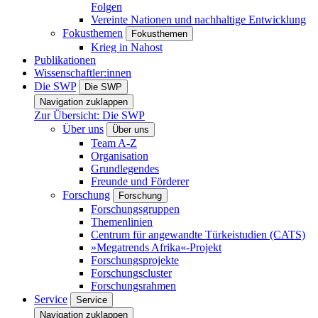
Folgen
Vereinte Nationen und nachhaltige Entwicklung
Fokusthemen
Fokusthemen
Krieg in Nahost
Publikationen
Wissenschaftler:innen
Die SWP
Die SWP
Navigation zuklappen
Zur Übersicht: Die SWP
Über uns
Über uns
Team A-Z
Organisation
Grundlegendes
Freunde und Förderer
Forschung
Forschung
Forschungsgruppen
Themenlinien
Centrum für angewandte Türkeistudien (CATS)
»Megatrends Afrika«-Projekt
Forschungsprojekte
Forschungscluster
Forschungsrahmen
Service
Service
Navigation zuklappen