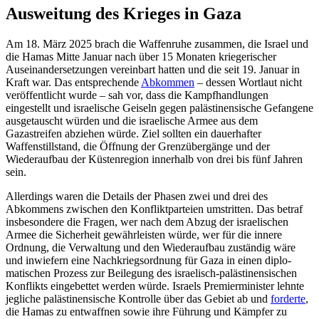
Ausweitung des Krieges in Gaza
Am 18. März 2025 brach die Waffenruhe zusammen, die Israel und
die Hamas Mitte Januar nach über 15 Monaten kriegerischer
Auseinandersetzungen vereinbart hatten und die seit 19. Januar in
Kraft war. Das entsprechende
Abkommen
– dessen Wort­laut nicht
veröffentlicht wurde – sah vor, dass die Kampfhandlungen
eingestellt und israelische Geiseln gegen palästinensische Gefangene
ausgetauscht würden und die israelische Armee aus dem
Gazastreifen abziehen würde. Ziel sollten ein dauerhafter
Waffenstillstand, die Öffnung der Grenz­übergänge und der
Wiederaufbau der Küstenregion innerhalb von drei bis fünf Jahren
sein.
Allerdings waren die Details der Phasen zwei und drei des
Abkommens zwischen den Konfliktparteien umstritten. Das betraf
insbesondere die Fragen, wer nach dem Ab­zug der israelischen
Armee die Sicherheit gewährleisten würde, wer für die innere
Ordnung, die Verwaltung und den Wieder­aufbau zuständig wäre
und inwiefern eine Nachkriegsordnung für Gaza in einen diplo­
matischen Prozess zur Beilegung des israe­lisch-palästinensischen
Konflikts eingebettet werden würde. Israels Premierminister lehnte
jegliche palästinensische Kontrolle über das Gebiet ab und
forderte
,
die Hamas zu entwaffnen sowie ihre Führung und Kämpfer zu