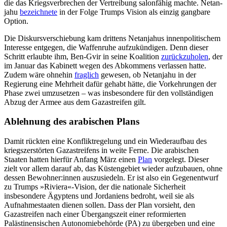
die das Kriegsverbrechen der Ver­treibung salonfähig machte. Netan­
jahu
be­zeichnete
in der Folge Trumps Vision als einzig gangbare
Option.
Die Diskursverschiebung kam drittens Netanjahus innenpolitischem
Interesse ent­gegen, die Waffenruhe aufzukündigen. Denn dieser
Schritt erlaubte ihm, Ben-Gvir in seine Koalition
zurückzuholen
, der
im Januar das Kabinett wegen des Abkommens verlassen hatte.
Zudem wäre ohnehin
frag­lich
gewesen, ob Netanjahu in der
Regierung eine Mehrheit dafür gehabt hätte, die Vorkehrungen der
Phase zwei umzusetzen – was insbesondere für den vollständigen
Abzug der Armee aus dem Gazastreifen gilt.
Ablehnung des arabischen Plans
Damit rückten eine Konfliktregelung und ein Wiederaufbau des
kriegszerstörten Gazastreifens in weite Ferne. Die arabischen
Staaten hatten hierfür Anfang März einen
Plan
vorgelegt. Dieser
zielt vor allem darauf ab, das Küstengebiet wieder aufzu­bauen, ohne
dessen Bewohner:innen aus­zusiedeln. Er ist also ein Gegenentwurf
zu Trumps »Riviera«-Vision, der die nationale Sicherheit
insbesondere Ägyptens und Jor­daniens bedroht, weil sie als
Aufnahme­staaten dienen sollen. Dass der Plan vor­sieht, den
Gazastreifen nach einer Übergangszeit einer reformierten
Palästinensi­schen Autonomiebehörde (PA) zu über­geben und eine