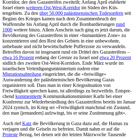
Korridor, der den Gazastreifen zweiteilt; Anfang April etablierte
Israel einen
weite­ren Ost-West-Korridor
im Süden des Küs­
tengebiets. Zu den
über 50.000 palästinensischen Todesopfern
seit
Beginn des Krieges kamen nach dem Zusammenbruch der
Waffenruhe bis Anfang April durch die Bombardierungen
rund
1000
weitere hinzu. Allem Anschein nach ging es jetzt darum, die
Bevölkerung des Gazastreifens in einer »humanitären Zone« zu
konzentrieren und den Rest des Gebiets in eine unbewohnte,
unbebaute und nicht bewirtschaftete Puf­ferzone zu verwandeln.
Betroffen davon ist insgesamt rund ein Drittel des Gazastreifens –
etwa 16 Prozent
entlang der Grenze zu Israel und
etwa 20 Prozent
südlich des zweiten Ost-West-Korridors. Ende März wurde im
israelischen Verteidigungsministerium zudem eine
Migrationsabteilung
eingerichtet, die die »freiwillige«
Auswanderung der palästinensischen Bevölkerung Gazas
organisieren soll. Dass man in einer Kriegssituation von
Freiwilligkeit sprechen kann, ist allerdings zu bezweifeln. Entspre­
chend
kommentierte
Kommunikations­minister Karhi bei einer
Konferenz zur Wie­derbesiedlung des Gazastreifens bereits im Januar
2024 zynisch, im Krieg sei »Frei­wil­ligkeit manchmal ein Zustand,
den man [jemandem] aufzwingt, bis er seine Zustim­mung gibt«.
Auch rief
Katz
die Bevölkerung in Gaza dazu auf, die Hamas zu
verjagen und die Geiseln zu befreien. Damit nahm er auf die
Proteste
Bezug, bei denen seit der letzten Märzwoche Tausende