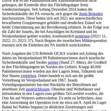
Zuvor war es der Palästinensischen Auto­nomiebehörde nicht
gelungen, die Kontrol­le über das Flüchtlingslager Jenin
wiederzuerlangen. Seit Anfang Dezember 2024 hatten die
Sicherheitskräfte der PA ver­sucht, sich gegen die
Jenin-Brigaden
durch­zusetzen. Diese hatten sich seit 2021 aus unterschiedlichen
bewaffneten Grup­pie­rungen gebildet und deutlichen Zulauf wie
breite Unterstützung aus der Bevölkerung erfahren. In der Folge war
die Zahl der Israelis, die bei Anschlägen im Kernland und im
Westjordanland getötet wurden, kontinuierlich
gestiegen
(2021: 11,
2022: 21; 2023: 37). Nach Beginn der israelischen Militäroperation
mussten sich die Einheiten der PA letztlich zurückziehen.
Nach Angaben der UN-Behörde OCHA wurden seit Anfang des
Jahres im Westjordanland 99 Palästinenser:innen durch israe­lische
Sicherheitskräfte und Siedler
getötet
(Stand 27. März), der Großteil
in den Flücht­lingslagern im Norden des Gebiets. Knapp 40.000
Palästinenser:innen wurden aus den Lagern Jenin, Tulkarem und
Nur Shams
vertrieben
. Dabei handelt es sich um die größte
Vertreibung im Westjordanland seit 1967. Israels
Verteidigungsminister hat eine Rückkehr der Betroffenen auf
absehbare Zeit
ausgeschlossen
. Ohnehin sind Wohn­häuser und
Infrastruktur in den Lagern zum größten Teil zerstört worden, die
Orte bis auf Weiteres unbewohnbar. Es steht zu befürchten, dass
eine Ausweitung der Ope­ration (wie sie etwa am 9. April im Lager
Balata bei Nablus begann) zu ähnlichen Zer­störungen und