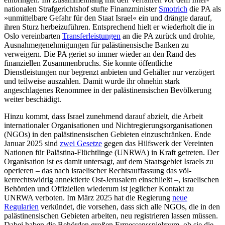
nationalen Strafgerichtshof stufte Finanzminister
Smotrich
die PA als
»unmittelbare Gefahr für den Staat Israel« ein und drängte darauf,
ihren Sturz herbeizuführen. Ent­sprechend hielt er wiederholt die in
Oslo vereinbarten
Transferleistungen
an die PA zurück und drohte,
Ausnahmegenehmigungen für palästinensische Banken zu
verweigern. Die PA geriet so immer wieder an den Rand des
finanziellen Zusammenbruchs. Sie konnte öffentliche
Dienstleistungen nur begrenzt anbieten und Gehälter nur verzögert
und teilweise auszahlen. Damit wurde ihr ohnehin stark
angeschlagenes Renommee in der palästinensischen Bevölkerung
weiter beschädigt.
Hinzu kommt, dass Israel zunehmend darauf abzielt, die Arbeit
internationaler Organisationen und Nichtregierungsorganisationen
(NGOs) in den palästinensischen Gebieten einzuschränken. Ende
Januar 2025 sind
zwei Gesetze
gegen das Hilfswerk der Vereinten
Nationen für Palästina-Flücht­lin­ge (UNRWA) in Kraft getreten. Der
Orga­nisation ist es damit untersagt, auf dem Staatsgebiet Israels zu
operieren – das nach israelischer Rechtsauffassung das völ­
kerrechtswidrig annektierte Ost-Jerusalem einschließt –, israelischen
Behörden und Offiziellen wiederum ist jeglicher Kontakt zu
UNRWA verboten. Im März 2025 hat die Regierung
neue
Regularien
verkündet, die vorsehen, dass sich alle NGOs, die in den
palästinensischen Gebieten arbeiten, neu registrieren lassen müssen.
Dabei haben die Behörden großen Ermessensspielraum, ob sie die