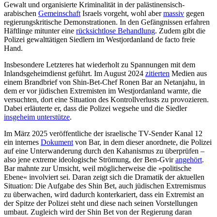
Gewalt und organisierte Kriminalität in der paläs­tinensisch-
arabischen
Gemeinschaft
Israels vorgeht, wohl aber
massiv
gegen
regierungskritische Demonstrationen. In den Gefängnissen erfahren
Häftlinge mitunter eine
rücksichtlose Behandlung
. Zudem gibt die
Polizei gewalttätigen Siedlern im West­jordanland de facto freie
Hand.
Insbesondere Letzteres hat wiederholt zu Spannungen mit dem
Inlandsgeheimdienst geführt. Im August 2024
zitierten
Medien aus
einem Brandbrief von Shin-Bet-Chef Ronen Bar an Netanjahu, in
dem er vor jüdischen Extremisten im Westjordanland warnte, die
versuchten, dort eine Situation des Kontrollverlusts zu provozieren.
Dabei erläuterte er, dass die Polizei wegsehe und die Siedler
insgeheim unterstütze
.
Im März 2025 veröffentliche der israelische TV-Sender Kanal 12
ein internes
Doku­ment
von Bar, in dem dieser anordnete, die Polizei
auf eine Unterwanderung durch den Kahanismus zu überprüfen –
also jene extreme ideologische Strömung, der Ben-Gvir
angehört
.
Bar mahnte zur Umsicht, weil möglicherweise die »politische
Ebene« involviert sei. Daran zeigt sich die Dramatik der aktuellen
Situa­tion: Die Aufgabe des Shin Bet, auch jüdi­schen Extremismus
zu überwachen, wird dadurch konterkariert, dass ein Extremist an
der Spitze der Polizei steht und diese nach seinen Vorstellungen
umbaut. Zu­gleich wird der Shin Bet von der Regierung daran