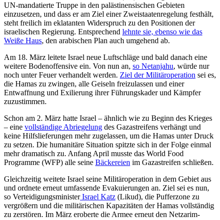
UN-mandatierte Truppe in den palästinensischen Gebieten
einzusetzen, und dass er am Ziel einer Zweistaatenregelung festhält,
steht freilich im eklatanten Widerspruch zu den Positionen der
israelischen Regierung. Entsprechend
lehn­te sie, ebenso wie das
Weiße Haus
, den arabischen Plan auch umgehend ab.
Am 18. März leitete Israel neue Luftschläge und bald danach eine
weitere Boden­offen­sive ein. Von nun an,
so Netan­jahu
, würde nur
noch unter Feuer verhan­delt werden.
Ziel der Militäroperation
sei es,
die Hamas zu zwingen, alle Geiseln frei­zu­lassen und einer
Entwaffnung und Exilie­rung ihrer Führungskader und Kämpfer
zuzu­stimmen.
Schon am 2. März hatte Israel – ähnlich wie zu Beginn des Krieges
– eine
vollständige Abriegelung
des Gazastreifens ver­hängt und
keine Hilfslieferungen mehr zu­gelassen, um die Hamas unter Druck
zu setzen. Die humanitäre Situation spitzte sich in der Folge einmal
mehr dramatisch zu. Anfang April musste das World Food
Programme (WFP) alle seine
Bäckereien
im Gazastreifen schließen.
Gleichzeitig weitete Israel seine Militär­operation in dem Gebiet aus
und ordnete erneut umfassende Evakuierungen an. Ziel sei es nun,
so Verteidigungsminister
Israel Katz
(Likud), die Pufferzone zu
vergrößern und die militärischen Kapazitäten der Hamas vollständig
zu zerstören. Im März eroberte die Armee erneut den Netzarim-