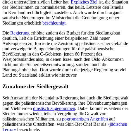
direkt unter­stellten zivilen Leiter hat.
Explizites Ziel
ist, die Situation
der Sied­ler:innen zu normalisieren, das heißt, Letz­tere den Israelis
im Kernland rechtlich gleichzustellen. Auch wurde durch organi­
satorische Neuerungen im Ministerium die Genehmigung neuer
Siedlungen erheblich
beschleunigt
.
Die
Regierung
erhöhte zudem das Budget für den Siedlungsbau
deutlich, ließ die Errichtung einer beispiellosen Zahl neuer
Außenposten zu, forcierte die Zerstörung palästinensischer Gebäude
und verweigerte Baugenehmigungen für die palästinensische
Bevölkerung in den C‑Gebieten, jenen 60 Prozent des
Westjordanlandes also, in denen Israel nach den Oslo-Abkommen
nicht nur die Sicherheitsverantwortung, sondern auch die
Planungshoheit hat. Dort wurde durch die jetzige Regierung so viel
Land zu Staatsland erklärt wie nie zuvor.
Zunahme der Siedlergewalt
Seit Amtsantritt der Netanjahu-Regierung hat auch die Siedlergewalt
gegen die paläs­tinensische Bevölkerung, ihre Olivenbaumplantagen
und Viehherden
drastisch zuge­nommen
. Dabei kommt es seitens der
Sied­ler immer wieder, teils in Vergeltung für Gewalt von
palästinensischen Militanten, zu
pogromartigen Angriffen
auf
palästinensische Ortschaften, was Shin-Bet-Chef Bar als
»jüdischen
Terror«
bezeichnete.