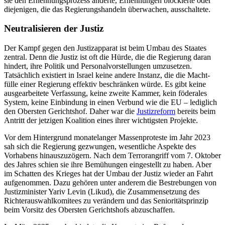
sie den Ernennungsprozess änderte, Ernennun­gen blockierte oder
diejenigen, die das Re­gierungshandeln überwachen, ausschaltete.
Neutralisieren der Justiz
Der Kampf gegen den Justizapparat ist beim Umbau des Staates
zentral. Denn die Justiz ist oft die Hürde, die die Regierung daran
hindert, ihre Politik und Personalvorstellungen umzusetzen.
Tatsächlich existiert in Israel keine andere Instanz, die die Macht­
fülle einer Regierung effektiv beschränken würde. Es gibt keine
ausgearbeitete Verfas­sung, keine zweite Kammer, kein föderales
System, keine Einbindung in einen Ver­bund wie die EU – lediglich
den Obersten Gerichtshof. Daher war die
Justizreform
bereits beim
Antritt der jetzigen Koalition eines ihrer wichtigsten Projekte.
Vor dem Hintergrund monatelanger Massenproteste im Jahr 2023
sah sich die Regierung gezwungen, wesentliche Aspekte des
Vorhabens hinauszuzögern. Nach dem Terrorangriff vom 7. Oktober
des Jahres schien sie ihre Bemühungen eingestellt zu haben. Aber
im Schatten des Krieges hat der Umbau der Justiz wieder an Fahrt
aufgenommen. Dazu gehören unter anderem die Bestrebungen von
Justizminister Yariv Levin (Likud), die Zusammensetzung des
Richterauswahlkomitees zu verändern und das Senioritätsprinzip
beim Vorsitz des Obersten Gerichtshofs abzuschaffen.