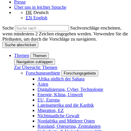
Presse
Über uns in leichter Sprache
DE
Deutsch
EN
English
Suche
Suchvorschläge erscheinen,
wenn mindestens 2 Zeichen eingegeben werden. Verwenden Sie die
Pfeiltasten, um durch die Vorschläge zu navigieren.
Suche abschicken
Themen
Themen
Navigation zuklappen
Zur Übersicht: Themen
Forschungsgebiete
Forschungsgebiete
Afrika südlich der Sahara
Asien
Digitalisierung, Cyber, Technologie
Energie, Klima, Umwelt
EU, Europa
Lateinamerika und die Karibik
Migration, EZ
Nichtstaatliche Gewalt
Nordafrika und Mittlerer Osten
Russland, Osteuropa, Zentralasien