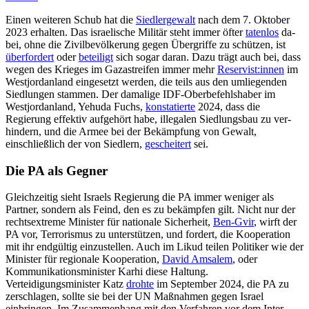
Einen weiteren Schub hat die
Siedler­gewalt
nach dem 7. Oktober
2023 erhalten. Das israe­li­sche Militär steht immer öfter
tatenlos
da­
bei, ohne die Zivilbevölkerung gegen Über­griffe zu schützen, ist
überfordert
oder
be­teiligt
sich sogar daran. Dazu trägt auch bei, dass
wegen des Krieges im Gazastreifen immer mehr
Reser­vist:innen
im
Westjordanland eingesetzt werden, die teils aus den umliegenden
Sied­lungen stam­men. Der damalige IDF-Ober­befehlshaber im
Westjordanland, Yehuda Fuchs,
konsta­tierte
2024, dass die
Regierung effektiv auf­gehört habe, illegalen Sied­lungs­bau zu ver­
hindern, und die Armee bei der Bekämpfung von Gewalt,
einschließlich der von Siedlern,
gescheitert
sei.
Die PA als Gegner
Gleichzeitig sieht Israels Regierung die PA immer weniger als
Partner, sondern als Feind, den es zu bekämpfen gilt. Nicht nur der
rechtsextreme Minister für nationale Sicherheit,
Ben-Gvir
, wirft der
PA vor, Ter­rorismus zu unterstützen, und fordert, die Kooperation
mit ihr endgültig einzustellen. Auch im Likud teilen Politiker wie der
Minister für regionale Kooperation,
David Amsalem
, oder
Kommunikationsminister Karhi diese Haltung.
Verteidigungsminister Katz
drohte
im September 2024, die PA zu
zerschlagen, sollte sie bei der UN Maßnahmen gegen Israel
einbringen. Im Zusammenhang mit den Verfahren vor dem Inter­