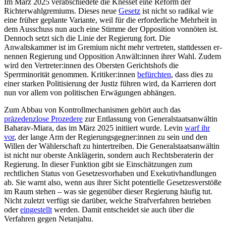
Im März 2025 verabschiedete die Knesset eine Reform der
Richterwahlgremiums. Die­ses neue
Gesetz
ist nicht so radikal wie
eine früher geplante Variante, weil für die erfor­derliche Mehrheit in
dem Ausschuss nun auch eine Stimme der Opposition vonnöten ist.
Dennoch setzt sich die Linie der Regie­rung fort. Die
Anwaltskammer ist im Gre­mium nicht mehr vertreten, stattdessen er­
nennen Regierung und Opposition An­wält:innen ihrer Wahl. Zudem
wird den Vertreter:innen des Obersten Gerichtshofs die
Sperrminorität genommen. Kritiker:in­nen
befürchten
, dass dies zu
einer starken Politisierung der Justiz führen wird, da Kar­rieren dort
nun vor allem von politischen Erwägungen abhängen.
Zum Abbau von Kontrollmechanismen gehört auch das
präzedenzlose Prozedere
zur Entlassung von Generalstaatsanwältin
Baharav-Miara, das im März 2025 initiiert wurde. Levin
warf ihr
vor
, der lange Arm der Regierungsgegner:innen zu sein und den
Willen der Wählerschaft zu hinter­treiben. Die Generalstaatsanwältin
ist nicht nur oberste Anklägerin, sondern auch Rechtsberaterin der
Regierung. In dieser Funktion gibt sie Einschätzungen zum
rechtlichen Status von Gesetzesvorhaben und Exekutivhandlungen
ab. Sie warnt also, wenn aus ihrer Sicht potentielle Ge­setzesverstöße
im Raum stehen – was sie gegenüber dieser Regierung häufig tut.
Nicht zuletzt verfügt sie darüber, welche Strafverfahren betrieben
oder
eingestellt
werden. Damit entscheidet sie auch über die
Verfahren gegen Netanjahu.