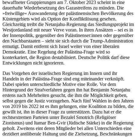
bewaffneter Gruppierungen am 7. Oktober 2023 scheint in eine
dauerhafte Wiederbesetzung des Gazastreifens zu münden. Die
»freiwillige« Auswanderung der palästinensischen Bevölkerung des
Küstengebiets wird als Option der Konfliktlösung gesehen.
Gleichzeitig treibt die Netanjahu-Regierung das Siedlungsprojekt im
Westjordanland mit neuer Verve voran. In ihren Ansätzen – sei es in
der Innenpolitik, gegenüber den Palästinenser:innen oder gegenüber
den Nachbarstaaten – sieht sie sich durch die Trump-Administration
ermutigt. Damit entfernt sich Israel weiter von einer liberalen
Demokratie. Eine Regelung der Palästina-Frage wird so
konterkariert, die Region destabilisiert. Deutsche Politik darf diese
Entwicklungen nicht ignorieren.
Das Vorgehen der israelischen Regierung im Innern und ihr
Handeln in der Palästina-Frage sind eng miteinander verknüpft.
Dabei spielen unterschiedliche Motive eine Rolle. Vor dem
Hintergrund der Strafverfahren gegen ihn hat Benjamin Netanjahu
erstens nach Mehrheiten gesucht, die ihm die Möglichkeit geben,
selbst gegen die Justiz vorzugehen. Nach fünf Wahlen in den Jahren
von 2019 bis 2022 ist es ihm gelungen, eine Koalition zu bilden, die
gewillt ist, ihn in dieser Frage zu unterstützen. Dazu hat er die
rechtsextremen Par­teien unter Bezalel Smotrich (Religiöser
Zionismus) und Itamar Ben-Gvir (Jüdische Stärke) in die Regierung
geholt. Zweitens eint deren Mitglieder bei allen Unterschieden eine
dezidiert antiliberale Haltung und die Zielsetzung, Beschränkungen