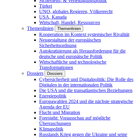
Sicherheits- & Verteidigungspolitik
Türkei
UNO, globales Regieren, Völkerrecht
USA, Kanada
Wirtschaft, Handel, Ressourcen
Themenlinien
Themenlinien
Kooperation im Kontext systemischer Rivalität
Neugestaltung der europäischen
Sicherheitsordnung
Autokratisierung als Herausforderung für die
deutsche und europäische Politik
Wirtschaftliche und technologische
Transformationen
Dossiers
Dossiers
Cybersicherheit und Digitalpolitik: Die Rolle des
Digitalen in der internationalen Politik
Die USA und die transatlantischen Beziehungen
Energiepolitik
Europawahlen 2024 und die nächste strategische
Agenda der EU
Flucht und Migration
Foresight: Vorausschau auf mögliche
Überraschungen
Klimapolitik
Russlands Krieg gegen die Ukraine und seine