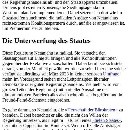
des Regie­rungshandelns ab- und den Staatsapparat umzubauen.
Drittens gibt es einen Konsens, die Siedlungsagenda im
Westjordanland zu implementieren. Dabei setzen sich dort wie im
Gazastreifen zuneh­mend die radikalen Ansätze von Netan­jahus
rechtsextremen Koalitionspartnern durch, auf die er ange­wiesen ist,
um Pre­mierminister zu bleiben.
Die Unterwerfung des Staates
Diese Regierung Netanjahu ist radikal. Sie versucht, den
Staatsapparat auf Linie zu bringen und alle Kontrollfunktionen
gegen­über der Exekutive abzuschaffen. Dabei beruft sie sich stets
darauf, von der Mehr­heit gewählt worden zu sein. Über eine solche
verfügt sie allerdings seit März 2023 in keiner seriösen
Umfrage
mehr. Im Vor­dergrund stehen nicht Leitprinzipien libe­raler
Demokratie oder guten Regierungshandelns. Vielmehr wird von
großen Teilen der Regierung (mit partieller Ausnahme der
ultraorthodoxen Parteien) alles als macht­politisch begriffen und in
Freund-Feind-Schemata eingeordnet.
Es gehe darum, so Netanjahu, die
»Herrschaft der Bürokraten«
zu
beenden. Dabei betrachtet er alle, die nicht den Willen der
Regierung umsetzen, als illegitim – als Teil eines
»tiefen Staates«
,
der mit der Opposi­tion im Bunde sei. Wenn offizielle Amts­träger