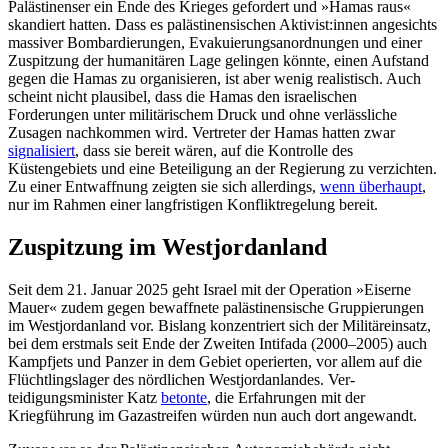
Palästinenser ein Ende des Krieges gefordert und »Hamas raus«
skandiert hatten. Dass es palästinensischen Aktivist:innen angesichts
massiver Bombar­dierungen, Evakuierungsanordnungen und einer
Zuspitzung der humanitären Lage gelingen könnte, einen Aufstand
gegen die Hamas zu organisieren, ist aber wenig rea­listisch. Auch
scheint nicht plausibel, dass die Hamas den israelischen
Forderungen unter militärischem Druck und ohne ver­lässliche
Zusagen nachkommen wird. Ver­treter der Hamas hatten zwar
signalisiert
, dass sie bereit wären, auf die Kontrol­le des
Küstengebiets und eine Beteiligung an der Regierung zu verzichten.
Zu einer Entwaffnung zeigten sie sich allerdings,
wenn über­haupt
,
nur im Rahmen einer langfristigen Konfliktregelung bereit.
Zuspitzung im Westjordanland
Seit dem 21. Januar 2025 geht Israel mit der Operation »Eiserne
Mauer« zudem gegen bewaffnete palästinensische Gruppierungen
im Westjordanland vor. Bislang konzen­triert sich der Militäreinsatz,
bei dem erstmals seit Ende der Zweiten Intifada (2000–2005) auch
Kampfjets und Panzer in dem Gebiet operierten, vor allem auf die
Flüchtlings­lager des nördlichen Westjordanlandes. Ver­
teidigungsminister Katz
betonte
, die Er­fah­rungen mit der
Kriegführung im Gaza­streifen würden nun auch dort angewandt.