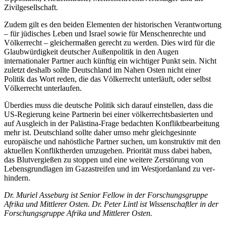
Zivilgesellschaft.
Zudem gilt es den beiden Elementen der historischen Verantwortung
– für jüdi­sches Leben und Israel sowie für Menschenrechte und
Völkerrecht – gleichermaßen gerecht zu werden. Dies wird für die
Glaub­würdigkeit deutscher Außenpolitik in den Augen
internationaler Partner auch künftig ein wichtiger Punkt sein. Nicht
zuletzt des­halb sollte Deutschland im Nahen Osten nicht einer
Politik das Wort reden, die das Völkerrecht unterläuft, oder selbst
Völker­recht unterlaufen.
Überdies muss die deutsche Politik sich darauf einstellen, dass die
US-Regierung keine Partnerin bei einer völkerrechts­basierten und
auf Ausgleich in der Paläs­tina-Frage bedachten Konfliktbearbeitung
mehr ist. Deutschland sollte daher umso mehr gleichgesinnte
europäische und nah­östliche Partner suchen, um konstruktiv mit den
aktuellen Konfliktherden umzugehen.
Priorität muss dabei haben,
das Blut­vergießen zu stoppen und eine weitere Zerstörung von
Lebensgrundlagen im Gaza­streifen und im Westjordanland zu ver­
hindern.
Dr. Muriel Asseburg ist Senior Fellow in der Forschungsgruppe
Afrika und Mittlerer Osten. Dr. Peter Lintl ist Wissenschaftler in der
Forschungsgruppe Afrika und Mittlerer Osten.