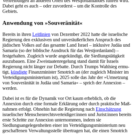
Vertreibungen an anderen Orten des Westjordanlandes führen wird.
Dabei geht es auch – oder zuvorderst – um die Kontrolle des
Gebiets.
Anwendung von »Souveränität«
Bereits in ihren
Leitlinien
von Dezember 2022 hatte die israelische
Regierung den ex­klusiven und unveräußerlichen Anspruch des
jüdischen Volkes auf das gesamte Land Israel – inklusive Judäa und
Samaria (so der biblische Ausdruck für das Westjordanland) –
festgehalten. Zugleich wurde ange­kündigt, die Siedlungstätigkeit
auszubauen. Eine Zweistaatenregelung stand damit für Israels
Regierung nicht länger zur Debatte. Durch Trumps Wahlsieg ermu­
tigt,
kündigte
Finanzminister Smotrich an (der zugleich Minister im
Verteidigungs­minis­te­rium ist), 2025 solle das Jahr der »Umsetzung
von Souveränität in Judäa und Sama­ria« – sprich der Annexion –
werden.
Dabei ist es für die Dynamik vor Ort kaum erheblich, ob die
Annexion durch eine for­male Erklärung oder durch prakti­sche Maß­
nahmen erfolgt. Ohnehin hat die Regierung nach
Einschätzung
israelischer Menschenrechtsverteidiger:innen und Jurist:innen bereits
erste Schritte zur Anne­xion unter­nommen, indem sie
Siedlungsangelegenheiten einer im Verteidigungsministerium neu
geschaffenen Verwaltungsstelle über­tragen hat, die einen Smot­rich