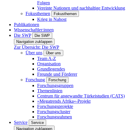
Folgen
Vereinte Nationen und nachhaltige Entwicklung
Fokusthemen
Fokusthemen
Krieg in Nahost
Publikationen
Wissenschaftler:innen
Die SWP
Die SWP
Navigation zuklappen
Zur Übersicht: Die SWP
Über uns
Über uns
Team A-Z
Organisation
Grundlegendes
Freunde und Förderer
Forschung
Forschung
Forschungsgruppen
Themenlinien
Centrum für angewandte Türkeistudien (CATS)
»Megatrends Afrika«-Projekt
Forschungsprojekte
Forschungscluster
Forschungsrahmen
Service
Service
Navigation zuklappen