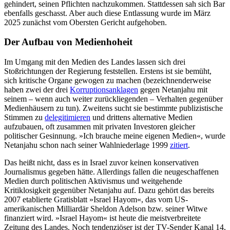
gehindert, seinen Pflichten nachzukommen. Stattdessen sah sich Bar
ebenfalls geschasst. Aber auch diese Entlas­sung wurde im März
2025 zunächst vom Obers­ten Gericht aufgehoben.
Der Aufbau von Medienhoheit
Im Umgang mit den Medien des Landes las­sen sich drei
Stoßrichtungen der Regierung feststellen. Erstens ist sie bemüht,
sich kriti­sche Organe gewogen zu machen (bezeichnenderweise
haben zwei der drei
Korrup­tionsanklagen
gegen Netanjahu mit
seinem – wenn auch weiter zurückliegenden – Verhalten gegenüber
Medienhäusern zu tun). Zweitens sucht sie bestimmte publizis­tische
Stimmen zu
delegitimieren
und drit­tens alternative Medien
aufzubauen, oft zu­sammen mit privaten Investoren gleicher
politischer Gesinnung. »Ich brauche meine eigenen Medien«, wurde
Netanjahu schon nach seiner Wahlniederlage 1999
zitiert
.
Das heißt nicht, dass es in Israel zuvor keinen konservativen
Journalismus gege­ben hätte. Allerdings fallen die neugeschaffenen
Medien durch politischen Aktivismus und weitgehende
Kritiklosigkeit gegenüber Netanjahu auf. Dazu gehört das bereits
2007 etablierte Gratisblatt »Israel Hayom«, das vom US-
amerikanischen Milliardär Sheldon Adelson bzw. seiner Witwe
finan­ziert wird. »Israel Hayom« ist heute die meistverbreitete
Zeitung des Landes. Noch tendenziöser ist der TV-Sender Kanal 14,