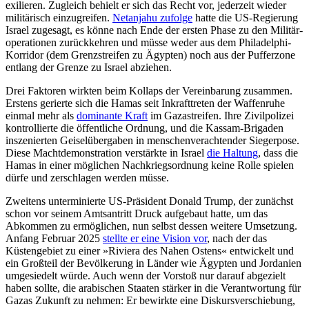
exilieren. Zugleich behielt er sich das Recht vor, jederzeit wieder
militä­risch einzugreifen.
Netanjahu zufolge
hatte die US-Regierung
Israel zugesagt, es könne nach Ende der ersten Phase zu den Militär­
operationen zurückkehren und müsse weder aus dem Philadelphi-
Korridor (dem Grenz­streifen zu Ägypten) noch aus der Puffer­zone
entlang der Grenze zu Israel abziehen.
Drei Faktoren wirkten beim Kollaps der Vereinbarung zusammen.
Erstens gerierte sich die Hamas seit Inkrafttreten der Waf­fenruhe
einmal mehr als
dominante Kraft
im Gazastreifen. Ihre Zivilpolizei
kon­trol­lierte die öffentliche Ordnung, und die Kas­sam-Brigaden
inszenierten Geiselübergaben in menschenverachtender Sieger­pose.
Diese Machtdemonstration verstärkte in Israel
die Haltung
, dass die
Hamas in einer mög­lichen Nachkriegsordnung keine Rolle spie­len
dürfe und zerschlagen werden müsse.
Zweitens unterminierte US-Präsident Donald Trump, der zunächst
schon vor sei­nem Amtsantritt Druck aufgebaut hatte, um das
Abkommen zu ermöglichen, nun selbst dessen weitere Umsetzung.
Anfang Februar 2025
stellte er eine Vision vor
, nach der das
Küstengebiet zu einer »Riviera des Nahen Ostens« entwickelt und
ein Groß­teil der Bevölkerung in Länder wie Ägypten und Jordanien
umgesiedelt würde. Auch wenn der Vorstoß nur darauf abge­zielt
haben sollte, die arabischen Staaten stärker in die Verantwortung für
Gazas Zukunft zu nehmen: Er bewirkte eine Dis­kursverschie­bung,