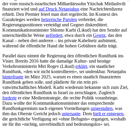
der vom russisch-israelischen Milliardärssohn Yitzchak Mirilashvili
finanziert wird und
auf Druck Netanjahus
eine Nachrichtenlizenz
erhielt. Den Premier feiert man dort regelrecht. Im Kontext des
Gazakrieges werden
hetzerische Parolen
verbreitet, die
Regierungspositionen verteidigt und Gegner diskreditiert.
Kommunikations­minister Shlomo Karhi (Likud) hat den Sender auf
unterschiedliche Weise
geför­dert
, etwa durch ein
Gesetz
, das den
Kanal – neben drei anderen – ins private Kabel­netz auf­nimmt,
während die öffentliche Hand die hohen Gebühren dafür trägt.
Parallel dazu nimmt die Regierung den öffentlichen Rundfunk ins
Visier. Bereits 2016 hatte die damalige Kultur- und heu­tige
Verkehrsministerin Miri Regev (Likud)
erklärt
, ein staatlicher
Rundfunk, »den wir nicht kontrollieren«, sei undenkbar. Netan­jahu
hinterfragte
im März 2025, warum es einen staatlich finanzierten
Rundfunk geben solle, und plädierte für ein rein pri­
vatwirtschaftliches Modell. Karhi wiederum bekannte sich zum Ziel,
den öffentlichen Rundfunk in Israel zu zerschlagen. Zugleich
forderte
er eine Medienstrategie, die rechte Politik voranbringe.
Dazu wollte der Kom­munikationsminister das entsprechende
Rundfunkgremium nach eigenen Vorstellungen
umgestalten
, was
ihm das Oberste Gericht jedoch
untersagte
. Dem
hielt er entgegen
,
die gerichtliche Verfügung sei »ohne Befugnis« ergangen, weshalb
sie für ihn »nichtig, unverbindlich und bedeutungslos« sei.