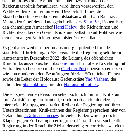
sich an professionelle Standards hal­ten bzw. Kritik an der
Regierungspolitik formu­lieren, wird ihnen vorgeworfen, den
Wählerwillen zu unterminieren. Dies be­trifft führende
Staatsbedienstete wie die Generalstaatsanwältin Gali Baharav-
Miara, den Chef des Inlandsgeheimdienstes
Shin Bet
, Ronen Bar,
den ehemaligen Armeechef
Herzi Halevi
, die Richterinnen und
Richter des Obersten Gerichtshofs und selbst Likud-Politiker wie
den ehemaligen Verteidigungsminister Yoav Gallant.
Es geht aber weit darüber hinaus und gilt potentiell für alle
staatlichen Einrichtungen. So versuchte die Regierung seit ihrem
Amtsantritt im Dezember 2022, die Leitung des öffentlichen
Rundfunks auszutauschen, das
Gremium
für höhere Erziehung mit
Vertrauten zu besetzen und den
Chef der Post
ebenso zu ersetzen
wie unter anderem den Beauftragten für den öffentlichen Dienst
sowie die Leiter der Holocaust-Gedenkstätte
Yad Vashem
, des
nationalen
Statistikbüros
und der
Nationalbibliothek
.
Die entsprechenden Personen sehen sich nicht nur mit Kritik an
ihrer Amtsführung konfrontiert, sondern oft auch mit delegi­ti­
mierenden Kampagnen aus den Reihen der Regierung und ihrer
Unterstützer:innen. Kritiker:innen der Regierung spre­chen hier von
Netanjahus
»Giftmaschinerie«
. In vielen Fällen waren jedoch
Klagen gegen Entlassungen erfolgreich. Daraufhin versuchte die
Regierung in der Regel, ihr Ziel anderweitig zu erreichen – indem