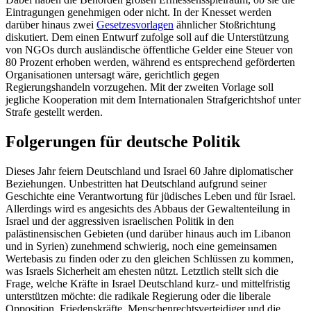
Eintragungen genehmigen oder nicht. In der Knesset werden
darüber hin­aus zwei
Gesetzesvorlagen
ähnlicher Stoß­richtung
diskutiert. Dem einen Entwurf zufolge soll auf die Unterstützung
von NGOs durch ausländische öffentliche Gel­der eine Steuer von
80 Prozent erhoben werden, während es entsprechend geför­der­ten
Organisationen untersagt wäre, gericht­lich gegen
Regierungshandeln vorzugehen. Mit der zweiten Vorlage soll
jegliche Ko­ope­ration mit dem Internationalen Strafgerichtshof unter
Strafe gestellt werden.
Folgerungen für deutsche Politik
Dieses Jahr feiern Deutschland und Israel 60 Jahre diplomatischer
Beziehungen. Un­bestritten hat Deutschland aufgrund seiner
Geschichte eine Verantwortung für jüdi­sches Leben und für Israel.
Allerdings wird es angesichts des Abbaus der Gewalten­teilung in
Israel und der aggressiven israeli­schen Politik in den
palästinensischen Ge­bieten (und darüber hinaus auch im Liba­non
und in Syrien) zunehmend schwierig, noch eine gemeinsamen
Wertebasis zu finden oder zu den gleichen Schlüssen zu kommen,
was Israels Sicherheit am ehesten nützt. Letztlich stellt sich die
Frage, welche Kräfte in Israel Deutschland kurz- und mit­telfristig
unterstützen möchte: die radikale Regierung oder die liberale
Opposition, Friedenskräfte, Menschenrechtsverteidiger und die