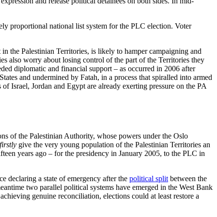
xpression and release political detainees on both sides. In mid-
rely proportional national list system for the PLC election. Voter
in the Palestinian Terri­tories, is likely to hamper campaigning and
es also worry about losing control of the part of the Territories they
eeded diplomatic and financial support – as occurred in 2006 after
States and undermined by Fatah, in a process that spiralled into armed
 of Israel, Jordan and Egypt are already exerting pressure on the PA
ions of the Palestinian Authority, whose powers under the Oslo
firstly
give the very young popu­lation of the Palestinian Territories an
ifteen years ago – for the presi­dency in January 2005, to the PLC in
ce declaring a state of emer­gency after the
political split
between the
meantime two parallel political systems have emerged in the West Bank
chieving genuine reconciliation, elections could at least restore a