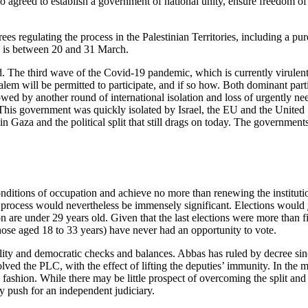
agreed to establish a government of national unity, ensure freedom of e
es regu­lating the process in the Palestinian Terri­tories, including a pu
sts is between 20 and 31 March.
ned. The third wave of the Covid-19 pandemic, which is currently virulent 
salem will be permitted to participate, and if so how. Both dominant parti
lowed by another round of international isolation and loss of urgently n
 This gov­ernment was quickly isolated by Israel, the EU and the United 
 Gaza and the political split that still drags on today. The governments
conditions of occupation and achieve no more than renewing the institut
process would nevertheless be immensely significant. Elec­tions would
on
are under 29 years old. Given that the last elections were more than f
those aged 18 to 33 years) have never had an opportunity to vote.
ility and demo­cratic checks and balances. Abbas has ruled by decree sin
ed the PLC, with the effect of lifting the deputies’ immunity. In the 
ashion. While there may be little prospect of over­coming the split and a
ly push for an independent judiciary.