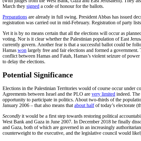
(with judges from the West Bank, Gaza and East Jerusalem). They also 
March they
signed
a code of honour for the ballots.
Preparations
are already in full swing. President Abbas has issued decre
registration was carried out in mid-Feb­ruary. Registration of party li
Yet it is by no means certain that all the elections will occur as plan
voting. Nor is it clear whether the Palestin­ian population of East Jeru
currently govern. Another fear is that a successful ballot could be fol
Hamas
won
largely free and fair elec­tions and formed a government.
conflict between Hamas and Fatah, Hamas’s violent seizure of power in
to delay the elections.
Potential Significance
Elections in the Palestinian Territories would of course occur under 
Agreements between Israel and the PLO are
very limited
indeed. The 
op­por­tunity to participate in politics. About
two-thirds of the populati
Janu­ary 2006 – that also means that
about half
of today’s electorate (
Secondly
it would be a first step towards restoring political accountab
West Bank and Gaza in June 2007. In December 2018 he finally dissolv
and Gaza, both of which are governed in an increasingly authoritarian f
counterweight to the executive, and the legislative council would like