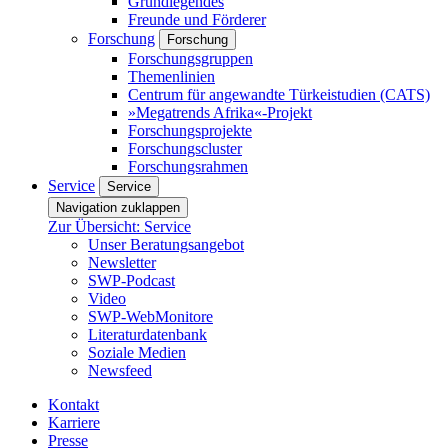
Grundlegendes
Freunde und Förderer
Forschung
Forschung
Forschungsgruppen
Themenlinien
Centrum für angewandte Türkeistudien (CATS)
»Megatrends Afrika«-Projekt
Forschungsprojekte
Forschungscluster
Forschungsrahmen
Service
Service
Navigation zuklappen
Zur Übersicht: Service
Unser Beratungsangebot
Newsletter
SWP-Podcast
Video
SWP-WebMonitore
Literaturdatenbank
Soziale Medien
Newsfeed
Kontakt
Karriere
Presse