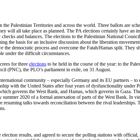
in the Palestinian Territories and across the world. Three ballots are sch
they will all take place as planned. The PA elections certainly have an im
atic checks and bal­ances. The elections to the Palestinian National Coun
shing the basis for an inclusive discussion about the lib­eration moveme
evive the democratic process and overcome the Fatah/Hamas split. They sh
ble under the difficult circumstances.
rees for three
elections
to be held in the course of the year: to the Pal
ncil (PNC), the PLO’s parliament in exile, on 31 August.
international community – especially Germany and its EU partners – to re
ship with the United States after four years of dysfunc­tionality unde
, which governs the West Bank, and Hamas, which governs in Gaza. The 
sum­mer 2020 of a formal annexation of parts of the West Bank. In view o
re resuming talks towards reconciliation between the rival leaderships. T
ns.
election results, and agreed to secure the polling stations with official,