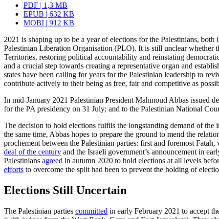
PDF | 1,3 MB
EPUB | 632 KB
MOBI | 912 KB
2021 is shaping up to be a year of elections for the Palestinians, both 
Palestinian Liberation Organisation (PLO). It is still unclear whether 
Terri­tories, restoring political accountability and reinstating democr
and a crucial step towards creating a repre­sentative organ and establi
states have been calling for years for the Palestinian leadership to r
contribute actively to their being as free, fair and competitive as possi
In mid-January 2021 Palestinian President Mahmoud Abbas issued dec
for the PA presidency on 31 July; and to the Palestinian National Cou
The decision to hold elections fulfils the longstanding demand of the 
the same time, Abbas hopes to prepare the ground to mend the relation
prochement between the Palestinian parties: first and foremost Fatah
deal of the century
and the Israeli government’s announcement in early 
Palestinians
agreed
in autumn 2020 to hold elections at all levels befo
efforts
to overcome the split had been to prevent the holding of electio
Elections Still Uncertain
The Palestinian parties
committed
in early February 2021 to accept the 