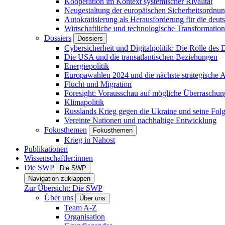
Kooperation im Kontext systemischer Rivalität
Neugestaltung der europäischen Sicherheitsordnu
Autokratisierung als Herausforderung für die deut
Wirtschaftliche und technologische Transformatio
Dossiers
Dossiers
Cybersicherheit und Digitalpolitik: Die Rolle des Di
Die USA und die transatlantischen Beziehungen
Energiepolitik
Europawahlen 2024 und die nächste strategische
Flucht und Migration
Foresight: Vorausschau auf mögliche Überraschu
Klimapolitik
Russlands Krieg gegen die Ukraine und seine Fol
Vereinte Nationen und nachhaltige Entwicklung
Fokusthemen
Fokusthemen
Krieg in Nahost
Publikationen
Wissenschaftler:innen
Die SWP
Die SWP
Navigation zuklappen
Zur Übersicht: Die SWP
Über uns
Über uns
Team A-Z
Organisation