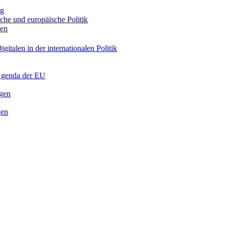
ng
sche und europäische Politik
nen
gitalen in der internationalen Politik
 Agenda der EU
ngen
gen