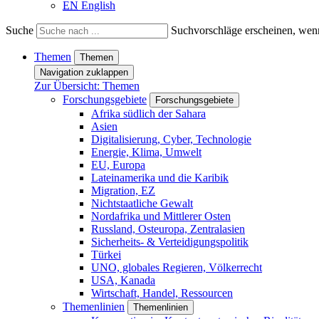
EN
English
Suche
Suchvorschläge erscheinen, wenn
Themen
Themen
Navigation zuklappen
Zur Übersicht: Themen
Forschungsgebiete
Forschungsgebiete
Afrika südlich der Sahara
Asien
Digitalisierung, Cyber, Technologie
Energie, Klima, Umwelt
EU, Europa
Lateinamerika und die Karibik
Migration, EZ
Nichtstaatliche Gewalt
Nordafrika und Mittlerer Osten
Russland, Osteuropa, Zentralasien
Sicherheits- & Verteidigungspolitik
Türkei
UNO, globales Regieren, Völkerrecht
USA, Kanada
Wirtschaft, Handel, Ressourcen
Themenlinien
Themenlinien