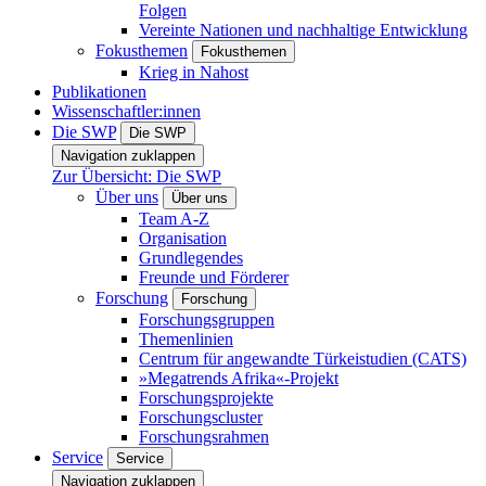
Folgen
Vereinte Nationen und nachhaltige Entwicklung
Fokusthemen
Fokusthemen
Krieg in Nahost
Publikationen
Wissenschaftler:innen
Die SWP
Die SWP
Navigation zuklappen
Zur Übersicht: Die SWP
Über uns
Über uns
Team A-Z
Organisation
Grundlegendes
Freunde und Förderer
Forschung
Forschung
Forschungsgruppen
Themenlinien
Centrum für angewandte Türkeistudien (CATS)
»Megatrends Afrika«-Projekt
Forschungsprojekte
Forschungscluster
Forschungsrahmen
Service
Service
Navigation zuklappen