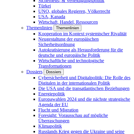
Sicherheits- & Verteidigungspolitik
Türkei
UNO, globales Regieren, Völkerrecht
USA, Kanada
Wirtschaft, Handel, Ressourcen
Themenlinien
Themenlinien
Kooperation im Kontext systemischer Rivalität
Neugestaltung der europäischen
Sicherheitsordnung
Autokratisierung als Herausforderung für die
deutsche und europäische Politik
Wirtschaftliche und technologische
Transformationen
Dossiers
Dossiers
Cybersicherheit und Digitalpolitik: Die Rolle des
Digitalen in der internationalen Politik
Die USA und die transatlantischen Beziehungen
Energiepolitik
Europawahlen 2024 und die nächste strategische
Agenda der EU
Flucht und Migration
Foresight: Vorausschau auf mögliche
Überraschungen
Klimapolitik
Russlands Krieg gegen die Ukraine und seine