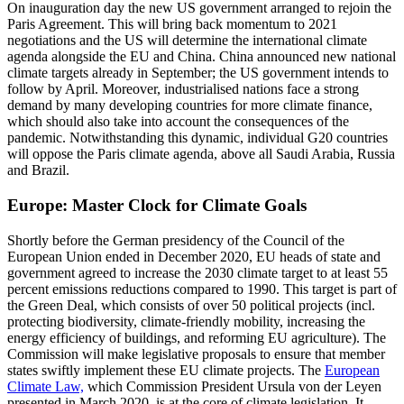
On inauguration day the new US government arranged to rejoin the
Paris Agreement. This will bring back momentum to 2021
negotiations and the US will determine the international climate
agenda along­side the EU and China. China an­nounced new national
climate targets already in September; the US government intends to
follow by April. Moreover, indus­trialised nations face a strong
demand by many developing countries for more cli­mate finance,
which should also take into account the consequences of the
pandemic. Notwithstanding this dynamic, individual G20 countries
will oppose the Paris climate agenda, above all Saudi Arabia, Russia
and Brazil.
Europe: Master Clock for Climate Goals
Shortly before the German presidency of the Council of the
European Union ended in December 2020, EU heads of state and
government agreed to increase the 2030 climate target to at least 55
percent emis­sions reductions compared to 1990. This target is part of
the Green Deal, which con­sists of over 50 political projects (incl.
pro­tecting biodiversity, climate-friendly mobil­ity, increasing the
energy efficiency of build­ings, and reforming EU agriculture). The
Commission will make legislative proposals to ensure that member
states swiftly im­plement these EU climate projects. The
Euro­pean
Climate Law,
which Commission President Ursula von der Leyen
presented in March 2020, is at the core of climate legis­lation. It