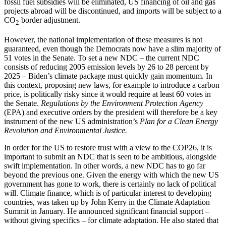
fossil fuel subsidies will be eliminated, US financing of oil and gas
projects abroad will be discontinued, and imports will be subject to a
CO
border adjustment.
2
However, the national implementation of these measures is not
guaranteed, even though the Democrats now have a slim majority of
51 votes in the Senate. To set a new NDC – the current NDC
consists of reducing 2005 emission levels by 26 to 28 percent by
2025 – Biden’s climate package must quickly gain momentum. In
this context, proposing new laws, for example to introduce a carbon
price, is politically risky since it would require at least 60 votes in
the Senate.
Regulations by the Environment Protection Agency
(EPA) and executive orders by the president will therefore be a key
instrument of the new US administration’s
Plan for a Clean Energy
Revolution and Environ­mental Justice.
In order for the US to restore trust with a view to the COP26, it is
important to submit an NDC that is seen to be ambitious, along­side
swift implementation. In other words, a new NDC has to go far
beyond the pre­vious one. Given the energy with which the new US
government has gone to work, there is certainly no lack of political
will. Cli­mate finance, which is of particular interest to developing
countries, was taken up by John Kerry in the Climate Adaptation
Summit in January. He announced signifi­cant financial support –
without giving specifics – for climate adaptation. He also stated that