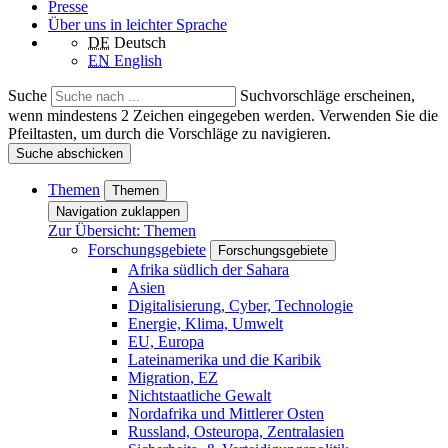
Presse
Über uns in leichter Sprache
DE
Deutsch
EN
English
Suche
Suchvorschläge erscheinen,
wenn mindestens 2 Zeichen eingegeben werden. Verwenden Sie die
Pfeiltasten, um durch die Vorschläge zu navigieren.
Suche abschicken
Themen
Themen
Navigation zuklappen
Zur Übersicht: Themen
Forschungsgebiete
Forschungsgebiete
Afrika südlich der Sahara
Asien
Digitalisierung, Cyber, Technologie
Energie, Klima, Umwelt
EU, Europa
Lateinamerika und die Karibik
Migration, EZ
Nichtstaatliche Gewalt
Nordafrika und Mittlerer Osten
Russland, Osteuropa, Zentralasien