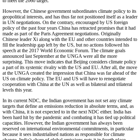
to meet the 2060 target.
However, the Chinese government sub­ordinates climate policy to its
geopolitical interests, and has thus far not positioned itself as a leader
in UN negotiations. On the contrary, encouraged by US foreign
policy of the past four years China has retracted promises that it had
made as part of the Paris Agreement negotiations. Originally
Chinese leader Xi along with the EU and other countries intended to
fill the leader­ship gap left by the US, but no actions fol­lowed his
speech at the 2017 World Eco­nomic Forum. The climate goals
announced last September at the UNGA were all the more
surprising. This move indicates that Beijing considers climate policy
a part of its systemic rivalry with the US and EU. After all, the move
at the UNGA created the im­pression that China was far ahead of the
US on climate policy. The EU and US will have to renego­tiate
cooperation with China at the UN as well as bilateral and trilateral
levels this year.
In its current NDC, the Indian govern­ment has not set any climate
targets that define an emissions reduction in absolute terms, and, as
with China, it is not expected to in the next NDC either. India has
been hard hit by the pandemic and combating it has tied up political
capacities. However, the Indian government has always been
reserved on international environmental commitments, in particular
because it sees industrialised nations as responsible for climate
change. India’s share of global emissions puts it in fourth place.