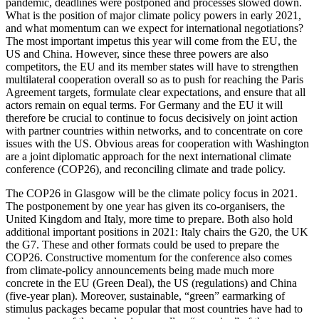
pandemic, deadlines were postponed and processes slowed down.
What is the position of major climate policy powers in early 2021,
and what momentum can we expect for international negotiations?
The most important impetus this year will come from the EU, the
US and China. However, since these three powers are also
competitors, the EU and its member states will have to strengthen
multilateral cooperation overall so as to push for reaching the Paris
Agreement targets, formulate clear expectations, and ensure that all
actors remain on equal terms. For Germany and the EU it will
therefore be crucial to continue to focus decisively on joint action
with partner countries within networks, and to concentrate on core
issues with the US. Obvious areas for cooperation with Washington
are a joint diplomatic approach for the next international climate
conference (COP26), and rec­on­ciling climate and trade policy.
The COP26 in Glasgow will be the climate policy focus in 2021.
The postponement by one year has given its co-organisers, the
United Kingdom and Italy, more time to prepare. Both also hold
additional impor­tant positions in 2021: Italy chairs the G20, the UK
the G7. These and other formats could be used to prepare the
COP26. Con­structive momentum for the conference also comes
from climate-policy announcements being made much more
concrete in the EU (Green Deal), the US (regulations) and China
(five-year plan). Moreover, sus­tainable, “green” earmarking of
stimulus packages became popular that most coun­tries have had to