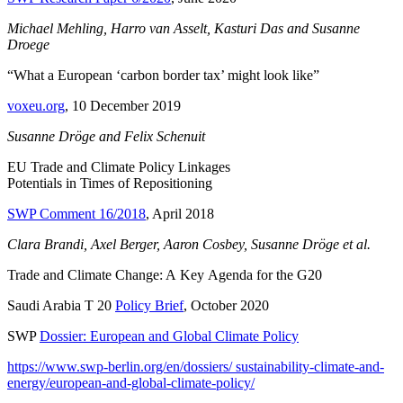
Michael Mehling, Harro van Asselt, Kasturi Das
and
Susanne
Droege
“What a European ‘carbon border tax’ might look like”
voxeu.org
, 10 December
2019
Susanne Dröge
and
Felix Schenuit
EU Trade and Climate Policy Linkages
Potentials in Times of Repositioning
SWP Comment 16/2018
, April 2018
Clara Brandi, Axel Berger, Aaron Cosbey, Susanne Dröge et al.
Trade and Climate Change: A Key Agenda for the G20
Saudi Arabia T 20
Policy Brief
, October
2020
SWP
Dossier:
European and Global Climate Policy
https://www.swp-berlin.org/en/dossiers/ sustainability-climate-and-
energy/european-and-global-climate-policy/