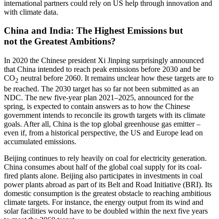
international partners could rely on US help through innovation and
with climate data.
China and India: The Highest Emissions but
not the Greatest Ambitions?
In 2020 the Chinese president Xi Jinping surprisingly announced
that China in­tended to reach peak emissions before 2030 and be
CO
neutral before 2060. It remains unclear how these targets are to
2
be reached. The 2030 target has so far not been sub­mitted as an
NDC. The new five-year plan 2021–2025, announced for the
spring, is expected to contain answers as to how the Chinese
government intends to reconcile its growth targets with its climate
goals. After all, China is the top global greenhouse gas emitter –
even if, from a historical per­spective, the US and Europe lead on
accu­mulated emissions.
Beijing continues to rely heavily on coal for electricity generation.
China consumes about half of the global coal supply for its coal-
fired plants alone. Beijing also partici­pates in investments in coal
power plants abroad as part of its Belt and Road Initiative (BRI). Its
domestic consumption is the greatest obstacle to reaching ambitious
cli­mate targets. For instance, the energy out­put from its wind and
solar facilities would have to be doubled within the next five years