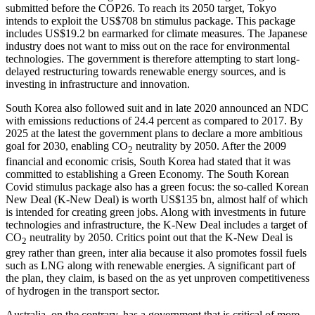
submitted before the COP26. To reach its 2050 target, Tokyo
intends to exploit the US$708 bn stimulus package. This package
includes US$19.2 bn earmarked for climate measures. The Japanese
industry does not want to miss out on the race for environmental
technologies. The government is therefore attempting to start long-
delayed restructuring towards renewable energy sources, and is
investing in infrastructure and innovation.
South Korea also followed suit and in late 2020 announced an NDC
with emis­sions reductions of 24.4 percent as com­pared to 2017. By
2025 at the latest the government plans to declare a more ambi­tious
goal for 2030, enabling CO
neutrality by 2050. After the 2009
2
financial and eco­nomic crisis, South Korea had stated that it was
committed to establishing a Green Economy. The South Korean
Covid stimulus package also has a green focus: the so-called Korean
New Deal (K‑New Deal) is worth US$135 bn, almost half of which
is intend­ed for creating green jobs. Along with invest­ments in future
technologies and infrastructure, the K-New Deal includes a target of
CO
neutrality by 2050. Critics point out that the K-New Deal is
2
grey rather than green, inter alia because it also promotes fossil fuels
such as LNG along with renew­able energies. A significant part of
the plan, they claim, is based on the as yet unproven competitiveness
of hydrogen in the trans­port sector.
Australia, on the contrary, has a govern­ment that is critical of more