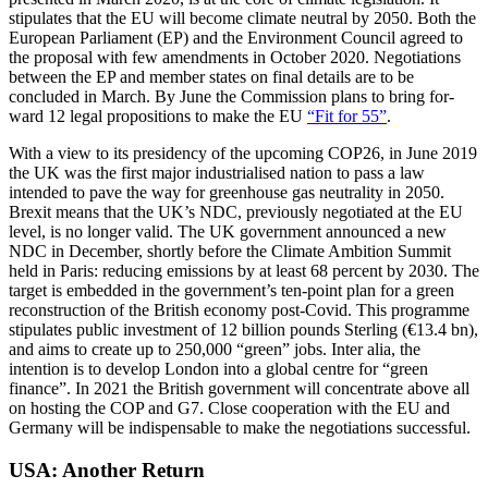
stipulates that the EU will become climate neutral by 2050. Both the
European Parliament (EP) and the Environment Coun­cil agreed to
the proposal with few amend­ments in October 2020. Negotiations
be­tween the EP and member states on final details are to be
concluded in March. By June the Com­mission plans to bring for­
ward 12 legal propositions to make the EU
“Fit for 55”
.
With a view to its presidency of the up­coming COP26, in June 2019
the UK was the first major industrialised nation to pass a law
intended to pave the way for green­house gas neutrality in 2050.
Brexit means that the UK’s NDC, previously negotiated at the EU
level, is no longer valid. The UK government announced a new
NDC in December, shortly before the Climate Am­bition Summit
held in Paris: reducing emissions by at least 68 percent by 2030. The
target is embedded in the government’s ten-point plan for a green
reconstruction of the British economy post-Covid. This pro­gramme
stipulates public investment of 12 billion pounds Sterling (€13.4 bn),
and aims to create up to 250,000 “green” jobs. Inter alia, the
intention is to develop London into a global centre for “green
finance”. In 2021 the British government will concentrate above all
on hosting the COP and G7. Close cooperation with the EU and
Germany will be indispensable to make the negotiations successful.
USA: Another Return