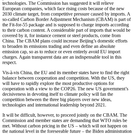
technologies. The Com­mission has suggested it will relieve
European companies, which face rising costs because of the new
2030 climate tar­get, from competitive pressure caused by imports. A
so-called Carbon Border Adjust­ment Mechanism (CBAM) is part of
the Fit-for-55 package and is sup­posed to charge imports according
to their carbon content. A considerable part of imports that would be
covered by it, for instance cement or steel products, come from
China. The CBAM plans could increase Beijing’s domestic efforts
to broaden its emissions trading and even define an abso­lute
emission cap, so as to reduce or even entirely avoid EU import
charges. Again transparent data are an in­dispensable tool in this
respect.
Vis-à-vis China, the EU and its member states have to find the right
balance be­tween cooperation and competition. With the US, they
will have to rapidly explore the most productive options for
cooperation with a view to the COP26. The new US gov­ern­ment’s
decisiveness in devoting itself to climate policy will fan the
competition between the three big players over new ideas,
technologies and international leader­ship beyond 2021.
It will be difficult, however, to proceed jointly on the CBAM. The
Commission and member states are demanding that WTO rules be
met. Without carbon pricing in the US – which will not happen on
the national level in the foreseeable future – the Biden administration