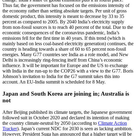
Thus far, the government has focused on the emis­sions intensity of
the economy rather than setting absolute targets. Per unit of gross
domestic product, this intensity is meant to decrease by 33 to 35
percent as compared to 2005. By 2040 India’s electricity supply
from non-fossil sources is to reach 40 per­cent of the total. Due to the
economic con­sequences of the coronavirus pandemic, India’s
emissions fell for the first time in 40 years. If this trend (which is
mainly based on less coal-based electricity generation) continues, the
country is heading towards a share of 60 to 65 percent non-fossil
ener­gies. Many G77 countries see India as a role model, and New
Delhi is increasingly ring-fencing itself from China’s economic
influ­ence. It will be important for Europe and the US to exchange
with India in the run-up to the COP26 with a view to the G77. Boris
Johnson’s invitation to India for the G7 summit takes this into
account. An EU-India summit is scheduled for 8 May.
Japan and South Korea are joining in; Australia is
not
After Beijing published its climate targets, the Japanese government
followed suit in October 2020 and declared its intention of making
the country climate-neutral by 2050 (according to
Climate Action
Tracker
). Japan’s current NDC for 2030 is seen as lacking ambition.
However, President Suga has announced that a higher target will be