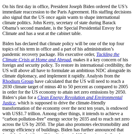
On his first day in office, President Joseph Biden ordered the US’s
immediate reaccession to the Paris Agreement. His staffing decisions
also signal that the US once again wants to shape international
climate poli­tics. John Kerry, secretary of state during Barack
Obama’s second mandate, is the Special Presidential Envoy for
Climate and has a seat at the cabinet table.
Biden has declared that climate policy will be one of the top four
topics of his term in office and a part of his adminis­tration’s
pandemic recovery package. His executive order,
Tackling the
Climate Crisis at Home and Abroad
, makes it a key concern of his
foreign and security policy. To restore its international credibility, the
US will above all have to formulate an ambitious NDC alongside its
climate diplomacy, and implement it rapidly. Analysts from the
Rhodium Group
have calculated that the US will need to reach a
2030 climate target of minus 40 to 50 percent as compared to 2005
in order for the US economy to attain net zero emissions by 2050.
Biden‘s plan for a
Clean Energy Revolution and Environmental
Justice
, which is supposed to drive the cli­mate-friendly
transformation of the econ­o­my over the next ten years, is endowed
with US$1.7 trillion. Among other things, it intends to achieve a
“carbon pollution-free” energy sector by 2035 and to reach net zero
across the US by 2050. The plan also pro­motes electromobility and
energy efficiency of buildings. Biden has further announced that