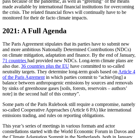
pass because of the pan­demic, as well as “greening” of the means
made available by international financial institutions for overcoming
the crisis. The related financial flows will continually have to be
monitored for their de facto climate impacts.
2021: A Full Agenda
The Paris Agreement stipulates that its par­ties have to submit new
and more ambi­tious Nationally Determined Contributions (NDCs)
on climate mitigation, adap­tation and finance. By the end of January,
71 countries
had provided new NDCs. Long-term climate plans are
also due.
36 coun­tries plus the EU
have committed to so-called
neutrality targets. They determine long-term goals based on
Article 4
of the Paris Agrement
in which parties commit to “achiev[ing] a
balance between anthropogenic emissions by sources and removals
by sinks of greenhouse gases [soils, forests, reservoirs – authors’
note] in the second half of this century”.
Some parts of the Paris Rulebook still require a compromise, namely
so-called Cooperative Approaches (Article 6 PA) like international
emissions trading, and rules on reporting obligations.
This year’s series of meetings in various formats and actor
constellations started with the World Economic Forum in Davos and
the Climate Adaptation Summit in the Netherlands, both in January.