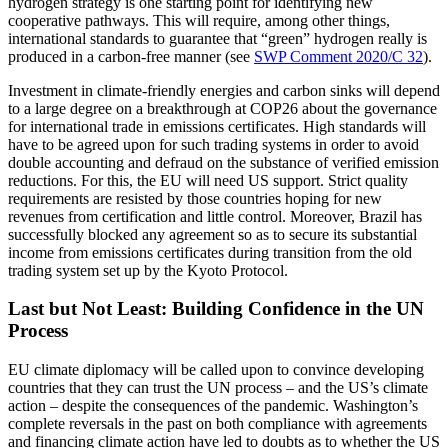
hydrogen strategy is one starting point for identifying new
cooperative pathways. This will require, among other things,
international standards to guarantee that “green” hydrogen really is
produced in a carbon-free manner (see
SWP Comment 2020/C 32
).
Investment in climate-friendly energies and carbon sinks will depend
to a large degree on a breakthrough at COP26 about the governance
for international trade in emissions certificates. High standards will
have to be agreed upon for such trading systems in order to avoid
double accounting and defraud on the substance of verified emission
reductions. For this, the EU will need US support. Strict quality
requirements are resisted by those countries hop­ing for new
revenues from certification and little control. Moreover, Brazil has
successfully blocked any agreement so as to secure its substantial
income from emissions cer­tifi­cates during transition from the old
trad­ing system set up by the Kyoto Protocol.
Last but Not Least: Building Confidence in the UN
Process
EU climate diplomacy will be called upon to convince developing
countries that they can trust the UN process – and the US’s climate
action – despite the consequences of the pandemic. Washington’s
complete reversals in the past on both compliance with agreements
and financing climate action have led to doubts as to whether the US