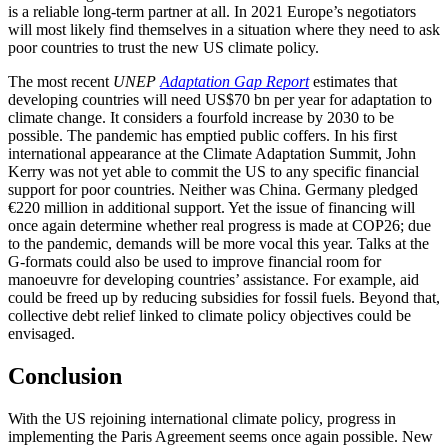
is a reliable long-term partner at all. In 2021 Europe’s negotiators
will most likely find themselves in a situation where they need to ask
poor countries to trust the new US climate policy.
The most recent
UNEP
Adaptation Gap Report
estimates that
developing countries will need US$70 bn per year for adaptation to
climate change. It considers a fourfold increase by 2030 to be
possible. The pan­demic has emptied public coffers. In his first
international appearance at the Cli­mate Adaptation Summit, John
Kerry was not yet able to commit the US to any spe­cific financial
support for poor countries. Neither was China. Germany pledged
€220 million in additional support. Yet the issue of financing will
once again determine whether real progress is made at COP26; due
to the pandemic, demands will be more vocal this year. Talks at the
G-formats could also be used to improve financial room for
manoeuvre for developing countries’ assis­tance. For example, aid
could be freed up by reducing subsidies for fossil fuels. Beyond that,
collective debt relief linked to climate policy objectives could be
envisaged.
Conclusion
With the US rejoining international climate policy, progress in
implementing the Paris Agreement seems once again possible. New