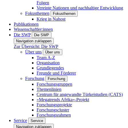
Folgen
Vereinte Nationen und nachhaltige Entwicklung
Fokusthemen
Fokusthemen
Krieg in Nahost
Publikationen
Wissenschaftler:innen
Die SWP
Die SWP
Navigation zuklappen
Zur Übersicht: Die SWP
Über uns
Über uns
Team A-Z
Organisation
Grundlegendes
Freunde und Förderer
Forschung
Forschung
Forschungsgruppen
Themenlinien
Centrum für angewandte Türkeistudien (CATS)
»Megatrends Afrika«-Projekt
Forschungsprojekte
Forschungscluster
Forschungsrahmen
Service
Service
Navigation zuklappen