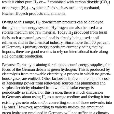
result is either pure H
or – if combined with carbon diox­ide (CO
)
2
2
or nitrogen (N
) – synthetic fuels
such as methane, methanol,
2
Fischer-Tropsch
products and ammonia.
Owing to this range, H
downstream products can be deployed
2
throughout the energy system. Hydrogen can also be used as a
storage medium and raw material. Today H
produced from fossil
2
fuels such as natural gas and coal is already being used at oil
refineries and in the chemical indus­try. Since more than 70 per cent
of Germany’s primary energy needs are cur­rently being met by
imports, there are good reasons to rely on international trade along­
side domestic production.
Because Germany is aiming for climate-neutral energy supplies, the
focus of the German debate is green hydrogen. This is produced by
electrolysis from renewable electricity, a process in which no green­
house gases are emitted. Other factors in its favour are that the cost
of generating power from renewable sources has plummeted and
surplus electricity obtained from wind and solar energy is
periodically available. For this reason, there is much discussion
in Germany about using H
as a storage
medium and feeding it into
2
existing gas net­
works and/or converting some of those networks into
H
ones. However, according to various studies, the amount of
2
green hydro­gen produced in Germany will not suffice in a climate-