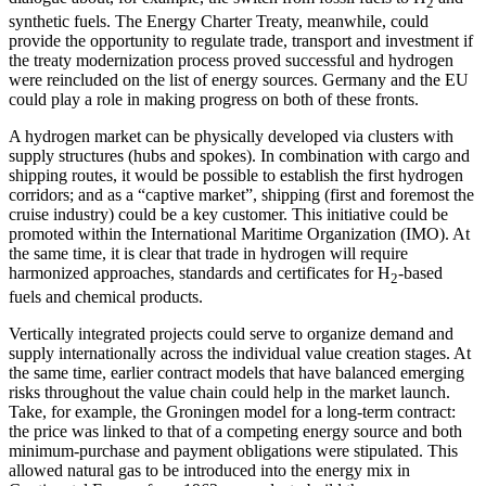
2
synthetic fuels. The Energy Charter Treaty, meanwhile, could
provide the opportunity to regulate trade, transport and investment if
the treaty modernization
process proved successful and hydrogen
were
reincluded on the list of energy sources. Ger
­many and the EU
could play a role in mak­ing progress on both of these fronts.
A hydrogen market can be physically de­veloped via clusters with
supply structures (hubs and spokes). In combination with cargo and
shipping routes, it would be pos­sible to establish the first hydrogen
corri­dors; and as a “captive market”, shipping
(first and foremost the
cruise industry) could
be a key customer. This initiative could be
promoted within the International Mari­time Organization (IMO). At
the same time, it is clear that trade in hydrogen will re­quire
harmonized approaches, standards and certificates for H
-based
2
fuels and chemical products.
Vertically integrated projects could serve
to organize demand and
supply internation
­ally across the individual value creation stages. At
the same time, earlier contract models that have balanced emerging
risks throughout the value chain could help in the market launch.
Take, for example, the Groningen model for a long-term contract:
the price was linked to that of a competing energy source and both
minimum-purchase and payment obligations were stipulated. This
allowed natural gas to be introduced into the energy mix in