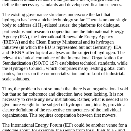
define the necessary standards and develop certifica­tion schemes.
The existing governance structures under­score the fact that
hydrogen has been a niche technology so far. There is no one single
body to address all H
-related issues:
the platforms for dialogue,
2
partnerships and research cooperation are the Internation­al
Energy
Agency (IEA), the International Renew­able Energy Agency
(IRENA) and the Clean Energy Ministerial and its hydrogen
initiative (in which the EU is represented but not Germany). IEA
and IRENA offer topical analyses on the subject of hydrogen. The
relevant technical committee of the International Organization for
Standardi­zation (ISO/TC 197) establishes technical stand­ards, while
the Hydrogen Council, which comprises many leading global com­
panies, focuses on the commercialization and roll-out of industrial-
scale solutions.
Thus, the problem is not so much that there is an organizational void
but that so far coherence and direction have been lacking. It is not
necessary to create any new institutions. Rather, what is needed is to
give more weight to the subject of hydro­gen and, ideally, provide a
clearer definition of the respective competences of the individual
organizations. This requires co­operation between first movers.
The International Energy Forum (IEF) could be another venue for a
dialogue about, for example, the switch from fossil fuels to H
and