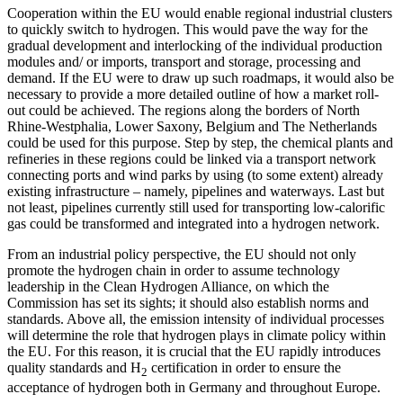
Cooperation within the EU would enable
regional industrial clusters
to quickly switch
to hydrogen. This would pave the way for the
gradual development and interlocking of the individual production
modules and/ or imports, transport and storage, process­ing and
demand. If the EU were to draw up such roadmaps, it would also be
necessary to provide a more detailed outline of how a market roll-
out could be achieved. The regions along the borders of North
Rhine-Westphalia, Lower Saxony, Belgium and The Netherlands
could be used for this pur­pose. Step by step, the chemical plants and
refineries in these regions could be linked via a transport network
connecting ports and wind parks by using (to some extent) already
existing infrastructure – namely, pipelines and waterways. Last but
not least, pipelines currently still used for transport­ing low-calorific
gas could be transformed and integrated into a hydrogen network.
From an industrial policy perspective, the EU should not only
promote the hydro­gen chain in order to assume technology
leadership in the Clean Hydrogen Alliance, on which the
Commission has set its sights; it should also establish norms and
standards. Above all, the emission intensity of individual processes
will determine the role that hydrogen plays in climate policy with­in
the EU. For this reason, it is crucial that the EU rapidly introduces
quality standards and H
certification in order to ensure the
2
acceptance of hydrogen both in Germany and throughout Europe.