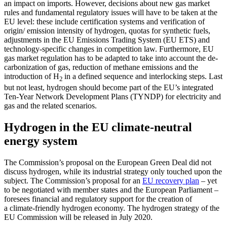
an impact on imports. However, deci­
sions about new gas market
rules and fun­da
­mental regulatory issues will have to be taken at the
EU level: these include certifi­cation systems and verification of
origin/ emis­sion intensity of hydrogen, quotas for synthetic fuels,
adjustments in the EU Emis­sions Trading System (EU ETS) and
tech­nology-specific changes in competition law. Furthermore, EU
gas market regulation has to be adapted to take into account the de­
carbonization of gas, reduction of methane emissions and the
introduction of H
in a defined sequence and interlocking steps. Last
2
but not least, hydrogen should become part of the EU’s integrated
Ten-Year Net­work Development Plans (TYNDP) for elec­tricity and
gas and the related scenarios.
Hydrogen in the EU climate-neutral
energy system
The Commission’s proposal on the Euro­pean Green Deal did not
discuss hydrogen, while its industrial strategy only touched upon the
subject. The Commission’s pro­posal for an
EU recovery plan
– yet
to be negotiated with member states and the European Parliament –
foresees financial and regulatory support for the creation of
a climate-friendly hydrogen economy. The hydrogen strategy of the
EU Commission will be released in July 2020.