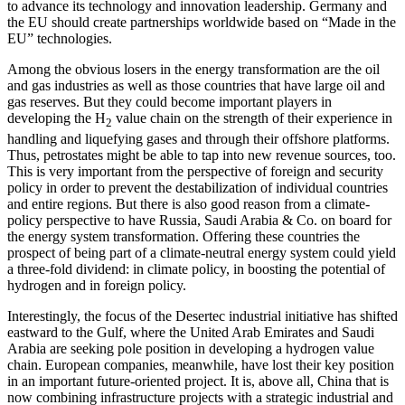
to advance its technology and innova­
tion leadership. Germany and
the EU should
create partnerships worldwide based on “Made in the
EU” technologies.
Among the obvious losers in the energy transformation are the oil
and gas indus­tries as well as those countries that have large oil and
gas reserves. But they could become important players in
developing the H
value chain on the strength of their experience in
2
handling and liquefying gases and through their offshore platforms.
Thus, petrostates might be able to tap into new revenue sources, too.
This is very important from the perspective of foreign and security
policy in order to prevent the destabilization
of individual countries
and entire regions.
But there is also good reason from a climate-
policy perspective to have Russia, Saudi Arabia & Co. on board for
the energy system transformation. Offering these countries the
prospect of being part of a climate-neutral energy system could yield
a three-fold dividend: in climate policy, in boosting the potential of
hydrogen and in foreign policy.
Interestingly, the focus of the Desertec industrial initiative has shifted
eastward to the Gulf, where the United Arab Emirates and Saudi
Arabia are seeking pole position
in developing a hydrogen value
chain. Euro
pean companies, meanwhile, have lost their key position
in an important future-ori­ent­ed
project. It is, above all, China that is
now com­­bining infrastructure projects with a strategic industrial and