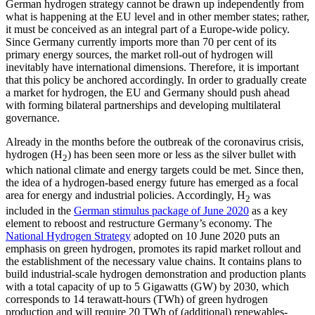
German
hydrogen strategy cannot be drawn up independently from
what is happening at the EU level and in other member states; rather,
it must be conceived as an integral part
of a Europe-wide policy.
Since Germany currently imports more than 70 per cent of its
primary energy sources, the market roll-out of hydrogen will
inevitably have inter
na­tional dimensions. Therefore, it is important
that this policy be anchored accordingly.
In order to gradually create
a market for hydrogen, the EU and Germany should push ahead
with forming bilateral partnerships and developing multilateral
governance.
Already in the months before the outbreak of the coronavirus crisis,
hydrogen (H
) has been seen more or less as the silver bullet with
2
which national climate and energy tar­gets could be met. Since then,
the idea of a hydrogen-based energy future has emerged as a focal
area for energy and industrial policies. Accordingly, H
was
2
included in the
German stimulus package of June 2020
as a key
element to reboost and restructure Germany’s economy. The
National Hydro­gen Strategy
adopted on 10 June 2020 puts an
emphasis on green hydrogen, promotes its rapid market rollout and
the establishment of the necessary value chains. It con­tains plans to
build industrial-scale hydro­gen demonstration and production plants
with a total capacity of up to 5 Gigawatts (GW) by 2030, which
corresponds to 14 tera­watt-hours (TWh) of green hydrogen
production and will require 20 TWh of (additional) renewables-