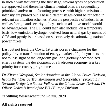
in such a way that during the first stage, several types of production
are approved and thereafter climate-neutral ones are sequentially
prioritized and/or manufacturing processes with higher emissions-
inten­sity are phased out. These different stages could be reflected in
relevant certification schemes. From the perspective of industrial as
well as foreign and security policy, such an adaptive model would
be advantageous. The EU could then also include, on a tem­po­rary
basis, low-emissions hydrogen derived from natural gas by means of
CCS and pyrolysis, or based on successively de­carbonizing national
power mixes.
Last but not least, the Covid-19 crisis
poses a challenge for the
policy-driven trans­
formation of energy markets. If policy­makers are
not to lose sight of the long-term goal of a globally decarbonized
energy system, the development of a hydrogen economy is a key
priority for recovery pro­grammes.
Dr Kirsten Westphal, Senior Associate in the Global Issues Division,
heads the “Energy Transformation and Geopolitics” project. Dr
Susanne Dröge is a Senior Fellow in the Global Issues Division. Dr
Oliver Geden is head of the EU
/
Europe Division.
© Stiftung Wissenschaft und Politik, 2020
All rights reserved