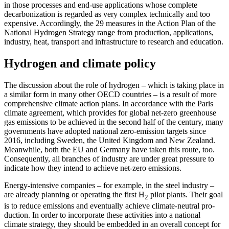
in those processes and end-use applications
whose complete
decarbonization is regarded
as very complex technically and too
expen­sive. Accordingly, the 29 measures in the Action Plan of the
National Hydrogen Strat­egy range from production, applications,
industry, heat, transport and infrastructure to research and education.
Hydrogen and climate policy
The discussion about the role of hydrogen –
which is taking place in
a similar form in many other OECD countries – is a result of more
comprehensive climate action plans. In accordance with the Paris
climate agree­ment, which provides for global net-zero greenhouse
gas emissions to be achieved in the second half of the century, many
gov­ern­ments have adopted national zero-emis­sion targets since
2016, including Sweden, the United Kingdom and New Zealand.
Meanwhile, both the EU and Germany have taken this route, too.
Consequently, all branches of industry are under great pres­sure to
indicate how they intend to achieve net-zero emissions.
Energy-intensive companies – for exam­
ple, in the steel industry –
are already plan
­ning or operating the first H
pilot plants. Their goal
2
is to reduce emissions and eventually achieve climate-neutral pro­
duc­tion. In order to incorporate these activities
into a national
climate strategy, they should
be embedded in an overall concept for