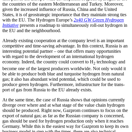
the countries of the eastern Mediterranean and Turkey. Moreover,
given the increased influence of Russia, China and the United
States, it is of geostrategic importance that they maintain strong ties
with the EU. The Hydrogen Europe’s
2x40 GW Green Hydrogen
Initiative
presents a road­map to simultaneously roll-out hydrogen in
the EU and the neighbourhood.
Already existing cooperation at the company level is an important
competitive and time-saving advantage. In this context, Russia is an
interesting potential partner – one that offers many opportunities
with re­gard to the development of an international hydrogen
economy. Indeed, the country could convert to H
technology and
2
become one of the largest producers worldwide. Not only would it
be able to produce both blue and turquoise hydrogen from natural
gas; it also has abundant wind potential, which could be used to
produce green hydrogen.
Furthermore, infrastructure for the trans­
port of gas from Russia to the EU already exists.
At the same time, the case of Russia shows that opinions currently
diverge over where and at what stage of the value chain hydrogen
should be produced. Right now, Gazprom continues to focus on the
export of natural gas; as far as the Russian com­pany is concerned,
gas should be used for hydrogen production only when it reaches
Germany. While this is the easiest way for Gazprom to keep its own
business model in step with the times, there are also technical