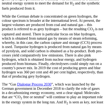
neutral energy system to meet the demand for H
and the syn­thetic
2
fuels produced from it.
While the German debate is concentrated
on green hydrogen, the
colour spectrum is broader at the international level. At pres­ent, the
largest volumes are produced from coal and natural gas – this
product is re­ferred to as grey hydrogen – but the result­ing CO
is not
2
captured and stored. There is particular focus on blue hydrogen,
which is obtained from natural gas by means of steam reforming,
whereby, in this case, the carbon capture and storage (CCS) process
is used. Turquoise hydrogen is produced from natural gas by means
of pyrolysis, and solid carbon is obtained as a by-product. Both pro­
cesses yield comparatively low emissions. There is also pink
hydrogen, which is obtained from nuclear energy, and hydro­gen
produced from biomass. Finally, elec­trolysers could simply run on a
country’s power mix. In 2019 the cost of producing green and blue
hydrogen was 360 per cent and 40 per cent higher, respectively, than
that of producing grey hydrogen.
The “Gas
Dialogue Process 2030
”,
which was launched by the
German government in December 2018 to clarify the role of gases
in a decarbonizing energy economy, sent a clear signal: Molecules
that are “CO
free or neutral
”
will continue to play an important role
2
in the energy system in the long run. And H
is seen as key, not least
2