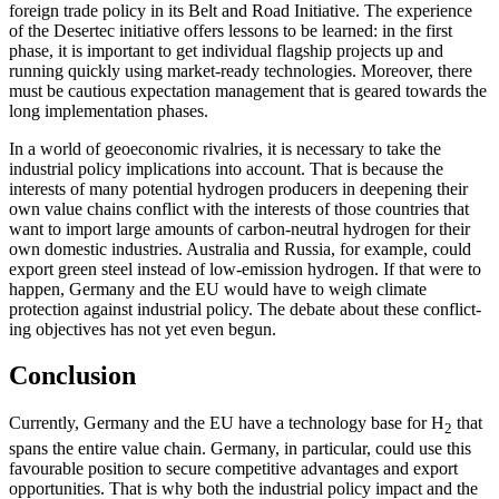
foreign trade policy in its Belt and Road Initiative. The experi­ence
of the Desertec initiative offers lessons to be learned: in the first
phase, it is impor­tant to get individual flagship proj­ects up and
running quickly using market-ready technologies. Moreover, there
must be cau­
tious expectation management that is gear­ed
towards the
long implementation phases.
In a world of geoeconomic rivalries, it is necessary to take the
industrial policy im­plications into account. That is because the
interests of many potential hydrogen pro­ducers in deepening their
own value chains conflict with the interests of those countries that
want to import large amounts of car­bon-neutral hydrogen for their
own domes­tic industries. Australia and Russia, for example, could
export green steel instead of low-emission hydrogen. If that were to
happen, Germany and the EU would have to weigh climate
protection against indus­trial policy. The debate about these con­flict­
ing objectives has not yet even begun.
Conclusion
Currently, Germany and the EU have a tech­nology base for H
that
2
spans the entire value chain. Germany, in particular, could use this
favourable position to secure com­petitive advantages and export
opportuni­ties. That is why both the industrial policy impact and the