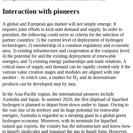
Interaction with pioneers
A global and European gas market will not simply emerge. It
requires joint efforts to kick-start demand and supply. In order to
prioritize, the following could serve as cri­teria for the selection of
partner countries: 1) the current level of deployment of hydro­gen
technologies; 2) membership of a com­mon regulatory and economic
area; 3) exist­
ing infrastructure and cooperation at the com
pany level;
4) the potential for and the existing deployment of renewable
energies;
and 5) existing energy partnerships and trade
relations. A
critical mass of supply and demand can be rapidly created only if the
various value creation stages and mod­ules are aligned with one
another – in which case, a market for H
and its downstream
2
products can be developed step by step.
In the Asia-Pacific region, the inter­nation­al pioneers include
Australia and Japan. In summer 2020, the first shipload of lique­fied
hydrogen is planned to depart from down under to Japan. Owing to
the vast size of its territory and its huge poten­tial for renewable
energies, Australia is re­garded as a sleeping giant in a global green
hydrogen economy. Moreover, with its terminals for liquefied
natural gas exports, the country has the infrastructure and know-how
to liquefy molecules and trans­port the gas in liquid form. However,