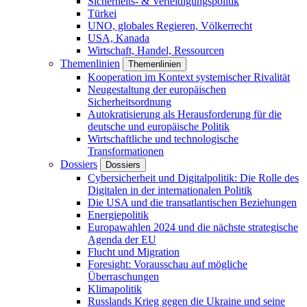
Sicherheits- & Verteidigungspolitik
Türkei
UNO, globales Regieren, Völkerrecht
USA, Kanada
Wirtschaft, Handel, Ressourcen
Themenlinien
Themenlinien
Kooperation im Kontext systemischer Rivalität
Neugestaltung der europäischen
Sicherheitsordnung
Autokratisierung als Herausforderung für die
deutsche und europäische Politik
Wirtschaftliche und technologische
Transformationen
Dossiers
Dossiers
Cybersicherheit und Digitalpolitik: Die Rolle des
Digitalen in der internationalen Politik
Die USA und die transatlantischen Beziehungen
Energiepolitik
Europawahlen 2024 und die nächste strategische
Agenda der EU
Flucht und Migration
Foresight: Vorausschau auf mögliche
Überraschungen
Klimapolitik
Russlands Krieg gegen die Ukraine und seine