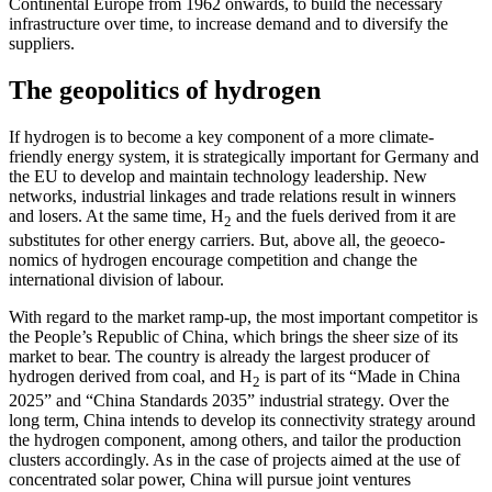
Continental Europe from 1962 onwards, to build the necessary
infrastructure over time, to increase de­mand and to diversify the
suppliers.
The geopolitics of hydrogen
If hydrogen is to become a key component of a more climate-
friendly energy system, it is strategically important for Germany and
the EU to develop and maintain technology leadership. New
networks, industrial link­ages and trade relations result in winners
and losers. At the same time, H
and the
fuels derived from it are
2
substitutes for other
energy carriers. But, above all, the geoeco­
nomics of hydrogen encourage competition and change the
international division of labour.
With regard to the market ramp-up, the most important competitor is
the People’s Republic of China, which brings the sheer size of its
market to bear. The country is already the largest producer of
hydrogen
derived from coal, and H
is part of its “Made
in China
2
2025” and “China Standards 2035” industrial strategy. Over the
long term, China intends to develop its connec­tivity strategy around
the hydrogen com­ponent, among others, and tailor the pro­duction
clusters accordingly. As in the case of proj­ects aimed at the use of
concentrated solar power, China will pursue joint ven­tures