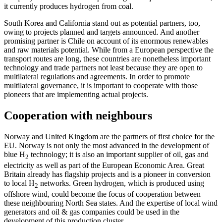
it currently produces hydrogen from coal.
South Korea and California stand out as potential partners, too,
owing to projects planned and targets announced. And an­other
promising partner is Chile on account of its enormous renewables
and raw ma­terials potential. While from a European perspective the
transport routes are long, these countries are nonetheless important
technology and trade partners not least because they are open to
multilateral regu­lations and agreements. In order to pro­mote
multilateral governance, it is impor­tant to cooperate with those
pioneers that are implementing actual projects.
Cooperation with neighbours
Norway and United Kingdom are the part­ners of first choice for the
EU. Norway is not only the most advanced in the develop­ment of
blue H
technology; it is also an important supplier of oil, gas and
2
electricity as well as part of the European Economic Area. Great
Britain already has flagship projects and is a pioneer in conversion
to local H
networks. Green hydrogen, which is produced using
2
offshore wind, could become the focus of cooperation between
these neighbouring North Sea states. And the expertise of local wind
generators and oil & gas companies could be used in the
development of this production cluster.