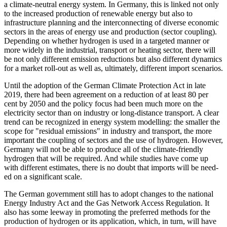
a climate-neutral energy system. In Germany, this is linked not only
to the increased pro­duction of renewable energy but also to
infrastructure planning and the interconnecting of diverse economic
sectors in the areas of energy use and production (sector coupling).
Depending on whether hydrogen
is used in a targeted manner or
more wide­ly
in the industrial, transport or heating sec­tor, there will
be not only different emis­sion reductions but also different dynamics
for a market roll-out as well as, ultimately, different import scenarios.
Until the adoption of the German Cli­mate Protection Act in late
2019, there had been agreement on a reduction of at least
80 per
cent by 2050 and the policy focus had
been much more on the
electricity sec­tor than on industry or long-distance trans­port. A clear
trend can be recognized in energy system modelling: the smaller the
scope for "residual emissions" in industry and trans­
port, the more
important the coupl­ing of sec
­tors and the use of hydrogen. However,
Ger­many will not be able to produce all of the climate-friendly
hydro­gen that will be re­
quired. And while studies have come up
with different estimates, there is no doubt that im­ports will be need­
ed
on a significant scale.
The German government still has to adopt
changes to the national
Energy Indus­try Act and the Gas Network Access Regu­lation. It
also has some leeway in promot­ing the pre­ferred methods for the
production of hydro­gen or its application, which, in turn, will have