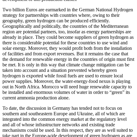
Two billion Euros are earmarked in the German National Hydrogen
strategy for partnerships with countries where, owing to their
geography, green hydrogen can be produced efficiently.
Geographically and politically, the countries of the Mediter­ranean
region are potential partners, too, insofar as energy partnerships are
already in place. They could become suppliers of green hydrogen as
there is considerable potential for these countries to use wind and
solar energy. Moreover, they would profit both from the installation
of facilities and from export revenues. But it remains the case that
the demand for renewable energy in the countries of origin must first
be met. It is only in this way that climate
change mitigation can be
taken into account
and a situation prevented whereby green
hydrogen is exported while fossil fuels are used to ensure local
power supplies. More­over, the water-energy-food nexus is playing
out in North Africa. Morocco will need huge
renewable capacity to
be installed and enor­mous volumes of water in order to “green” its
current ammonia production alone.
To date, the discussion in Germany has tended not to focus on
southern and south­eastern Europe and Ukraine, all of which are
integrated into the common energy mar­ket at the regulatory level
and all of whose infrastructure networks and existing trade
mechanisms could be used. In this respect, they are as well suited to
take part in the Europe-wide development of green hydrogen as are