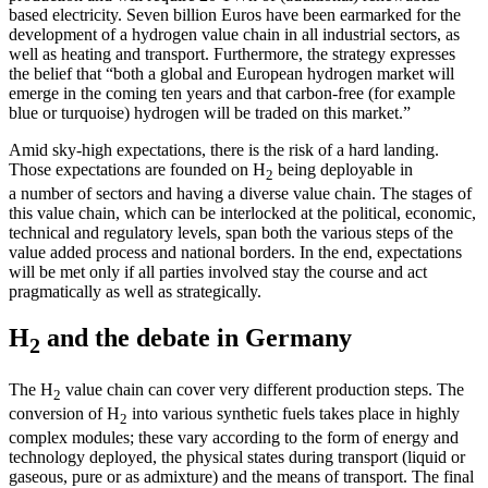
based electricity. Seven billion Euros have been earmarked for the
development of a hydrogen value chain in all industrial sectors, as
well as heating and transport. Furthermore, the strategy expresses
the belief that “both a global and European hydrogen market will
emerge in the coming ten years and that carbon-free (for example
blue or turquoise) hydrogen will be traded on this market.”
Amid sky-high expectations, there is the risk of a hard landing.
Those expectations are founded on H
being deployable in
2
a number of sectors and having a diverse value chain. The stages of
this value chain, which can be interlocked at the political, economic,
technical and regulatory levels, span both the various steps of the
value added process and national borders. In the end, expectations
will be met only if all parties involved stay the course and act
pragmatically as well as strategically.
H
and the debate in Germany
2
The H
value chain can cover very different production steps. The
2
conversion of H
into various synthetic fuels takes place in highly
2
complex modules; these vary according to
the form of energy and
technology deployed,
the physical states during transport (liquid or
gaseous, pure or as admixture) and the means of transport. The final