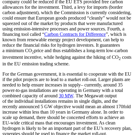
company could be reduced if the EU ETS provided free carbon
allowances for the investment. Third, a levy for imports (bor­der
carbon adjustment), which the Com­mission is currently considering,
could en­
sure that European goods produced “cleanly”
would not be
squeezed out of the market by products that were manufactured
using emission-intensive processes and power sources. Fourth, a
financing tool called “
Carbon Contracts for Difference
”, which is
known from renewable energy project de­velopment, can help to
reduce the financial risks for hydrogen investors. It guarantees
a minimum CO
price and thus establishes a long-term low-carbon
2
investment incentive, while hedging against the hiking of CO
costs
2
in the EU emission trading scheme.
For the German government, it is essential to cooperate with the EU
if the pilot proj­ects are to lead to a market roll-out. Larger plants are
needed to help ensure in­creases in supply– currently, around 35
power-to-gas installations are operating in Germany with a total
combined capacity of around
30 MW
. The Megawatt output
of the individual installations remains in single digits, and the
recently announced 5 GW objective would mean an almost 170fold
increase within less than 10 years in Ger­many alone. In order to
scale up demand, there should be concerted efforts to achieve an
EU-wide critical mass that encourages investment. As clean
hydrogen is likely to be an important part of the EU’s recovery plan,
synergies should be used to finance the market roll-out.