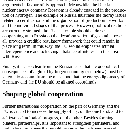
arguments in favour of its approach. Mean­while, the Russian
nuclear energy company Rosatom is already engaged in the produc­
tion of hydrogen. The example of Russia illustrates the thorny issues
related to cer­tification and the organization of produc­tion networks
and the individual stages of that process. However, political relations
are currently strained: the EU as a whole should endorse
cooperating with Russia on the decarbonization of gas and, above
all, provide a credible regulatory framework that could remain in
place long term. In this way, the EU would emphasize mutual
interdependence and achieving a balance of interests in this area
with Russia.
Finally, it is also clear from the Russian case that the geopolitical
consequences of a global hydrogen economy (see below) must be
taken into account from the outset and that the energy diplomacy of
Germany and the EU should be aligned accordingly.
Shaping global cooperation
Further international cooperation on the part of Germany and the
EU is crucial to increase the supply of H
, on the one hand, and to
2
achieve technological progress, on the other. Besides forming
bilateral part­ner­ships, it is important to strengthen pluri­
lateral and
multilateral initiatives that would
promote the hydrogen market,