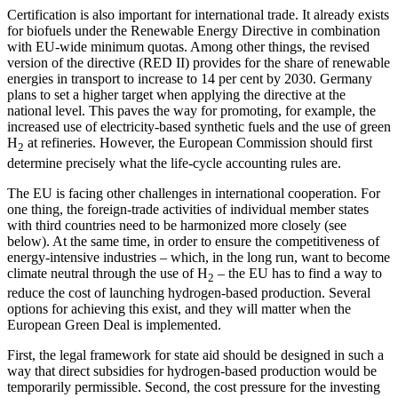
Certification is also important for international trade. It already exists
for biofuels under the Renewable Energy Directive in combination
with EU-wide minimum quo­tas. Among other things, the revised
version of the directive (RED II) provides for the share of renewable
energies in transport to increase to 14 per cent by 2030. Germany
plans to set a higher target when applying the directive at the
national level. This paves the way for promoting, for example, the
increased use of electricity-based syn­thetic fuels and the use of green
H
at refin­eries. However, the European Com­mission should first
2
determine precisely what the life-cycle accounting rules are.
The EU is facing other challenges in in­ter­national cooperation. For
one thing, the foreign-trade activities of individual mem­ber states
with third countries need to be harmonized more closely (see
below). At the same time, in order to ensure the com­petitiveness of
energy-intensive industries – which, in the long run, want to become
climate neutral through the use of H
– the EU has to find a way to
2
reduce the cost of launching hydrogen-based production. Several
options for achieving this exist, and they will matter when the
European Green Deal is implemented.
First, the legal framework for state aid should be designed in such a
way that direct subsidies for hydrogen-based produc­tion would be
temporarily permissible. Second, the cost pressure for the investing