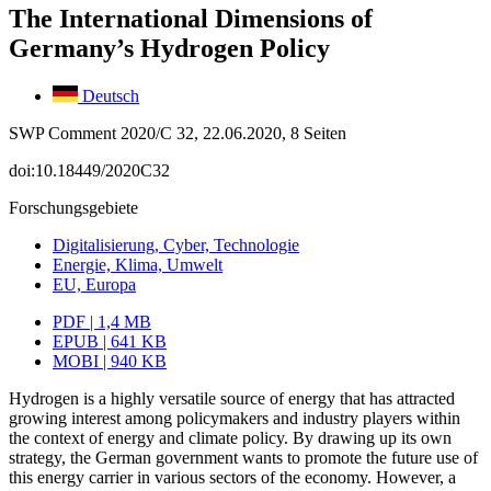
The International Dimensions of
Germany’s Hydrogen Policy
Deutsch
SWP Comment 2020/C 32, 22.06.2020, 8 Seiten
doi:10.18449/2020C32
Forschungsgebiete
Digitalisierung, Cyber, Technologie
Energie, Klima, Umwelt
EU, Europa
PDF | 1,4 MB
EPUB | 641 KB
MOBI | 940 KB
Hydrogen is a highly versatile source of energy that has attracted
growing interest among policymakers and industry players within
the context of energy and climate policy. By drawing up its own
strategy, the German government wants to promote the
future use of
this energy carrier in various sectors of the economy. However, a