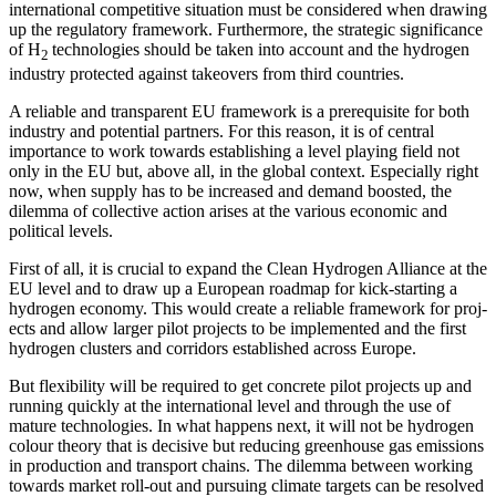
international competitive situation must be considered when drawing
up the regulatory framework. Furthermore, the strategic significance
of H
technologies
should be taken into account and the hydro
­gen
2
industry protected against takeovers from third countries.
A reliable and transparent EU framework
is a prerequisite for both
industry and poten
­­tial partners. For this reason, it is of central
importance to work towards establishing a level playing field not
only in the EU but, above all, in the global context. Especially right
now, when supply has to be
increased and demand boosted, the
dilemma
of collec­tive action arises at the various economic and
political levels.
First of all, it is crucial to expand the Clean Hydrogen Alliance at the
EU level and to draw up a European roadmap for kick-starting a
hydrogen economy. This would create a reliable framework for proj­
ects and allow larger pilot projects to be im­plemented and the first
hydrogen clus­ters and corridors established across Europe.
But flexibility will be required to get con­crete pilot projects up and
running quickly at the international level and through the use of
mature technologies. In what hap­pens next, it will not be hydrogen
colour theory that is decisive but reducing green­house gas emissions
in production and transport chains. The dilemma between working
towards market roll-out and pur­suing climate targets can be resolved