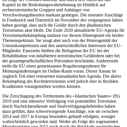
Kapitol ist die Bedrohungswahrnehmung im Hinblick auf
rechtsextremistische Gruppen und Anhänger von
Verschwörungstheorien markant gestiegen. Die erneuten Anschläge
in Frankreich und Österreich im November des vergangenen Jahres
haben gezeigt, dass auch die Gefahr durch den jihadistischen
Terrorismus akut bleibt. Die Ende 2020 aktualisierte EU-Agenda für
Terrorismusbekämpfung umfasst vor diesem Hintergrund ein breites
Themenspektrum. Sie zeugt aber auch von der Heterogenität der
Unions­kompetenzen und den unterschiedlichen Interessen der EU-
Mitglieder. Einerseits bleiben die Befugnisse der EU bei der
Rehabilitation von inhaftierten terroristischen Gefährdern oder bei
der gesamtgesellschaftlichen Prävention beschränkt. Andererseits
treibt die EU einen gemeinsamen Regulierungsrahmen für
Meinungsäußerungen im Online-Raum voran. Dieser Ansatz ist
zugleich Teil einer erneuerten transatlan­tischen Agenda. Die aktive
Bekämpfung des Rechtsterrorismus wird jedoch eher in flexiblen
Koalitionen vorangetrieben werden können.
Die Zerschlagung des Territoriums des »Isla­mischen Staates« (IS)
2019 und eine inten­sive Verfolgung von potentiellen Terroristen
durch Nachrichtendienste und Straf­verfolgungsbehörden haben
dazu geführt, dass schwerwiegende Anschläge, wie sie zwischen
2014 und 2017 in Europa beson­ders gehäuft erfolgten, weniger
wahrscheinlich geworden sind. Weder als Folge der sogenannten
Migra­tionskrise von 2015 noch durch die Rück­kehr ausländischer