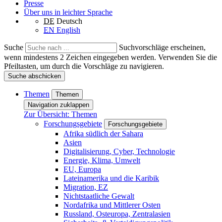
Presse
Über uns in leichter Sprache
DE
Deutsch
EN
English
Suche
Suchvorschläge erscheinen,
wenn mindestens 2 Zeichen eingegeben werden. Verwenden Sie die
Pfeiltasten, um durch die Vorschläge zu navigieren.
Suche abschicken
Themen
Themen
Navigation zuklappen
Zur Übersicht: Themen
Forschungsgebiete
Forschungsgebiete
Afrika südlich der Sahara
Asien
Digitalisierung, Cyber, Technologie
Energie, Klima, Umwelt
EU, Europa
Lateinamerika und die Karibik
Migration, EZ
Nichtstaatliche Gewalt
Nordafrika und Mittlerer Osten
Russland, Osteuropa, Zentralasien