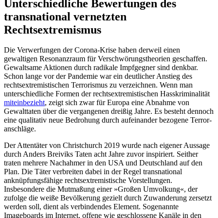
Unterschiedliche Bewertungen des
transnational vernetzten
Rechtsextremismus
Die Verwerfungen der Corona-Krise haben derweil einen
gewaltigen Resonanzraum für Verschwörungstheorien geschaffen.
Gewaltsame Aktionen durch radikale Impf­gegner sind denkbar.
Schon lange vor der Pandemie war ein deutlicher Anstieg des
rechtsextremistischen Terrorismus zu ver­zeichnen. Wenn man
unterschiedliche Formen der rechtsextremistischen Hass­kriminalität
miteinbezieht
, zeigt sich zwar für Europa eine Abnahme von
Gewalttaten über die vergangenen dreißig Jahre. Es be­steht dennoch
eine qualitativ neue Bedro­hung durch aufeinander bezogene Terror­
anschläge.
Der Attentäter von Christchurch 2019 wurde nach eigener Aussage
durch Anders Breiviks Taten acht Jahre zuvor inspiriert. Seither
traten mehrere Nachahmer in den USA und Deutschland auf den
Plan. Die Täter verbreiten dabei in der Regel trans­national
anknüpfungsfähige rechtsextremistische Vorstellungen.
Insbesondere die Mutmaßung einer »Großen Umvolkung«, der
zufolge die weiße Bevölkerung gezielt durch Zuwanderung zersetzt
werden soll, dient als verbindendes Element. Sogenannte
Imageboards im Internet, offene wie geschlossene Kanäle in den