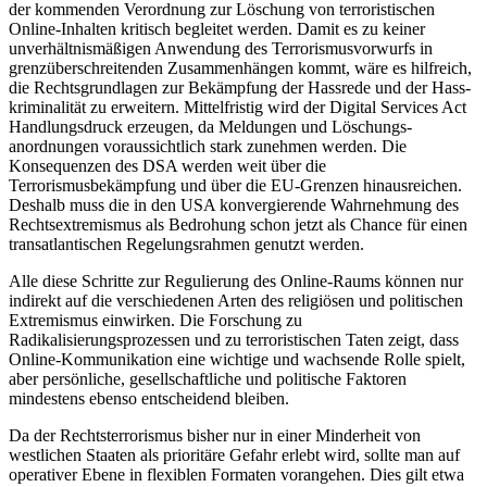
der kommenden Verordnung zur Löschung von terroristischen
Online-Inhalten kritisch begleitet werden. Damit es zu keiner
unverhältnismäßigen Anwendung des Terrorismusvorwurfs in
grenzüberschrei­tenden Zusammenhängen kommt, wäre es hilf­reich,
die Rechtsgrundlagen zur Bekämpfung der Hassrede und der Hass­
kriminalität zu erweitern. Mittelfristig wird der Digital Services Act
Handlungsdruck erzeugen, da Meldungen und Löschungs­
anordnungen voraussichtlich stark zuneh­men werden. Die
Konsequenzen des DSA werden weit über die
Terrorismusbekämpfung und über die EU-Grenzen hinaus­reichen.
Deshalb muss die in den USA kon­vergierende Wahrnehmung des
Rechts­extremismus als Bedrohung schon jetzt als Chance für einen
transatlantischen Rege­lungsrahmen genutzt werden.
Alle diese Schritte zur Regulierung des Online-Raums können nur
indirekt auf die verschiedenen Arten des religiösen und politischen
Extremismus einwirken. Die Forschung zu
Radikalisierungsprozessen und zu terroristischen Taten zeigt, dass
Online-Kommunikation eine wichtige und wachsende Rolle spielt,
aber persönliche, gesellschaftliche und politische Faktoren
mindestens ebenso entscheidend bleiben.
Da der Rechtsterrorismus bisher nur in einer Minderheit von
westlichen Staaten als prioritäre Gefahr erlebt wird, sollte man auf
operativer Ebene in flexiblen Formaten vorangehen. Dies gilt etwa