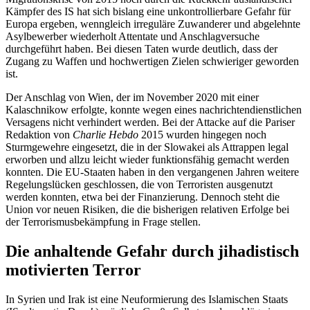
Kämpfer des IS hat sich bislang eine un­kontrollierbare Gefahr für
Europa ergeben, wenngleich irreguläre Zu­wanderer und ab­gelehnte
Asylbewerber wiederholt Attentate und Anschlagversuche
durchgeführt haben. Bei diesen Taten wurde deutlich, dass der
Zugang zu Waffen und hochwertigen Zie­len schwieriger geworden
ist.
Der Anschlag von Wien, der im November 2020 mit einer
Kalaschnikow erfolgte, konnte wegen eines nachrichtendienst­lichen
Versagens nicht verhindert werden. Bei der Attacke auf die Pariser
Redaktion von
Charlie Hebdo
2015 wurden hingegen noch
Sturmgewehre eingesetzt, die in der Slowakei als Attrappen legal
erworben und allzu leicht wieder funktionsfähig gemacht werden
konnten. Die EU-Staaten haben in den vergangenen Jahren weitere
Regelungs­lücken geschlossen, die von Ter­roristen aus­genutzt
werden konnten, etwa bei der Finanzierung. Dennoch steht die
Union vor neuen Risiken, die die bisherigen relativen Erfolge bei
der Terrorismusbekämpfung in Frage stellen.
Die anhaltende Gefahr durch jihadistisch
motivierten Terror
In Syrien und Irak ist eine Neuformierung des Islamischen Staats