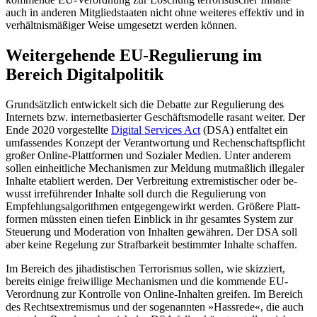
auch in anderen Mitgliedstaaten nicht ohne weiteres effektiv und in
verhältnismäßiger Weise umgesetzt werden können.
Weitergehende EU-Regulierung im
Bereich Digitalpolitik
Grundsätzlich entwickelt sich die Debatte zur Regulierung des
Internets bzw. inter­net­basierter Geschäftsmodelle rasant weiter. Der
Ende 2020 vorgestellte
Digital Services Act
(DSA) entfaltet ein
umfassendes Kon­zept der Verantwortung und Rechenschafts­pflicht
großer Online-Plattformen und Sozialer Medien. Unter anderem
sollen ein­heitliche Mechanismen zur Meldung mut­maßlich illegaler
Inhalte etabliert werden. Der Verbreitung extremistischer oder be­
wusst irreführender Inhalte soll durch die Regulierung von
Empfehlungsalgorithmen entgegengewirkt werden. Größere Platt­
formen müssten einen tiefen Einblick in ihr gesamtes System zur
Steuerung und Mode­ration von Inhalten gewähren. Der DSA soll
aber keine Regelung zur Strafbarkeit be­stimmter In­halte schaffen.
Im Bereich des jihadistischen Terrorismus sollen, wie skizziert,
bereits einige freiwil­lige Mechanismen und die kommende EU-
Verordnung zur Kontrolle von Online-Inhal­ten greifen. Im Bereich
des Rechtsextremis­mus und der sogenannten »Hassrede«, die auch