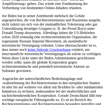
Amplifizierung« geben. Das würde eine Eindämmung der
Verbreitung von bestimmten Online-Inhal­ten erlauben.
Joe Biden hat in seiner Antritts­rede mehrfach die Gefahr
angesprochen, die von Rechtsextremismus und Rassismus ausgeht,
nicht zuletzt um sich von der mutmaß­lichen Tolerierung oder gar
Unterstützung derartiger Gruppen (z.
B. der Proud Boys) unter
Donald Trump abzusetzen. Allerdings haben die US-Behörden
schon 2020 erst­malig eine rechts­extremistische Organi­sation, die
sogenannte Russian Imperial Movement, als
ausländische
terroristische Vereinigung verboten. Umso überraschender ist es,
dass immer noch
keine föderale Gesetzgebung
existiert, um
innerstaatliche
terroristische Vereinigungen als solche zu verfolgen.
Wenn diese Lücke unter der Biden-Administration geschlossen
werden sollte, kann die globale Kooperation gegen
rechtsextremistische und potentiell terro­ristische Akteure an
Substanz gewinnen.
Angesichts der unterschiedlichen Bedrohungslage und
‑wahrnehmung des Rechts­terrorismus in den europäischen Staaten
ist aber bis auf weiteres vor allem mit flexiblen bi- oder minilateralen
Initiativen zu rech­nen, insbesondere bei der strafrechtlichen und
nachrichtendienstlichen Kooperation. Gerade Deutschland fällt eine
wichtige europäische Führungsrolle zu. Es ist im Bereich des
Rechtsextremismus und Rechts­terrorismus besonders betroffen und