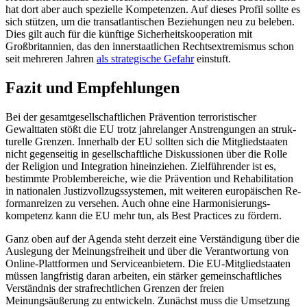
hat dort aber auch spezielle Kompetenzen. Auf dieses Profil sollte es
sich stützen, um die transatlantischen Beziehungen neu zu be­leben.
Dies gilt auch für die künftige Sicher­heitskooperation mit
Großbritannien, das den innerstaatlichen Rechtsextremismus schon
seit mehreren Jahren
als strategische Gefahr
einstuft.
Fazit und Empfehlungen
Bei der gesamtgesellschaftlichen Prävention terroristischer
Gewalttaten stößt die EU trotz jahrelanger Anstrengungen an struk­
turelle Grenzen. Innerhalb der EU sollten sich die Mitgliedstaaten
nicht gegenseitig in gesellschaftliche Diskussionen über die Rolle
der Religion und Integration hineinziehen. Zielführender ist es,
bestimmte Problembereiche, wie die Prävention und Rehabilitation
in nationalen Justizvollzugssystemen, mit weiteren europäischen Re­
formanreizen zu versehen. Auch ohne eine Harmonisierungs­
kompetenz kann die EU mehr tun, als Best Practices zu fördern.
Ganz oben auf der Agenda steht derzeit eine Verständigung über die
Auslegung der Meinungsfreiheit und über die Verantwortung von
Online-Plattformen und Serviceanbietern. Die EU-Mitgliedstaaten
müssen langfristig daran arbeiten, ein stärker ge­meinschaftliches
Verständnis der strafrechtlichen Grenzen der freien
Meinungsäußerung zu entwickeln. Zunächst muss die Umsetzung