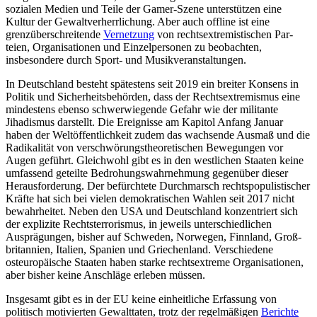
sozialen Medien und Teile der Gamer-Szene unterstützen eine
Kultur der Gewaltverherrlichung. Aber auch offline ist eine
grenzüberschreitende
Vernetzung
von rechtsextremistischen Par­
teien, Organisationen und Einzelpersonen zu beobachten,
insbesondere durch Sport- und Musikveranstaltungen.
In Deutschland besteht spätestens seit 2019 ein breiter Konsens in
Politik und Sicherheitsbehörden, dass der Rechtsextremismus eine
mindestens ebenso schwerwiegende Gefahr wie der militante
Jihadis­mus darstellt. Die Ereignisse am Kapitol An­fang Januar
haben der Weltöffentlichkeit zudem das wachsende Ausmaß und die
Radikalität von verschwörungstheoretischen Bewegungen vor
Augen geführt. Gleichwohl gibt es in den westlichen Staaten keine
um­fassend geteilte Bedrohungswahrnehmung gegenüber dieser
Herausforderung. Der be­fürchtete Durchmarsch rechtspopulistischer
Kräfte hat sich bei vielen demokratischen Wahlen seit 2017 nicht
bewahrheitet. Neben den USA und Deutschland konzentriert sich
der explizite Rechtsterrorismus, in jeweils unterschiedlichen
Ausprägungen, bisher auf Schweden, Norwegen, Finnland, Groß­
britannien, Italien, Spanien und Griechen­land. Ver­schiedene
osteuropäische Staaten haben starke rechtsextreme Organisationen,
aber bisher keine Anschläge erleben müssen.
Insgesamt gibt es in der EU keine einheitliche Erfassung von
politisch motivierten Gewalttaten, trotz der regelmäßigen
Berichte