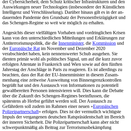
der Cybersicherheit, dem Schutz kritischer Infrastrukturen und den
Aus­wirkungen neuer Technologien (ins­besondere der Künst­lichen
Intelligenz und Verschlüsselung). Darüber hinaus gilt es in der an­
dauernden Pandemie den Grundsatz der Personenfreizügigkeit und
das Schengen-Regime so weit wie möglich zu er­halten.
Angesichts dieser vielfältigen Vorhaben und vordringlichen Krisen
kann von den unterschiedlichen Mitteilungen und Erklä­rungen zur
Antiterrorismuspolitik, die die
Innenminister
, die
Kommission
und
der
Europäische Rat
im November und Dezem­ber 2020
verabschiedet haben, kein nen­nenswerter Schub ausgehen. Sie
dienten pri­mär wohl als politisches Signal, um auf die kurz zuvor
erfolgten Attentate in Frank­reich und Wien sowie auf den fünften
Jahrestag der Anschläge in Paris zu reagie­ren. Es ist allerdings zu
beachten, dass der Rat der EU-Innenminister in diesem Zusam­
menhang eine zeitweise Ausweitung von Binnengrenzkontrollen
begrüßt hat und den Austausch von Informationen zu poten­tiell
gewaltbereiten Per­sonen intensivieren will. Dies kann die Debatte
über die Zu­kunft des Schengen-Regimes beeinflussen, die
spätestens ab Herbst geführt werden soll. Der Austausch zu
Gefährdern soll zu­dem im Rahmen einer neuen »
Europäi­schen
Polizeipartnerschaft
« erfolgen. Dies ist der vermutlich wichtigste
Impuls der vergangenen deutschen Ratspräsidentschaft im Bereich
der inneren Sicherheit. Die Poli­zeipartnerschaft kann aber nicht
schwer­punkt­mäßig als Beitrag zur Terrorismus­bekämp­fung