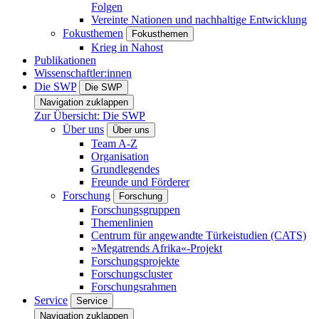
Folgen
Vereinte Nationen und nachhaltige Entwicklung
Fokusthemen
Fokusthemen
Krieg in Nahost
Publikationen
Wissenschaftler:innen
Die SWP
Die SWP
Navigation zuklappen
Zur Übersicht: Die SWP
Über uns
Über uns
Team A-Z
Organisation
Grundlegendes
Freunde und Förderer
Forschung
Forschung
Forschungsgruppen
Themenlinien
Centrum für angewandte Türkeistudien (CATS)
»Megatrends Afrika«-Projekt
Forschungsprojekte
Forschungscluster
Forschungsrahmen
Service
Service
Navigation zuklappen