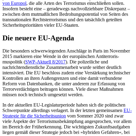
von Europol
, die alle Arten des Terrorismus einschließen sollen.
Insofern besteht eine – geradewegs nachvollzieh­bare Diskrepanz –
zwischen dem mutmaßlichen Bedrohungspotential von Seiten des
transnationalen Rechtsterrorismus und den tatsächlich geteilten
Sicherheitsprioritäten vieler EU-Staaten.
Die neuere EU-Agenda
Die besonders schwerwiegenden Anschläge in Paris im November
2015 markieren eine Wende in der europäischen Antiterroris­
muspolitik (
SWP-Aktuell 8/2017
). Die poli­zeiliche und
nachrichtendienstliche Zusam­menarbeit wurde seither deutlich
intensiviert. Die EU beschloss zudem eine Ver­stärkung technischer
Kontrollen an ihren Außen­gren­zen und eine damit verbundene
Reform von Datenbanken, die unter ande­rem zur Erfassung von
Terrorverdächtigen beitragen können. Viele dieser Maßnahmen
müssen noch technisch umgesetzt werden.
In der aktuellen EU-Legislaturperiode haben sich die politischen
Schwerpunkte allerdings verlagert. In der letzten gemeinsamen
EU-
Strategie für die Sicherheits
union
vom Sommer 2020 sind zwar
viele Aspekte der Terrorismusbekämpfung angesprochen, vor allem
im Bereich der Früherkennung. Die wich­tigsten Zukunftsaufgaben
liegen gemäß dieser Strategie jedoch bei »hybriden Gefah­ren«, bei