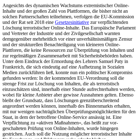
Angesichts des dynamischen Wachstums extremistischer Online-
Inhalte und der gro­ßen Zahl von Plattformen, die bisher nicht an
solchen Partnerschaften teil­nehmen, verfolgen die EU-Kommission
und der Rat seit 2018 eine
Gesetzesinitiative
zur ver­pflichtenden
Löschung terroristischer Online-Inhalte. Das Europäische Parlament
und Vertreter der Industrie und der Zivil­gesellschaft warnten
demgegenüber mehr­heitlich vor einer unverhältnismäßigen Zensur
und der strukturellen Benachteiligung von kleineren Online-
Plattforen, die keine Ressourcen zur Überprüfung von Inhalten und
zur regelmäßigen Zusammen­arbeit mit Sicherheitsbehörden haben.
Unter dem Eindruck der Ermordung des Lehrers Samuel Paty in
Frankreich, die sich ein­deutig auf eine Aufhetzung in Sozialen
Medien zurückführen ließ, konnte nun ein politischer Kompromiss
gefunden werden: In der kommenden EU-Verordnung soll die
strenge Frist zur Löschung von Inhalten, die als terroristisch
einzuschätzen sind, inner­halb einer Stunde aufrechterhalten werden,
wobei für kleine Anbieter aber gewisse Aus­nahmen gelten. Ebenso
bleibt der Grundsatz, dass Löschungen grenzüberschreitend
angeordnet werden können, innerhalb des Binnenmarkts erhalten,
mit nur wenigen nachträglichen Überprüfungsmöglichkeiten für den
Staat, in dem der betroffene Online-Service ansässig ist. Eine
Verpflichtung zu »aktiven Maßnahmen«, das heißt zur vor­
geschalteten Prüfung von Online-Inhalten, wurde hingegen
gestrichen. Auch soll die Nutzung möglicher terroristischer Inhalte