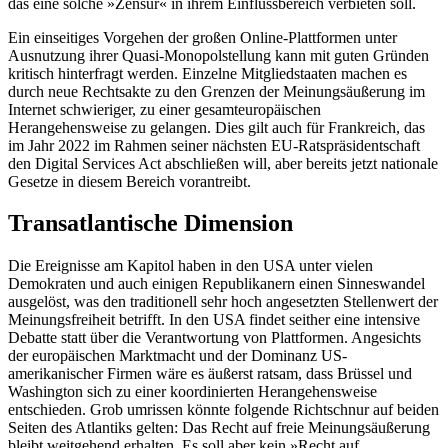
das eine solche »Zensur« in ihrem Einflussbereich verbieten soll.
Ein einseitiges Vorgehen der großen Online-Plattformen unter
Ausnutzung ihrer Quasi-Monopolstellung kann mit guten Gründen
kritisch hinterfragt werden. Ein­zelne Mitgliedstaaten machen es
durch neue Rechtsakte zu den Grenzen der Meinungsäußerung im
Internet schwieriger, zu einer gesamt­europäischen
Herangehensweise zu gelangen. Dies gilt auch für Frankreich, das
im Jahr 2022 im Rahmen seiner nächsten EU-Ratspräsident­schaft
den Digital Services Act abschließen will, aber bereits jetzt natio­nale
Gesetze in diesem Bereich vorantreibt.
Transatlantische Dimension
Die Ereignisse am Kapitol haben in den USA unter vielen
Demokraten und auch einigen Republikanern einen Sinneswandel
ausgelöst, was den traditionell sehr hoch angesetzten Stellenwert der
Meinungsfreiheit betrifft. In den USA findet seither eine intensive
Debatte statt über die Verantwortung von Plattformen. Angesichts
der euro­päischen Marktmacht und der Dominanz US-
amerikanischer Firmen wäre es äußerst ratsam, dass Brüssel und
Washington sich zu einer ko­ordinierten Heran­gehensweise
entschieden. Grob umrissen könnte folgen­de Richtschnur auf beiden
Seiten des Atlan­tiks gelten: Das Recht auf freie Meinungsäußerung
bleibt weitgehend erhalten. Es soll aber kein »Recht auf