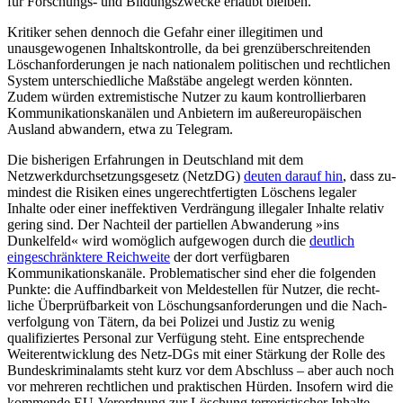
für Forschungs- und Bildungszwecke er­laubt bleiben.
Kritiker sehen dennoch die Gefahr einer illegitimen und
unausgewogenen Inhaltskontrolle, da bei grenzüberschreitenden
Löschanforderungen je nach nationalem politischen und rechtlichen
System unter­schiedliche Maßstäbe angelegt werden könn­ten.
Zudem würden extremistische Nutzer zu kaum kontrollierbaren
Kommunika­tions­kanälen und Anbietern im außer­europäischen
Ausland abwandern, etwa zu Telegram.
Die bisherigen Erfahrungen in Deutschland mit dem
Netzwerkdurchsetzungs­gesetz (NetzDG)
deuten darauf hin
, dass zu­
mindest die Risiken eines ungerechtfertigten Löschens legaler
Inhalte oder einer ineffektiven Verdrängung illegaler Inhalte relativ
gering sind. Der Nachteil der partiel­len Abwanderung »ins
Dunkelfeld« wird womöglich aufgewogen durch die
deutlich
eingeschränktere Reichweite
der dort ver­fügbaren
Kommunikationskanäle. Proble­matischer sind eher die folgenden
Punkte: die Auffindbarkeit von Meldestellen für Nutzer, die recht­
liche Überprüfbarkeit von Löschungsanforderungen und die Nach­
verfolgung von Tätern, da bei Polizei und Justiz zu wenig
qualifiziertes Personal zur Verfügung steht. Eine entsprechende
Weiter­entwicklung des Netz-DGs mit einer Stär­kung der Rolle des
Bundeskriminalamts steht kurz vor dem Abschluss – aber auch noch
vor mehreren rechtlichen und prak­tischen Hürden. In­sofern wird die
kommende EU-Verordnung zur Löschung terro­ristischer Inhalte