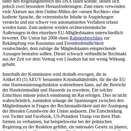
unter den Regelungsbereich des DSA fallen könnte, stellen sich
jedoch zwei be­sondere Herausforderungen: Zum einen verwenden
viele Akteure aus dem Online-Milieu der »neuen Rechten« eine
kodierte Sprache, die extremistische Inhalte in An­spielungen
versteckt und nur schwer von automatisierten Verfahren erfasst
werden kann. Zum anderen werden rechtsextremistische
Äußerungen in den einzelnen EU-Mitgliedstaaten unterschiedlich
bewertet. Die Union hat 2008 einen
Rahmenbeschluss
zur
Bekämpfung von Rassismus und Fremdenfeindlichkeit
verabschiedet, dem zufolge die Mitgliedstaaten entsprechende
Aussagen bestrafen sollten. Dieser schwach verbindliche Rechtsakt
aus der Zeit vor dem Vertrag von Lissabon hat nur wenig Wir­kung
gehabt.
Innerhalb der Kommission wird deshalb erwogen, die in
Artikel 83
(1) AEUV be­nann­ten Kriminalitätsfelder, für die die EU
eine Harmonisierungsfunktion wahrnehmen kann, auf die Bereiche
der Hasskriminalität und Hassrede zu erweitern. Ein solcher
Entschluss müsste jedoch einstimmig im Rat erfolgen. Dies ist nicht
wahrscheinlich, zumindest solange die Spannungen zwi­schen den
Mitgliedstaaten in Fragen der Rechts­staatlichkeit und der Auslegung
der liberalen Grundwerte der Union andauern. Die Entscheidung
von Twitter und Face­book, US-Präsident Trump von ihren Platt­
formen zu verbannen, hat beispielsweise bei der polnischen
Regierung zu der Reak­tion geführt, ein nationales Gesetz zu planen,