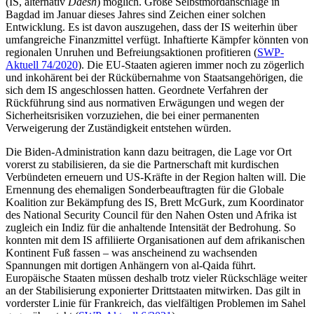
(IS, alternativ
Daesh
) möglich. Große Selbstmordanschläge in
Bagdad im Januar dieses Jahres sind Zei­chen einer solchen
Entwicklung. Es ist da­von auszugehen, dass der IS weiterhin über
umfangreiche Finanz­mittel verfügt. Inhaf­tierte Kämp­fer könnten von
regionalen Un­ruhen und Befreiungsaktionen profitieren (
SWP-
Aktuell 74/2020
). Die EU-Staaten agie­ren immer noch zu zögerlich
und inkohä­rent bei der Rückübernahme von Staats­angehörigen, die
sich dem IS angeschlossen hatten. Geordnete Verfahren der
Rückführung sind aus normativen Erwägungen und wegen der
Sicherheitsrisiken vorzuziehen, die bei einer permanenten
Verweigerung der Zuständigkeit entstehen würden.
Die Biden-Administration kann dazu bei­tragen, die Lage vor Ort
vorerst zu stabilisie­ren, da sie die Partnerschaft mit kurdischen
Verbündeten erneuern und US-Kräfte in der Region halten will. Die
Ernennung des ehe­maligen Sonderbeauftragten für die Globale
Koalition zur Bekämpfung des IS, Brett McGurk, zum Koordinator
des National Secu­rity Council für den Nahen Osten und Afrika ist
zugleich ein Indiz für die anhal­tende Intensität der Bedrohung. So
konn­ten mit dem IS affiliierte Organisationen auf dem afrikanischen
Kon­tinent Fuß fas­sen – was anscheinend zu wachsenden
Spannungen mit dortigen Anhängern von al-Qaida führt.
Europäische Staaten müssen deshalb trotz vieler Rück­schläge weiter
an der Sta­bilisierung exponierter Dritt­staaten mit­wir­ken. Das gilt in
vorderster Linie für Frank­reich, das vielfältigen Proble­men im Sahel