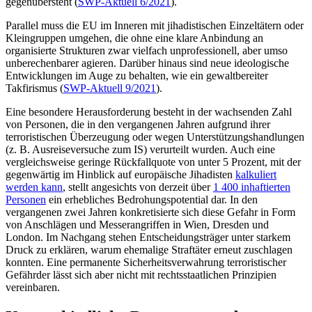
gegenübersteht (
SWP-Aktuell 6/2021
)
.
Parallel muss die EU im Inneren mit jiha­distischen Einzeltätern oder
Kleingruppen umgehen, die ohne eine klare Anbindung an
organisierte Strukturen zwar vielfach un­professionell, aber umso
unberechenbarer agieren. Darüber hinaus sind neue ideolo­gische
Entwicklungen im Auge zu behalten, wie ein gewaltbereiter
Takfirismus (
SWP-Aktuell 9/2021
).
Eine besondere Herausforderung besteht in der wachsenden Zahl
von Personen, die in den vergangenen Jahren aufgrund ihrer
terroristischen Überzeugung oder wegen Unterstützungshandlungen
(z.
B. Ausreise­versuche zum IS) verurteilt wurden. Auch eine
vergleichsweise geringe Rückfallquote von unter 5 Prozent, mit der
gegenwärtig im Hinblick auf europäische Jihadisten
kal­kuliert
werden kann
, stellt angesichts von derzeit über
1
400 inhaftierten
Personen
ein erhebliches Bedrohungspotential dar. In den
vergangenen zwei Jahren konkretisierte sich diese Gefahr in Form
von Anschlägen und Messerangriffen in Wien, Dresden und
London. Im Nachgang stehen Entscheidungs­träger unter starkem
Druck zu erklären, warum ehemalige Straftäter erneut zuschla­gen
konnten. Eine permanente Sicherheitsverwahrung terroristischer
Gefährder lässt sich aber nicht mit rechtsstaatlichen Prin­zipien
vereinbaren.