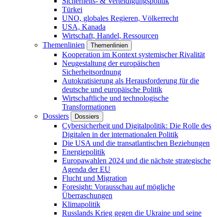
Sicherheits- & Verteidigungspolitik
Türkei
UNO, globales Regieren, Völkerrecht
USA, Kanada
Wirtschaft, Handel, Ressourcen
Themenlinien
Themenlinien
Kooperation im Kontext systemischer Rivalität
Neugestaltung der europäischen
Sicherheitsordnung
Autokratisierung als Herausforderung für die
deutsche und europäische Politik
Wirtschaftliche und technologische
Transformationen
Dossiers
Dossiers
Cybersicherheit und Digitalpolitik: Die Rolle des
Digitalen in der internationalen Politik
Die USA und die transatlantischen Beziehungen
Energiepolitik
Europawahlen 2024 und die nächste strategische
Agenda der EU
Flucht und Migration
Foresight: Vorausschau auf mögliche
Überraschungen
Klimapolitik
Russlands Krieg gegen die Ukraine und seine