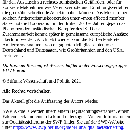
für den Aus­tausch zu rechtsextremistischen Gefährdern oder für
konkrete Maßnahmen wie Vereins­verbote und Ermittlungsverfahren,
die grenzüberschreitende Aspekte haben kön­nen. Das Muster einer
solchen Antiterroris­mus­kooperation unter »most affected member
states« ist die Kooperation in den frühen 2010er Jahren gegen das
Phänomen der ausländischen Kämpfer des IS. Diese
Zusammenarbeit konnte später in gemeinsame europäische Ansätze
überführt wer­den. Auch jetzt wieder kann die EU bei konkreten
Antiterrormaßnahmen von engagierten Mitgliedstaaten wie
Deutschland und Drittstaaten, wie Großbritannien und den USA,
profitieren.
Dr. Raphael Bossong ist Wissenschaftler in der Forschungsgruppe
EU
/
Europa.
© Stiftung Wissenschaft und Politik, 2021
Alle Rechte vorbehalten
Das Aktuell gibt die Auf­fassung des Autors wieder.
SWP-Aktuells werden intern einem Begutachtungsverfah­ren, einem
Faktencheck und einem Lektorat unterzogen. Weitere Informationen
zur Qualitätssicherung der SWP finden Sie auf der SWP-Website
unter
https://www. swp-berlin.org/ueber-uns/ qualitaetssicherung/