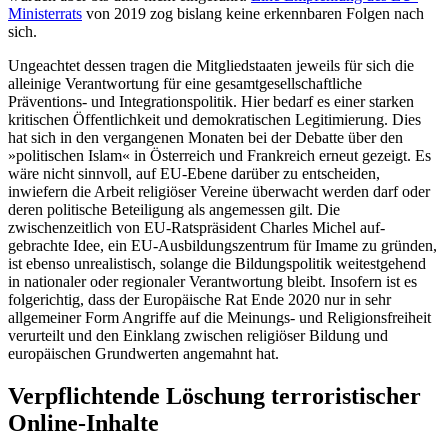
Ministerrats
von 2019 zog bislang keine erkennbaren Folgen nach
sich.
Ungeachtet dessen tragen die Mitglied­staaten jeweils für sich die
alleinige Ver­ant­wortung für eine gesamtgesellschaftliche
Präventions- und Integrationspolitik. Hier bedarf es einer starken
kritischen Öffentlichkeit und demokratischen Legitimierung. Dies
hat sich in den vergangenen Monaten bei der Debatte über den
»politischen Islam« in Österreich und Frankreich erneut ge­zeigt. Es
wäre nicht sinnvoll, auf EU-Ebene da­rüber zu entschei­den,
inwiefern die Arbeit religiöser Vereine überwacht werden darf oder
deren politische Beteiligung als an­gemessen gilt. Die
zwischenzeitlich von EU-Ratspräsi­dent Charles Michel auf­
gebrachte Idee, ein EU-Ausbildungszentrum für Imame zu grün­den,
ist ebenso unrealistisch, solange die Bildungspolitik weitestgehend
in natio­naler oder regionaler Ver­antwortung bleibt. Insofern ist es
folge­richtig, dass der Europäische Rat Ende 2020 nur in sehr
allgemeiner Form Angriffe auf die Meinungs- und Religionsfreiheit
ver­urteilt und den Einklang zwischen reli­giöser Bildung und
europäischen Grundwerten angemahnt hat.
Verpflichtende Löschung terroristischer
Online-Inhalte