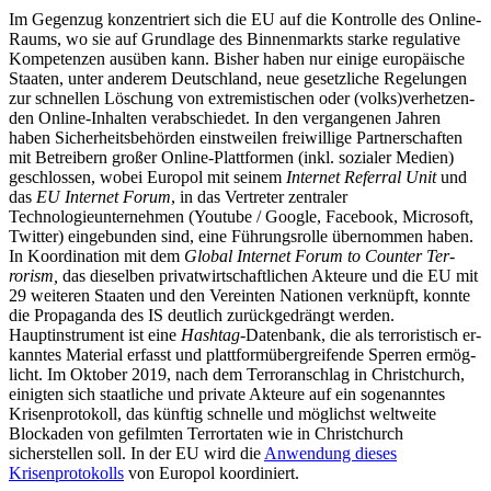
Im Gegenzug konzentriert sich die EU auf die Kontrolle des Online-
Raums, wo sie auf Grundlage des Binnenmarkts starke regu­lative
Kompetenzen ausüben kann. Bisher haben nur einige europäische
Staaten, unter anderem Deutschland, neue gesetz­liche Regelungen
zur schnellen Löschung von extremistischen oder (volks)verhetzen­
den Online-Inhalten verabschiedet. In den vergangenen Jahren
haben Sicherheits­behörden einstweilen freiwillige Partnerschaften
mit Betreibern großer Online-Platt­formen (inkl. sozialer Medien)
geschlossen, wobei Europol mit seinem
Internet Referral Unit
und
das
EU Internet Forum
, in das Ver­treter zentraler
Technologieunternehmen (Youtube
/
Google, Facebook, Microsoft,
Twitter) eingebunden sind, eine Führungs­rolle übernommen haben.
In Koordination mit dem
Global Internet Forum to Counter Ter­
rorism,
das dieselben privatwirtschaftlichen Akteure und die EU mit
29 weiteren Staa­ten und den Vereinten Natio­nen verknüpft, konnte
die Propaganda des IS deutlich zu­rück­gedrängt werden.
Hauptinstrument ist eine
Hashtag
-Datenbank, die als terroristisch er­
kanntes Material erfasst und plattformübergreifende Sperren ermög­
licht. Im Oktober 2019, nach dem Terror­anschlag in Christchurch,
einigten sich staatliche und private Akteure auf ein so­genanntes
Krisen­protokoll, das künftig schnelle und mög­lichst weltweite
Blockaden von gefilmten Terrortaten wie in Christ­church
sicherstellen soll. In der EU wird die
Anwendung dieses
Krisenprotokolls
von Europol koordiniert.