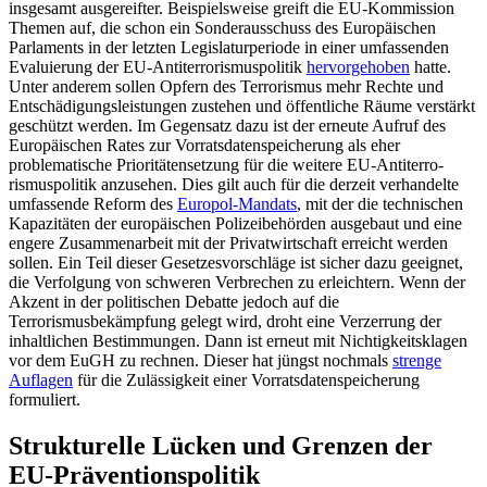
insgesamt ausgereifter. Beispielsweise greift die EU-Kommission
Themen auf, die schon ein Sonderausschuss des Europäischen
Parlaments in der letzten Legislaturperiode in einer umfassenden
Evaluierung der EU-Antiterrorismuspolitik
hervorgehoben
hatte.
Unter anderem sollen Opfern des Terrorismus mehr Rechte und
Entschädigungsleistungen zustehen und öffentliche Räume verstärkt
geschützt wer­den. Im Gegensatz dazu ist der erneute Auf­ruf des
Europäischen Rates zur Vorratsdaten­speicherung als eher
problematische Prio­ritätensetzung für die weitere EU-Antiterro­
rismuspolitik anzusehen. Dies gilt auch für die derzeit verhandelte
umfassende Reform des
Europol-Mandats
, mit der die technischen
Kapazitäten der europäischen Polizei­behörden ausgebaut und eine
engere Zu­sammenarbeit mit der Privatwirtschaft er­reicht werden
sollen. Ein Teil dieser Geset­zesvorschläge ist sicher dazu geeignet,
die Verfolgung von schweren Verbrechen zu erleichtern. Wenn der
Akzent in der politi­schen Debatte jedoch auf die
Terrorismusbekämpfung gelegt wird, droht eine Verzer­rung der
inhaltlichen Bestimmungen. Dann ist erneut mit Nichtigkeitsklagen
vor dem EuGH zu rechnen. Dieser hat jüngst noch­mals
strenge
Auflagen
für die Zulässigkeit einer Vorratsdatenspeicherung
formuliert.
Strukturelle Lücken und Grenzen der
EU-Präventionspolitik