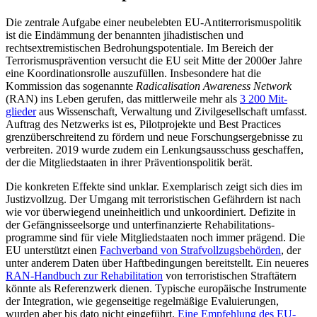
Die zentrale Aufgabe einer neubelebten EU-Antiterrorismuspolitik
ist die Ein­dämmung der benannten jihadistischen und
rechtsextremistischen Bedrohungs­potentiale. Im Bereich der
Terrorismus­prävention versucht die EU seit Mitte der 2000er Jahre
eine Ko­ordinationsrolle aus­zufüllen. Insbesondere hat die
Kommission das sogenannte
Radica­lisation Awareness Network
(RAN) ins Leben gerufen, das mittlerweile mehr als
3
200 Mit
­
glieder
aus Wissen­schaft, Verwaltung und Zivilgesellschaft um­fasst.
Auftrag des Netz­werks ist es, Pilot­projekte und Best Practices
grenzüberschreitend zu fördern und neue Forschungsergebnisse zu
verbreiten. 2019 wurde zudem ein Lenkungsausschuss ge­schaffen,
der die Mitgliedstaaten in ihrer Präventions­politik berät.
Die konkreten Effekte sind unklar. Exem­plarisch zeigt sich dies im
Justizvollzug. Der Umgang mit terroristischen Gefährdern ist nach
wie vor überwiegend uneinheitlich und unkoordiniert. Defizite in
der Gefäng­nis­seelsorge und unterfinanzierte Rehabilitations­
programme sind für viele Mitgliedstaaten noch immer prägend. Die
EU unter­stützt einen
Fachverband von Strafvollzugs­behörden
, der
unter anderem Daten über Haftbedingungen bereitstellt. Ein neueres
RAN-Handbuch zur Rehabilitation
von ter­roristischen Straf­tätern
könnte als Referenzwerk dienen. Typische europäische In­strumente
der Integration, wie gegenseitige regelmäßige Evaluierungen,
wurden aber bis dato nicht eingeführt.
Eine Empfehlung des EU-