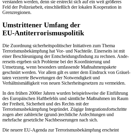
verstanden werden, denn sie er­streckt sich auf ein weit größeres
Feld der Polizei­arbeit, einschließlich der lokalen Kooperation in
Grenzregionen.
Umstrittener Umfang der
EU‑Antiterrorismuspolitik
Die Zuordnung sicherheitspolitischer Initia­tiven zum Thema
Terrorismusbekämpfung hat Vor- und Nachteile. Einerseits ist mit
einer Beschleunigung der Entscheidungsfindung zu rechnen. Ande­
rerseits ergeben sich Probleme bei der Koordi­nierung und
Umsetzung, wenn besonders umfassende Maßnahmenpakete
geschnürt werden. Vor allem gilt es unter dem Eindruck von Gräuel­
taten verzerrte Bewertungen der Notwen­digkeit und
Verhältnismäßigkeit von neuen Sicherheitsgesetzen zu vermeiden.
In den frühen 2000er Jahren wurden bei­spielsweise die Einführung
des Euro­päi­schen Haftbefehls und sämtliche Maßnahmen im Raum
der Freiheit, Sicherheit und des Rechts mit der
Terrorismusbekämpfung begründet. Zügige Integrationsfortschritte
zogen aber zahlreiche (grund-)rechtliche Anfechtungen und
mehrfache gesetz­liche Nachbesserungen nach sich.
Die neuere EU-Agenda zur Terrorismusbekämpfung erscheint