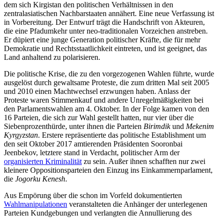
dem sich Kirgistan den politischen Verhältnissen in den
zentralasiatischen Nachbarstaaten annähert. Eine neue Verfassung ist
in Vor­bereitung. Der Entwurf trägt die Handschrift von Akteuren,
die eine Pfadumkehr unter neo-traditionalen Vorzeichen anstreben.
Er düpiert eine junge Generation politischer Kräfte, die für mehr
Demokratie und Rechtsstaatlichkeit eintreten, und ist geeignet, das
Land anhaltend zu polarisieren.
Die politische Krise, die zu den vorgezogenen Wahlen führte, wurde
ausgelöst durch gewaltsame Proteste, die zum dritten Mal seit 2005
und 2010 einen Machtwechsel er­zwungen haben. Anlass der
Proteste waren Stimmenkauf und andere Unregelmäßigkeiten bei
den Parlamentswahlen am 4. Ok­tober. In der Folge kamen von den
16 Par­teien, die sich zur Wahl gestellt hatten, nur vier über die
Siebenprozenthürde, unter ihnen die Parteien
Birimdik
und
Mekenim
Kyrgyzstan
. Erstere repräsentierte das poli­tische Establishment um
den seit Oktober 2017 amtierenden Präsidenten Sooronbai
Jeenbekov, letztere stand in Verdacht, poli­tischer Arm der
organisierten Kriminalität
zu sein. Außer ihnen schafften nur zwei
kleinere Oppositionsparteien den Einzug ins Einkammernparlament,
die
Jogorku Kenesh
.
Aus Empörung über die schon im Vorfeld dokumentierten
Wahlmanipulationen
ver­anstalteten die Anhänger der unterlegenen
Parteien Kundgebungen und verlangten die Annullierung des