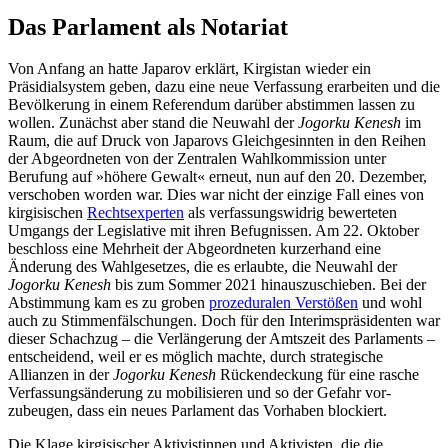
Das Parlament als Notariat
Von Anfang an hatte Japarov erklärt, Kirgis­tan wieder ein
Präsidialsystem geben, dazu eine neue Verfassung erarbeiten und die
Bevölkerung in einem Referendum darüber abstimmen lassen zu
wollen. Zunächst aber stand die Neuwahl der
Jogorku Kenesh
im
Raum, die auf Druck von Japarovs Gleich­­gesinnten in den Reihen
der Abgeordneten von der Zentralen Wahlkommission unter
Berufung auf »höhere Gewalt« erneut, nun auf den 20. Dezember,
verschoben worden war. Dies war nicht der einzige Fall eines von
kirgisi­schen
Rechtsexperten
als ver­fassungswidrig
bewerteten
Umgangs der Legislative mit ihren Befugnissen. Am 22. Ok­tober
beschloss eine Mehrheit der Abgeordneten kurzerhand eine
Änderung des Wahlgesetzes, die es erlaubte, die Neu­wahl der
Jogorku Kenesh
bis zum Sommer 2021 hinauszuschieben. Bei der
Abstimmung kam es zu groben
prozeduralen Verstößen
und wohl
auch zu Stimmenf
älschungen
. Doch für den Interimspräsidenten war
dieser Schachzug – die Verlängerung der Amtszeit des Parlaments –
entscheidend, weil er es möglich machte, durch strategische
Allianzen in der
Jogorku Kenesh
Rücken­deckung für eine rasche
Verfassungsänderung zu mobilisieren und so der Gefahr vor­
zubeugen, dass ein neues Parlament das Vorhaben blockiert.
Die Klage kirgisischer Aktivistinnen und Aktivisten, die die