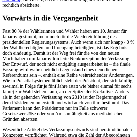
rechtlich absicherte.
Vorwärts in die Vergangenheit
Fast 80
% der Wählerinnen und Wähler haben am 10. Januar für
Japarov
gestimmt
, mehr noch für die Wiedereinführung des
präsidentiellen Regierungssystems. Auch wenn sich nur knapp 40
%
der Wahlberechtigten am Urnengang beteiligten, ist das Ergebnis
doch eindeutig. Damit ist der Weg frei für die von den neuen
Machthabern um Japarov forcierte Neukonzeption der Verfassung.
Der
Entwurf
, der noch nicht endgültig ausgearbeitet ist – die finale
Fassung wird wahrscheinlich Gegenstand eines neuerlichen
Referendums sein –, ent­hält eine Reihe weitreichender Änderungen.
Wie in Präsidialsystemen üblich steht der Präsident, der sich künftig
zwei­mal in Folge für je fünf Jahre (statt wie bis­her einmal für sechs
Jahre) zur Wahl stellen kann, an der Spitze der Exekutive. Anders
als in der geltenden Verfassung von 2010 ist der Regierungschef
dem Präsidenten unter­stellt und wird auch von ihm bestimmt. Das
Parlament kann den Präsidenten nur im Falle schwerer
Gesetzesverstöße oder von Amtsunfähigkeit aus medizinischen
Grün­den absetzen.
Wesentliche Artikel des Verfassungs­entwurfs sind neo-traditionalen
Konzepten verpflichtet. Während etwa die Zahl der Ab­geordneten