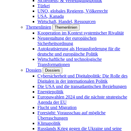
Sicherheits- & Verteidigungspolitik
Türkei
UNO, globales Regieren, Völkerrecht
USA, Kanada
Wirtschaft, Handel, Ressourcen
Themenlinien
Themenlinien
Kooperation im Kontext systemischer Rivalität
Neugestaltung der europäischen
Sicherheitsordnung
Autokratisierung als Herausforderung für die
deutsche und europäische Politik
Wirtschaftliche und technologische
Transformationen
Dossiers
Dossiers
Cybersicherheit und Digitalpolitik: Die Rolle des
Digitalen in der internationalen Politik
Die USA und die transatlantischen Beziehungen
Energiepolitik
Europawahlen 2024 und die nächste strategische
Agenda der EU
Flucht und Migration
Foresight: Vorausschau auf mögliche
Überraschungen
Klimapolitik
Russlands Krieg gegen die Ukraine und seine