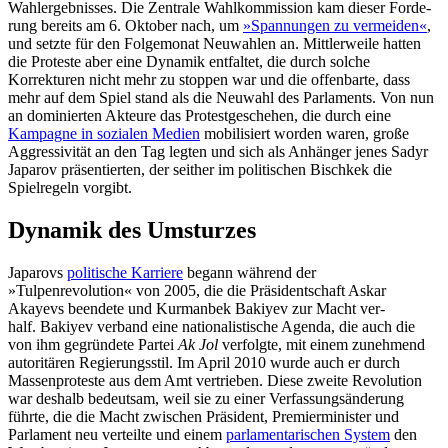
Wahlergebnisses. Die Zen­trale Wahlkommission kam dieser Forde­
rung bereits am 6. Oktober nach, um
»Span­nungen zu vermeiden«
,
und setzte für den Folgemonat Neuwahlen an. Mittlerweile hatten
die Proteste aber eine Dynamik ent­faltet, die durch solche
Korrekturen nicht mehr zu stoppen war und die offenbarte, dass
mehr auf dem Spiel stand als die Neu­wahl des Parlaments. Von nun
an dominierten Akteure das Protestgeschehen, die durch eine
Kampagne in sozialen Medien
mobilisiert worden waren, große
Aggressivität an den Tag legten und sich als Anhänger jenes Sadyr
Japarov präsentierten, der seither im politischen Bischkek die
Spielregeln vorgibt.
Dynamik des Umsturzes
Japarovs
politische Karriere
begann wäh­rend der
»Tulpenrevolution« von 2005, die die Präsidentschaft Askar
Akayevs beendete und Kurmanbek Bakiyev zur Macht ver­
half. Bakiyev verband eine nationalistische Agenda, die auch die
von ihm gegründete Partei
Ak Jol
verfolgte, mit einem zuneh­mend
autoritären Regierungsstil. Im April 2010 wurde auch er durch
Massenproteste aus dem Amt vertrieben. Diese zweite Revo­lution
war deshalb bedeutsam, weil sie zu einer Verfassungsänderung
führte, die die Macht zwischen Präsident, Premierminister und
Parlament neu verteilte und einem
parlamentarischen System
den