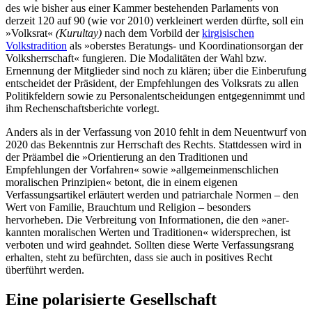
des wie bisher aus einer Kam­mer bestehenden Parlaments von
derzeit 120 auf 90 (wie vor 2010) verkleinert werden dürfte, soll ein
»Volksrat«
(Kurultay)
nach dem Vorbild der
kirgisischen
Volkstradition
als »oberstes Beratungs- und Koordinationsorgan der
Volksherrschaft« fungieren. Die Modalitäten der Wahl bzw.
Ernennung der Mitglieder sind noch zu klären; über die Einberufung
entscheidet der Präsident, der Empfehlungen des Volksrats zu allen
Poli­tik­feldern sowie zu Personalentscheidungen entgegennimmt und
ihm Rechenschafts­berichte vorlegt.
Anders als in der Verfassung von 2010 fehlt in dem Neuentwurf von
2020 das Bekenntnis zur Herrschaft des Rechts. Statt­dessen wird in
der Präambel die »Orientie­rung an den Traditionen und
Empfehlungen der Vorfahren« sowie »allgemeinmensch­lichen
moralischen Prinzipien« betont, die in einem eigenen
Verfassungsartikel erläu­tert werden und patriarchale Normen – den
Wert von Familie, Brauchtum und Reli­gion – besonders
hervorheben. Die Verbrei­tung von Informationen, die den »aner­
kannten moralischen Werten und Tradi­tio­nen« widersprechen, ist
verboten und wird geahndet. Sollten diese Werte Verfassungs­rang
erhalten, steht zu befürchten, dass sie auch in positives Recht
überführt werden.
Eine polarisierte Gesellschaft