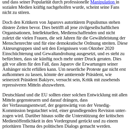
und dass sei­ner
Popularität
durch professionelle
Mani­pulation
in
sozialen Medien kräftig
nach­geholfen
wurde, scheint seine Fans
nicht zu stören.
Doch den Kritikern von Japarovs auto­ritärem Populismus stehen
düstere Zeiten bevor. Dies betrifft all jene zivilgesellschaft­lichen
Organisationen, Intellektuellen, Me­dienschaffenden und nicht
zuletzt die vie­len Frauen, die seit Jahren für die Gewähr­leis­tung der
Menschenrechte und für eine demokratische Ordnung streiten. Diese
Akteursgruppen sind seit den Ereignissen vom Oktober 2020
Einschüchterung und Gewaltandrohung ausgesetzt, und es steht zu
befürchten, dass sie künftig noch mehr unter Druck geraten. Dies
gilt vor allem für den Fall, dass Japarov die Erwartungen seiner
Anhänger nicht erfüllen kann. Um neuerliche Proteste gar nicht erst
aufkommen zu lassen, könnte der amtierende Prä­sident, wie
seinerzeit Präsident Bakiyev, versucht sein, Kritik mit zusehends
repres­siveren Mitteln abzuwehren.
Deutschland und die EU sollten einer solchen Entwicklung mit allen
Mitteln gegensteuern und darauf drängen, dass
der Verfassungsentwurf, der gegenwärtig von der Venedig-
Kommission begutachtet wird, einer grundlegenden Revision unter­
zogen wird. Darüber hinaus sollte die Unterstützung der kritischen
Medienöffentlichkeit in den Vordergrund gerückt und zu einem
prioritären Thema des politischen Dialogs gemacht werden.