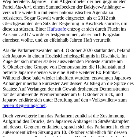
Weg berei­tete. Japarov – nun Abgeordneter der neu gegründeten
Partei
Ata-Jurt
, einem Sammelbecken der Bakiyev-Anhänger –
versuchte weiterhin mit einer nationalistischen Agenda zu
reüssieren. Sogar Gewalt wurde eingesetzt, als er 2012 mit
Gleichgesinnten den Sitz der Regierung in Bischkek stürmte, um
diese zu stürzen. Einer
Haftstrafe
ent­zog er sich durch Flucht ins
Ausland. 2017 wurde er festgenommen, als er nach Kir­gistan
einreisen wollte, und zu elfeinhalb Jahren Haft verurteilt.
Als die Parlamentswahlen am 4. Oktober 2020 stattfanden, befand
sich Japarov in einem Hochsicherheitsgefängnis in Bisch­kek. Im
Zuge der sich immer stärker aus­weitenden Proteste stürmte am
5. Oktober eine Gruppe von Demonstranten die Haft­anstalt und
befreite Japarov ebenso wie eine Reihe weiterer Ex-Politiker.
Während diese bald wieder inhaftiert wurden, er­zwangen Japarovs
Anhänger innerhalb kürzester Zeit dessen Aufstieg an die Spitze des
Staates: Auf Verlangen der mit Gewalt drohenden Demonstranten
trat der amtie­rende Premierminister am 6. Oktober zu­rück, und
Japarov erklärte sich unter Beru­fung auf den »Volkswillen« zum
neuen Regierungschef
.
Doch verweigerte ihm das Parlament zunächst die Zustimmung.
Aufgrund des Drucks, den Japarovs Anhänger in
Straßen­kämpfen
mit dessen Gegnern entfalteten, sprach sich das Parlament in einer
außer­ordentlichen Sitzung am 10. Oktober schließ­lich für dessen