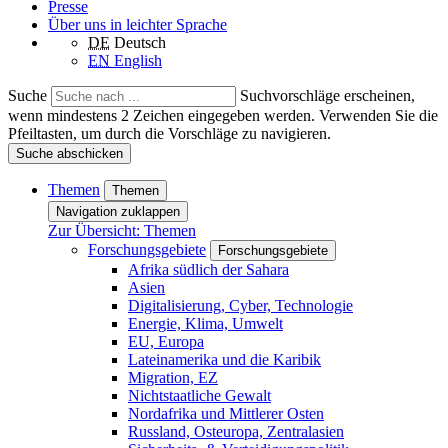
Presse
Über uns in leichter Sprache
DE
Deutsch
EN
English
Suche
Suchvorschläge erscheinen,
wenn mindestens 2 Zeichen eingegeben werden. Verwenden Sie die
Pfeiltasten, um durch die Vorschläge zu navigieren.
Suche abschicken
Themen
Themen
Navigation zuklappen
Zur Übersicht: Themen
Forschungsgebiete
Forschungsgebiete
Afrika südlich der Sahara
Asien
Digitalisierung, Cyber, Technologie
Energie, Klima, Umwelt
EU, Europa
Lateinamerika und die Karibik
Migration, EZ
Nichtstaatliche Gewalt
Nordafrika und Mittlerer Osten
Russland, Osteuropa, Zentralasien