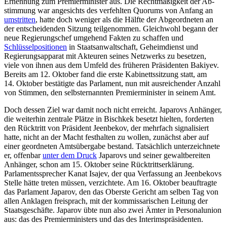
Ernennung zum
Premier­minister
aus. Die Rechtmäßigkeit der Ab­
stimmung war angesichts des verfehlten Quorums von Anfang an
umstritten
, hatte doch weniger als die Hälfte der Abgeord­neten an
der entscheidenden Sitzung teil­genommen. Gleichwohl begann der
neue Regierungschef umgehend Fakten zu schaf­fen und
Schlüsselpositionen
in Staatsanwalt­schaft, Geheimdienst und
Regierungsapparat mit Akteuren seines Netzwerks zu beset­zen,
viele von ihnen aus dem Umfeld des früheren Präsidenten Bakiyev.
Bereits am 12. Oktober fand die erste Kabinettssitzung statt, am
14. Oktober bestätigte das Parla­ment, nun mit ausreichender Anzahl
von Stimmen, den selbsternannten Premier­minister in seinem Amt.
Doch dessen Ziel war damit noch nicht erreicht. Japarovs Anhänger,
die weiterhin zentrale Plätze in Bischkek besetzt hielten, forderten
den Rücktritt von Präsident Jeen­bekov, der mehrfach signalisiert
hatte, nicht an der Macht festhalten zu wollen, zunächst aber auf
einer geordneten Amts­übergabe bestand. Tatsächlich unterzeichnete
er, offenbar
unter dem Druck
Japarovs und seiner gewaltbereiten
Anhänger, schon am 15. Oktober seine Rücktrittserklärung.
Parlamentssprecher Kanat Isajev, der qua Verfassung an Jeenbekovs
Stelle hätte tre­ten müssen, verzichtete. Am 16. Oktober beauftragte
das Parlament Japarov, den das Oberste Gericht am selben Tag von
allen An­klagen freisprach, mit der kommissarischen Leitung der
Staatsgeschäfte. Japarov übte nun also zwei Ämter in Personalunion
aus: das des Premierministers und das des Inte­rimspräsidenten.