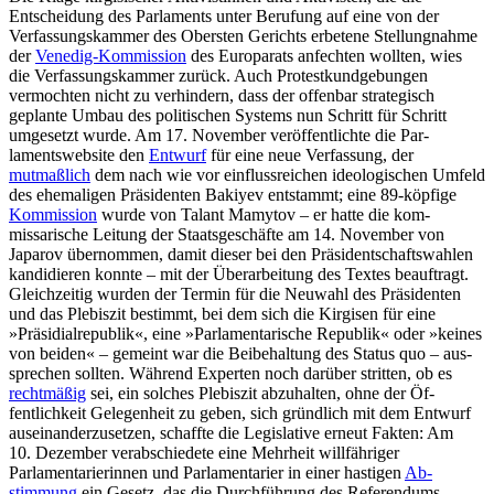
Entscheidung des Parla­ments unter Berufung auf eine von der
Verfassungskammer des Obersten Gerichts erbetene Stellungnahme
der
Venedig-Kom­mission
des Europarats anfechten wollten, wies
die Verfassungskammer
zurück
. Auch Protestkundgebungen
vermochten nicht zu verhindern, dass der offenbar strategisch
geplante Umbau des politischen Systems nun Schritt für Schritt
umgesetzt wurde. Am 17. November veröffentlichte die Par­
lamentswebsite den
Entwurf
für eine neue Verfassung, der
mutmaßlich
dem nach wie vor einflussreichen ideologischen Umfeld
des ehemaligen Präsidenten Bakiyev ent­stammt; eine 89-köpfige
Kommission
wurde von Talant Mamytov – er hatte die kom­
missarische Leitung der Staatsgeschäfte am 14. November von
Japarov übernommen, damit dieser bei den Präsidentschaftswahlen
kandidieren konnte – mit der Überarbei­tung des Textes beauftragt.
Gleichzeitig wur­den der Termin für die Neuwahl des Präsidenten
und das Plebiszit bestimmt, bei dem sich die Kirgisen für eine
»Präsidial­republik«, eine »Parlamentarische Repu­blik« oder »keines
von beiden« – gemeint war die Beibehaltung des Status quo – aus­
sprechen sollten. Während Experten noch darüber stritten, ob es
rechtmäßig
sei, ein solches Plebiszit abzuhalten, ohne der Öf­
fentlichkeit Gelegenheit zu geben, sich gründlich mit dem Entwurf
auseinander­zusetzen, schaffte die Legislative erneut Fak­ten: Am
10. Dezember verabschiedete eine Mehrheit willfähriger
Parlamentarierinnen und Parlamentarier in einer hastigen
Ab­
stimmung
ein Gesetz, das die Durchfüh­rung des Referendums