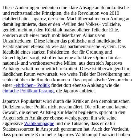
Diese Änderungen bedeuten eine klare Absage an demokratische
und rechtsstaat­liche Prinzipien, die die Revolution von 2010
etabliert hatte. Japarov, der seine Machtübernahme von Anfang an
damit legitimierte, dass er den »Willen des Vol­kes« vollziehe,
genießt nicht nur den Rück­halt maßgeblicher Teile der Elite,
sondern auch einer rasch mobilisierbaren Allianz von
Unzufriedenen. Diese lehnen das poli­tische und intellektuelle
Establishment ebenso ab wie das parlamentarische Sys­tem. Das
Idealbild eines starken Präsiden­ten, der für Ordnung und
Gerechtigkeit sorgt, ist offenbar eine attraktive Option für das
national- und wertkonservative Milieu, aus dem sich Japarovs
Anhängerschaft mehr­heitlich rekrutiert. Diese ist überwiegend im
ländlichen Raum verwurzelt, wo weite Teile der Bevölkerung nur
schlecht über die Runden kommen. Das populistische Ver­sprechen
einer
»ehrlichen« Politik
findet dort ebenso Anklang wie die
einfache Politikauffassung
, die Japarov anbietet.
Japarovs Popularität wird durch die Kri­tik an den demokratischen
Defiziten seiner Politik nicht geschmälert. Die offene und latente
Gewalt, die seinen Aufstieg zur Macht begleitete, spricht in den
Augen seiner Anhänger ebenso wenig gegen ihn wie seine
aggressive
Wahlkampagne
und die Tatsache, dass er dafür
Staatsressourcen in Anspruch genommen hat. Auch der Ver­dacht,
dass prominente
Kriminelle
Japarovs Wahlkampf finanziert haben