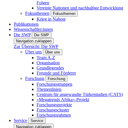
Folgen
Vereinte Nationen und nachhaltige Entwicklung
Fokusthemen
Fokusthemen
Krieg in Nahost
Publikationen
Wissenschaftler:innen
Die SWP
Die SWP
Navigation zuklappen
Zur Übersicht: Die SWP
Über uns
Über uns
Team A-Z
Organisation
Grundlegendes
Freunde und Förderer
Forschung
Forschung
Forschungsgruppen
Themenlinien
Centrum für angewandte Türkeistudien (CATS)
»Megatrends Afrika«-Projekt
Forschungsprojekte
Forschungscluster
Forschungsrahmen
Service
Service
Navigation zuklappen