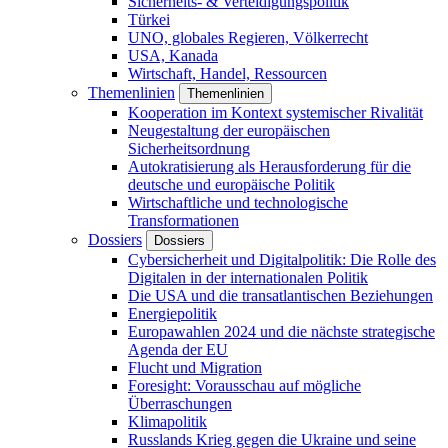
Sicherheits- & Verteidigungspolitik
Türkei
UNO, globales Regieren, Völkerrecht
USA, Kanada
Wirtschaft, Handel, Ressourcen
Themenlinien
Themenlinien
Kooperation im Kontext systemischer Rivalität
Neugestaltung der europäischen
Sicherheitsordnung
Autokratisierung als Herausforderung für die
deutsche und europäische Politik
Wirtschaftliche und technologische
Transformationen
Dossiers
Dossiers
Cybersicherheit und Digitalpolitik: Die Rolle des
Digitalen in der internationalen Politik
Die USA und die transatlantischen Beziehungen
Energiepolitik
Europawahlen 2024 und die nächste strategische
Agenda der EU
Flucht und Migration
Foresight: Vorausschau auf mögliche
Überraschungen
Klimapolitik
Russlands Krieg gegen die Ukraine und seine