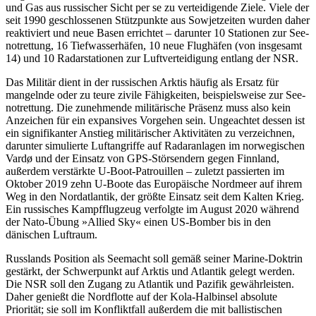
und Gas aus russischer Sicht per se zu verteidigende Ziele. Viele der
seit 1990 ge­schlossenen Stützpunkte aus Sowjetzeiten wurden daher
reaktiviert und neue Basen errichtet – darunter 10 Stationen zur See­
notrettung, 16 Tiefwasserhäfen, 10 neue Flughäfen (von insgesamt
14) und 10 Radar­stationen zur Luftverteidigung entlang der NSR.
Das Militär dient in der russischen Arktis häufig als Ersatz für
mangelnde oder zu teure zivile Fähigkeiten, beispielsweise zur See­
notrettung. Die zunehmende militä­rische Präsenz muss also kein
Anzeichen für ein expansives Vorgehen sein. Ungeachtet dessen ist
ein signifikanter Anstieg mili­tärischer Aktivitäten zu verzeichnen,
dar­unter simulierte Luftangriffe auf Radar­anlagen im norwegischen
Vardø und der Einsatz von GPS-Störsendern gegen Finn­land,
außerdem verstärkte U-Boot-Patrouil­len – zuletzt passierten im
Oktober 2019 zehn U-Boote das Europäische Nordmeer auf ihrem
Weg in den Nordatlantik, der größte Einsatz seit dem Kalten Krieg.
Ein russisches Kampfflugzeug verfolgte im August 2020 während
der Nato-Übung »Allied Sky« einen US-Bomber bis in den
dänischen Luftraum.
Russlands Position als Seemacht soll gemäß seiner Marine-Doktrin
gestärkt, der Schwerpunkt auf Arktis und Atlantik gelegt werden.
Die NSR soll den Zugang zu Atlantik und Pazifik gewährleisten.
Daher genießt die Nordflotte auf der Kola-Halbinsel absolute
Priorität; sie soll im Konfliktfall außerdem die mit ballistischen