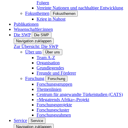
Folgen
Vereinte Nationen und nachhaltige Entwicklung
Fokusthemen
Fokusthemen
Krieg in Nahost
Publikationen
Wissenschaftler:innen
Die SWP
Die SWP
Navigation zuklappen
Zur Übersicht: Die SWP
Über uns
Über uns
Team A-Z
Organisation
Grundlegendes
Freunde und Förderer
Forschung
Forschung
Forschungsgruppen
Themenlinien
Centrum für angewandte Türkeistudien (CATS)
»Megatrends Afrika«-Projekt
Forschungsprojekte
Forschungscluster
Forschungsrahmen
Service
Service
Navigation zuklappen