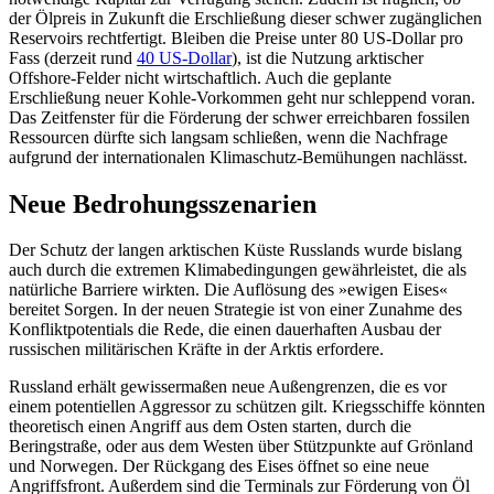
der Ölpreis in Zukunft die Erschließung dieser schwer zu­gänglichen
Reservoirs rechtfertigt. Bleiben die Preise unter 80 US-Dollar pro
Fass (der­zeit rund
40 US-Dollar
), ist die Nutzung ark­tischer
Offshore-Felder nicht wirtschaftlich. Auch die geplante
Erschließung neuer Kohle-Vorkommen geht nur schleppend voran.
Das Zeitfenster für die Förderung der schwer erreichbaren fossilen
Ressourcen dürfte sich langsam schließen, wenn die Nachfrage
aufgrund der internationalen Klimaschutz-Bemühungen nachlässt.
Neue Bedrohungsszenarien
Der Schutz der langen arktischen Küste Russ­lands wurde bislang
auch durch die extremen Klimabedingungen gewährleistet, die als
natürliche Barriere wirkten. Die Auf­lösung des »ewigen Eises«
bereitet Sorgen. In der neuen Strategie ist von einer Zunahme des
Konfliktpotentials die Rede, die einen dauerhaften Ausbau der
russischen mili­tärischen Kräfte in der Arktis erfordere.
Russland erhält gewissermaßen neue Außengrenzen, die es vor
einem potentiellen Aggressor zu schützen gilt. Kriegsschiffe könnten
theoretisch einen Angriff aus dem Osten starten, durch die
Beringstraße, oder aus dem Westen über Stützpunkte auf Grön­land
und Norwegen. Der Rückgang des Eises öffnet so eine neue
Angriffsfront. Außerdem sind die Terminals zur Förderung von Öl