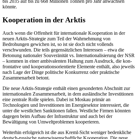
bis 2035 auf bis zu 668 Millio­nen Tonnen pro Jahr anwachsen
könnte.
Kooperation in der Arktis
Auch wenn die Offenheit für internationale Kooperation in der
neuen Arktis-Strategie zum Teil der Wahrnehmung von
Bedrohungen gewichen ist, so ist sie doch nicht vollends
verschwunden. Die teils gegensätzlichen Interessen – etwa die
Betonung nationaler Souveränität vs. Internationalisierung der NSR
– kommen in einer ambi­valenten Haltung zum Ausdruck, die kon­
frontative und kooperationsorientierte Ele­mente enthält, also jeweils
nach Lage der Dinge politische Konkurrenz oder prak­tische
Zusammenarbeit betont.
Die neue Arktis-Strategie enthält einen gesonderten Abschnitt zur
internationalen Zusammenarbeit, in dem ausländische Investitionen
eine zentrale Rolle spielen. Dabei ist Moskau primär an
Technologien und Investitionen im Energiesektor inter­essiert, die
unter die westlichen Sanktionen fallen. Westliche Firmen könnten
dagegen beim Aufbau der Infrastruktur und auch bei der
Bewältigung von Umweltproblemen kooperieren.
Weiterhin erfolgreich ist die aus Kreml-Sicht weniger bedenkliche
deutsch-russische naturwissenschaftliche Kooperation. Die neue