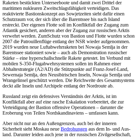
Raketen bestückten Unterseeboote und damit zwei Drittel der
maritimen nuklearen Zweitschlagsfähigkeit verteidigen. Das
reaktivierte Bastions­konzept aus Sowjetzeiten sieht dafür einen
Schutzraum vor, der sich über die Barentssee bis nach Island
erstreckt. Der eigenen Flotte soll im Konfliktfall der Zugang zum
Atlantik gesichert, anderen aber der Zugang zur russischen Arktis
verwehrt werden. ZumSchutz von Bastion und Flotte wurden schon
2007 die Patrouillenflüge entlang der NSR wieder aufgenommen.
2019 wurden neue Luftabwehrraketen bei Nowaja Semlja in der
Barentssee stationiert sowie – auch als Demonstration russischer
Stärke – eine hyperschallschnelle Rakete getestet. Im Verbund mit
mobilen S‑350-Flugabwehr­systemen sollen im Rahmen einer
Abhalte­strategie (A2/AD) die Stützpunkte auf Franz-Josef-Land,
Sewernaja Semlja, den Neu­sibirischen Inseln, Nowaja Semlja und
Wrangelinsel geschützt werden. Die Reich­weite des Gesamtsystems
deckt alle Inseln und Archipele entlang der Nordroute ab.
Russland zeigt ein defensives Verständnis der Arktis, ist im
Konfliktfall aber auf eine rasche Eskalation vorbereitet, die zur
Verteidigung der Bastion offensive Opera­tionen – darunter die
Eroberung von Teilen Nordskandinaviens – umfassen kann.
Aber nicht nur an den Außengrenzen, auch bei der inneren
Sicherheit sieht Mos­kau neue
Bedrohungen
aus dem In- und Aus­
land
. Darunter leiden auch jene in der rus­sischen Zivilgesellschaft,