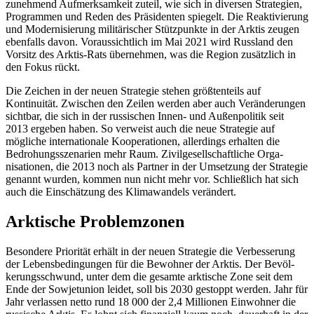
zunehmend Auf­merksamkeit zuteil, wie sich in diversen Strategien,
Programmen und Reden des Prä­sidenten spiegelt. Die Reaktivierung
und Modernisierung militärischer Stützpunkte in der Arktis zeugen
ebenfalls davon. Vor­aussichtlich im Mai 2021 wird Russland den
Vorsitz des Arktis-Rats übernehmen, was die Region zusätzlich in
den Fokus rückt.
Die Zeichen in der neuen Strategie stehen größtenteils auf
Kontinuität. Zwischen den Zeilen werden aber auch Veränderungen
sichtbar, die sich in der russischen Innen- und Außenpolitik seit
2013 ergeben haben. So verweist auch die neue Strategie auf
mögliche internationale Kooperationen, allerdings erhalten die
Bedrohungsszena­rien mehr Raum. Zivilgesellschaftliche Or­ga­
nisationen, die 2013 noch als Partner in der Umsetzung der Strategie
genannt wur­den, kommen nun nicht mehr vor. Schließ­lich hat sich
auch die Einschätzung des Klimawandels verändert.
Arktische Problemzonen
Besondere Priorität erhält in der neuen Stra­tegie die Verbesserung
der Lebensbedingun­gen für die Bewohner der Arktis. Der Bevöl­
kerungsschwund, unter dem die gesamte arktische Zone seit dem
Ende der Sowjetunion leidet, soll bis 2030 gestoppt werden. Jahr für
Jahr verlassen netto rund 18
000 der 2,4 Millionen Einwohner die