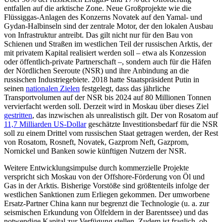
entfallen auf die arktische Zone. Neue Großprojekte wie die
Flüssiggas-Anlagen des Konzerns Novatek auf den Yamal- und
Gydan-Halbinseln sind der zentrale Motor, der den lokalen Ausbau
von Infrastruktur antreibt. Das gilt nicht nur für den Bau von
Schienen und Straßen im westlichen Teil der russischen Arktis, der
mit privatem Kapi­tal realisiert werden soll – etwa als Konzession
oder öffentlich-private Partner­schaft –, sondern auch für die Häfen
der Nördlichen Seeroute (NSR) und ihre Anbin­dung an die
russischen Industriegebiete. 2018 hatte Staatspräsident Putin in
seinen
nationalen Zielen
festgelegt, dass das jähr­liche
Transportvolumen auf der NSR bis 2024 auf 80 Millionen Tonnen
vervierfacht werden soll. Derzeit wird in Moskau über dieses Ziel
gestritten
, das inzwischen als un­realistisch gilt. Der von Rosatom auf
11,7 Milliarden US-Dollar
geschätzte Investitions­bedarf für die NSR
soll zu einem Drittel vom russischen Staat getragen werden, der Rest
von Rosatom, Rosneft, Novatek, Gaz­prom Neft, Gazprom,
Nornickel und Ban­ken sowie künftigen Nutzern der NSR.
Weitere Entwicklungsimpulse durch kommerzielle Projekte
verspricht sich Mos­kau von der Offshore-Förderung von Öl und
Gas in der Arktis. Bisherige Vorstöße sind größtenteils infolge der
westlichen Sanktio­nen zum Erliegen gekommen. Der umworbene
Ersatz-Partner China kann nur be­grenzt die Technologie (u.
a. zur
seismischen Erkundung von Ölfeldern in der Barentssee) und das
notwendige Kapital zur Verfügung stellen. Zudem ist fraglich, ob