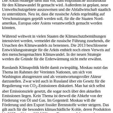
Die Arktis-Strategie sieht nun vor, dass empfindliche Infrastruktur
für den Klima­wandel fit gemacht wird. Außerdem ist geplant, neue
Umweltschutzgebiete aus­zuweisen und die Abfallwirtschaft staatlich
zu unterstützen. Neu ist, dass die russische Arktis regelmäßig auf
Verschmutzungen geprüft werden soll, für die die Staaten Nord­
amerikas, Europas oder Asiens verantwort­lich gemacht werden
könnten.
Während weltweit in vielen Staaten die Klimaschutzbemühungen
intensiviert werden, vermeidet die russische Führung zusehends, die
Ursachen des Klimawandels zu benennen. Die 2013 beschlossene
Ent­wicklungsstrategie für die Arktis enthielt noch einen Verweis auf
den menschen­gemachten Klimawandel. In der neuen Stra­tegie
werden die Gründe für die Erderwär­mung nicht mehr erwähnt.
Russlands Klimapolitik bleibt damit zwie­spältig. Moskau nutzt das
Thema im Rah­men der Vereinten Nationen, um sich von
Washington abzugrenzen und als verant­wortungsvoller Akteur
darzustellen. Zwar wird auch in Russland über ein Gesetz für die
Regulierung von CO
-Emissionen dis­kutiert. Man hat sich selbst
2
aber Emissionsziele gesetzt, die sogar noch über den aktuellen
Emissionen liegen. Kein Thema ist derweil die Abkehr von der
Förderung von Öl und Gas. Im Gegenteil: Moskau will die
Förderung und den Export fossiler Brenn­stoffe weiter steigern. Das
gilt auch für die besonders klimaschädliche Kohle, deren Produktion