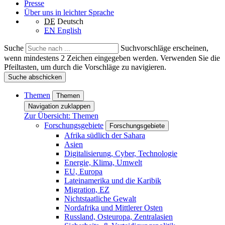
Presse
Über uns in leichter Sprache
DE
Deutsch
EN
English
Suche
Suchvorschläge erscheinen,
wenn mindestens 2 Zeichen eingegeben werden. Verwenden Sie die
Pfeiltasten, um durch die Vorschläge zu navigieren.
Suche abschicken
Themen
Themen
Navigation zuklappen
Zur Übersicht: Themen
Forschungsgebiete
Forschungsgebiete
Afrika südlich der Sahara
Asien
Digitalisierung, Cyber, Technologie
Energie, Klima, Umwelt
EU, Europa
Lateinamerika und die Karibik
Migration, EZ
Nichtstaatliche Gewalt
Nordafrika und Mittlerer Osten
Russland, Osteuropa, Zentralasien