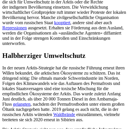
die sich für Um­weltschutz in der Arktis oder die Rechte
der indigenen Bevölkerung einsetzen. Die Ver­wirklichung
wirtschaftlicher Groß­projekte ruft immer wieder Proteste der lokalen
Bevölkerung hervor. Manche zivil­gesellschaftliche Organisation
wurde vom rus­sischen Staat
kooptiert
, andere sind aber auch
Repressionen
ausgesetzt. Erhal­ten sie Förderung aus dem Ausland,
werden die Organisationen als »ausländische Agen­ten« diffamiert
und in der Folge strengen Kontrollen und Einschränkungen
unterworfen.
Halbherziger Umweltschutz
In der neuen Arktis-Strategie hat die rus­sische Führung erneut ihren
Willen bekun­det, die arktischen Ökosysteme zu schützen. Das ist
dringend nötig: Die oftmals marode Schwerindustrie im Norden,
Folgen des Klimawandels wie das Auftauen des Perma­frosts und
lokales Staatsversagen sind eine toxische Mischung für die
empfindlichen Ökosysteme der Arktis. Das wurde zuletzt Anfang
Juni deutlich, als über 20
000 Ton­nen Diesel in den Ambarnaja-
Fluss
gelang­ten
, nachdem der Permafrostboden unter einem großen
Öltank nachgegeben hatte. 2019 gelang es auch nicht, die in der
russi­schen Arktis wütenden
Waldbrände
ein­zudämmen, vielmehr
breiteten sie sich 2020 erneut in Sibirien aus.