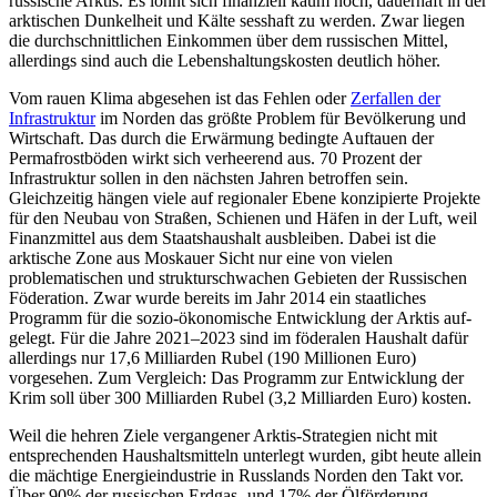
russische Arktis. Es lohnt sich finanziell kaum noch, dauerhaft in der
arktischen Dunkelheit und Kälte sesshaft zu werden. Zwar liegen
die durchschnittlichen Einkommen über dem russischen Mittel,
allerdings sind auch die Lebenshaltungskosten deutlich höher.
Vom rauen Klima abgesehen ist das Feh­len oder
Zerfallen der
Infrastruktur
im Nor­den das größte Problem für Bevölkerung und
Wirtschaft. Das durch die Erwärmung bedingte Auftauen der
Permafrostböden wirkt sich verheerend aus. 70 Prozent der
Infrastruktur sollen in den nächsten Jahren betroffen sein.
Gleichzeitig hängen viele auf regionaler Ebene konzipierte Projekte
für den Neubau von Straßen, Schienen und Häfen in der Luft, weil
Finanzmittel aus dem Staatshaushalt ausbleiben. Dabei ist die
arktische Zone aus Moskauer Sicht nur eine von vielen
problematischen und struk­turschwachen Gebieten der Russischen
Fö­deration. Zwar wurde bereits im Jahr 2014 ein staatliches
Programm für die sozio-ökonomische Entwicklung der Arktis auf­
gelegt. Für die Jahre 2021–2023 sind im föderalen Haushalt dafür
allerdings nur 17,6 Milliarden Rubel (190 Millionen Euro)
vorgesehen. Zum Vergleich: Das Programm zur Entwicklung der
Krim soll über 300 Mil­liarden Rubel (3,2 Milliarden Euro) kosten.
Weil die hehren Ziele vergangener Arktis-Strategien nicht mit
entsprechenden Haus­haltsmitteln unterlegt wurden, gibt heute allein
die mächtige Energieindustrie in Russ­lands Norden den Takt vor.
Über 90% der russischen Erdgas- und 17% der Ölförde­rung