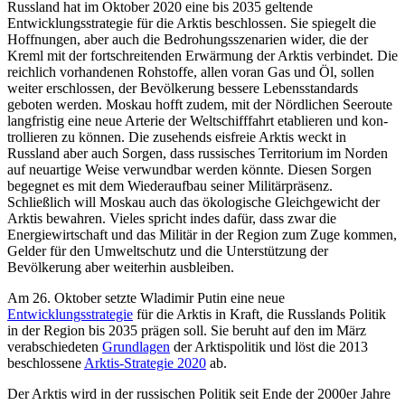
Russland hat im Oktober 2020 eine bis 2035 geltende
Entwicklungsstrategie für die Ark­tis beschlossen. Sie spiegelt die
Hoffnungen, aber auch die Bedrohungsszenarien wider, die der
Kreml mit der fortschreitenden Erwärmung der Arktis verbindet. Die
reichlich vorhandenen Rohstoffe, allen voran Gas und Öl, sollen
weiter erschlossen, der Bevölke­rung bessere Lebensstandards
geboten werden. Moskau hofft zudem, mit der Nörd­lichen Seeroute
langfristig eine neue Arterie der Weltschifffahrt etablieren und kon­
trollieren zu können. Die zusehends eisfreie Arktis weckt in
Russland aber auch Sor­gen, dass russisches Territorium im Norden
auf neuartige Weise verwundbar werden könnte. Diesen Sorgen
begegnet es mit dem Wiederaufbau seiner Militärpräsenz.
Schließlich will Moskau auch das ökologische Gleichgewicht der
Arktis bewahren. Vieles spricht indes dafür, dass zwar die
Energiewirtschaft und das Militär in der Region zum Zuge kommen,
Gelder für den Umweltschutz und die Unterstützung der
Bevölkerung aber weiterhin ausbleiben.
Am 26. Oktober setzte Wladimir Putin eine neue
Entwicklungsstrategie
für die Arktis
in Kraft, die Russlands Politik
in der Region bis 2035 prägen soll. Sie beruht auf den im März
verabschiedeten
Grundlagen
der Ark­tis­politik und löst die 2013
beschlossene
Arktis-Strategie 2020
ab.
Der Arktis wird in der russischen Politik seit Ende der 2000er Jahre