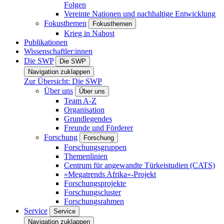
Folgen
Vereinte Nationen und nachhaltige Entwicklung
Fokusthemen
Fokusthemen
Krieg in Nahost
Publikationen
Wissenschaftler:innen
Die SWP
Die SWP
Navigation zuklappen
Zur Übersicht: Die SWP
Über uns
Über uns
Team A-Z
Organisation
Grundlegendes
Freunde und Förderer
Forschung
Forschung
Forschungsgruppen
Themenlinien
Centrum für angewandte Türkeistudien (CATS)
»Megatrends Afrika«-Projekt
Forschungsprojekte
Forschungscluster
Forschungsrahmen
Service
Service
Navigation zuklappen