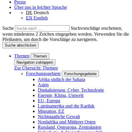
Presse
Über uns in leichter Sprache
DE
Deutsch
EN
English
Suche
Suchvorschläge erscheinen,
wenn mindestens 2 Zeichen eingegeben werden. Verwenden Sie die
Pfeiltasten, um durch die Vorschläge zu navigieren.
Suche abschicken
Themen
Themen
Navigation zuklappen
Zur Übersicht: Themen
Forschungsgebiete
Forschungsgebiete
Afrika südlich der Sahara
Asien
Digitalisierung, Cyber, Technologie
Energie, Klima, Umwelt
EU, Europa
Lateinamerika und die Karibik
Migration, EZ
Nichtstaatliche Gewalt
Nordafrika und Mittlerer Osten
Russland, Osteuropa, Zentralasien