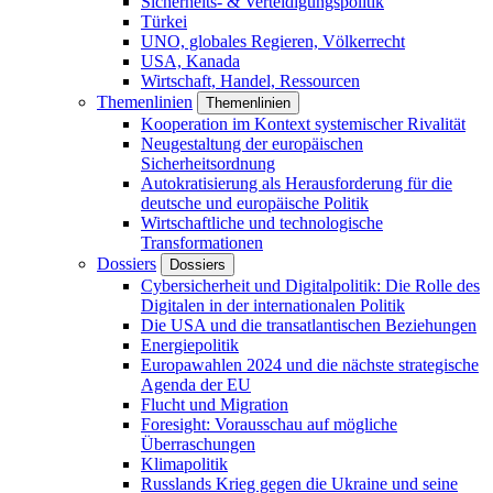
Sicherheits- & Verteidigungspolitik
Türkei
UNO, globales Regieren, Völkerrecht
USA, Kanada
Wirtschaft, Handel, Ressourcen
Themenlinien
Themenlinien
Kooperation im Kontext systemischer Rivalität
Neugestaltung der europäischen
Sicherheitsordnung
Autokratisierung als Herausforderung für die
deutsche und europäische Politik
Wirtschaftliche und technologische
Transformationen
Dossiers
Dossiers
Cybersicherheit und Digitalpolitik: Die Rolle des
Digitalen in der internationalen Politik
Die USA und die transatlantischen Beziehungen
Energiepolitik
Europawahlen 2024 und die nächste strategische
Agenda der EU
Flucht und Migration
Foresight: Vorausschau auf mögliche
Überraschungen
Klimapolitik
Russlands Krieg gegen die Ukraine und seine