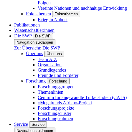
Folgen
Vereinte Nationen und nachhaltige Entwicklung
Fokusthemen
Fokusthemen
Krieg in Nahost
Publikationen
Wissenschaftler:innen
Die SWP
Die SWP
Navigation zuklappen
Zur Übersicht: Die SWP
Über uns
Über uns
Team A-Z
Organisation
Grundlegendes
Freunde und Förderer
Forschung
Forschung
Forschungsgruppen
Themenlinien
Centrum für angewandte Türkeistudien (CATS)
»Megatrends Afrika«-Projekt
Forschungsprojekte
Forschungscluster
Forschungsrahmen
Service
Service
Navigation zuklappen