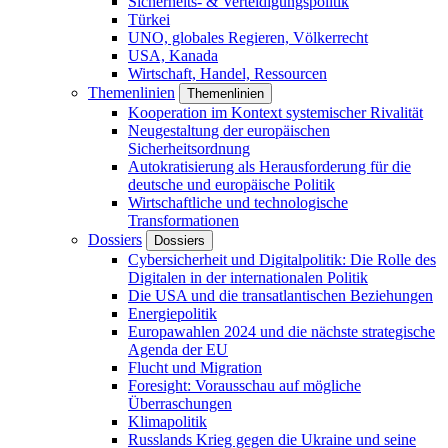
Sicherheits- & Verteidigungspolitik
Türkei
UNO, globales Regieren, Völkerrecht
USA, Kanada
Wirtschaft, Handel, Ressourcen
Themenlinien
Themenlinien
Kooperation im Kontext systemischer Rivalität
Neugestaltung der europäischen
Sicherheitsordnung
Autokratisierung als Herausforderung für die
deutsche und europäische Politik
Wirtschaftliche und technologische
Transformationen
Dossiers
Dossiers
Cybersicherheit und Digitalpolitik: Die Rolle des
Digitalen in der internationalen Politik
Die USA und die transatlantischen Beziehungen
Energiepolitik
Europawahlen 2024 und die nächste strategische
Agenda der EU
Flucht und Migration
Foresight: Vorausschau auf mögliche
Überraschungen
Klimapolitik
Russlands Krieg gegen die Ukraine und seine