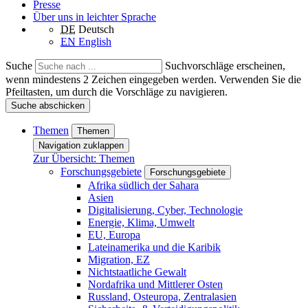
Presse
Über uns in leichter Sprache
DE
Deutsch
EN
English
Suche
Suchvorschläge erscheinen,
wenn mindestens 2 Zeichen eingegeben werden. Verwenden Sie die
Pfeiltasten, um durch die Vorschläge zu navigieren.
Suche abschicken
Themen
Themen
Navigation zuklappen
Zur Übersicht: Themen
Forschungsgebiete
Forschungsgebiete
Afrika südlich der Sahara
Asien
Digitalisierung, Cyber, Technologie
Energie, Klima, Umwelt
EU, Europa
Lateinamerika und die Karibik
Migration, EZ
Nichtstaatliche Gewalt
Nordafrika und Mittlerer Osten
Russland, Osteuropa, Zentralasien