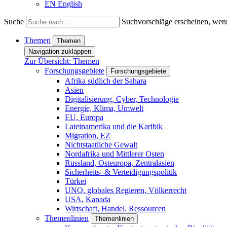
EN
English
Suche
Suchvorschläge erscheinen, wenn
Themen
Themen
Navigation zuklappen
Zur Übersicht: Themen
Forschungsgebiete
Forschungsgebiete
Afrika südlich der Sahara
Asien
Digitalisierung, Cyber, Technologie
Energie, Klima, Umwelt
EU, Europa
Lateinamerika und die Karibik
Migration, EZ
Nichtstaatliche Gewalt
Nordafrika und Mittlerer Osten
Russland, Osteuropa, Zentralasien
Sicherheits- & Verteidigungspolitik
Türkei
UNO, globales Regieren, Völkerrecht
USA, Kanada
Wirtschaft, Handel, Ressourcen
Themenlinien
Themenlinien