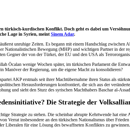
en türkisch-kurdischen Konflikt. Doch geht es dabei um Versöhnun
sche Lage in Syrien, meint
Sinem Adar
.
es äußerst unruhige Zeiten. Es begann mit einem Handschlag zwischen 
er Nationalistischen Bewegung (MHP) und wichtigen Partner in der re
ten Gegner der von der Türkei, der EU und den USA als Terrororganisat
ah Öcalan wenige Wochen später, im türkischen Parlament die Entwa
r ein Manöver der Regierung, um die eigene Macht zu konsolidieren?
rtei AKP erstmals seit ihrer Machtübernahme ihren Status als stärkst
npolitischen Herausforderungen konfrontiert, die sich aus der veränder
hung und sieht den Sturz des syrischen Machthabers Baschar al-Assad 
ensinitiative? Die Strategie der Volksallia
chichtige Strategie zu stehen. Die scheinbar abrupte Kehrtwende hat ein
 - von Verrat insbesondere an den türkischen Nationalismus über Frieden
 der Liberalen für eine Lösung des bewaffneten Konfliktes zu gewinnen