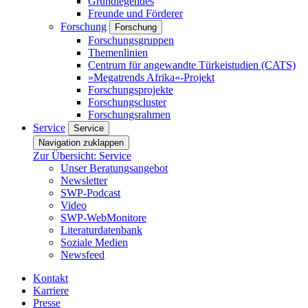
Grundlegendes
Freunde und Förderer
Forschung
Forschung
Forschungsgruppen
Themenlinien
Centrum für angewandte Türkeistudien (CATS)
»Megatrends Afrika«-Projekt
Forschungsprojekte
Forschungscluster
Forschungsrahmen
Service
Service
Navigation zuklappen
Zur Übersicht: Service
Unser Beratungsangebot
Newsletter
SWP-Podcast
Video
SWP-WebMonitore
Literaturdatenbank
Soziale Medien
Newsfeed
Kontakt
Karriere
Presse