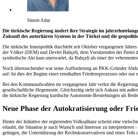
Sinem Adar
Die türkische Regierung ändert ihre Strategie im jahrzehntelang
Zukunft des autoritären Systems in der Türkei und die geopoliti
Die türkische Innenpolitik durchlebt seit Oktober vergangenen Jahr
der Völker (DEM) und Devlet Bahçeli, dem Vorsitzenden der Partei d
symbolische Akt kam unerwartet, da Bahçeli als einer der vehementes
Noch überraschender war seine Aufforderung an PKK-Gründer Abdull
auf: Ist dies der Beginn eines ernsthaften Friedensprozesses oder nu
Bei den Kommunalwahlen im vergangenen Jahr verlor die Regierungspa
gesellschaftliche Hegemonie. Gleichzeitig sieht sich Ankara mit auße
die türkische Regierung kurdische Autonomie-Bestrebungen als Bedro
Neue Phase der Autokratisierung oder Fried
Hinter der Initiative der regierenden Volksallianz scheint eine viels
erlaubt, die Situation je nach Wunsch und Interesse zu interpretieren
gelingen, die Unterstützung der Rechtskonservativen und eines Teils