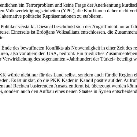
esentlichen ein Terrorproblem und keine Frage der Anerkennung kurdisch
en Volksverteidigungseinheiten (YPG), die Kurd:innen daher nicht vertr
lternative politische Repräsentationen zu etablieren.
litiker verstärkt. Diesmal beschränkt sich der Angriff nicht nur auf d
Kreise. Einerseits ist Erdoğans Volksallianz entschlossen, die Zusa
tte.
t das Ende des bewaffneten Konflikts als Notwendigkeit in einer Zeit des
euren, also vor allem den USA, bedroht. Ein friedliches Zusammenleben 
er Verwirklichung des sogenannten »Jahrhundert der Türkei« beteiligt 
KK würde nicht nur für das Land selbst, sondern auch für die Region 
en. Es ist unklar, ob die PKK-Kader in Kandil positiv auf den Aufruf
em auf Rechten basierenden Ansatz entfernt ist, überzeugt werden können
ei, sondern auch den Aufbau eines neuen Staates in Syrien entscheiden