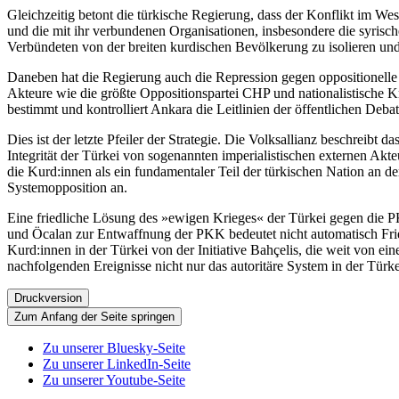
Gleichzeitig betont die türkische Regierung, dass der Konflikt im W
und die mit ihr verbundenen Organisationen, insbesondere die syrisch
Verbündeten von der breiten kurdischen Bevölkerung zu isolieren und a
Daneben hat die Regierung auch die Repression gegen oppositionelle Po
Akteure wie die größte Oppositionspartei CHP und nationalistische 
bestimmt und kontrolliert Ankara die Leitlinien der öffentlichen Deba
Dies ist der letzte Pfeiler der Strategie. Die Volksallianz beschreib
Integrität der Türkei von sogenannten imperialistischen externen Akt
die Kurd:innen als ein fundamentaler Teil der türkischen Nation an d
Systemopposition an.
Eine friedliche Lösung des »ewigen Krieges« der Türkei gegen die P
und Öcalan zur Entwaffnung der PKK bedeutet nicht automatisch Fried
Kurd:innen in der Türkei von der Initiative Bahçelis, die weit von ein
nachfolgenden Ereignisse nicht nur das autoritäre System in der Türk
Druckversion
Zum Anfang der Seite springen
Zu unserer Bluesky-Seite
Zu unserer LinkedIn-Seite
Zu unserer Youtube-Seite