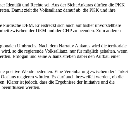
er Identität und Rechte sei. Aus der Sicht Ankaras dürften die PKK
eten. Damit zielt die Volksallianz darauf ab, die PKK und ihre
ie kurdische DEM. Er erstreckt sich auch auf bisher unvorstellbare
mmenarbeit zwischen der DEM und der CHP zu beenden. Zum anderen
 regionalen Umbruchs. Nach dem Narrativ Ankaras wird die territoriale
wird, so die regierende Volksallianz, nur für möglich gehalten, wenn
werden. Erdoğan und seine Allianz streben dabei den Aufbau einer
eine positive Wende bedeuten. Eine Vereinbarung zwischen der Türkei
 Öcalans reagieren würden. Es darf auch bezweifelt werden, ob die
. Klarer ist jedoch, dass die Ergebnisse der Initiative und die
d beeinflussen werden.