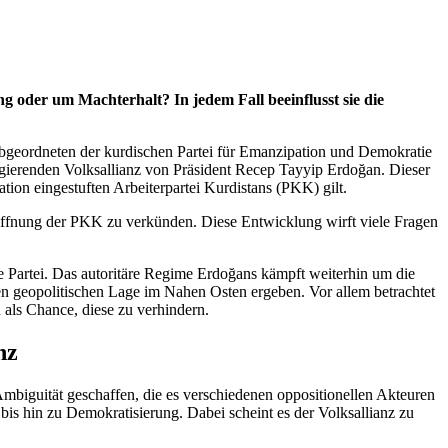
g oder um Machterhalt? In jedem Fall beeinflusst sie die
Abgeordneten der kurdischen Partei für Emanzipation und Demokratie
gierenden Volksallianz von Präsident Recep Tayyip Erdoğan. Dieser
ion eingestuften Arbeiterpartei Kurdistans (PKK) gilt.
ffnung der PKK zu verkünden. Diese Entwicklung wirft viele Fragen
e Partei. Das autoritäre Regime Erdoğans kämpft weiterhin um die
ten geopolitischen Lage im Nahen Osten ergeben. Vor allem betrachtet
als Chance, diese zu verhindern.
nz
e Ambiguität geschaffen, die es verschiedenen oppositionellen Akteuren
 bis hin zu Demokratisierung. Dabei scheint es der Volksallianz zu
.