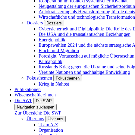
Kooperation im Kontext systemischer Rivalität
Neugestaltung der europäischen Sicherheitsordnu
Autokratisierung als Herausforderung für die deut
Wirtschaftliche und technologische Transformatio
Dossiers
Dossiers
Cybersicherheit und Digitalpolitik: Die Rolle des Di
Die USA und die transatlantischen Beziehungen
Energiepolitik
Europawahlen 2024 und die nächste strategische
Flucht und Migration
Foresight: Vorausschau auf mögliche Überraschu
Klimapolitik
Russlands Krieg gegen die Ukraine und seine Fol
Vereinte Nationen und nachhaltige Entwicklung
Fokusthemen
Fokusthemen
Krieg in Nahost
Publikationen
Wissenschaftler:innen
Die SWP
Die SWP
Navigation zuklappen
Zur Übersicht: Die SWP
Über uns
Über uns
Team A-Z
Organisation