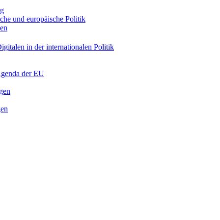
ng
sche und europäische Politik
nen
gitalen in der internationalen Politik
 Agenda der EU
ngen
gen