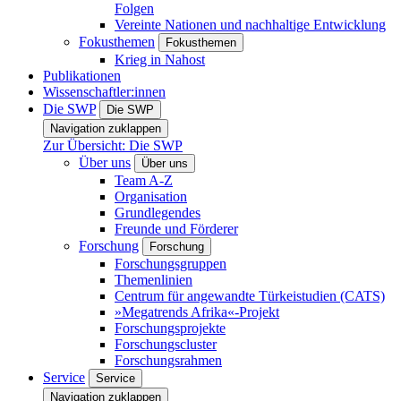
Folgen
Vereinte Nationen und nachhaltige Entwicklung
Fokusthemen
Fokusthemen
Krieg in Nahost
Publikationen
Wissenschaftler:innen
Die SWP
Die SWP
Navigation zuklappen
Zur Übersicht: Die SWP
Über uns
Über uns
Team A-Z
Organisation
Grundlegendes
Freunde und Förderer
Forschung
Forschung
Forschungsgruppen
Themenlinien
Centrum für angewandte Türkeistudien (CATS)
»Megatrends Afrika«-Projekt
Forschungsprojekte
Forschungscluster
Forschungsrahmen
Service
Service
Navigation zuklappen