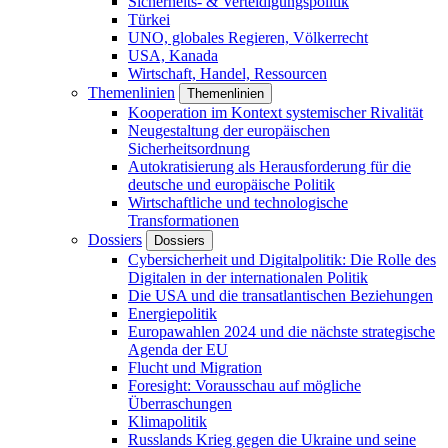
Sicherheits- & Verteidigungspolitik
Türkei
UNO, globales Regieren, Völkerrecht
USA, Kanada
Wirtschaft, Handel, Ressourcen
Themenlinien
Themenlinien
Kooperation im Kontext systemischer Rivalität
Neugestaltung der europäischen
Sicherheitsordnung
Autokratisierung als Herausforderung für die
deutsche und europäische Politik
Wirtschaftliche und technologische
Transformationen
Dossiers
Dossiers
Cybersicherheit und Digitalpolitik: Die Rolle des
Digitalen in der internationalen Politik
Die USA und die transatlantischen Beziehungen
Energiepolitik
Europawahlen 2024 und die nächste strategische
Agenda der EU
Flucht und Migration
Foresight: Vorausschau auf mögliche
Überraschungen
Klimapolitik
Russlands Krieg gegen die Ukraine und seine