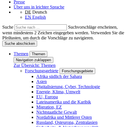
Presse
Über uns in leichter Sprache
DE
Deutsch
EN
English
Suche
Suchvorschläge erscheinen,
wenn mindestens 2 Zeichen eingegeben werden. Verwenden Sie die
Pfeiltasten, um durch die Vorschläge zu navigieren.
Suche abschicken
Themen
Themen
Navigation zuklappen
Zur Übersicht: Themen
Forschungsgebiete
Forschungsgebiete
Afrika südlich der Sahara
Asien
Digitalisierung, Cyber, Technologie
Energie, Klima, Umwelt
EU, Europa
Lateinamerika und die Karibik
Migration, EZ
Nichtstaatliche Gewalt
Nordafrika und Mittlerer Osten
Russland, Osteuropa, Zentralasien