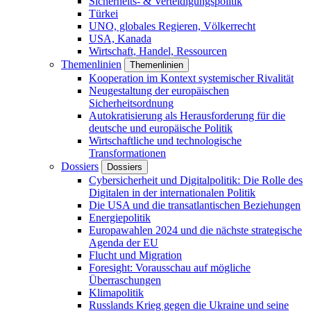
Sicherheits- & Verteidigungspolitik
Türkei
UNO, globales Regieren, Völkerrecht
USA, Kanada
Wirtschaft, Handel, Ressourcen
Themenlinien
Themenlinien
Kooperation im Kontext systemischer Rivalität
Neugestaltung der europäischen
Sicherheitsordnung
Autokratisierung als Herausforderung für die
deutsche und europäische Politik
Wirtschaftliche und technologische
Transformationen
Dossiers
Dossiers
Cybersicherheit und Digitalpolitik: Die Rolle des
Digitalen in der internationalen Politik
Die USA und die transatlantischen Beziehungen
Energiepolitik
Europawahlen 2024 und die nächste strategische
Agenda der EU
Flucht und Migration
Foresight: Vorausschau auf mögliche
Überraschungen
Klimapolitik
Russlands Krieg gegen die Ukraine und seine