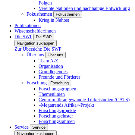
Folgen
Vereinte Nationen und nachhaltige Entwicklung
Fokusthemen
Fokusthemen
Krieg in Nahost
Publikationen
Wissenschaftler:innen
Die SWP
Die SWP
Navigation zuklappen
Zur Übersicht: Die SWP
Über uns
Über uns
Team A-Z
Organisation
Grundlegendes
Freunde und Förderer
Forschung
Forschung
Forschungsgruppen
Themenlinien
Centrum für angewandte Türkeistudien (CATS)
»Megatrends Afrika«-Projekt
Forschungsprojekte
Forschungscluster
Forschungsrahmen
Service
Service
Navigation zuklappen