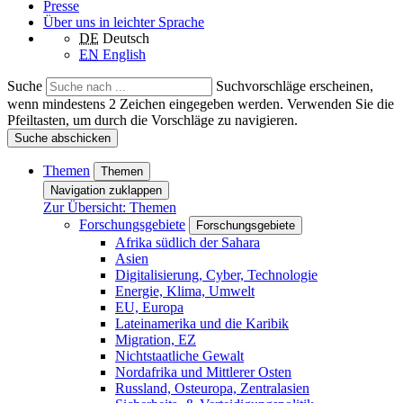
Presse
Über uns in leichter Sprache
DE
Deutsch
EN
English
Suche
Suchvorschläge erscheinen,
wenn mindestens 2 Zeichen eingegeben werden. Verwenden Sie die
Pfeiltasten, um durch die Vorschläge zu navigieren.
Suche abschicken
Themen
Themen
Navigation zuklappen
Zur Übersicht: Themen
Forschungsgebiete
Forschungsgebiete
Afrika südlich der Sahara
Asien
Digitalisierung, Cyber, Technologie
Energie, Klima, Umwelt
EU, Europa
Lateinamerika und die Karibik
Migration, EZ
Nichtstaatliche Gewalt
Nordafrika und Mittlerer Osten
Russland, Osteuropa, Zentralasien