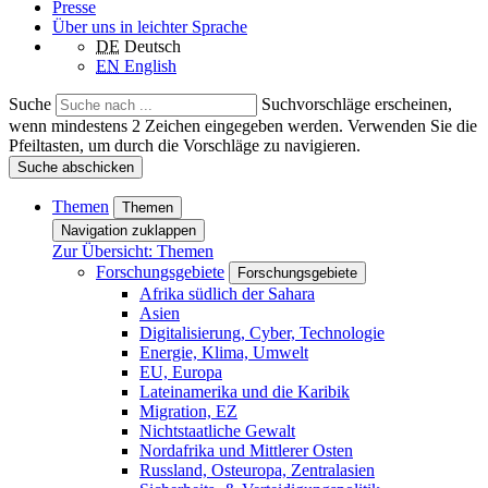
Presse
Über uns in leichter Sprache
DE
Deutsch
EN
English
Suche
Suchvorschläge erscheinen,
wenn mindestens 2 Zeichen eingegeben werden. Verwenden Sie die
Pfeiltasten, um durch die Vorschläge zu navigieren.
Suche abschicken
Themen
Themen
Navigation zuklappen
Zur Übersicht: Themen
Forschungsgebiete
Forschungsgebiete
Afrika südlich der Sahara
Asien
Digitalisierung, Cyber, Technologie
Energie, Klima, Umwelt
EU, Europa
Lateinamerika und die Karibik
Migration, EZ
Nichtstaatliche Gewalt
Nordafrika und Mittlerer Osten
Russland, Osteuropa, Zentralasien