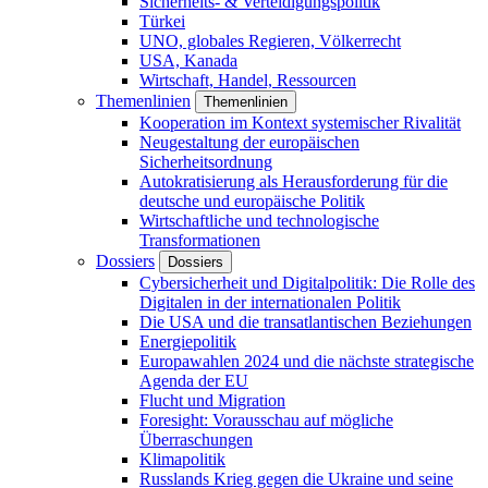
Sicherheits- & Verteidigungspolitik
Türkei
UNO, globales Regieren, Völkerrecht
USA, Kanada
Wirtschaft, Handel, Ressourcen
Themenlinien
Themenlinien
Kooperation im Kontext systemischer Rivalität
Neugestaltung der europäischen
Sicherheitsordnung
Autokratisierung als Herausforderung für die
deutsche und europäische Politik
Wirtschaftliche und technologische
Transformationen
Dossiers
Dossiers
Cybersicherheit und Digitalpolitik: Die Rolle des
Digitalen in der internationalen Politik
Die USA und die transatlantischen Beziehungen
Energiepolitik
Europawahlen 2024 und die nächste strategische
Agenda der EU
Flucht und Migration
Foresight: Vorausschau auf mögliche
Überraschungen
Klimapolitik
Russlands Krieg gegen die Ukraine und seine