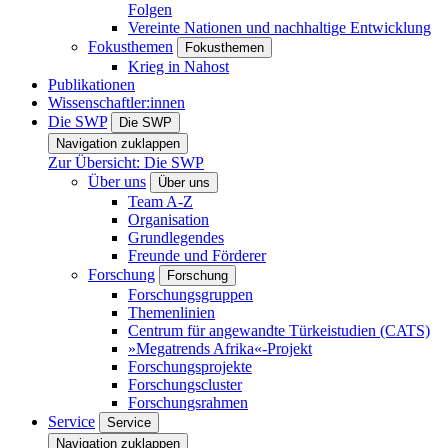
Folgen
Vereinte Nationen und nachhaltige Entwicklung
Fokusthemen
Fokusthemen
Krieg in Nahost
Publikationen
Wissenschaftler:innen
Die SWP
Die SWP
Navigation zuklappen
Zur Übersicht: Die SWP
Über uns
Über uns
Team A-Z
Organisation
Grundlegendes
Freunde und Förderer
Forschung
Forschung
Forschungsgruppen
Themenlinien
Centrum für angewandte Türkeistudien (CATS)
»Megatrends Afrika«-Projekt
Forschungsprojekte
Forschungscluster
Forschungsrahmen
Service
Service
Navigation zuklappen