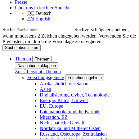
Presse
Über uns in leichter Sprache
DE
Deutsch
EN
English
Suche
Suchvorschläge erscheinen,
wenn mindestens 2 Zeichen eingegeben werden. Verwenden Sie die
Pfeiltasten, um durch die Vorschläge zu navigieren.
Suche abschicken
Themen
Themen
Navigation zuklappen
Zur Übersicht: Themen
Forschungsgebiete
Forschungsgebiete
Afrika südlich der Sahara
Asien
Digitalisierung, Cyber, Technologie
Energie, Klima, Umwelt
EU, Europa
Lateinamerika und die Karibik
Migration, EZ
Nichtstaatliche Gewalt
Nordafrika und Mittlerer Osten
Russland, Osteuropa, Zentralasien