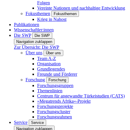
Folgen
Vereinte Nationen und nachhaltige Entwicklung
Fokusthemen
Fokusthemen
Krieg in Nahost
Publikationen
Wissenschaftler:innen
Die SWP
Die SWP
Navigation zuklappen
Zur Übersicht: Die SWP
Über uns
Über uns
Team A-Z
Organisation
Grundlegendes
Freunde und Förderer
Forschung
Forschung
Forschungsgruppen
Themenlinien
Centrum für angewandte Türkeistudien (CATS)
»Megatrends Afrika«-Projekt
Forschungsprojekte
Forschungscluster
Forschungsrahmen
Service
Service
Navigation zuklappen