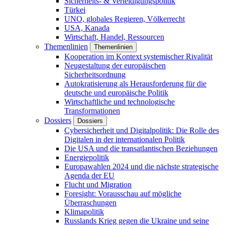
Sicherheits- & Verteidigungspolitik
Türkei
UNO, globales Regieren, Völkerrecht
USA, Kanada
Wirtschaft, Handel, Ressourcen
Themenlinien
Themenlinien
Kooperation im Kontext systemischer Rivalität
Neugestaltung der europäischen
Sicherheitsordnung
Autokratisierung als Herausforderung für die
deutsche und europäische Politik
Wirtschaftliche und technologische
Transformationen
Dossiers
Dossiers
Cybersicherheit und Digitalpolitik: Die Rolle des
Digitalen in der internationalen Politik
Die USA und die transatlantischen Beziehungen
Energiepolitik
Europawahlen 2024 und die nächste strategische
Agenda der EU
Flucht und Migration
Foresight: Vorausschau auf mögliche
Überraschungen
Klimapolitik
Russlands Krieg gegen die Ukraine und seine