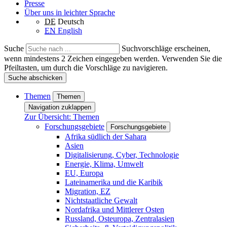
Presse
Über uns in leichter Sprache
DE
Deutsch
EN
English
Suche
Suchvorschläge erscheinen,
wenn mindestens 2 Zeichen eingegeben werden. Verwenden Sie die
Pfeiltasten, um durch die Vorschläge zu navigieren.
Suche abschicken
Themen
Themen
Navigation zuklappen
Zur Übersicht: Themen
Forschungsgebiete
Forschungsgebiete
Afrika südlich der Sahara
Asien
Digitalisierung, Cyber, Technologie
Energie, Klima, Umwelt
EU, Europa
Lateinamerika und die Karibik
Migration, EZ
Nichtstaatliche Gewalt
Nordafrika und Mittlerer Osten
Russland, Osteuropa, Zentralasien