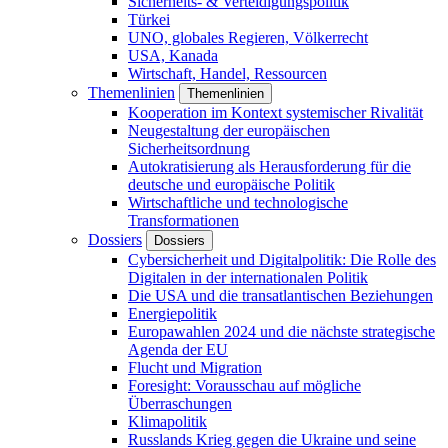
Sicherheits- & Verteidigungspolitik
Türkei
UNO, globales Regieren, Völkerrecht
USA, Kanada
Wirtschaft, Handel, Ressourcen
Themenlinien
Themenlinien
Kooperation im Kontext systemischer Rivalität
Neugestaltung der europäischen
Sicherheitsordnung
Autokratisierung als Herausforderung für die
deutsche und europäische Politik
Wirtschaftliche und technologische
Transformationen
Dossiers
Dossiers
Cybersicherheit und Digitalpolitik: Die Rolle des
Digitalen in der internationalen Politik
Die USA und die transatlantischen Beziehungen
Energiepolitik
Europawahlen 2024 und die nächste strategische
Agenda der EU
Flucht und Migration
Foresight: Vorausschau auf mögliche
Überraschungen
Klimapolitik
Russlands Krieg gegen die Ukraine und seine