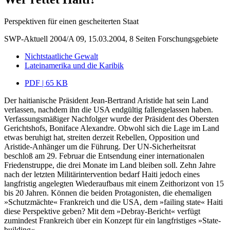
Perspektiven für einen gescheiterten Staat
SWP-Aktuell 2004/A 09, 15.03.2004, 8 Seiten
Forschungsgebiete
Nichtstaatliche Gewalt
Lateinamerika und die Karibik
PDF | 65 KB
Der haitianische Präsident Jean-Bertrand Aristide hat sein Land
verlassen, nachdem ihn die USA endgültig fallengelassen haben.
Verfassungsmäßiger Nachfolger wurde der Präsident des Obersten
Gerichtshofs, Boniface Alexandre. Obwohl sich die Lage im Land
etwas beruhigt hat, streiten derzeit Rebellen, Opposition und
Aristide-Anhänger um die Führung. Der UN-Sicherheitsrat
beschloß am 29. Februar die Entsendung einer internationalen
Friedenstruppe, die drei Monate im Land bleiben soll. Zehn Jahre
nach der letzten Militärintervention bedarf Haiti jedoch eines
langfristig angelegten Wiederaufbaus mit einem Zeithorizont von 15
bis 20 Jahren. Können die beiden Protagonisten, die ehemaligen
»Schutzmächte« Frankreich und die USA, dem »failing state« Haiti
diese Perspektive geben? Mit dem »Debray-Bericht« verfügt
zumindest Frankreich über ein Konzept für ein langfristiges »State-
building«.