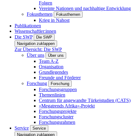
Folgen
Vereinte Nationen und nachhaltige Entwicklung
Fokusthemen
Fokusthemen
Krieg in Nahost
Publikationen
Wissenschaftler:innen
Die SWP
Die SWP
Navigation zuklappen
Zur Übersicht: Die SWP
Über uns
Über uns
Team A-Z
Organisation
Grundlegendes
Freunde und Förderer
Forschung
Forschung
Forschungsgruppen
Themenlinien
Centrum für angewandte Türkeistudien (CATS)
»Megatrends Afrika«-Projekt
Forschungsprojekte
Forschungscluster
Forschungsrahmen
Service
Service
Navigation zuklappen