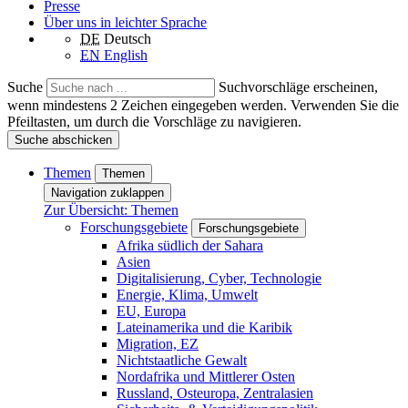
Presse
Über uns in leichter Sprache
DE
Deutsch
EN
English
Suche
Suchvorschläge erscheinen,
wenn mindestens 2 Zeichen eingegeben werden. Verwenden Sie die
Pfeiltasten, um durch die Vorschläge zu navigieren.
Suche abschicken
Themen
Themen
Navigation zuklappen
Zur Übersicht: Themen
Forschungsgebiete
Forschungsgebiete
Afrika südlich der Sahara
Asien
Digitalisierung, Cyber, Technologie
Energie, Klima, Umwelt
EU, Europa
Lateinamerika und die Karibik
Migration, EZ
Nichtstaatliche Gewalt
Nordafrika und Mittlerer Osten
Russland, Osteuropa, Zentralasien