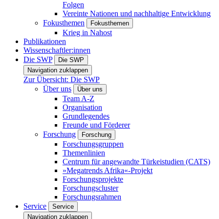
Folgen
Vereinte Nationen und nachhaltige Entwicklung
Fokusthemen
Fokusthemen
Krieg in Nahost
Publikationen
Wissenschaftler:innen
Die SWP
Die SWP
Navigation zuklappen
Zur Übersicht: Die SWP
Über uns
Über uns
Team A-Z
Organisation
Grundlegendes
Freunde und Förderer
Forschung
Forschung
Forschungsgruppen
Themenlinien
Centrum für angewandte Türkeistudien (CATS)
»Megatrends Afrika«-Projekt
Forschungsprojekte
Forschungscluster
Forschungsrahmen
Service
Service
Navigation zuklappen