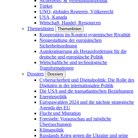
Sicherheits- & Verteidigungspolitik
Türkei
UNO, globales Regieren, Völkerrecht
USA, Kanada
Wirtschaft, Handel, Ressourcen
Themenlinien
Themenlinien
Kooperation im Kontext systemischer Rivalität
Neugestaltung der europäischen
Sicherheitsordnung
Autokratisierung als Herausforderung für die
deutsche und europäische Politik
Wirtschaftliche und technologische
Transformationen
Dossiers
Dossiers
Cybersicherheit und Digitalpolitik: Die Rolle des
Digitalen in der internationalen Politik
Die USA und die transatlantischen Beziehungen
Energiepolitik
Europawahlen 2024 und die nächste strategische
Agenda der EU
Flucht und Migration
Foresight: Vorausschau auf mögliche
Überraschungen
Klimapolitik
Russlands Krieg gegen die Ukraine und seine