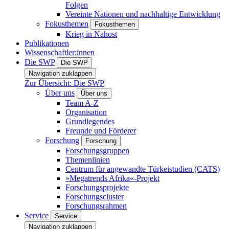
Folgen
Vereinte Nationen und nachhaltige Entwicklung
Fokusthemen
Fokusthemen
Krieg in Nahost
Publikationen
Wissenschaftler:innen
Die SWP
Die SWP
Navigation zuklappen
Zur Übersicht: Die SWP
Über uns
Über uns
Team A-Z
Organisation
Grundlegendes
Freunde und Förderer
Forschung
Forschung
Forschungsgruppen
Themenlinien
Centrum für angewandte Türkeistudien (CATS)
»Megatrends Afrika«-Projekt
Forschungsprojekte
Forschungscluster
Forschungsrahmen
Service
Service
Navigation zuklappen