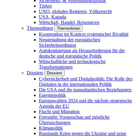
Sicherheits- & Verteidigungspolitik
Türkei
UNO, globales Regieren, Völkerrecht
USA, Kanada
Wirtschaft, Handel, Ressourcen
Themenlinien
Themenlinien
Kooperation im Kontext systemischer Rivalität
Neugestaltung der europäischen
Sicherheitsordnung
Autokratisierung als Herausforderung für die
deutsche und europäische Politik
Wirtschaftliche und technologische
Transformationen
Dossiers
Dossiers
Cybersicherheit und Digitalpolitik: Die Rolle des
Digitalen in der internationalen Politik
Die USA und die transatlantischen Beziehungen
Energiepolitik
Europawahlen 2024 und die nächste strategische
Agenda der EU
Flucht und Migration
Foresight: Vorausschau auf mögliche
Überraschungen
Klimapolitik
Russlands Krieg gegen die Ukraine und seine