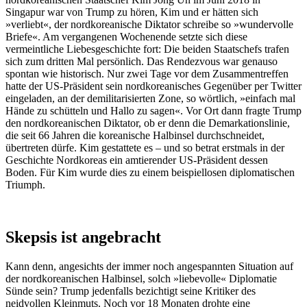
Singapur war von Trump zu hören, Kim und er hätten sich
»verliebt«, der nordkoreanische Diktator schreibe so »wundervolle
Briefe«. Am vergangenen Wochenende setzte sich diese
vermeintliche Liebesgeschichte fort: Die beiden Staatschefs trafen
sich zum dritten Mal persönlich. Das Rendezvous war genauso
spontan wie historisch. Nur zwei Tage vor dem Zusammentreffen
hatte der US-Präsident sein nordkoreanisches Gegenüber per Twitter
eingeladen, an der demilitarisierten Zone, so wörtlich, »einfach mal
Hände zu schütteln und Hallo zu sagen«. Vor Ort dann fragte Trump
den nordkoreanischen Diktator, ob er denn die Demarkationslinie,
die seit 66 Jahren die koreanische Halbinsel durchschneidet,
übertreten dürfe. Kim gestattete es – und so betrat erstmals in der
Geschichte Nordkoreas ein amtierender US-Präsident dessen
Boden. Für Kim wurde dies zu einem beispiellosen diplomatischen
Triumph.
Skepsis ist angebracht
Kann denn, angesichts der immer noch angespannten Situation auf
der nordkoreanischen Halbinsel, solch »liebevolle« Diplomatie
Sünde sein? Trump jedenfalls bezichtigt seine Kritiker des
neidvollen Kleinmuts. Noch vor 18 Monaten drohte eine