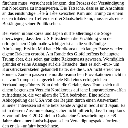
fürchten muss, versucht seit langem, den Prozess der Verständigung
mit Nordkorea zu intensivieren. Die Tatsache, dass es im Anschluss
an das einstündige Tête-à-Tête zwischen Kim und Trump zu einem
ersten trilateralen Treffen der drei Staatschefs kam, muss er als eine
Bestätigung seiner Politik sehen.
Bei vielen in Südkorea und Japan dürfte allerdings die Sorge
überwiegen, dass dem US-Präsidenten die Erzählung von der
erfolgreichen Diplomatie wichtiger ist als die vollständige
Abrüstung. Erst im Mai hatte Nordkorea nach langer Pause wieder
eigene Raketen erprobt. Am Rande des Gipfeltreffens behauptete
Trump aber, dies seien gar keine Raketentests gewesen. Womöglich
gründet er seine Aussage auf die Tatsache, dass es sich »nur« um
Kurzstreckenraketen gehandelt hatte, die die USA nicht erreichen
können. Zudem passen die nordkoreanischen Provokationen nicht in
das von Trump selbst gezeichnete Bild eines erfolgreichen
Verhandlungsführers. Nun droht die Gefahr, dass Trump sich mit
einem begrenzten Verzicht Nordkoreas auf jene Langstreckenwaffen
zufriedengibt, die vor allem die USA bedrohen. Eine solche
Abkoppelung der USA von der Region durch einen Ausverkauf
alliierter Interessen ist eine tiefsitzende Angst in Seoul und Japan. Es
ist in diesem Zusammenhang sicher nicht hilfreich, dass Trump kurz
zuvor auf dem G20-Gipfel in Osaka eine Überarbeitung des 68
Jahre alten amerikanisch-japanischen Verteidigungspakts forderte,
den er als »unfair« bezeichnete.