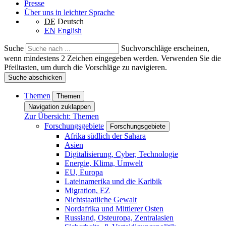
Presse
Über uns in leichter Sprache
DE
Deutsch
EN
English
Suche
Suchvorschläge erscheinen,
wenn mindestens 2 Zeichen eingegeben werden. Verwenden Sie die
Pfeiltasten, um durch die Vorschläge zu navigieren.
Suche abschicken
Themen
Themen
Navigation zuklappen
Zur Übersicht: Themen
Forschungsgebiete
Forschungsgebiete
Afrika südlich der Sahara
Asien
Digitalisierung, Cyber, Technologie
Energie, Klima, Umwelt
EU, Europa
Lateinamerika und die Karibik
Migration, EZ
Nichtstaatliche Gewalt
Nordafrika und Mittlerer Osten
Russland, Osteuropa, Zentralasien