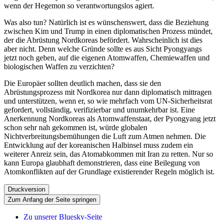
wenn der Hegemon so verantwortungslos agiert.
Was also tun? Natürlich ist es wünschenswert, dass die Beziehung
zwischen Kim und Trump in einen diplomatischen Prozess mündet,
der die Abrüstung Nordkoreas befördert. Wahrscheinlich ist dies
aber nicht. Denn welche Gründe sollte es aus Sicht Pyongyangs
jetzt noch geben, auf die eigenen Atomwaffen, Chemiewaffen und
biologischen Waffen zu verzichten?
Die Europäer sollten deutlich machen, dass sie den
Abrüstungsprozess mit Nordkorea nur dann diplomatisch mittragen
und unterstützen, wenn er, so wie mehrfach vom UN-Sicherheitsrat
gefordert, vollständig, verifizierbar und unumkehrbar ist. Eine
Anerkennung Nordkoreas als Atomwaffenstaat, der Pyongyang jetzt
schon sehr nah gekommen ist, würde globalen
Nichtverbreitungsbemühungen die Luft zum Atmen nehmen. Die
Entwicklung auf der koreanischen Halbinsel muss zudem ein
weiterer Anreiz sein, das Atomabkommen mit Iran zu retten. Nur so
kann Europa glaubhaft demonstrieren, dass eine Beilegung von
Atomkonflikten auf der Grundlage existierender Regeln möglich ist.
Druckversion
Zum Anfang der Seite springen
Zu unserer Bluesky-Seite