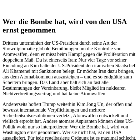
Wer die Bombe hat, wird von den USA
ernst genommen
Drittens unterminiert der US-Präsident durch seine Art der
Showdiplomatie globale Bemühungen um die Kontrolle von
Atomwaffen, denn er misst beim Kampf gegen die Proliferation mit
doppeltem Maß. Da ist einerseits Iran: Nur vier Tage vor seiner
Einladung an Kim hatte der US-Präsident den iranischen Staatschef
Ali Khamenei mit Sanktionen belegt. Er möchte Iran dazu bringen,
aus dem Atomabkommen auszusteigen – und es so endgültig zum
Scheitern bringen. Das Land aber hält sich an fast alle
Bestimmungen der Vereinbarung, bleibt Mitglied im nuklearen
Nichtverbreitungsvertrag und hat keine Atomwaffen.
Andererseits hofiert Trump weiterhin Kim Jong Un, der offen und
bewusst internationale Verpflichtungen und mehrere
Sicherheitsratsresolutionen verletzt, Atomwaffen entwickelt und
vielfach erprobt hat. Andere atomare Aspiranten können diese US-
Politik wohl nur so interpretieren: Wer die Bombe hat, wird von
Washington ernst genommen. Wer sie nicht hat, ist den USA
ausgeliefert. Für jede regelbasierte Ordnung ist es maximal schlecht,