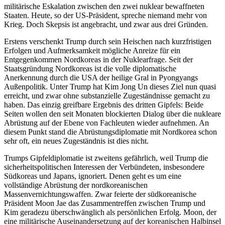
militärische Eskalation zwischen den zwei nuklear bewaffneten
Staaten. Heute, so der US-Präsident, spreche niemand mehr von
Krieg. Doch Skepsis ist angebracht, und zwar aus drei Gründen.
Erstens verschenkt Trump durch sein Heischen nach kurzfristigen
Erfolgen und Aufmerksamkeit mögliche Anreize für ein
Entgegenkommen Nordkoreas in der Nuklearfrage. Seit der
Staatsgründung Nordkoreas ist die volle diplomatische
Anerkennung durch die USA der heilige Gral in Pyongyangs
Außenpolitik. Unter Trump hat Kim Jong Un dieses Ziel nun quasi
erreicht, und zwar ohne substanzielle Zugeständnisse gemacht zu
haben. Das einzig greifbare Ergebnis des dritten Gipfels: Beide
Seiten wollen den seit Monaten blockierten Dialog über die nukleare
Abrüstung auf der Ebene von Fachleuten wieder aufnehmen. An
diesem Punkt stand die Abrüstungsdiplomatie mit Nordkorea schon
sehr oft, ein neues Zugeständnis ist dies nicht.
Trumps Gipfeldiplomatie ist zweitens gefährlich, weil Trump die
sicherheitspolitischen Interessen der Verbündeten, insbesondere
Südkoreas und Japans, ignoriert. Denen geht es um eine
vollständige Abrüstung der nordkoreanischen
Massenvernichtungswaffen. Zwar feierte der südkoreanische
Präsident Moon Jae das Zusammentreffen zwischen Trump und
Kim geradezu überschwänglich als persönlichen Erfolg. Moon, der
eine militärische Auseinandersetzung auf der koreanischen Halbinsel