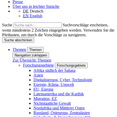
Presse
Über uns in leichter Sprache
DE
Deutsch
EN
English
Suche
Suchvorschläge erscheinen,
wenn mindestens 2 Zeichen eingegeben werden. Verwenden Sie die
Pfeiltasten, um durch die Vorschläge zu navigieren.
Suche abschicken
Themen
Themen
Navigation zuklappen
Zur Übersicht: Themen
Forschungsgebiete
Forschungsgebiete
Afrika südlich der Sahara
Asien
Digitalisierung, Cyber, Technologie
Energie, Klima, Umwelt
EU, Europa
Lateinamerika und die Karibik
Migration, EZ
Nichtstaatliche Gewalt
Nordafrika und Mittlerer Osten
Russland, Osteuropa, Zentralasien