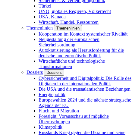
Sicherheits- & Verteidigungspolitik
Türkei
UNO, globales Regieren, Völkerrecht
USA, Kanada
Wirtschaft, Handel, Ressourcen
Themenlinien
Themenlinien
Kooperation im Kontext systemischer Rivalität
Neugestaltung der europäischen
Sicherheitsordnung
Autokratisierung als Herausforderung für die
deutsche und europäische Politik
Wirtschaftliche und technologische
Transformationen
Dossiers
Dossiers
Cybersicherheit und Digitalpolitik: Die Rolle des
Digitalen in der internationalen Politik
Die USA und die transatlantischen Beziehungen
Energiepolitik
Europawahlen 2024 und die nächste strategische
Agenda der EU
Flucht und Migration
Foresight: Vorausschau auf mögliche
Überraschungen
Klimapolitik
Russlands Krieg gegen die Ukraine und seine