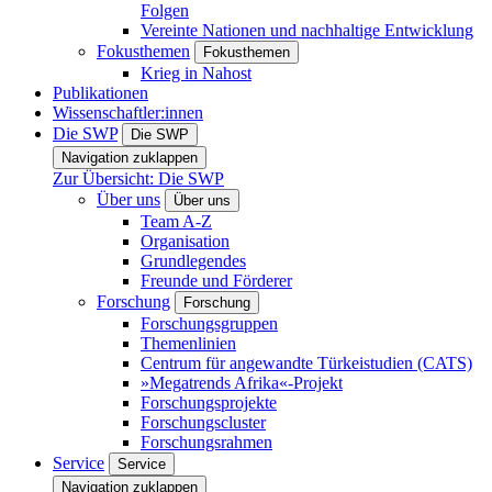
Folgen
Vereinte Nationen und nachhaltige Entwicklung
Fokusthemen
Fokusthemen
Krieg in Nahost
Publikationen
Wissenschaftler:innen
Die SWP
Die SWP
Navigation zuklappen
Zur Übersicht: Die SWP
Über uns
Über uns
Team A-Z
Organisation
Grundlegendes
Freunde und Förderer
Forschung
Forschung
Forschungsgruppen
Themenlinien
Centrum für angewandte Türkeistudien (CATS)
»Megatrends Afrika«-Projekt
Forschungsprojekte
Forschungscluster
Forschungsrahmen
Service
Service
Navigation zuklappen