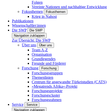
Folgen
Vereinte Nationen und nachhaltige Entwicklung
Fokusthemen
Fokusthemen
Krieg in Nahost
Publikationen
Wissenschaftler:innen
Die SWP
Die SWP
Navigation zuklappen
Zur Übersicht: Die SWP
Über uns
Über uns
Team A-Z
Organisation
Grundlegendes
Freunde und Förderer
Forschung
Forschung
Forschungsgruppen
Themenlinien
Centrum für angewandte Türkeistudien (CATS)
»Megatrends Afrika«-Projekt
Forschungsprojekte
Forschungscluster
Forschungsrahmen
Service
Service
Navigation zuklappen