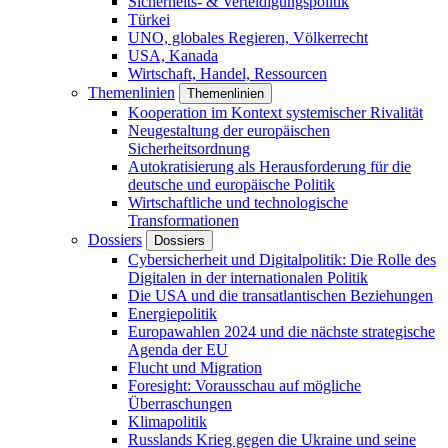
Sicherheits- & Verteidigungspolitik
Türkei
UNO, globales Regieren, Völkerrecht
USA, Kanada
Wirtschaft, Handel, Ressourcen
Themenlinien
Themenlinien
Kooperation im Kontext systemischer Rivalität
Neugestaltung der europäischen
Sicherheitsordnung
Autokratisierung als Herausforderung für die
deutsche und europäische Politik
Wirtschaftliche und technologische
Transformationen
Dossiers
Dossiers
Cybersicherheit und Digitalpolitik: Die Rolle des
Digitalen in der internationalen Politik
Die USA und die transatlantischen Beziehungen
Energiepolitik
Europawahlen 2024 und die nächste strategische
Agenda der EU
Flucht und Migration
Foresight: Vorausschau auf mögliche
Überraschungen
Klimapolitik
Russlands Krieg gegen die Ukraine und seine