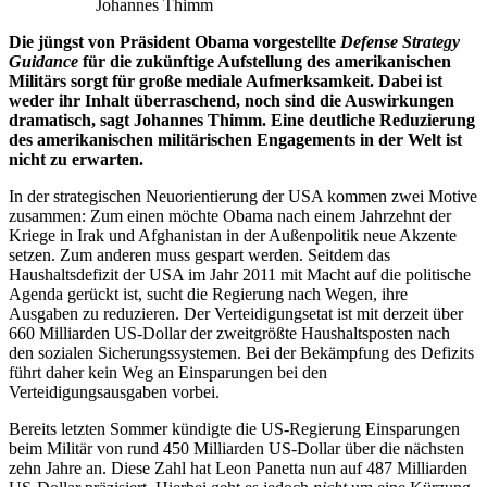
Johannes Thimm
Die jüngst von Präsident Obama vorgestellte
Defense Strategy
Guidance
für die zukünftige Aufstellung des amerikanischen
Militärs sorgt für große mediale Aufmerksamkeit. Dabei ist
weder ihr Inhalt überraschend, noch sind die Auswirkungen
dramatisch, sagt Johannes Thimm. Eine deutliche Reduzierung
des amerikanischen militärischen Engagements in der Welt ist
nicht zu erwarten.
In der strategischen Neuorientierung der USA kommen zwei Motive
zusammen: Zum einen möchte Obama nach einem Jahrzehnt der
Kriege in Irak und Afghanistan in der Außenpolitik neue Akzente
setzen. Zum anderen muss gespart werden. Seitdem das
Haushaltsdefizit der USA im Jahr 2011 mit Macht auf die politische
Agenda gerückt ist, sucht die Regierung nach Wegen, ihre
Ausgaben zu reduzieren. Der Verteidigungsetat ist mit derzeit über
660 Milliarden US-Dollar der zweitgrößte Haushaltsposten nach
den sozialen Sicherungssystemen. Bei der Bekämpfung des Defizits
führt daher kein Weg an Einsparungen bei den
Verteidigungsausgaben vorbei.
Bereits letzten Sommer kündigte die US-Regierung Einsparungen
beim Militär von rund 450 Milliarden US-Dollar über die nächsten
zehn Jahre an. Diese Zahl hat Leon Panetta nun auf 487 Milliarden