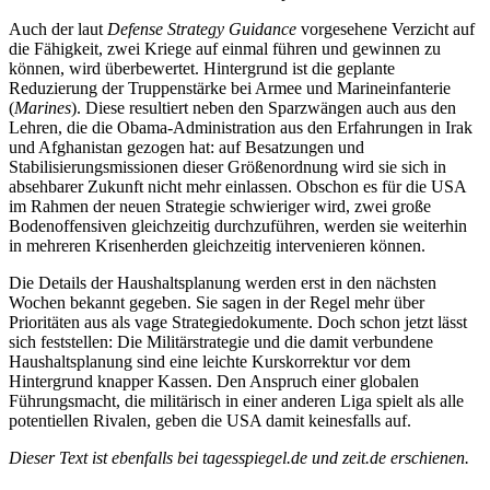
Auch der laut
Defense Strategy Guidance
vorgesehene Verzicht auf
die Fähigkeit, zwei Kriege auf einmal führen und gewinnen zu
können, wird überbewertet. Hintergrund ist die geplante
Reduzierung der Truppenstärke bei Armee und Marineinfanterie
(
Marines
). Diese resultiert neben den Sparzwängen auch aus den
Lehren, die die Obama-Administration aus den Erfahrungen in Irak
und Afghanistan gezogen hat: auf Besatzungen und
Stabilisierungsmissionen dieser Größenordnung wird sie sich in
absehbarer Zukunft nicht mehr einlassen. Obschon es für die USA
im Rahmen der neuen Strategie schwieriger wird, zwei große
Bodenoffensiven gleichzeitig durchzuführen, werden sie weiterhin
in mehreren Krisenherden gleichzeitig intervenieren können.
Die Details der Haushaltsplanung werden erst in den nächsten
Wochen bekannt gegeben. Sie sagen in der Regel mehr über
Prioritäten aus als vage Strategiedokumente. Doch schon jetzt lässt
sich feststellen: Die Militärstrategie und die damit verbundene
Haushaltsplanung sind eine leichte Kurskorrektur vor dem
Hintergrund knapper Kassen. Den Anspruch einer globalen
Führungsmacht, die militärisch in einer anderen Liga spielt als alle
potentiellen Rivalen, geben die USA damit keinesfalls auf.
Dieser Text ist ebenfalls bei tagesspiegel.de und zeit.de erschienen.