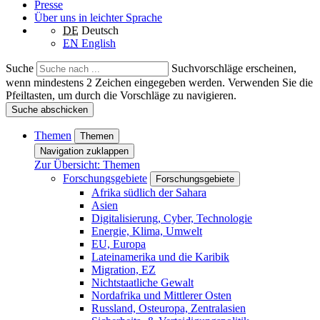
Presse
Über uns in leichter Sprache
DE
Deutsch
EN
English
Suche
Suchvorschläge erscheinen,
wenn mindestens 2 Zeichen eingegeben werden. Verwenden Sie die
Pfeiltasten, um durch die Vorschläge zu navigieren.
Suche abschicken
Themen
Themen
Navigation zuklappen
Zur Übersicht: Themen
Forschungsgebiete
Forschungsgebiete
Afrika südlich der Sahara
Asien
Digitalisierung, Cyber, Technologie
Energie, Klima, Umwelt
EU, Europa
Lateinamerika und die Karibik
Migration, EZ
Nichtstaatliche Gewalt
Nordafrika und Mittlerer Osten
Russland, Osteuropa, Zentralasien