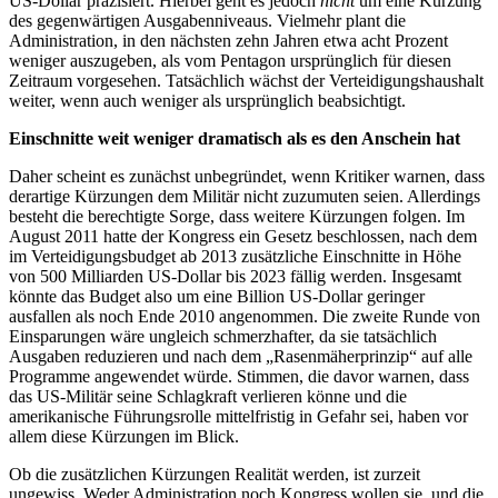
US-Dollar präzisiert. Hierbei geht es jedoch
nicht
um eine Kürzung
des gegenwärtigen Ausgabenniveaus. Vielmehr plant die
Administration, in den nächsten zehn Jahren etwa acht Prozent
weniger auszugeben, als vom Pentagon ursprünglich für diesen
Zeitraum vorgesehen. Tatsächlich wächst der Verteidigungshaushalt
weiter, wenn auch weniger als ursprünglich beabsichtigt.
Einschnitte weit weniger dramatisch als es den Anschein hat
Daher scheint es zunächst unbegründet, wenn Kritiker warnen, dass
derartige Kürzungen dem Militär nicht zuzumuten seien. Allerdings
besteht die berechtigte Sorge, dass weitere Kürzungen folgen. Im
August 2011 hatte der Kongress ein Gesetz beschlossen, nach dem
im Verteidigungsbudget ab 2013 zusätzliche Einschnitte in Höhe
von 500 Milliarden US-Dollar bis 2023 fällig werden. Insgesamt
könnte das Budget also um eine Billion US-Dollar geringer
ausfallen als noch Ende 2010 angenommen. Die zweite Runde von
Einsparungen wäre ungleich schmerzhafter, da sie tatsächlich
Ausgaben reduzieren und nach dem „Rasenmäherprinzip“ auf alle
Programme angewendet würde. Stimmen, die davor warnen, dass
das US-Militär seine Schlagkraft verlieren könne und die
amerikanische Führungsrolle mittelfristig in Gefahr sei, haben vor
allem diese Kürzungen im Blick.
Ob die zusätzlichen Kürzungen Realität werden, ist zurzeit
ungewiss. Weder Administration noch Kongress wollen sie, und die