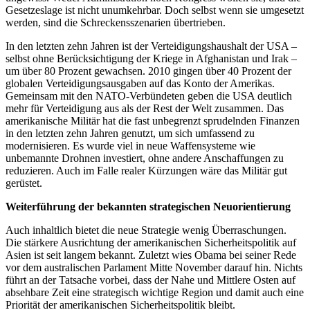
Gesetzeslage ist nicht unumkehrbar. Doch selbst wenn sie umgesetzt
werden, sind die Schreckensszenarien übertrieben.
In den letzten zehn Jahren ist der Verteidigungshaushalt der USA –
selbst ohne Berücksichtigung der Kriege in Afghanistan und Irak –
um über 80 Prozent gewachsen. 2010 gingen über 40 Prozent der
globalen Verteidigungsausgaben auf das Konto der Amerikas.
Gemeinsam mit den NATO-Verbündeten geben die USA deutlich
mehr für Verteidigung aus als der Rest der Welt zusammen. Das
amerikanische Militär hat die fast unbegrenzt sprudelnden Finanzen
in den letzten zehn Jahren genutzt, um sich umfassend zu
modernisieren. Es wurde viel in neue Waffensysteme wie
unbemannte Drohnen investiert, ohne andere Anschaffungen zu
reduzieren. Auch im Falle realer Kürzungen wäre das Militär gut
gerüstet.
Weiterführung der bekannten strategischen Neuorientierung
Auch inhaltlich bietet die neue Strategie wenig Überraschungen.
Die stärkere Ausrichtung der amerikanischen Sicherheitspolitik auf
Asien ist seit langem bekannt. Zuletzt wies Obama bei seiner Rede
vor dem australischen Parlament Mitte November darauf hin. Nichts
führt an der Tatsache vorbei, dass der Nahe und Mittlere Osten auf
absehbare Zeit eine strategisch wichtige Region und damit auch eine
Priorität der amerikanischen Sicherheitspolitik bleibt.