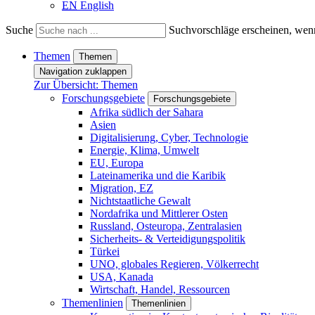
EN
English
Suche
Suchvorschläge erscheinen, wenn
Themen
Themen
Navigation zuklappen
Zur Übersicht: Themen
Forschungsgebiete
Forschungsgebiete
Afrika südlich der Sahara
Asien
Digitalisierung, Cyber, Technologie
Energie, Klima, Umwelt
EU, Europa
Lateinamerika und die Karibik
Migration, EZ
Nichtstaatliche Gewalt
Nordafrika und Mittlerer Osten
Russland, Osteuropa, Zentralasien
Sicherheits- & Verteidigungspolitik
Türkei
UNO, globales Regieren, Völkerrecht
USA, Kanada
Wirtschaft, Handel, Ressourcen
Themenlinien
Themenlinien