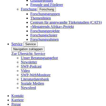
Grundlegendes
Freunde und Förderer
Forschung
Forschung
Forschungsgruppen
Themenlinien
Centrum für angewandte Türkeistudien (CATS)
»Megatrends Afrika«-Projekt
Forschungsprojekte
Forschungscluster
Forschungsrahmen
Service
Service
Navigation zuklappen
Zur Übersicht: Service
Unser Beratungsangebot
Newsletter
SWP-Podcast
Video
SWP-WebMonitore
Literaturdatenbank
Soziale Medien
Newsfeed
Kontakt
Karriere
Presse