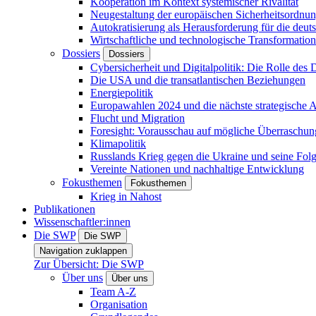
Kooperation im Kontext systemischer Rivalität
Neugestaltung der europäischen Sicherheitsordnu
Autokratisierung als Herausforderung für die deut
Wirtschaftliche und technologische Transformatio
Dossiers
Dossiers
Cybersicherheit und Digitalpolitik: Die Rolle des Di
Die USA und die transatlantischen Beziehungen
Energiepolitik
Europawahlen 2024 und die nächste strategische
Flucht und Migration
Foresight: Vorausschau auf mögliche Überraschu
Klimapolitik
Russlands Krieg gegen die Ukraine und seine Fol
Vereinte Nationen und nachhaltige Entwicklung
Fokusthemen
Fokusthemen
Krieg in Nahost
Publikationen
Wissenschaftler:innen
Die SWP
Die SWP
Navigation zuklappen
Zur Übersicht: Die SWP
Über uns
Über uns
Team A-Z
Organisation