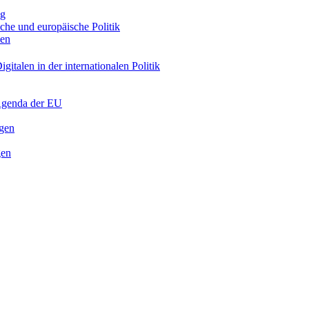
ng
sche und europäische Politik
nen
gitalen in der internationalen Politik
 Agenda der EU
ngen
gen