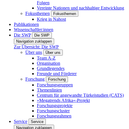
Folgen
Vereinte Nationen und nachhaltige Entwicklung
Fokusthemen
Fokusthemen
Krieg in Nahost
Publikationen
Wissenschaftler:innen
Die SWP
Die SWP
Navigation zuklappen
Zur Übersicht: Die SWP
Über uns
Über uns
Team A-Z
Organisation
Grundlegendes
Freunde und Förderer
Forschung
Forschung
Forschungsgruppen
Themenlinien
Centrum für angewandte Türkeistudien (CATS)
»Megatrends Afrika«-Projekt
Forschungsprojekte
Forschungscluster
Forschungsrahmen
Service
Service
Navigation zuklappen