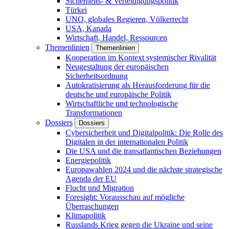
Sicherheits- & Verteidigungspolitik
Türkei
UNO, globales Regieren, Völkerrecht
USA, Kanada
Wirtschaft, Handel, Ressourcen
Themenlinien
Themenlinien
Kooperation im Kontext systemischer Rivalität
Neugestaltung der europäischen
Sicherheitsordnung
Autokratisierung als Herausforderung für die
deutsche und europäische Politik
Wirtschaftliche und technologische
Transformationen
Dossiers
Dossiers
Cybersicherheit und Digitalpolitik: Die Rolle des
Digitalen in der internationalen Politik
Die USA und die transatlantischen Beziehungen
Energiepolitik
Europawahlen 2024 und die nächste strategische
Agenda der EU
Flucht und Migration
Foresight: Vorausschau auf mögliche
Überraschungen
Klimapolitik
Russlands Krieg gegen die Ukraine und seine