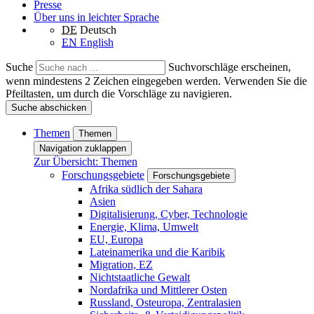
Presse
Über uns in leichter Sprache
DE
Deutsch
EN
English
Suche
Suchvorschläge erscheinen,
wenn mindestens 2 Zeichen eingegeben werden. Verwenden Sie die
Pfeiltasten, um durch die Vorschläge zu navigieren.
Suche abschicken
Themen
Themen
Navigation zuklappen
Zur Übersicht: Themen
Forschungsgebiete
Forschungsgebiete
Afrika südlich der Sahara
Asien
Digitalisierung, Cyber, Technologie
Energie, Klima, Umwelt
EU, Europa
Lateinamerika und die Karibik
Migration, EZ
Nichtstaatliche Gewalt
Nordafrika und Mittlerer Osten
Russland, Osteuropa, Zentralasien