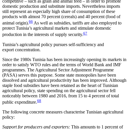
competitive – such as grain and animal feed – in order to promote
domestic production and substitute imports. Never­theless imports
still represent an especially high share of consumption of these
products with almost 70 per­cent (cereals) and 40 percent (food of
66
animal origin).
As well as subsidies, tariffs are also employed to
pro­tect Tunisia’s agricultural markets and stimulate do­
mestic
67
production in the interests of supply security.
Tunisia’s agricultural policy pursues self-sufficiency and
export concentration.
Since the 1980s Tunisia has been increasingly opening its markets in
order to satisfy WTO rules and the terms of World Bank and IMF
programmes. The Agricultural Sector Adjustment Programme
(PASA) serves this purpose. Some state monopolies have been
dissolved and agricultural productivity has been im­proved. Although
staple food subsidies have been retained as the heart of Tunisian
agricultural policy, state spending on the agricultural sector fell
notice­ably between 1980 and 2016, from 15 to 4 percent of total
68
public expenditure.
The following concrete measures characterise Tuni­sian agricultural
policy:
Support for producers and exporters:
This amounts to 1 percent of