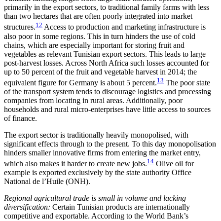
primarily in the export sectors, to traditional family farms with less
than two hec­tares that are often poorly integrated into market
12
structures.
Access to production and marketing infrastructure is
also poor in some regions. This in turn hinders the use of cold
chains, which are espe­cially important for storing fruit and
vegetables as relevant Tunisian export sectors. This leads to large
post-harvest losses. Across North Africa such losses accounted for
up to 50 percent of the fruit and veg­etable harvest in 2014; the
13
equivalent figure for Germany is about 5 percent.
The poor state
of the transport system tends to discourage logistics and processing
companies from locating in rural areas. Additionally, poor
households and rural micro-enter­prises have little access to sources
of finance.
The export sector is traditionally heavily monopo­lised, with
significant effects through to the present. To this day monopolisation
hinders smaller innovative firms from entering the market entry,
14
which also makes it harder to create new jobs.
Olive oil for
example is exported exclusively by the state authority Office
National de l’Huile (ONH).
Regional agricultural trade is small in volume and lacking
diversification:
Certain Tunisian products are inter­nationally
competitive and exportable. According to the World Bank’s