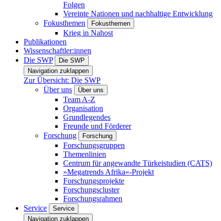
Folgen
Vereinte Nationen und nachhaltige Entwicklung
Fokusthemen
Fokusthemen
Krieg in Nahost
Publikationen
Wissenschaftler:innen
Die SWP
Die SWP
Navigation zuklappen
Zur Übersicht: Die SWP
Über uns
Über uns
Team A-Z
Organisation
Grundlegendes
Freunde und Förderer
Forschung
Forschung
Forschungsgruppen
Themenlinien
Centrum für angewandte Türkeistudien (CATS)
»Megatrends Afrika«-Projekt
Forschungsprojekte
Forschungscluster
Forschungsrahmen
Service
Service
Navigation zuklappen