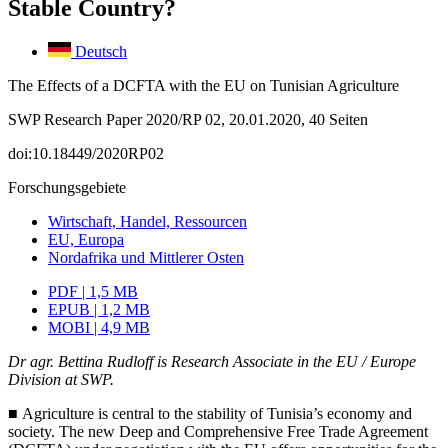
Stable Country?
Deutsch
The Effects of a DCFTA with the EU on Tunisian Agriculture
SWP Research Paper 2020/RP 02, 20.01.2020, 40 Seiten
doi:10.18449/2020RP02
Forschungsgebiete
Wirtschaft, Handel, Ressourcen
EU, Europa
Nordafrika und Mittlerer Osten
PDF | 1,5 MB
EPUB | 1,2 MB
MOBI | 4,9 MB
Dr agr. Bettina Rudloff is Research Associate in the EU
/
Europe
Division at SWP.
■
Agriculture is central to the stability of Tunisia’s economy and
society. The new Deep and Comprehensive Free Trade Agreement