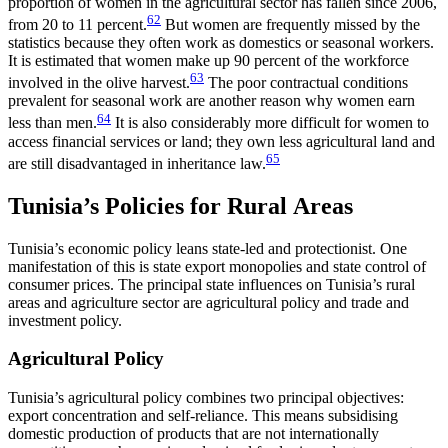
proportion of women in the agricultural sector has fallen since 2006,
62
from 20 to 11 percent.
But women are frequently missed by the
statistics because they often work as domestics or seasonal workers.
It is estimated that women make up 90 percent of the workforce
63
involved in the olive harvest.
The poor contractual conditions
prevalent for seasonal work are another reason why women earn
64
less than men.
It is also considerably more dif­ficult for women to
access financial services or land; they own less agricultural land and
65
are still disadvant­aged in inheritance law.
Tunisia’s Policies for Rural Areas
Tunisia’s economic policy leans state-led and protec­tion­ist. One
manifestation of this is state export mo­nopo­lies and state control of
consumer prices. The principal state influences on Tunisia’s rural
areas and agriculture sector are agricultural policy and trade and
investment policy.
Agricultural Policy
Tunisia’s agricultural policy combines two principal objectives:
export concentration and self-reliance. This means subsidising
domestic production of prod­ucts that are not internationally