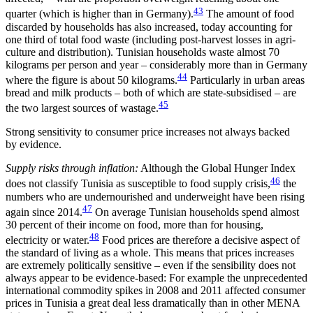
43
quarter (which is higher than in Germany).
The amount of food
discarded by households has also increased, today accounting for
one third of total food waste (including post-harvest losses in agri­
culture and distribution). Tunisian households waste almost 70
kilograms per person and year – consider­ably more than in Germany
44
where the figure is about 50 kilograms.
Particularly in urban areas
bread and milk products – both of which are state-subsidised – are
45
the two largest sources of wastage.
Strong sensitivity to consumer price increases not always backed
by evidence.
Supply risks through inflation:
Although the Global Hunger Index
46
does not classify Tunisia as susceptible to food supply crisis,
the
numbers who are undernourished and underweight have been rising
47
again since 2014
.
On average Tunisian households spend almost
30
percent
of their income on food, more than for housing,
48
electricity or water.
Food prices are there­fore a decisive aspect of
the standard of living as a whole. This means that prices increases
are extremely politically sensitive – even if the sensibil­ity does not
always appear to be evidence-based: For example the unprecedented
international commodity spikes in 2008 and 2011 affected consumer
prices in Tunisia a great deal less dramatically than in other MENA