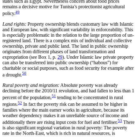
states such as Egypt. Nevertheless concern about food prices
remains a decisive motive for Tu­ni­sia’s protectionist agricultural
49
policy.
Land rights:
Property ownership blends customary law with Islamic
and European law, with significant variability in enforceability. This
is especially prob­lem­atic in the relation to the large proportion of un­
registered land. There is a complex mix of individual and collective
ownership, private and public land. The land in public ownership
originates from differ­ent phases of land transformation and
expropriation (see Box 1, p.
29
). Under Islamic law private property
can also be transferred into public ownership (“habous”) for
charitable or social purposes, such as food security for example after
50
a drought.
Rural poverty and migration:
Absolute poverty was already
declining before the 2010/11 revolution, and had fallen to less than 1
51
percent of the population,
tending to be concentrated in rural
52
regions.
In fact the poverty risk can be assumed to be higher in
fami­lies where the main earner works in agriculture, because its
weather dependency makes it an unreli­able source of income and
53
additionally there are rising input costs for fuel and fertiliser.
There
is also significant regional variation in rural poverty: The poverty
rate in the North-East, which is rich in natu­ral resources, is