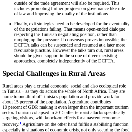
outside of the trade agreement will also be required. This
includes promoting further pro­gress on governance like rule
of law and improving the quality of the institutions.
Finally, exit strategies need to be developed for the eventuality
of the negotiations failing. That means open-ended dialogue
respecting the Tunisian nego­tiating position, rather than
ramping up the pressure. If consensus proves impossible, the
DCFTA talks can be suspended and resumed at a later more
favourable juncture. However the talks turn out, rural areas
should be given support in the scope of diverse existing
approaches, completely independently of the DCFTA.
Special Challenges in Rural Areas
Rural areas play a crucial economic, social and also ecological role
in Tunisia – as they do across the whole of North Africa. They are
home to one-third of Tunisia’s population and provide work for
about 15 percent of the population. Agriculture contributes
10 percent of GDP, making it even larger than the important tourism
sector. Tourism collapsed in 2015 after terrorist attacks specifically
targeting visitors, with knock-on effects for a nascent economic
1
recov­ery.
Agriculture on the other hand fulfils a stabilis­ing function
especially in situations of economic crisis, not only securing the food