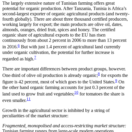
The largely extensive nature of Tunisian farming offers great
potential for organic production. After Tanzania, Tunisia is Africa’s
second-largest exporter of organic agricultural products (and twenty-
fourth globally). There are about three thousand certified producers,
working largely for export; the main prod­ucts are olive oil, dates,
almonds, oranges, dried fruit, spices and honey. The certified
organic share of agri­
cultural exports to the EU has risen
continuously from
about 2 percent in 2006 to more than 13 per­cent
6
in 2016.
But with just 1.4 percent of agricultural land currently
under organic cultivation, the poten­tial for further increase is
7
regarded as high.
There are important differences between product groups, however.
8
One-third of olive oil production is already o
rganic;
for exports the
9
figure is 42 percent, most of which goes to the United States.
On
the other hand organic farming accounts for just 0.3 percent of the
10
land used to grow fruit and vegetables;
for toma­toes the share is
11
even smaller.
Growth in the agricultural sector is inhibited by a string of
peculiarities of the market structure:
Fragmented, monopolised and access-restricting market structure:
Tunisian farming ranges from large-scale modern operations,