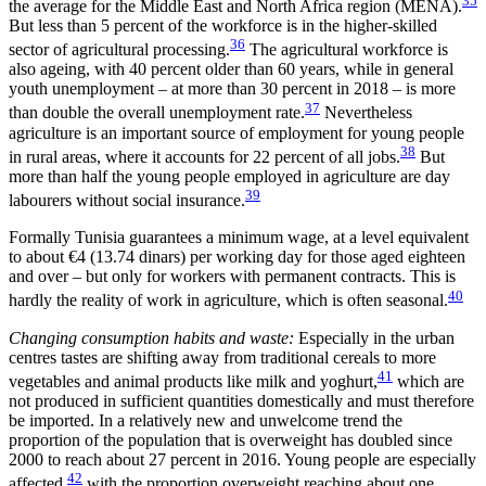
35
the average for the Middle East and North Africa region (MENA).
But less than 5 percent of the workforce is in the higher-skilled
36
sector of agricultural processing.
The agri­cultural workforce is
also ageing, with 40 percent older than 60 years, while in general
youth unemployment – at more than 30 percent in 2018 – is more
37
than double the overall unemployment rate.
Nevertheless
agriculture is an important source of employment for young people
38
in rural areas, where it accounts for 22 percent of all jobs.
But
more than half the young people employed in agriculture are day
39
labourers without social insurance.
Formally Tunisia guarantees a minimum wage, at a level equivalent
to about €4 (13.74 dinars) per work­ing day for those aged eighteen
and over – but only for workers with permanent contracts. This is
40
hardly the reality of work in agriculture, which is often seasonal.
Changing consumption habits and waste:
Especially in the urban
centres tastes are shifting away from traditional cereals to more
41
vegetables and animal products like milk and yoghurt,
which are
not produced in sufficient quantities domestically and must therefore
be imported. In a relatively new and unwelcome trend the
proportion of the population that is overweight has doubled since
2000 to reach about 27 percent in 2016. Young people are especially
42
affected,
with the proportion overweight reaching about one