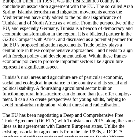
European Union. In 1995 it was the first Maghreb country to
conclude an association agree­ment with the EU. The so-called Arab
Spring, Islamist
terrorism and migration movements across the
Mediter
­ranean have only added to the political significance of
Tunisia, and of North Africa as a whole. From the perspective of the
EU, and especially Germany, Tunisia is a beacon of democracy and
economic trans­formation in the region. It is a bilateral partner in the
G20’s Compact with Africa, and discussed as a poten­tial partner for
the EU’s proposed migration agreements. Trade policy plays a
central role in these com­prehensive approaches – and needs to align
with foreign policy and development action. Within these frames
economic policies to promote important sec­tors like agriculture
represent a significant aspect.
Tunisia’s rural areas and agriculture are of particu­lar economic,
social and ecological importance to the country and its social and
political stability. A flour­ishing agricultural sector built on
functioning rural infrastructure can do more than just offer employ­
ment. It can also create perspectives for young adults, helping to
avoid rural-urban migration, violent unrest and radicalisation.
The EU has been negotiating a Deep and Compre­hensive Free
Trade Agreement (DCFTA) with Tunisia since 2015, along the same
lines as its agreements with Eastern European states. Unlike the
existing association agreements from the late 1990s, a DCFTA