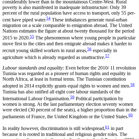
considerably lower than in the moun­tainous Centre-West. Rural
poverty is also manifested in inadequate infrastructure: Only 39
percent of the rural population have access to transport, only 55 per­
54
cent have piped water.
These imbalances gen­er­ate rural-urban
migration on a scale comparable to emigration abroad. The United
Nations estimates the figure at about twenty thousand for the period
55
2015 to 2020.
The phenomenon where young people in particular
move first to the cities and then emigrate abroad makes it harder to
56
recruit young skilled workers in rural areas,
especially in
57
agriculture which is already regarded as unattractive.
Labour standards and equality:
Even before the 2010/ 11 revolution
Tunisia was regarded as a pioneer of human rights and equality in
North Africa, at least in formal terms. The Tunisian constitution
58
adopted in 2014 explicitly grants equal rights to women and men.
Tunisia has also ratified all eight core labour standards of the
59
International Labour Organisation.
Political participation by
women is strong. At the last parliamentary election seventy women
were elected (30 percent of the seats), a higher proportion than in the
60
parliaments of France, the United Kingdom or the United States.
61
In reality however, discrimination is still wide­spread,
in part
because it is rooted in traditional and religious gender roles. The