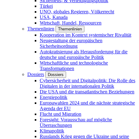
Sicherheits- & Verteidigungspolitik
Türkei
UNO, globales Regieren, Völkerrecht
USA, Kanada
Wirtschaft, Handel, Ressourcen
Themenlinien
Themenlinien
Kooperation im Kontext systemischer Rivalität
Neugestaltung der europäischen
Sicherheitsordnung
Autokratisierung als Herausforderung für die
deutsche und europäische Politik
Wirtschaftliche und technologische
Transformationen
Dossiers
Dossiers
Cybersicherheit und Digitalpolitik: Die Rolle des
Digitalen in der internationalen Politik
Die USA und die transatlantischen Beziehungen
Energiepolitik
Europawahlen 2024 und die nächste strategische
Agenda der EU
Flucht und Migration
Foresight: Vorausschau auf mögliche
Überraschungen
Klimapolitik
Russlands Krieg gegen die Ukraine und seine