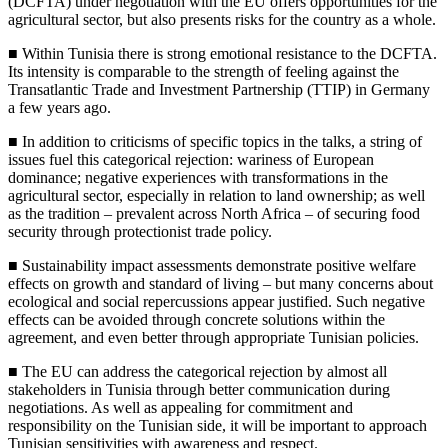
(DCFTA) under negotiation with the EU offers opportunities for the
agricultural sector, but also presents risks for the country as a whole.
■
Within Tunisia there is strong emotional resistance to the DCFTA.
Its intensity is comparable to the strength of feeling against the
Transatlantic Trade and Investment Partnership (TTIP) in Germany
a few years ago.
■
In addition to criticisms of specific topics in the talks, a string of
issues fuel this categorical rejection: wariness of European
dominance; negative experiences with transformations in the
agricultural sector, especially in relation to land ownership; as well
as the tradition – prevalent across North Africa – of securing food
security through protectionist trade policy.
■
Sustainability impact assessments demonstrate positive welfare
effects on growth and standard of living – but many concerns about
ecological and social repercussions appear justified. Such negative
effects can be avoided
through concrete solutions within the
agreement, and even better through
appropriate Tunisian policies.
■
The EU can address the categorical rejection by almost all
stakeholders in Tunisia through better communication during
negotiations. As well as appealing for commitment and
responsibility on the Tunisian side, it will be important to approach
Tunisian sensitivities with awareness and respect.