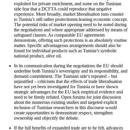
exploited for pri­vate enrichment, and some on the Tunisian
side fear that a DCFTA could reproduce that negative
experience. More broadly, market liberalisation runs counter
to Tunisia’s still rather protectionist-leaning economic concept.
The potential risks of mar­ket opening need to be noted during
the nego­tiations and where appropriate addressed by means of
safeguard clauses. As comparable EU agreements
demonstrate, offering such protections is an abso­lute­ly routine
matter. Specific advantageous arrange­ments should also be
found for individual products such as Tunisia’s symbolic
national product, olive oil.
In its communication during the negotiations the EU should
underline both Tunisia’s sovereignty and its responsibility, and
demand commitment. The Tunisian side’s repeated – but
unjustified – criticisms that the effects of trade liberalisation
have not yet been investigated for Tunisia or have shown
strategic advantages for the EU lack empiri­cal evidence and
need to be firmly refuted. Open forums for joint discussion
about the numerous existing studies and targeted explicit
inclusion of Tunisian researchers in this discourse would
create opportunities to demonstrate respect, strengthen
ownership and objectify the debate.
If the full benefits of expanded trade are to be felt, advances