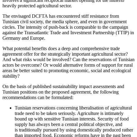
involves a significant reciprocal market opening for the hitherto
heavily protected agricultural sector.
The envisaged DCFTA has encountered stiff resist­ance from
Tunisian civil society, the media sphere, and even in government
circles. The intensity of push-back is comparable to the campaign
against the Transatlantic Trade and Investment Partnership (TTIP) in
Germany and Europe.
What potential benefits does a deep and compre­hensive trade
agreement offer for the strategically important agricultural sector?
And what risks would be involved? Can the reservations of Tunisian
actors be overcome? Or would alternative forms of support
for rural
areas be better suited to promoting economic,
social and ecological
stability?
On the basis of published sustainability impact assessments and
Tunisian positions on the proposed agreement, the following
recommendations can be formulated:
Tunisian reservations concerning liberalisation of agricultural
trade need to be taken seriously. Agriculture is intimately
bound up with sensi­tive Tunisian interests. Security of food
supply has always been a central political objective, and
is traditionally pursued by using domestically produced rather
than imported food. Economic reforms have in the past been