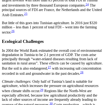
largest investor with more than 85 per­cent of total FDI in Tunisia
24
and investments by three thousand European companies.
The
principal sources of FDI are France, the Netherlands and the United
25
Arab Emirates.
But little of this goes into Tunisian agriculture. In 2016 just $320
million – less than 1 percent of total FDI – went into the farming
26
sector.
Ecological Challenges
In 2004 the World Bank estimated the overall cost of environmental
degradation in Tunisia to be 2.1 per­cent of GDP. The costs arise
principally through “water-related diseases resulting from lack of
sani­tation in rural areas”. These effects can be caused by agriculture.
27
But the soil is also
endangered,
with increasing salt concentration
28
recorded in soil and groundwater in the past decades.
Climate challenges:
Only half of Tunisia’s land is suitable for
agriculture, which increases the pressure on agricultural resources
29
when climate shifts occur.
Regions like the North-West are
especially affected, because low agricultural productivity and the
lack of other sources of income are frequently already lead­ing to
30
overuse of the natural resources.
Grain pro­duction – which is