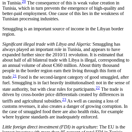
20
in Tunisia.
The consequence of this is weak value crea­tion in
Tunisia, which in turn prevents the emer­gence of high-quality and
better-paid employment. One cause of this lies in the weakness of
Tunisian processing industries.
Smuggling is an important source of income in the Libyan border
region.
Significant illegal trade with Libya and Algeria:
Smuggling has
always played an important role in Tunisia, and appears to have
expanded further since the 2010/11 revolution. It is estimated that
about half of all bilateral trade with Libya is illegal, corresponding to
an annual volume of about €360 million. About thirty thousand
people in the
border region earn their living through this form of
21
trade.
Food is the second-largest
category of good smuggled,
after
fuel
. Smuggling is in fact heavily institutionalised: not in the sense of
22
state authority, but with clear rules for participants.
The trade is
driven by cross-border price differentials created by differences in
23
tariffs and agricultural subsidies.
As well as causing a loss of
customs revenues, it also creates a danger of growing corruption. In
the case of smuggled food there are also health risks, for example
where hygiene stand­ards are inadequately enforced.
Little foreign direct investment (FDI) in agriculture:
The EU is the