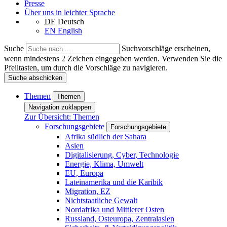
Presse
Über uns in leichter Sprache
DE
Deutsch
EN
English
Suche
Suchvorschläge erscheinen,
wenn mindestens 2 Zeichen eingegeben werden. Verwenden Sie die
Pfeiltasten, um durch die Vorschläge zu navigieren.
Suche abschicken
Themen
Themen
Navigation zuklappen
Zur Übersicht: Themen
Forschungsgebiete
Forschungsgebiete
Afrika südlich der Sahara
Asien
Digitalisierung, Cyber, Technologie
Energie, Klima, Umwelt
EU, Europa
Lateinamerika und die Karibik
Migration, EZ
Nichtstaatliche Gewalt
Nordafrika und Mittlerer Osten
Russland, Osteuropa, Zentralasien