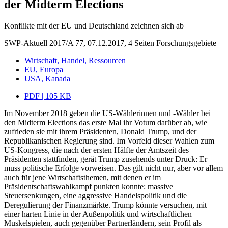
der Midterm Elections
Konflikte mit der EU und Deutschland zeichnen sich ab
SWP-Aktuell 2017/A 77, 07.12.2017, 4 Seiten
Forschungsgebiete
Wirtschaft, Handel, Ressourcen
EU, Europa
USA, Kanada
PDF | 105 KB
Im November 2018 geben die US-Wählerinnen und -Wähler bei
den Midterm Elections das erste Mal ihr Votum darüber ab, wie
zufrieden sie mit ihrem Präsidenten, Donald Trump, und der
Republikanischen Regierung sind. Im Vorfeld dieser Wahlen zum
US-Kongress, die nach der ersten Hälfte der Amtszeit des
Präsidenten stattfinden, gerät Trump zusehends unter Druck: Er
muss politische Erfolge vorweisen. Das gilt nicht nur, aber vor allem
auch für jene Wirtschaftsthemen, mit denen er im
Präsidentschaftswahlkampf punkten konnte: massive
Steuersenkungen, eine aggressive Handelspolitik und die
Deregulierung der Finanzmärkte. Trump könnte versuchen, mit
einer harten Linie in der Außenpolitik und wirtschaftlichen
Muskelspielen, auch gegenüber Partnerländern, sein Profil als