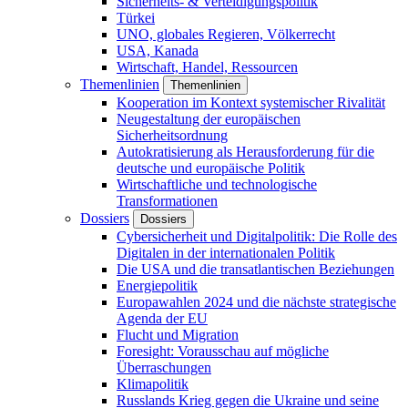
Sicherheits- & Verteidigungspolitik
Türkei
UNO, globales Regieren, Völkerrecht
USA, Kanada
Wirtschaft, Handel, Ressourcen
Themenlinien
Themenlinien
Kooperation im Kontext systemischer Rivalität
Neugestaltung der europäischen
Sicherheitsordnung
Autokratisierung als Herausforderung für die
deutsche und europäische Politik
Wirtschaftliche und technologische
Transformationen
Dossiers
Dossiers
Cybersicherheit und Digitalpolitik: Die Rolle des
Digitalen in der internationalen Politik
Die USA und die transatlantischen Beziehungen
Energiepolitik
Europawahlen 2024 und die nächste strategische
Agenda der EU
Flucht und Migration
Foresight: Vorausschau auf mögliche
Überraschungen
Klimapolitik
Russlands Krieg gegen die Ukraine und seine