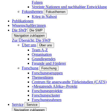
Folgen
Vereinte Nationen und nachhaltige Entwicklung
Fokusthemen
Fokusthemen
Krieg in Nahost
Publikationen
Wissenschaftler:innen
Die SWP
Die SWP
Navigation zuklappen
Zur Übersicht: Die SWP
Über uns
Über uns
Team A-Z
Organisation
Grundlegendes
Freunde und Förderer
Forschung
Forschung
Forschungsgruppen
Themenlinien
Centrum für angewandte Türkeistudien (CATS)
»Megatrends Afrika«-Projekt
Forschungsprojekte
Forschungscluster
Forschungsrahmen
Service
Service
Navigation zuklappen