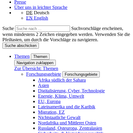
Presse
Über uns in leichter Sprache
DE
Deutsch
EN
English
Suche
Suchvorschläge erscheinen,
wenn mindestens 2 Zeichen eingegeben werden. Verwenden Sie die
Pfeiltasten, um durch die Vorschläge zu navigieren.
Suche abschicken
Themen
Themen
Navigation zuklappen
Zur Übersicht: Themen
Forschungsgebiete
Forschungsgebiete
Afrika südlich der Sahara
Asien
Digitalisierung, Cyber, Technologie
Energie, Klima, Umwelt
EU, Europa
Lateinamerika und die Karibik
Migration, EZ
Nichtstaatliche Gewalt
Nordafrika und Mittlerer Osten
Russland, Osteuropa, Zentralasien