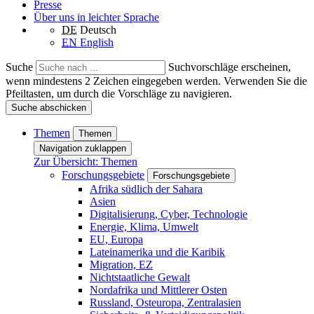
Presse
Über uns in leichter Sprache
DE
Deutsch
EN
English
Suche
Suchvorschläge erscheinen,
wenn mindestens 2 Zeichen eingegeben werden. Verwenden Sie die
Pfeiltasten, um durch die Vorschläge zu navigieren.
Suche abschicken
Themen
Themen
Navigation zuklappen
Zur Übersicht: Themen
Forschungsgebiete
Forschungsgebiete
Afrika südlich der Sahara
Asien
Digitalisierung, Cyber, Technologie
Energie, Klima, Umwelt
EU, Europa
Lateinamerika und die Karibik
Migration, EZ
Nichtstaatliche Gewalt
Nordafrika und Mittlerer Osten
Russland, Osteuropa, Zentralasien