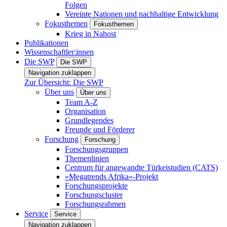
Folgen
Vereinte Nationen und nachhaltige Entwicklung
Fokusthemen
Fokusthemen
Krieg in Nahost
Publikationen
Wissenschaftler:innen
Die SWP
Die SWP
Navigation zuklappen
Zur Übersicht: Die SWP
Über uns
Über uns
Team A-Z
Organisation
Grundlegendes
Freunde und Förderer
Forschung
Forschung
Forschungsgruppen
Themenlinien
Centrum für angewandte Türkeistudien (CATS)
»Megatrends Afrika«-Projekt
Forschungsprojekte
Forschungscluster
Forschungsrahmen
Service
Service
Navigation zuklappen