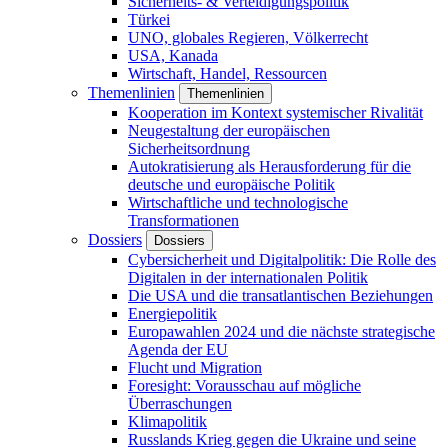
Sicherheits- & Verteidigungspolitik
Türkei
UNO, globales Regieren, Völkerrecht
USA, Kanada
Wirtschaft, Handel, Ressourcen
Themenlinien
Themenlinien
Kooperation im Kontext systemischer Rivalität
Neugestaltung der europäischen
Sicherheitsordnung
Autokratisierung als Herausforderung für die
deutsche und europäische Politik
Wirtschaftliche und technologische
Transformationen
Dossiers
Dossiers
Cybersicherheit und Digitalpolitik: Die Rolle des
Digitalen in der internationalen Politik
Die USA und die transatlantischen Beziehungen
Energiepolitik
Europawahlen 2024 und die nächste strategische
Agenda der EU
Flucht und Migration
Foresight: Vorausschau auf mögliche
Überraschungen
Klimapolitik
Russlands Krieg gegen die Ukraine und seine