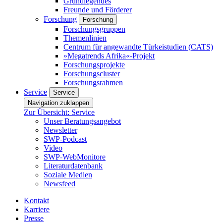
Grundlegendes
Freunde und Förderer
Forschung
Forschung
Forschungsgruppen
Themenlinien
Centrum für angewandte Türkeistudien (CATS)
»Megatrends Afrika«-Projekt
Forschungsprojekte
Forschungscluster
Forschungsrahmen
Service
Service
Navigation zuklappen
Zur Übersicht: Service
Unser Beratungsangebot
Newsletter
SWP-Podcast
Video
SWP-WebMonitore
Literaturdatenbank
Soziale Medien
Newsfeed
Kontakt
Karriere
Presse