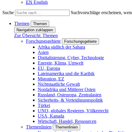
EN
English
Suche
Suchvorschläge erscheinen, wenn
Themen
Themen
Navigation zuklappen
Zur Übersicht: Themen
Forschungsgebiete
Forschungsgebiete
Afrika südlich der Sahara
Asien
Digitalisierung, Cyber, Technologie
Energie, Klima, Umwelt
EU, Europa
Lateinamerika und die Karibik
Migration, EZ
Nichtstaatliche Gewalt
Nordafrika und Mittlerer Osten
Russland, Osteuropa, Zentralasien
Sicherheits- & Verteidigungspolitik
Türkei
UNO, globales Regieren, Völkerrecht
USA, Kanada
Wirtschaft, Handel, Ressourcen
Themenlinien
Themenlinien