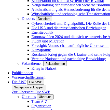
Kooperation im Kontext systemischer Rivalität
Neugestaltung der europäischen Sicherheitsordnu
Autokratisierung als Herausforderung für die deut
Wirtschaftliche und technologische Transformatio
Dossiers
Dossiers
Cybersicherheit und Digitalpolitik: Die Rolle des Di
Die USA und die transatlantischen Beziehungen
Energiepolitik
Europawahlen 2024 und die nächste strategische
Flucht und Migration
Foresight: Vorausschau auf mögliche Überraschu
Klimapolitik
Russlands Krieg gegen die Ukraine und seine Fol
Vereinte Nationen und nachhaltige Entwicklung
Fokusthemen
Fokusthemen
Krieg in Nahost
Publikationen
Wissenschaftler:innen
Die SWP
Die SWP
Navigation zuklappen
Zur Übersicht: Die SWP
Über uns
Über uns
Team A-Z
Organisation