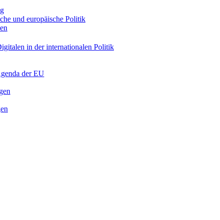
ng
sche und europäische Politik
nen
gitalen in der internationalen Politik
 Agenda der EU
ngen
gen