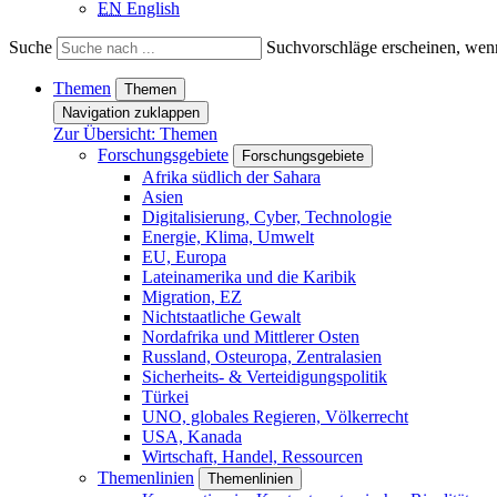
EN
English
Suche
Suchvorschläge erscheinen, wenn
Themen
Themen
Navigation zuklappen
Zur Übersicht: Themen
Forschungsgebiete
Forschungsgebiete
Afrika südlich der Sahara
Asien
Digitalisierung, Cyber, Technologie
Energie, Klima, Umwelt
EU, Europa
Lateinamerika und die Karibik
Migration, EZ
Nichtstaatliche Gewalt
Nordafrika und Mittlerer Osten
Russland, Osteuropa, Zentralasien
Sicherheits- & Verteidigungspolitik
Türkei
UNO, globales Regieren, Völkerrecht
USA, Kanada
Wirtschaft, Handel, Ressourcen
Themenlinien
Themenlinien