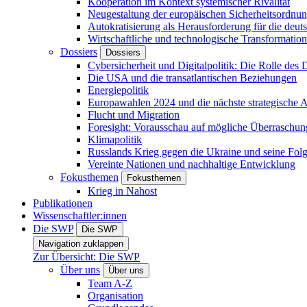
Kooperation im Kontext systemischer Rivalität
Neugestaltung der europäischen Sicherheitsordnu
Autokratisierung als Herausforderung für die deut
Wirtschaftliche und technologische Transformatio
Dossiers
Dossiers
Cybersicherheit und Digitalpolitik: Die Rolle des Di
Die USA und die transatlantischen Beziehungen
Energiepolitik
Europawahlen 2024 und die nächste strategische
Flucht und Migration
Foresight: Vorausschau auf mögliche Überraschu
Klimapolitik
Russlands Krieg gegen die Ukraine und seine Fol
Vereinte Nationen und nachhaltige Entwicklung
Fokusthemen
Fokusthemen
Krieg in Nahost
Publikationen
Wissenschaftler:innen
Die SWP
Die SWP
Navigation zuklappen
Zur Übersicht: Die SWP
Über uns
Über uns
Team A-Z
Organisation