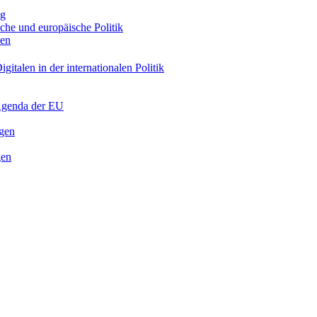
ng
sche und europäische Politik
nen
gitalen in der internationalen Politik
 Agenda der EU
ngen
gen