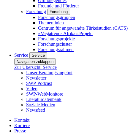
Grundlegendes
Freunde und Förderer
Forschung
Forschung
Forschungsgruppen
Themenlinien
Centrum für angewandte Türkeistudien (CATS)
»Megatrends Afrika«-Projekt
Forschungsprojekte
Forschungscluster
Forschungsrahmen
Service
Service
Navigation zuklappen
Zur Übersicht: Service
Unser Beratungsangebot
Newsletter
SWP-Podcast
Video
SWP-WebMonitore
Literaturdatenbank
Soziale Medien
Newsfeed
Kontakt
Karriere
Presse