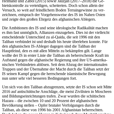
Helmand und Zabol (2015) sowie Jauzjan (2017–2018) die Ge­
bietskontrolle zu verteidigen, scheiterten. Doch schon allein der
Versuch, so weit auf feindlichem Boden Terraingewinne zu ver­
zeichnen, entsprach der Vorgehensweise des IS im Nahen Osten
und zeigte den gro­ßen Ehrgeiz des afghanischen Ablegers.
Die Ambitionen des IS und seine ideo­logische Radikalität machen
es ihm fast un­möglich, Allianzen einzugehen. Dies ist der vielleicht
entscheidende Unterschied zu al‑Qaida, die seit 1996 mit den
Taliban ver­bündet ist und deshalb bis heute überleben konnte. Für
den afghanischen IS-Ableger da­gegen sind die Taliban der
Hauptfeind, den es mit allen Mitteln zu bekämpfen gilt. Lange
wollte der IS in erster Linie die Taliban als beherrschende Kraft im
Aufstand gegen die afghanische Regierung und ihre US-ameri­ka­
nischen Verbündeten ablösen. Seit dem Abzug der internationalen
Truppen und der Übernahme der Macht durch die Taliban setzt der
IS seinen Kampf gegen die herr­schende islamistische Bewegung
nun unter sehr viel besseren Bedingungen fort.
Um sich von den Taliban abzugrenzen, setzte der IS schon seit Mitte
2016 auf anti­schiitische Anschläge, die meist Zivi­listen in Moscheen
und Bildungseinrichtungen trafen. Zwar wurden die schiitischen
Haza­ra – die zwischen 10 und 20 Prozent der afghanischen
Bevölkerung stellen – Opfer brutaler Verfolgungen durch die
Taliban, als diese von 1996 bis 2001 Afghanistan be­herrschten.