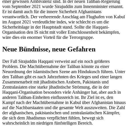
einer gewissen Ambivalenz sind. In der neuen Taliban-Regierung
vom September 2021 wurde Sirajuddin zum Innenminister ernannt.
Er ist damit auch für die innere Sicherheit Afghanistans
verantwortlich. Der verheerende Anschlag am Flughafen von Kabul
im August 2021 verdeutlichte indes, wie schlecht es um die
Sicherheitslage in der Hauptstadt stand. Sollte die Haqqani-
Organisation den IS nicht mit voller Ent­schlos­senheit bekämpfen,
wäre dies ein enormer Vorteil für die Terrorgruppe.
Neue Bündnisse, neue Gefahren
Der Fall Sirajuddin Haqqani verweist auf ein noch größeres
Problem. Die Machtübernahme der Taliban könnte zu einer
Neuordnung der islamistischen Szene am Hindukusch führen. Unter
den Taliban gibt es nach Jahrzehnten des Krieges und einer langen
Zusammenarbeit mit jihadistischen Arabern, Pakistanis und
Zentralasiaten eine starke jihadistische Strömung, die in der
Haqqani-Organisation besonders viele An­hänger hat, aber auch in
anderen Tali­ban-Einheiten einflussreich ist. Ihr Ziel ist es, den
Kampf nach der Machtübernahme in Kabul über Afghanistan hinaus
auf die Nach­barstaaten und die gesamte Welt aus­zuweiten. Die Zahl
der afghanischen, pakis­tanischen und zentralasiatischen Kämpfer,
die sich dem Jihadismus verpflichtet fühlen, bewegt sich
wahrscheinlich im niedrigen fünfstelligen Bereich.