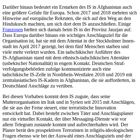
Darüber hinaus bedeutet ein Erstarken des IS in Afghanistan auch
eine größere Gefahr für Europa. Schon 2017 und 2018 mehrten sich
Hinweise auf europäische Rekruten, die sich auf den Weg an den
Hindukusch machten, um sich dort dem IS anzuschließen. Einige
Franzosen
hielten sich damals beim IS in der Provinz Jauzjan auf.
Dass Europa darüber hinaus ein wichtiges An­schlagsziel für die
Organisation ist, hat sie mit dem Attentat in der Stockholmer Innen­
stadt im April 2017 gezeigt, bei dem fünf Menschen starben und
viele mehr verletzt wurden. Ein tadschikischer Anführer des
IS‑Afghanistan stand mit dem ethnisch-tadschi­kischen Attentäter
(usbekischer Nationalität) in engem Kontakt. Deutschen Straf­
verfolgungsbehörden zufolge kommunizierte auch eine
tadschikische IS-Zelle in Nord­rhein-Westfalen 2018 und 2019 mit
zentralasiatischen IS-Kadern in Afghanistan, die sie aufforderten, in
Deutschland Anschläge zu verüben.
Bei diesen Vorhaben kommt dem IS zu­gute, dass seine
Mutterorganisation im Irak und in Syrien seit 2015 mit Anschlägen,
die sie aus der Ferne steuert, eine terroristische Innovation
entwickelt hat. Dabei besteht zwischen Täter und Anschlagsplaner
nur ein virtueller Kontakt, der über Messaging-Dienste wie vor
allem Telegram zustande kommt und aufrechterhalten wird. Der
Planer berät den prospektiven Terroristen in religiös-ideologischen
Fragen ebenso wie bei der Auswahl eines Anschlagsziels und der