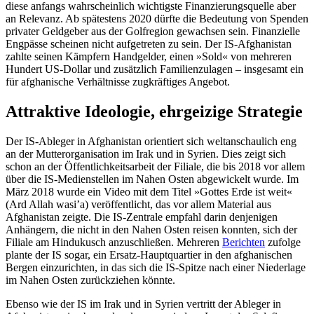
diese anfangs wahrscheinlich wichtigste Finanzierungsquelle aber
an Relevanz. Ab spätestens 2020 dürfte die Bedeutung von Spenden
privater Geldgeber aus der Golfregion gewachsen sein. Finanzielle
Engpässe scheinen nicht aufgetreten zu sein. Der IS-Afghanistan
zahlte seinen Kämpfern Handgelder, einen »Sold« von mehreren
Hundert US-Dollar und zusätzlich Familienzulagen – insgesamt ein
für afghanische Verhältnisse zugkräf­tiges Angebot.
Attraktive Ideologie, ehrgeizige Strategie
Der IS-Ableger in Afghanistan orientiert sich weltanschaulich eng
an der Mutterorganisation im Irak und in Syrien. Dies zeigt sich
schon an der Öffentlichkeitsarbeit der Filiale, die bis 2018 vor allem
über die IS-Medien­stellen im Nahen Osten abgewickelt wurde. Im
März 2018 wurde ein Video mit dem Ti­tel »Gottes Erde ist weit«
(Ard Allah wasi’a) ver­öffentlicht, das vor allem Material aus
Afghanistan zeigte. Die IS-Zentrale empfahl darin denjenigen
Anhängern, die nicht in den Nahen Osten reisen konnten, sich der
Filiale am Hindukusch anzuschließen. Meh­reren
Berichten
zufolge
plante der IS sogar, ein Ersatz-Hauptquartier in den afgha­nischen
Bergen einzurichten, in das sich die IS-Spitze nach einer Niederlage
im Nahen Osten zurückziehen könnte.
Ebenso wie der IS im Irak und in Syrien vertritt der Ableger in