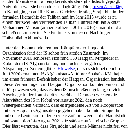
zu den Mainstream-Taliban) bereits als stark jihadis­tisch geprägt.
Außerdem war sie besonders schlagkräftig. Die
großen Anschläge
in Kabul gingen auf ihr Konto. Gleichzeitig stieg Sira­juddin in der
formalen Hierarchie der Tali­ban auf; im Jahr 2015 wurde er zu
einem der zwei Stellvertreter des Taliban-Führers Mullah Akhtar
Mohammed Mansur (amtier­te offiziell 2015–2016) ernannt und an­
schließend zum ersten Stellvertreter von des­sen Nachfolger
Haibatullah Akhundzada.
Unter den Kommandeuren und Kämpfern der Haqqani-
Organisation fand der IS schon früh großen Zuspruch. Im
November 2016 schlossen sich rund 150 Haqqani-Mit­glieder in
Kabul dem IS-Afghanistan an, und auch später gab es
Abspaltungen. Zu­dem gibt es
Hinweise
, dass es sich bei dem im
Juni 2020 ernannten IS-Afghanistan-An­führer Shahab al-Muhajir
um einen frühe­ren Befehlshaber der Haqqani-Organisation handelt.
Diese Verbindungen zur Haqqani-Organisation könnten ein Grund
dafür ge­wesen sein, dass es dem IS anschließend gelang, so viele
Anschläge in der Hauptstadt zu verüben. Dennoch wecken die
Aktivi­täten des IS in Kabul vor August 2021 den noch
weitergehenden Verdacht, dass es irgendeine Art von Kooperation
mit der Haqqani-Organisation gegeben haben könnte. Sirajuddin
und seine Leute kontrol­lierten viele Zufahrtswege in die Hauptstadt
und waren dort bis August 2021 die stärkste aufständische Gruppe.
Dies lässt vermuten, dass Sirajuddin und seine Männer nicht frei von