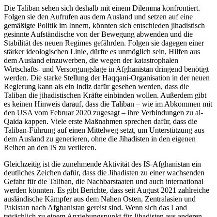
Die Taliban sehen sich deshalb mit einem Dilemma konfrontiert.
Folgen sie den Auf­rufen aus dem Ausland und setzen auf eine
gemäßigte Politik im Innern, könnten sich entschieden jihadistisch
gesinnte Aufständi­sche von der Bewegung abwenden und die
Stabilität des neuen Regimes gefährden. Fol­gen sie dagegen einer
stärker ideologischen Linie, dürfte es unmöglich sein, Hilfen aus
dem Ausland einzuwerben, die wegen der katastrophalen
Wirtschafts- und Versorgungs­lage in Afghanistan dringend benötigt
werden. Die starke Stellung der Haqqani-Organisation in der neuen
Regierung kann als ein Indiz dafür gesehen werden, dass die
Taliban die jihadistischen Kräfte einbinden wollen. Außerdem gibt
es keinen Hinweis darauf, dass die Taliban – wie im Abkommen mit
den USA vom Februar 2020 zu­gesagt – ihre Verbindungen zu al-
Qaida kap­pen. Viele erste Maßnahmen sprechen dafür, dass die
Taliban-Führung auf einen Mittel­weg setzt, um Unterstützung aus
dem Aus­land zu generieren, ohne die Jihadisten in den eigenen
Reihen an den IS zu verlieren.
Gleichzeitig ist die zunehmende Aktivität des IS-Afghanistan ein
deutliches Zeichen dafür, dass die Jihadisten zu einer wachsen­den
Gefahr für die Taliban, die Nachbarstaaten und auch international
werden könn­ten. Es gibt Berichte, dass seit August 2021 zahlreiche
ausländische Kämpfer aus dem Nahen Osten, Zentralasien und
Pakis­tan nach Afghanistan gereist sind. Wenn sich das Land
tatsächlich zu einem Anzie­hungspunkt für Jihadisten aus anderen