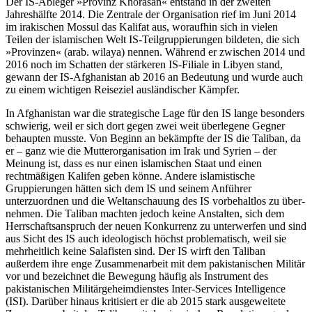
Der IS-Ableger »Provinz Khorasan« entstand in der zweiten
Jahreshälfte 2014. Die Zen­trale der Organisation rief im Juni 2014
im iraki­schen Mossul das Kalifat aus, woraufhin sich in vielen
Teilen der islamischen Welt IS-Teilgruppierungen bildeten, die sich
»Pro­vinzen« (arab. wilaya) nennen. Wäh­rend er zwischen 2014 und
2016 noch im Schatten der stärkeren IS-Filiale in Libyen stand,
gewann der IS-Afghanistan ab 2016 an Bedeu­tung und wurde auch
zu einem wichtigen Reiseziel ausländischer Kämpfer.
In Afghanistan war die strategische Lage für den IS lange besonders
schwierig, weil er sich dort gegen zwei weit überlegene Gegner
behaupten musste. Von Beginn an bekämpfte der IS die Taliban, da
er – ganz wie die Mutterorganisation im Irak und Syrien – der
Meinung ist, dass es nur einen islamischen Staat und einen
rechtmäßigen Kalifen geben könne. Andere islamistische
Gruppierungen hätten sich dem IS und sei­nem Anführer
unterzuordnen und die Welt­anschauung des IS vorbehaltlos zu über­
nehmen. Die Taliban machten jedoch keine Anstalten, sich dem
Herrschaftsanspruch der neuen Konkurrenz zu unterwerfen und sind
aus Sicht des IS auch ideologisch höchst problematisch, weil sie
mehrheitlich keine Salafisten sind. Der IS wirft den Taliban
außerdem ihre enge Zusammenarbeit mit dem pakistanischen Militär
vor und bezeich­net die Bewegung häufig als Instrument des
pakistanischen Militärgeheimdienstes Inter-Services Intelligence
(ISI). Darüber hinaus kritisiert er die ab 2015 stark ausgeweitete