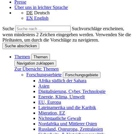
Presse
Über uns in leichter Sprache
DE
Deutsch
EN
English
Suche
Suchvorschläge erscheinen,
wenn mindestens 2 Zeichen eingegeben werden. Verwenden Sie die
Pfeiltasten, um durch die Vorschläge zu navigieren.
Suche abschicken
Themen
Themen
Navigation zuklappen
Zur Übersicht: Themen
Forschungsgebiete
Forschungsgebiete
Afrika südlich der Sahara
Asien
Digitalisierung, Cyber, Technologie
Energie, Klima, Umwelt
EU, Europa
Lateinamerika und die Karibik
Migration, EZ
Nichtstaatliche Gewalt
Nordafrika und Mittlerer Osten
Russland, Osteuropa, Zentralasien