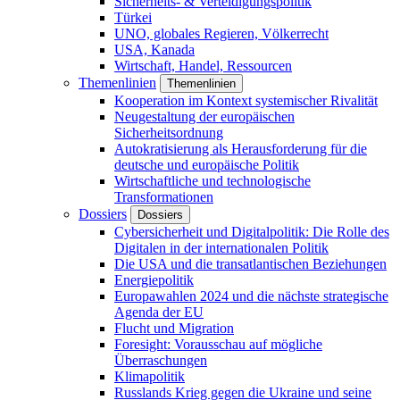
Sicherheits- & Verteidigungspolitik
Türkei
UNO, globales Regieren, Völkerrecht
USA, Kanada
Wirtschaft, Handel, Ressourcen
Themenlinien
Themenlinien
Kooperation im Kontext systemischer Rivalität
Neugestaltung der europäischen
Sicherheitsordnung
Autokratisierung als Herausforderung für die
deutsche und europäische Politik
Wirtschaftliche und technologische
Transformationen
Dossiers
Dossiers
Cybersicherheit und Digitalpolitik: Die Rolle des
Digitalen in der internationalen Politik
Die USA und die transatlantischen Beziehungen
Energiepolitik
Europawahlen 2024 und die nächste strategische
Agenda der EU
Flucht und Migration
Foresight: Vorausschau auf mögliche
Überraschungen
Klimapolitik
Russlands Krieg gegen die Ukraine und seine