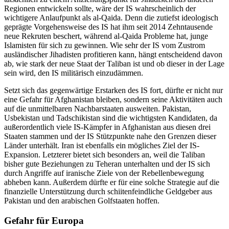
Regionen entwickeln sollte, wäre der IS wahrscheinlich der
wichtigere Anlaufpunkt als al‑Qaida. Denn die zutiefst ideologisch
geprägte Vorgehensweise des IS hat ihm seit 2014 Zehntausende
neue Rekruten be­schert, während al‑Qaida Probleme hat, junge
Islamisten für sich zu gewinnen. Wie sehr der IS vom Zustrom
ausländischer Jiha­disten profitieren kann, hängt entscheidend davon
ab, wie stark der neue Staat der Tali­ban ist und ob dieser in der Lage
sein wird, den IS militärisch einzudämmen.
Setzt sich das gegenwärtige Erstarken des IS fort, dürfte er nicht nur
eine Gefahr für Afghanistan bleiben, sondern seine Akti­vi­täten auch
auf die unmittelbaren Nach­bar­staaten ausweiten. Pakistan,
Usbekistan und Tadschikistan sind die wichtigsten Kandi­daten, da
außerordentlich viele IS-Kämpfer in Afghanistan aus diesen drei
Staaten stam­men und der IS Stützpunkte nahe den Gren­zen dieser
Länder unterhält. Iran ist eben­falls ein mögliches Ziel der IS-
Expansion. Letzterer bietet sich besonders an, weil die Taliban
bisher gute Beziehungen zu Tehe­ran unterhalten und der IS sich
durch An­griffe auf iranische Ziele von der Rebellen­bewegung
abheben kann. Außerdem dürfte er für eine solche Strategie auf die
finan­zielle Unterstützung durch schiitenfeind­liche Geldgeber aus
Pakistan und den arabi­schen Golfstaaten hoffen.
Gefahr für Europa