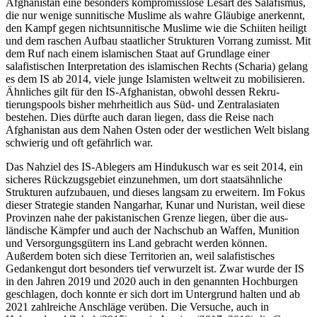
Afghanistan eine be­sonders kompromisslose Lesart des Salafis­mus,
die nur wenige sunnitische Muslime als wahre Gläubige anerkennt,
den Kampf gegen nichtsunnitische Muslime wie die Schiiten heiligt
und dem raschen Aufbau staatlicher Strukturen Vorrang zumisst. Mit
dem Ruf nach einem islamischen Staat auf Grundlage einer
salafistischen Interpreta­tion des islamischen Rechts (Scharia) gelang
es dem IS ab 2014, viele junge Islamisten weltweit zu mobilisieren.
Ähnliches gilt für den IS-Afghanistan, obwohl dessen Rekru­
tierungspools bisher mehrheitlich aus Süd- und Zentralasiaten
bestehen. Dies dürfte auch daran liegen, dass die Reise nach
Afghanistan aus dem Nahen Osten oder der westlichen Welt bislang
schwierig und oft gefährlich war.
Das Nahziel des IS-Ablegers am Hindukusch war es seit 2014, ein
sicheres Rück­zugsgebiet einzunehmen, um dort staats­ähnliche
Strukturen aufzubauen, und dieses langsam zu erweitern. Im Fokus
dieser Strategie standen Nangarhar, Kunar und Nuristan, weil diese
Provinzen nahe der pakistanischen Grenze liegen, über die aus­
ländische Kämpfer und auch der Nach­schub an Waffen, Munition
und Versorgungsgütern ins Land gebracht werden kön­nen.
Außerdem boten sich diese Territorien an, weil salafistisches
Gedankengut dort be­sonders tief verwurzelt ist. Zwar wurde der IS
in den Jahren 2019 und 2020 auch in den genannten Hochburgen
geschlagen, doch konnte er sich dort im Untergrund halten und ab
2021 zahlreiche Anschläge verüben. Die Versuche, auch in