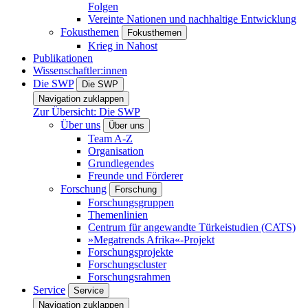
Folgen
Vereinte Nationen und nachhaltige Entwicklung
Fokusthemen
Fokusthemen
Krieg in Nahost
Publikationen
Wissenschaftler:innen
Die SWP
Die SWP
Navigation zuklappen
Zur Übersicht: Die SWP
Über uns
Über uns
Team A-Z
Organisation
Grundlegendes
Freunde und Förderer
Forschung
Forschung
Forschungsgruppen
Themenlinien
Centrum für angewandte Türkeistudien (CATS)
»Megatrends Afrika«-Projekt
Forschungsprojekte
Forschungscluster
Forschungsrahmen
Service
Service
Navigation zuklappen