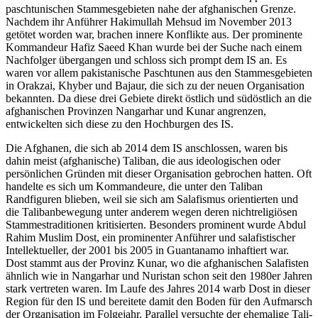
pasch­tunischen Stammesgebieten nahe der afghanischen Grenze.
Nachdem ihr An­füh­rer Hakimullah Mehsud im November 2013
getötet worden war, brachen innere Kon­flikte aus. Der prominente
Kommandeur Hafiz Saeed Khan wurde bei der Suche nach einem
Nachfolger übergangen und schloss sich prompt dem IS an. Es
waren vor allem pakistanische Paschtunen aus den Stammes­gebieten
in Orakzai, Khyber und Bajaur, die sich zu der neuen Organisation
bekannten. Da diese drei Gebiete direkt östlich und süd­östlich an die
afghanischen Provinzen Nan­garhar und Kunar angrenzen,
entwickelten sich diese zu den Hoch­burgen des IS.
Die Afghanen, die sich ab 2014 dem IS anschlossen, waren bis
dahin meist (afgha­nische) Taliban, die aus ideologischen oder
persönlichen Gründen mit dieser Organisation gebrochen hatten. Oft
handelte es sich um Kom­mandeure, die unter den Taliban
Randfiguren blieben, weil sie sich am Sala­fismus orientierten und
die Talibanbewegung unter anderem wegen deren nicht­religiösen
Stammestraditionen kritisierten. Besonders prominent wurde Abdul
Rahim Muslim Dost, ein prominenter Anführer und salafistischer
Intellektueller, der 2001 bis 2005 in Guantanamo inhaftiert war.
Dost stammt aus der Provinz Kunar, wo die afghanischen Salafisten
ähnlich wie in Nan­garhar und Nuristan schon seit den 1980er Jahren
stark vertreten waren. Im Laufe des Jahres 2014 warb Dost in dieser
Region für den IS und bereitete damit den Boden für den Auf­marsch
der Organisation im Folge­jahr. Parallel versuchte der ehemalige Tali­