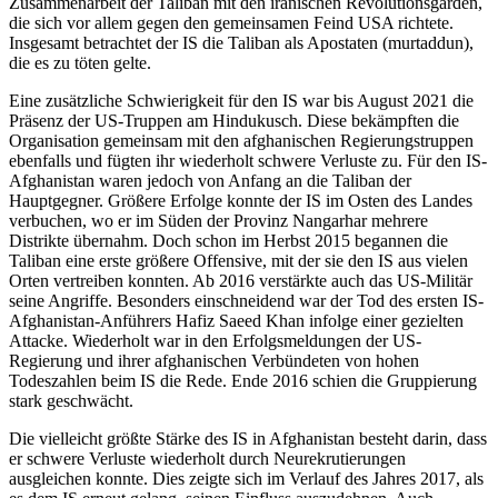
Zusammenarbeit der Taliban mit den irani­schen Revolutionsgarden,
die sich vor allem gegen den gemeinsamen Feind USA richtete.
Insgesamt betrachtet der IS die Taliban als Apostaten (murtaddun),
die es zu töten gelte.
Eine zusätzliche Schwierigkeit für den IS war bis August 2021 die
Präsenz der US-Truppen am Hindukusch. Diese bekämpften die
Organisation gemeinsam mit den afghanischen Regierungstruppen
ebenfalls und fügten ihr wiederholt schwere Verluste zu. Für den IS-
Afghanistan waren jedoch von Anfang an die Taliban der
Hauptgegner. Größere Erfolge konnte der IS im Osten des Landes
verbuchen, wo er im Süden der Pro­vinz Nangarhar mehrere
Distrikte übernahm. Doch schon im Herbst 2015 begannen die
Taliban eine erste größere Offensive, mit der sie den IS aus vielen
Orten vertreiben konnten. Ab 2016 verstärkte auch das US-Militär
seine Angriffe. Besonders einschneidend war der Tod des ersten IS-
Afghanistan-Anführers Hafiz Saeed Khan infolge einer gezielten
Attacke. Wiederholt war in den Erfolgsmeldungen der US-
Regierung und ihrer afghanischen Verbündeten von hohen
Todeszahlen beim IS die Rede. Ende 2016 schien die Gruppierung
stark geschwächt.
Die vielleicht größte Stärke des IS in Afghanistan besteht darin, dass
er schwere Verluste wiederholt durch Neurekrutierungen
ausgleichen konnte. Dies zeigte sich im Verlauf des Jahres 2017, als