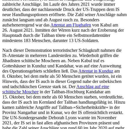
zahlreiche Anschläge. Im Laufe des Jahres 2021 wurde immer
deutlicher, dass der nachlassende Druck der US-Truppen dem IS
neue Handlungsoptionen eröffnete. Die Zahl seiner Anschläge nahm
zunächst langsam und ab August rasch zu. Besonders
aufsehenerregend war das
Attentat am Flug
­hafen
von Kabul am
26. August 2021. In­mitten der Wirren kurz nach der Eroberung der
Haupt­stadt durch die Taliban tötete ein Selbstmordattentäter
mindestens 183 Men­schen, darunter 13 US-Soldaten.
Nach dieser Demonstration terroristischer Schlagkraft nahmen die
IS-Attentate in meh­reren Landesteilen zu. Wiederholt grif­fen die
Jihadisten schiitische Moscheen an. Neben Kabul traf es
Gotteshäuser in Kunduz und Kandahar, was auf eine Ausweitung
des Operationsgebiets schließen ließ. Das
Attentat in Kunduz
am
8. Oktober, bei dem mehr als 50 Menschen getötet wurden, ist ein
Hinweis, dass der IS auch in dieser Gegend nahe der usbekischen
und tadschi­kischen Grenze stark ist. Der
Anschlag auf eine
schiitische Moschee
in der Taliban-Hochburg Kandahar am
15. Oktober, bei dem mehr als 60 Menschen starben, ver­deut­lichte,
dass der IS auch im Kernland der Taliban handlungsfähig ist. Hinzu
kamen zahlreiche Angriffe auf Taliban-»Sicher­heits­kräfte« in der
Provinz Nangarhar und in Kunar, wo der IS offensichtlich erstarkt.
Die UN-Sondergesandte Deborah Lyons warnte im November
2021, der IS sei in fast allen afghanischen Provinzen präsent und
habe die Zahl seiner Anschläge von rund 60 im Jahr 2020 auf mehr