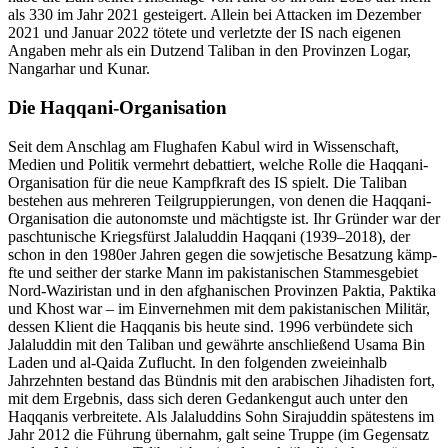
als 330 im Jahr 2021 gesteigert. Allein bei Attacken im Dezem­ber
2021 und Januar 2022 tötete und verletzte der IS nach eigenen
Angaben mehr als ein Dutzend Taliban in den Provinzen Logar,
Nangarhar und Kunar.
Die Haqqani-Organisation
Seit dem Anschlag am Flughafen Kabul wird in Wissenschaft,
Medien und Politik vermehrt debattiert, welche Rolle die Haq­qani-
Organisation für die neue Kampfkraft des IS spielt. Die Taliban
bestehen aus meh­reren Teilgruppierungen, von denen die Haqqani-
Organisation die autonomste und mächtigste ist. Ihr Gründer war der
pasch­tu­nische Kriegsfürst Jalaluddin Haqqani (1939–2018), der
schon in den 1980er Jah­ren gegen die sowjetische Besatzung kämp­
fte und seither der starke Mann im pakista­nischen Stammesgebiet
Nord-Wazi­ristan und in den afghanischen Provinzen Paktia, Paktika
und Khost war – im Einvernehmen mit dem pakistanischen Militär,
dessen Klient die Haqqanis bis heute sind. 1996 verbündete sich
Jalaluddin mit den Taliban und gewährte anschließend Usama Bin
Laden und al-Qaida Zuflucht. In den folgen­den zweieinhalb
Jahrzehnten bestand das Bündnis mit den arabischen Jihadisten fort,
mit dem Ergebnis, dass sich deren Gedankengut auch unter den
Haqqanis verbrei­tete. Als Jalaluddins Sohn Sirajuddin spätes­tens im
Jahr 2012 die Führung übernahm, galt seine Truppe (im Gegensatz