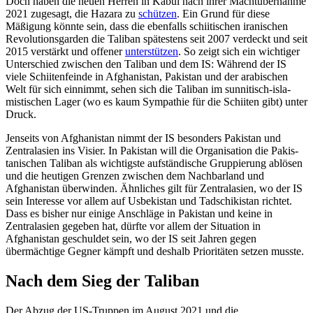
Doch haben die neuen Herren in Kabul nach ihrer Machtübernahme
2021 zugesagt, die Hazara zu
schützen
. Ein Grund für diese
Mäßigung könnte sein, dass die ebenfalls schiitischen iranischen
Revolutionsgarden die Taliban spätestens seit 2007 verdeckt und seit
2015 verstärkt und offe­ner
unterstützen
. So zeigt sich ein wichtiger
Unter­schied zwischen den Taliban und dem IS: Während der IS
viele Schiitenfeinde in Afghanistan, Pakistan und der arabischen
Welt für sich einnimmt, sehen sich die Tali­ban im sunnitisch-isla­
mistischen Lager (wo es kaum Sympathie für die Schiiten gibt) unter
Druck.
Jenseits von Afghanistan nimmt der IS besonders Pakistan und
Zentralasien ins Visier. In Pakistan will die Organisation die Pakis­
tanischen Taliban als wichtigste auf­ständische Gruppierung ablösen
und die heutigen Grenzen zwischen dem Nachbarland und
Afghanistan überwinden. Ähn­liches gilt für Zentralasien, wo der IS
sein Interesse vor allem auf Usbekistan und Tadschikistan richtet.
Dass es bisher nur einige Anschläge in Pakistan und keine in
Zentralasien gegeben hat, dürfte vor allem der Situation in
Afghanistan geschuldet sein, wo der IS seit Jahren gegen
übermächtige Gegner kämpft und deshalb Prioritäten setzen musste.
Nach dem Sieg der Taliban
Der Abzug der US-Truppen im August 2021 und die