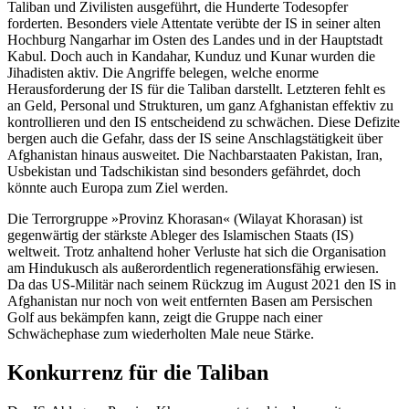
Taliban und Zivilisten ausgeführt, die Hunderte Todesopfer
forderten. Besonders viele Attentate verübte der IS in seiner alten
Hochburg Nangarhar im Osten des Landes und in der Hauptstadt
Kabul. Doch auch in Kandahar, Kunduz und Kunar wurden die
Jihadisten aktiv. Die Angriffe belegen, welche enorme
Herausforderung der IS für die Taliban darstellt. Letzteren fehlt es
an Geld, Personal und Strukturen, um ganz Afghanistan effektiv zu
kontrollieren und den IS entscheidend zu schwächen. Diese Defizite
bergen auch die Gefahr, dass der IS seine Anschlagstätigkeit über
Afgha­nistan hinaus ausweitet. Die Nachbarstaaten Pakistan, Iran,
Usbekistan und Tadschikistan sind besonders gefährdet, doch
könnte auch Europa zum Ziel werden.
Die Terrorgruppe »Provinz Khorasan« (Wila­yat Khorasan) ist
gegenwärtig der stärkste Ableger des Islamischen Staats (IS)
weltweit. Trotz anhaltend hoher Verluste hat sich die Organisation
am Hindukusch als außer­ordent­lich regenerationsfähig erwiesen.
Da das US-Militär nach seinem Rückzug im August 2021 den IS in
Afghanistan nur noch von weit entfernten Basen am Persi­schen
Golf aus bekämpfen kann, zeigt die Gruppe nach einer
Schwächephase zum wieder­holten Male neue Stärke.
Konkurrenz für die Taliban