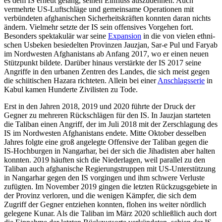
es dem IS erneut gelang, seinen Einfluss auszudehnen. Auch
vermehrte US-Luftschläge und gemeinsame Operationen mit
verbündeten afghanischen Sicherheitskräften konnten daran nichts
ändern. Vielmehr setzte der IS sein offen­sives Vorgehen fort.
Besonders spektakulär war seine
Expansion
in die von vielen ethni­
schen Usbeken besiedelten Provinzen Jauz­jan, Sar-e Pul und Faryab
im Nordwesten Afghanistans ab Anfang 2017, wo er einen neuen
Stützpunkt bildete. Darüber hinaus verstärkte der IS 2017 seine
Angriffe in den urbanen Zentren des Landes, die sich meist gegen
die schiitischen Hazara richteten. Allein bei einer
Anschlagsserie
in
Kabul kamen Hunderte Zivilisten zu Tode.
Erst in den Jahren 2018, 2019 und 2020 führte der Druck der
Gegner zu mehreren Rückschlägen für den IS. In Jauzjan starteten
die Taliban einen Angriff, der im Juli 2018 mit der Zerschlagung des
IS im Nordwesten Afghanistans endete. Mitte Oktober des­selben
Jahres folgte eine groß angelegte Offensive der Taliban gegen die
IS-Hoch­burgen in Nangarhar, bei der sich die Jiha­disten aber halten
konnten. 2019 häuften sich die Niederlagen, weil parallel zu den
Taliban auch afghanische Regierungstruppen mit US-Unterstützung
in Nangarhar gegen den IS vorgingen und ihm schwere Verluste
zufügten. Im November 2019 gingen die letzten Rückzugsgebiete in
der Provinz verloren, und die wenigen Kämp­fer, die sich dem
Zugriff der Gegner ent­ziehen konnten, flohen ins weiter nördlich
gelegene Kunar. Als die Taliban im März 2020 schließlich auch dort