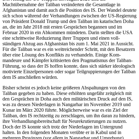
Machtübernahme der Taliban ver­änderten die Gesamtlage in
Afghanistan und damit auch die Position des IS. Der Wan­del deutete
sich schon während der Verhandlungen zwischen der US-Regierung
von Präsident Donald Trump und den Tali­ban im katarischen Doha
an, die im Jahr 2018 mit ersten Gesprächen begannen und im
Februar 2020 in ein Abkommen münde­ten. Darin stellten die USA
eine schrittweise Reduzierung ihrer Truppen und einen voll­
ständigen Abzug aus Afghanistan bis zum 1. Mai 2021 in Aussicht.
Für die Taliban war es ein weitreichender Schritt, mit den Besat­zern
über eine Lösung des Konflikts zu ver­handeln. Einige Kom­
mandeure und Kämp­fer kritisierten den Pragmatismus der Tali­ban-
Führung, so dass der IS hoffen konnte, dass sich stärker ideologisch
motivierte Ein­zelpersonen oder sogar Teilgruppierungen der Taliban
dem IS anschließen würden.
Bisher scheint es jedoch keine größeren Abspaltungen von den
Taliban gegeben zu haben. Diese erhöhten ungefähr zeitgleich mit
den Gesprächen in Doha auch den mili­tärischen Druck auf den IS,
was zu dessen Niederlagen in Nangarhar im Novem­ber 2019 und
Kunar im März 2020 führte. Mög­licherweise war es ein Ziel der
Taliban, den IS rechtzeitig zu zerschlagen, um ihn daran zu hindern,
ihre Verhandlungsbereitschaft für Neurekrutierungen zu nutzen.
Doch der IS konnte sich trotz der Niederlagen im Untergrund
halten. In den folgenden Mona­ten verübte er in Kabul und in
mehreren Provinzen (vor allem in Nangarhar und Um­gebung)