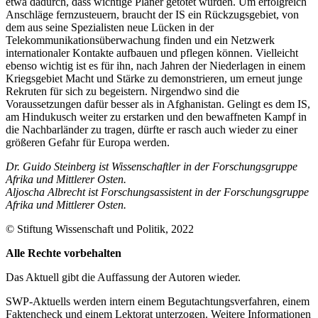
etwa dadurch, dass wichtige Planer getötet wurden. Um erfolgreich
An­schläge fernzusteuern, braucht der IS ein Rückzugsgebiet, von
dem aus seine Spezia­listen neue Lücken in der
Telekommunikationsüberwachung finden und ein Netz­werk
internationaler Kontakte aufbauen und pflegen können. Vielleicht
ebenso wich­tig ist es für ihn, nach Jahren der Nieder­lagen in einem
Kriegsgebiet Macht und Stärke zu demonstrieren, um erneut junge
Rekruten für sich zu begeistern. Nirgend­wo sind die
Voraussetzungen dafür besser als in Afghanistan. Gelingt es dem IS,
am Hindukusch weiter zu erstarken und den bewaffneten Kampf in
die Nachbarländer zu tragen, dürfte er rasch auch wieder zu einer
größeren Gefahr für Europa werden.
Dr. Guido Steinberg ist Wissenschaftler in der Forschungsgruppe
Afrika und Mittlerer Osten.
Aljoscha Albrecht ist Forschungsassistent in der Forschungsgruppe
Afrika und Mittlerer Osten.
© Stiftung Wissenschaft und Politik, 2022
Alle Rechte vorbehalten
Das Aktuell gibt die Auf­fassung der Autoren wieder.
SWP-Aktuells werden intern einem Begutachtungsverfah­ren, einem
Faktencheck und einem Lektorat unterzogen. Weitere Informationen