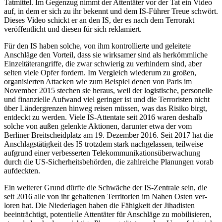
Tatmittel. Im Gegenzug nimmt der Attentäter vor der Tat ein Video
auf, in dem er sich zu ihr bekennt und dem IS-Führer Treue schwört.
Dieses Video schickt er an den IS, der es nach dem Terrorakt
veröffentlicht und diesen für sich reklamiert.
Für den IS haben solche, von ihm kontrol­lierte und geleitete
Anschläge den Vor­teil, dass sie wirksamer sind als herkömm­liche
Einzel­täterangriffe, die zwar schwierig zu verhin­dern sind, aber
selten viele Opfer fordern. Im Vergleich wiederum zu großen,
organi­sierten Attacken wie zum Beispiel denen von Paris im
November 2015 stechen sie heraus, weil der logistische, personelle
und finanzielle Aufwand viel geringer ist und die Terroristen nicht
über Ländergrenzen hinweg reisen müssen, was das Risiko birgt,
entdeckt zu werden. Viele IS-Atten­tate seit 2016 waren deshalb
solche von außen gelenkte Aktionen, darunter etwa der vom
Berliner Breitscheidplatz am 19. Dezember 2016. Seit 2017 hat die
An­schlagstätigkeit des IS trotzdem stark nach­gelassen, teilweise
aufgrund einer verbes­serten Telekommunikationsüberwachung
durch die US-Sicherheitsbehörden, die zahl­reiche Planungen vorab
aufdeckten.
Ein weiterer Grund dürfte die Schwäche der IS-Zentrale sein, die
seit 2016 alle von ihr gehaltenen Territorien im Nahen Osten ver­
loren hat. Die Niederlagen haben die Fähig­keit der Jihadisten
beeinträchtigt, potentielle Attentäter für Anschläge zu mobilisieren,