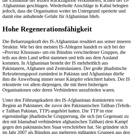
die Einnahme der letzten Rückzugsorte verkündeten, schien der IS-
Afghanistan geschlagen. Wie­derholte Anschläge in Kabul belegten
je­doch, dass die Organisation weiter im Untergrund operierte und
damit eine an­haltende Gefahr für Afghanistan blieb.
Hohe Regenerationsfähigkeit
Die Beharrungskraft des IS-Afghanistan re­sultiert aus seiner inneren
Struktur. Wie bei den meisten IS-Ablegern handelt es sich bei der
»Provinz Khorasan« um ein Bündnis verschiedener Gruppen, die
teils aus dem Land selbst stammen und teils aus dem Aus­land
kommen. In Afghanistan besteht der IS mehrheitlich aus
Pakistanern, Afghanen und Zentralasiaten. Der große jihadistische
Rekrutierungspool zumindest in Pakistan und Afghanistan dürfte
ihm die Anwerbung immer neuer Kämpfer erleichtert haben. Der IS
rekrutierte vor allem die­jenigen, die mit ihren bisherigen
Organisationen oder deren Verbündeten unzufrieden waren.
Unter den Führungskadern des IS-Afgha­nistan dominierten von
Beginn an Pakis­taner, die zuvor den Pakistanischen Taliban (Tehrik-
e Taliban Pakistan, TTP) angehört hatten. Die TTP ist eine
eigenständige jiha­distische Gruppierung, die sich (im Gegen­satz zu
den mit Islamabad verbündeten afghanischen Taliban) dem Kampf
gegen den pakistanischen Staat verschrieben hat. Sie gründete sich
im Jahr 2007 als Bündnis aus mehreren militanten Gruppen aus den