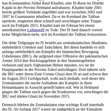
ban-Kommandeur Abdul Rauf Khadim, eine IS-Basis im Distrikt
Kajaki in der Provinz Helmand aufzubauen. Khadim hatte 2001
bereits größere Verbände angeführt und war zwischen 2002 und
2007 in Guantanamo inhaftiert. Da er im Kernland der Taliban
operierte, reagierten diese schnell und zer­schlugen seine Truppe
noch im Früh­jahr 2015. Khadim kam im Februar bei einem
amerikanischen
Luftangriff
zu Tode. Der IS fand danach vorerst
keine Möglichkeit mehr, sich im Kernland der Taliban festzusetzen.
Die dritte Teilgruppe im IS besteht aus zentralasiatischen Jihadisten,
mehrheitlich Usbeken und Tadschiken. Bei ihnen han­del­te es sich
anfangs mehrheitlich um Kämp­fer der Islamischen Bewegung
Usbekistans (IBU), die aufgrund einer Offensive der pakistanischen
Armee 2014 ihre Rückzugsgebiete in den Stammesgebieten
verlassen und nach Afghanistan fliehen mussten, wo sie ihr
Hauptquartier in der Provinz Zabol auf­schlugen. Dort näherte sich
die IBU unter ihrem Emir Usman Ghazi dem IS an und schwor ihm
im August 2015 Gefolgschaft, wohl auch deshalb, weil dieser den
Zentralasiaten die rasche Aufnahme des Kampfes in ihren
Heimatstaaten in Aus­sicht gestellt haben soll. Wie in Helmand
gingen die Taliban rasch gegen die Konkur­renz vor, zerschlugen die
IBU und töteten Ghazi im November 2015.
Dennoch blieben die Zentralasiaten eine wichtige Kraft innerhalb
des IS. Ab Anfang 2017 waren sie maßgeblich an der Einnah­me