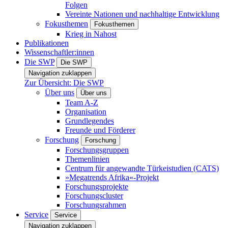
Folgen
Vereinte Nationen und nachhaltige Entwicklung
Fokusthemen
Fokusthemen
Krieg in Nahost
Publikationen
Wissenschaftler:innen
Die SWP
Die SWP
Navigation zuklappen
Zur Übersicht: Die SWP
Über uns
Über uns
Team A-Z
Organisation
Grundlegendes
Freunde und Förderer
Forschung
Forschung
Forschungsgruppen
Themenlinien
Centrum für angewandte Türkeistudien (CATS)
»Megatrends Afrika«-Projekt
Forschungsprojekte
Forschungscluster
Forschungsrahmen
Service
Service
Navigation zuklappen