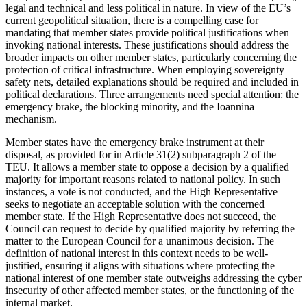
legal and technical and less political in nature. In view of the EU’s
current geopolitical situation, there is a compelling case for
mandating that mem­ber states provide political justifications when
invoking national interests. These justifications should address the
broader impacts on other member states, particularly concerning the
protection of critical infrastructure. When employing sovereignty
safety nets, detailed explanations should be required and included in
political decla­rations. Three arrangements need special attention: the
emergency brake, the block­ing minority, and the Ioannina
mechanism.
Member states have the emergency brake instrument at their
disposal, as provided for in Article 31(2) subparagraph 2 of the
TEU. It allows a member state to oppose a deci­sion by a qualified
majority for important reasons related to national policy. In such
instances, a vote is not conducted, and the High Representative
seeks to negotiate an acceptable solution with the concerned
member state. If the High Representative does not succeed, the
Council can request to decide by qualified majority by referring the
matter to the European Council for a unanimous decision. The
definition of national interest in this context needs to be well-
justified, ensuring it aligns with situa­tions where protecting the
national interest of one member state outweighs addressing the cyber
insecurity of other affected mem­ber states, or the functioning of the
internal market.