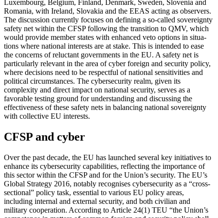
Luxembourg, Belgium, Finland, Den­mark, Sweden, Slovenia and
Romania, with Ireland, Slovakia and the EEAS acting as observers.
The discussion currently focuses on defining a so-called sovereignty
safety net within the CFSP following the transition to QMV, which
would provide member states with enhanced veto options in situa­
tions where national interests are at stake. This is intended to ease
the concerns of re­luctant governments in the EU. A safety net is
particularly relevant in the area of cyber foreign and security policy,
where decisions need to be respectful of national sensitivities and
political circumstances. The cyber­security realm, given its
complexity and direct impact on national security, serves as a
favorable testing ground for understanding and discussing the
effectiveness of these safety nets in balancing national sovereignty
with collective EU interests.
CFSP and cyber
Over the past decade, the EU has launched several key initiatives to
enhance its cyber­security capabilities, reflecting the impor­tance of
this sector within the CFSP and for the Union’s security. The EU’s
Global Strat­egy 2016, notably recognises cybersecurity as a “cross-
sectional” policy task, essential to various EU policy areas,
including inter­nal and external security, and both civilian and
military cooperation. According to Article 24(1) TEU “the Union’s