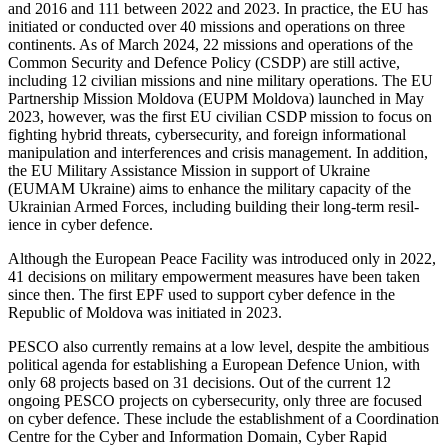
and 2016 and 111 between 2022 and 2023. In practice, the EU has
initiated or conducted over 40 missions and operations on three
continents. As of March 2024, 22 missions and operations of the
Common Security and Defence Policy (CSDP) are still active,
including 12 civilian missions and nine military operations. The EU
Partnership Mission Moldova (EUPM Moldova) launched in May
2023, however, was the first EU civilian CSDP mission to focus on
fighting hybrid threats, cybersecu­rity, and foreign informational
manipula­tion and interferences and crisis manage­ment. In addition,
the EU Military Assistance Mission in support of Ukraine
(EUMAM Ukraine) aims to enhance the military capacity of the
Ukrainian Armed Forces, in­cluding building their long-term resil­
ience in cyber defence.
Although the European Peace Facility was introduced only in 2022,
41 decisions on military empowerment measures have been taken
since then. The first EPF used to support cyber defence in the
Repub­lic of Moldova was initiated in 2023.
PESCO also currently remains at a low level, despite the ambitious
political agenda for establishing a European Defence Union, with
only 68 projects based on 31 decisions. Out of the current 12
ongoing PESCO pro­jects on cybersecurity, only three are focused
on cyber defence. These include the establishment of a Coordination
Centre for the Cyber and Information Domain, Cyber Rapid