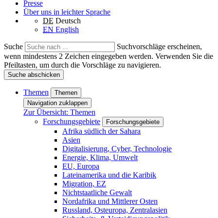
Presse
Über uns in leichter Sprache
DE
Deutsch
EN
English
Suche
Suchvorschläge erscheinen,
wenn mindestens 2 Zeichen eingegeben werden. Verwenden Sie die
Pfeiltasten, um durch die Vorschläge zu navigieren.
Suche abschicken
Themen
Themen
Navigation zuklappen
Zur Übersicht: Themen
Forschungsgebiete
Forschungsgebiete
Afrika südlich der Sahara
Asien
Digitalisierung, Cyber, Technologie
Energie, Klima, Umwelt
EU, Europa
Lateinamerika und die Karibik
Migration, EZ
Nichtstaatliche Gewalt
Nordafrika und Mittlerer Osten
Russland, Osteuropa, Zentralasien