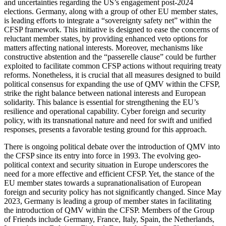
and uncertainties regarding the US’s engagement post-2024
elections. Germany, along with a group of other EU member states,
is leading efforts to inte­grate a “sovereignty safety net” within the
CFSP framework. This initiative is designed to ease the concerns of
reluctant member states, by providing enhanced veto options for
matters affecting national interests. Moreover, mechanisms like
constructive absten­tion and the “passerelle clause” could be further
exploited to facilitate common CFSP actions without requiring treaty
reforms. Nonetheless, it is crucial that all measures designed to build
political consensus for expanding the use of QMV within the CFSP,
strike the right balance between national interests and European
solidarity. This balance is essential for strengthening the EU’s
resilience and operational capability. Cyber foreign and security
policy, with its transnational nature and need for swift and unified
responses, presents a favorable testing ground for this approach.
There is ongoing political debate over the introduction of QMV into
the CFSP since its entry into force in 1993. The evolving geo­
political context and security situation in Europe underscores the
need for a more effective and efficient CFSP. Yet, the stance of the
EU member states towards a supra­nationalisation of European
foreign and security policy has not significantly changed. Since May
2023, Germany is leading a group of member states in facilitating
the introduction of QMV within the CFSP. Members of the Group
of Friends include Germany, France, Italy, Spain, the Netherlands,