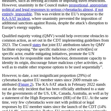
measures, such as freezing accounts or imposing travel restric­tions.
However, unanimity in the Council makes
proportional, appropriate
political and legal responses to serious cyberattacks almost, if not
entirely, impossible
. This was evident in the EU’s response to the
KA-SAT incident
, where unanimity prevented the imposition of
additional sanctions against Russia, despite the attack’s disruption to
Europe’s energy supplies.
Qualified majority voting (QMV) would help overcome obstacles to
common action, as set out in the CDT implementing guide­lines from
2023. The Council
states
that joint EU attributions taken by QMV
facili­tate exposing “the specific malicious cyber activit[ies] or
specific actor, enable mitigating initiatives, promote the UN
framework for responsible state behaviour, demonstrate capacity to
identity its origin, discour­age future malicious cyber activities, as
well as to enable other response options to be used sequentially”.
However, to date, a not insignificant proportion (29%) of
cyberattacks against EU member states since 2009 remain un­
attributed (
Figure 2
). The KA-SAT attack in February 2022 stands
out as the only in­cident that has been officially attributed to a state
by the governments of the US, UK, Canada, Australia, as well as by
a statement of the High Representative (HR) of the EU. At the same
time, very few cyberattacks were met with political or legal
responses by EU member states since the launch of the CDT (14%