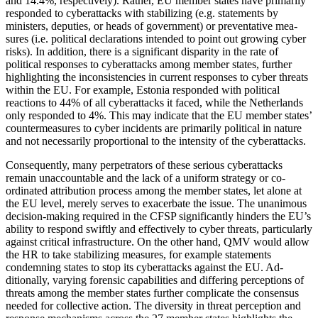
and 14.4%, respectively). Rather, EU member states have primarily
responded to cyberattacks with stabilizing (e.g. statements by
ministers, deputies, or heads of government) or preventative mea­
sures (i.e. political declarations intended to point out growing cyber
risks). In addition, there is a significant disparity in the rate of
political responses to cyberattacks among member states, further
highlighting the inconsistencies in current responses to cyber threats
within the EU. For example, Estonia responded with political
reactions to 44% of all cyberattacks it faced, while the Netherlands
only responded to 4%. This may indicate that the EU member states’
countermeasures to cyber incidents are primarily political in nature
and not neces­sarily proportional to the intensity of the cyberattacks.
Consequently, many perpetrators of these serious cyberattacks
remain unaccountable and the lack of a uniform strategy or co­
ordinated attribution process among the member states, let alone at
the EU level, merely serves to exacerbate the issue. The unanimous
decision-making required in the CFSP significantly hinders the EU’s
ability to respond swiftly and effectively to cyber threats, particularly
against critical infra­structure. On the other hand, QMV would allow
the HR to take stabilizing measures, for example statements
condemning states to stop its cyberattacks against the EU. Ad­
ditionally, varying forensic capabilities and differing perceptions of
threats among the member states further complicate the con­sensus
needed for collective action. The diversity in threat perception and