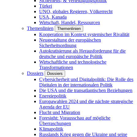
Sicherheits- & Verteidigungspolitik
Türkei
UNO, globales Regieren, Völkerrecht
USA, Kanada
Wirtschaft, Handel, Ressourcen
Themenlinien
Themenlinien
Kooperation im Kontext systemischer Rivalität
Neugestaltung der europäischen
Sicherheitsordnung
Autokratisierung als Herausforderung für die
deutsche und europäische Politik
Wirtschaftliche und technologische
Transformationen
Dossiers
Dossiers
Cybersicherheit und Digitalpolitik: Die Rolle des
Digitalen in der internationalen Politik
Die USA und die transatlantischen Beziehungen
Energiepolitik
Europawahlen 2024 und die nächste strategische
Agenda der EU
Flucht und Migration
Foresight: Vorausschau auf mögliche
Überraschungen
Klimapolitik
Russlands Krieg gegen die Ukraine und seine