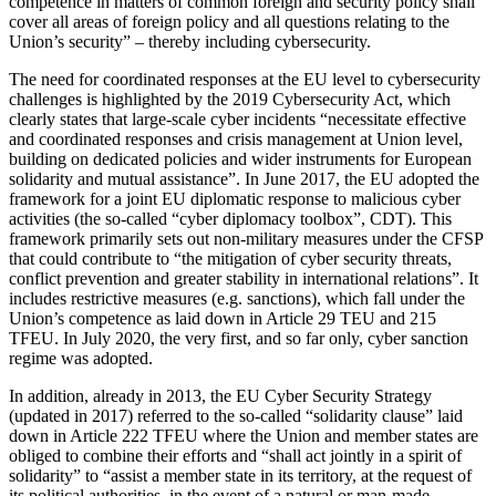
competence in matters of common foreign and security policy shall
cover all areas of foreign policy and all questions relating to the
Union’s security” – thereby including cybersecurity.
The need for coordinated responses at the EU level to cybersecurity
challenges is highlighted by the 2019 Cybersecurity Act, which
clearly states that large-scale cyber incidents “necessitate effective
and coordi­nated responses and crisis management at Union level,
building on dedicated policies and wider instruments for European
soli­darity and mutual assistance”. In June 2017, the EU adopted the
framework for a joint EU diplomatic response to malicious cyber
activities (the so-called “cyber diplo­macy toolbox”, CDT). This
framework primarily sets out non-military measures under the CFSP
that could contribute to “the mitigation of cyber security threats,
conflict prevention and greater stability in international relations”. It
includes restric­tive measures (e.g. sanctions), which fall under the
Union’s competence as laid down in Article 29 TEU and 215
TFEU. In July 2020, the very first, and so far only, cyber sanction
regime was adopted.
In addition, already in 2013, the EU Cyber Security Strategy
(updated in 2017) referred to the so-called “solidarity clause” laid
down in Article 222 TFEU where the Union and member states are
obliged to combine their efforts and “shall act jointly in a spirit of
solidarity” to “assist a member state in its territory, at the request of
its political authorities, in the event of a natu­ral or man-made