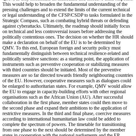
This would help to broaden the fundamental understanding of the
pressing challenges and to extend the limits of the current technical
or legal understanding of the CFSP/CSDP to tasks formulated in the
Strategic Compass, such as combating hybrid threats or defending
against cyber­attacks. Ultimately, the roadmap should initially focus
on technical and less contro­versial issues before addressing the
politi­cally contentious ones. The decision on whether the HR should
make a declaration on behalf of the EU is to be determined by
QMV. To this end, European foreign and security policy must
fundamentally distin­guish between technical resilience-related and
politically sensitive sanctions: as a start­ing point, the application of
instruments such as preventive cooperation or stabilizing measures
with third countries should be initiated. Most of the preventive
measures are so far directed towards friend­ly neighbouring countries
of the EU. How­ever, cooperative measures such as dia­logues could
be enlarged to authoritarian states. For example, QMV would allow
the EU to engage in capacity-building efforts with other regional
organisations such as the African Union (AU). After successful
collaboration in the first phase, member states could then move to
the second phase and expand their ambitions to the applica­tion of
restrictive measures. In the third and final phase, coercive measures
accord­ing to international humanitarian law could be added to
complete the spectrum of powers. The timetable for transitioning
from one phase to the next should be determined by the member
states in cooperation with the national parliaments and the EP.