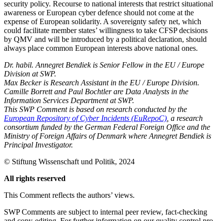
security policy. Recourse to national inter­ests that restrict situational
awareness or European cyber defence should not come at the
expense of European solidarity. A sover­eignty safety net, which
could facilitate member states’ willingness to take CFSP decisions
by QMV and will be introduced by a political declaration, should
always place common European interests above national ones.
Dr. habil. Annegret Bendiek is Senior Fellow in the EU
/
Europe
Division at SWP.
Max Becker is Research Assistant in the EU
/
Europe Division.
Camille Borrett and Paul Bochtler are Data Analysts in the
Information Services Department at SWP.
This SWP Comment is based on research conducted by the
European Repository of Cyber Incidents (EuRepoC)
, a research
consortium funded by the German Federal Foreign Office and the
Ministry of Foreign Affairs of Denmark where Annegret Bendiek is
Principal Investigator.
© Stiftung Wissenschaft und Politik, 2024
All rights reserved
This Comment reflects the authors’ views.
SWP Comments are subject to internal peer review, fact-checking
and copy-editing. For further information on our quality control pro­