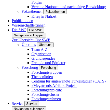
Folgen
Vereinte Nationen und nachhaltige Entwicklung
Fokusthemen
Fokusthemen
Krieg in Nahost
Publikationen
Wissenschaftler:innen
Die SWP
Die SWP
Navigation zuklappen
Zur Übersicht: Die SWP
Über uns
Über uns
Team A-Z
Organisation
Grundlegendes
Freunde und Förderer
Forschung
Forschung
Forschungsgruppen
Themenlinien
Centrum für angewandte Türkeistudien (CATS)
»Megatrends Afrika«-Projekt
Forschungsprojekte
Forschungscluster
Forschungsrahmen
Service
Service
Navigation zuklappen