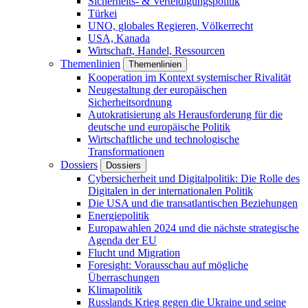
Sicherheits- & Verteidigungspolitik
Türkei
UNO, globales Regieren, Völkerrecht
USA, Kanada
Wirtschaft, Handel, Ressourcen
Themenlinien
Themenlinien
Kooperation im Kontext systemischer Rivalität
Neugestaltung der europäischen
Sicherheitsordnung
Autokratisierung als Herausforderung für die
deutsche und europäische Politik
Wirtschaftliche und technologische
Transformationen
Dossiers
Dossiers
Cybersicherheit und Digitalpolitik: Die Rolle des
Digitalen in der internationalen Politik
Die USA und die transatlantischen Beziehungen
Energiepolitik
Europawahlen 2024 und die nächste strategische
Agenda der EU
Flucht und Migration
Foresight: Vorausschau auf mögliche
Überraschungen
Klimapolitik
Russlands Krieg gegen die Ukraine und seine