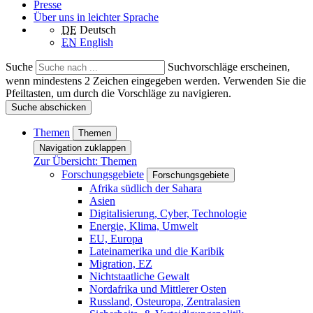
Presse
Über uns in leichter Sprache
DE
Deutsch
EN
English
Suche
Suchvorschläge erscheinen,
wenn mindestens 2 Zeichen eingegeben werden. Verwenden Sie die
Pfeiltasten, um durch die Vorschläge zu navigieren.
Suche abschicken
Themen
Themen
Navigation zuklappen
Zur Übersicht: Themen
Forschungsgebiete
Forschungsgebiete
Afrika südlich der Sahara
Asien
Digitalisierung, Cyber, Technologie
Energie, Klima, Umwelt
EU, Europa
Lateinamerika und die Karibik
Migration, EZ
Nichtstaatliche Gewalt
Nordafrika und Mittlerer Osten
Russland, Osteuropa, Zentralasien