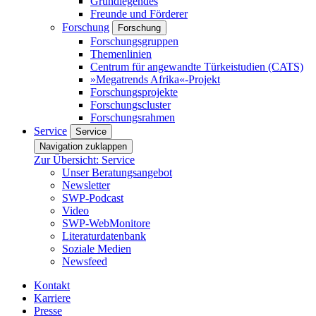
Grundlegendes
Freunde und Förderer
Forschung
Forschung
Forschungsgruppen
Themenlinien
Centrum für angewandte Türkeistudien (CATS)
»Megatrends Afrika«-Projekt
Forschungsprojekte
Forschungscluster
Forschungsrahmen
Service
Service
Navigation zuklappen
Zur Übersicht: Service
Unser Beratungsangebot
Newsletter
SWP-Podcast
Video
SWP-WebMonitore
Literaturdatenbank
Soziale Medien
Newsfeed
Kontakt
Karriere
Presse