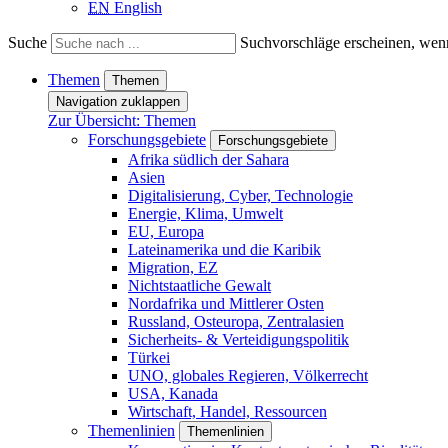
EN
English
Suche
Suchvorschläge erscheinen, wenn
Themen
Themen
Navigation zuklappen
Zur Übersicht: Themen
Forschungsgebiete
Forschungsgebiete
Afrika südlich der Sahara
Asien
Digitalisierung, Cyber, Technologie
Energie, Klima, Umwelt
EU, Europa
Lateinamerika und die Karibik
Migration, EZ
Nichtstaatliche Gewalt
Nordafrika und Mittlerer Osten
Russland, Osteuropa, Zentralasien
Sicherheits- & Verteidigungspolitik
Türkei
UNO, globales Regieren, Völkerrecht
USA, Kanada
Wirtschaft, Handel, Ressourcen
Themenlinien
Themenlinien