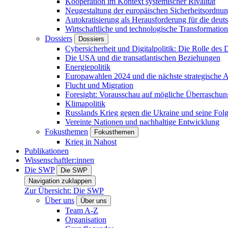
Kooperation im Kontext systemischer Rivalität
Neugestaltung der europäischen Sicherheitsordnu
Autokratisierung als Herausforderung für die deut
Wirtschaftliche und technologische Transformatio
Dossiers
Dossiers
Cybersicherheit und Digitalpolitik: Die Rolle des Di
Die USA und die transatlantischen Beziehungen
Energiepolitik
Europawahlen 2024 und die nächste strategische
Flucht und Migration
Foresight: Vorausschau auf mögliche Überraschu
Klimapolitik
Russlands Krieg gegen die Ukraine und seine Fol
Vereinte Nationen und nachhaltige Entwicklung
Fokusthemen
Fokusthemen
Krieg in Nahost
Publikationen
Wissenschaftler:innen
Die SWP
Die SWP
Navigation zuklappen
Zur Übersicht: Die SWP
Über uns
Über uns
Team A-Z
Organisation