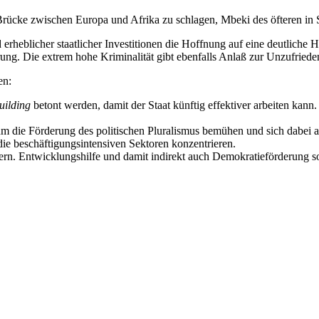
Brücke zwischen Europa und Afrika zu schlagen, Mbeki des öfteren in 
 erheblicher staatlicher Investitionen die Hoffnung auf eine deutliche 
rung. Die extrem hohe Kriminalität gibt ebenfalls Anlaß zur Unzufriede
en:
uilding
betont werden, damit der Staat künftig effektiver arbeiten kann.
um die Förderung des politischen Pluralismus bemühen und sich dabei au
 die beschäftigungsintensiven Sektoren konzentrieren.
ern. Entwicklungshilfe und damit indirekt auch Demokratieförderung so