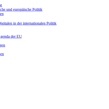
ng
sche und europäische Politik
nen
gitalen in der internationalen Politik
 Agenda der EU
ngen
gen