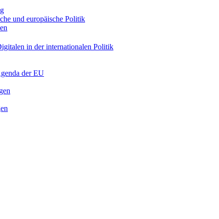
ng
sche und europäische Politik
nen
gitalen in der internationalen Politik
 Agenda der EU
ngen
gen