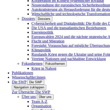
Kooperation im Kontext systemischer Rivalität
Neugestaltung der europäischen Sicherheitsordnu
Autokratisierung als Herausforderung für die deut
Wirtschaftliche und technologische Transformatio
Dossiers
Dossiers
Cybersicherheit und Digitalpolitik: Die Rolle des Di
Die USA und die transatlantischen Beziehungen
Energiepolitik
Europawahlen 2024 und die nächste strategische
Flucht und Migration
Foresight: Vorausschau auf mögliche Überraschu
Klimapolitik
Russlands Krieg gegen die Ukraine und seine Fol
Vereinte Nationen und nachhaltige Entwicklung
Fokusthemen
Fokusthemen
Krieg in Nahost
Publikationen
Wissenschaftler:innen
Die SWP
Die SWP
Navigation zuklappen
Zur Übersicht: Die SWP
Über uns
Über uns
Team A-Z
Organisation