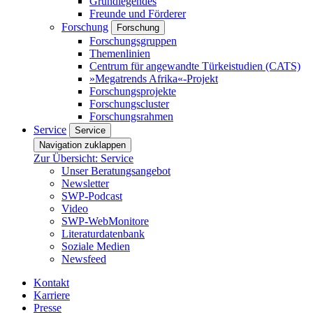
Grundlegendes
Freunde und Förderer
Forschung
Forschung
Forschungsgruppen
Themenlinien
Centrum für angewandte Türkeistudien (CATS)
»Megatrends Afrika«-Projekt
Forschungsprojekte
Forschungscluster
Forschungsrahmen
Service
Service
Navigation zuklappen
Zur Übersicht: Service
Unser Beratungsangebot
Newsletter
SWP-Podcast
Video
SWP-WebMonitore
Literaturdatenbank
Soziale Medien
Newsfeed
Kontakt
Karriere
Presse