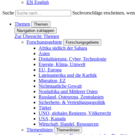
EN
English
Suche
Suchvorschläge erscheinen, wenn
Themen
Themen
Navigation zuklappen
Zur Übersicht: Themen
Forschungsgebiete
Forschungsgebiete
Afrika südlich der Sahara
Asien
Digitalisierung, Cyber, Technologie
Energie, Klima, Umwelt
EU, Europa
Lateinamerika und die Karibik
Migration, EZ
Nichtstaatliche Gewalt
Nordafrika und Mittlerer Osten
Russland, Osteuropa, Zentralasien
Sicherheits- & Verteidigungspolitik
Türkei
UNO, globales Regieren, Völkerrecht
USA, Kanada
Wirtschaft, Handel, Ressourcen
Themenlinien
Themenlinien