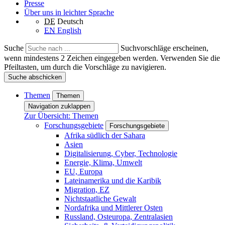
Presse
Über uns in leichter Sprache
DE
Deutsch
EN
English
Suche
Suchvorschläge erscheinen,
wenn mindestens 2 Zeichen eingegeben werden. Verwenden Sie die
Pfeiltasten, um durch die Vorschläge zu navigieren.
Suche abschicken
Themen
Themen
Navigation zuklappen
Zur Übersicht: Themen
Forschungsgebiete
Forschungsgebiete
Afrika südlich der Sahara
Asien
Digitalisierung, Cyber, Technologie
Energie, Klima, Umwelt
EU, Europa
Lateinamerika und die Karibik
Migration, EZ
Nichtstaatliche Gewalt
Nordafrika und Mittlerer Osten
Russland, Osteuropa, Zentralasien