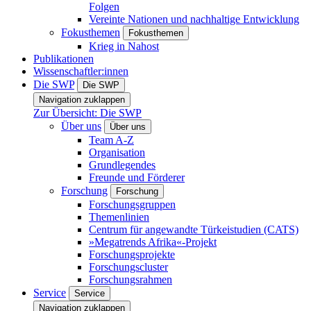
Folgen
Vereinte Nationen und nachhaltige Entwicklung
Fokusthemen
Fokusthemen
Krieg in Nahost
Publikationen
Wissenschaftler:innen
Die SWP
Die SWP
Navigation zuklappen
Zur Übersicht: Die SWP
Über uns
Über uns
Team A-Z
Organisation
Grundlegendes
Freunde und Förderer
Forschung
Forschung
Forschungsgruppen
Themenlinien
Centrum für angewandte Türkeistudien (CATS)
»Megatrends Afrika«-Projekt
Forschungsprojekte
Forschungscluster
Forschungsrahmen
Service
Service
Navigation zuklappen