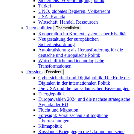
Sicherheits- & Verteidigungspolitik
Türkei
UNO, globales Regieren, Völkerrecht
USA, Kanada
Wirtschaft, Handel, Ressourcen
Themenlinien
Themenlinien
Kooperation im Kontext systemischer Rivalität
Neugestaltung der europäischen
Sicherheitsordnung
Autokratisierung als Herausforderung für die
deutsche und europäische Politik
Wirtschaftliche und technologische
Transformationen
Dossiers
Dossiers
Cybersicherheit und Digitalpolitik: Die Rolle des
Digitalen in der internationalen Politik
Die USA und die transatlantischen Beziehungen
Energiepolitik
Europawahlen 2024 und die nächste strategische
Agenda der EU
Flucht und Migration
Foresight: Vorausschau auf mögliche
Überraschungen
Klimapolitik
Russlands Krieg gegen die Ukraine und seine